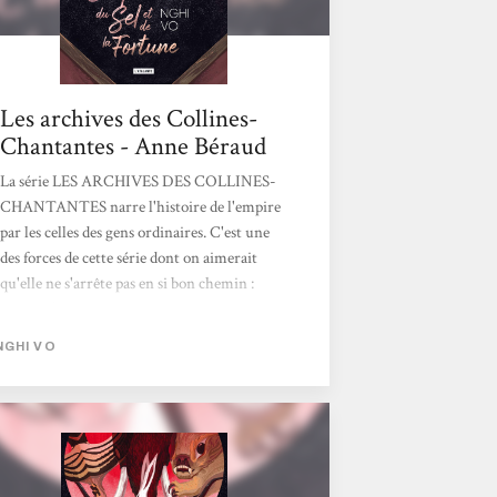
Les archives des Collines-
Chantantes - Anne Béraud
La série LES ARCHIVES DES COLLINES-
CHANTANTES narre l'histoire de l'empire
par les celles des gens ordinaires. C'est une
des forces de cette série dont on aimerait
qu'elle ne s'arrête pas en si bon chemin :
grâce à l'adelphe Chih, sorte de moine-
archiviste, dont la "mission" est de récolter
NGHI VO
les souvenirs, les histoires des personnes
qu'iel rencontre. Accompagné de Presque-
Brillante, une oiselle à la mémoire infaillible
et au caractère bien trempé, Chih va, au
cours de ses pérégrinations, rencontrer
"gens de rien" qui s'avéreront d'une richesse