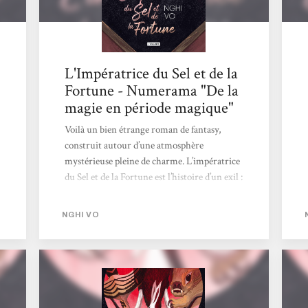
L'Impératrice du Sel et de la
Fortune - Numerama "De la
magie en période magique"
Voilà un bien étrange roman de fantasy,
construit autour d’une atmosphère
mystérieuse pleine de charme. L’impératrice
du Sel et de la Fortune est l’histoire d’un exil :
celui de In-yo. Son exil l’a menée
notamment dans une demeure, près d’un lac
NGHI VO
rougeoyant. C’est là que, bien plus tard, se
rend Chih, un adelphe venant d’une abbaye,
ainsi que Presque-Brillante, une sorte
d’animal magique. Sur place, les objets ont
une histoire particulièrement. Mais il y a
aussi une rencontre, faisant intervenir un