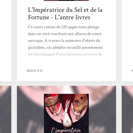
L'Impératrice du Sel et de la
Fortune - L'antre livres
Ce court roman de 120 pages nous plonge
dans un récit touchant aux allures de conte
onirique. À travers la mémoire d'objets du
quotidien, un adelphe recueille patiemment
les témoignages d'une ancienne suivante de
l'impératrice du sel et de la fortune. Dans
une époque et un contexte politique où la
NGHI VO
femme n'avait pas sa place, le soutien et
l'amitié entre ces dames sont cruciaux pour
leur permettre de déjouer les pièges qui leur
sont tendus. Plongé dans une ambiance
asiatique aux touches discrètes de magie et
de fantasy, chaque chapitre est un petit délice
tant dans sa subtilité et sa douceur que dans...