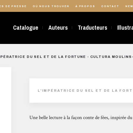
ES DE PRESSE
OÙ NOUS TROUVER
À PROPOS
CONTACT
NEW
Catalogue
Auteurs
Traducteurs
Illust
MPÉRATRICE DU SEL ET DE LA FORTUNE - CULTURA MOULIN
L'IMPÉRATRICE DU SEL ET DE LA FOR
Une belle lecture à la façon conte de fées, inspirée du