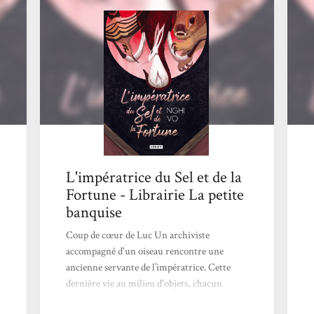
et au caractère bien trempé, Chih va, au
cours de ses pérégrinations, rencontrer
"gens de rien" qui s'avèreront d'une richesse
incroyable. Ces trois novellas dessinent un
paysage...
L'impératrice du Sel et de la
Fortune - Librairie La petite
banquise
Coup de cœur de Luc Un archiviste
accompagné d'un oiseau rencontre une
ancienne servante de l’impératrice. Cette
dernière vie au milieu d'objets, chacun
support d'une histoire et le puzzle du récit se