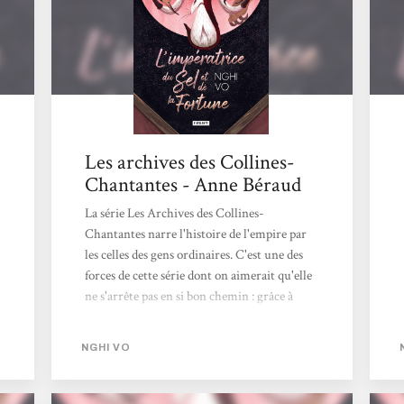
autre point de vue : celui de Lapin, une
ancienne servante de In-yo. Lapin va,
justement,...
Les archives des Collines-
Chantantes - Anne Béraud
La série Les Archives des Collines-
Chantantes narre l'histoire de l'empire par
les celles des gens ordinaires. C'est une des
forces de cette série dont on aimerait qu'elle
ne s'arrête pas en si bon chemin : grâce à
l'adelphe Chih, sorte de moine-archiviste,
dont la "mission" est de récolter les
NGHI VO
souvenirs, les histoires des personnes qu'iel
rencontre. Accompagné de Presque-
Brillante, une oiselle à la mémoire infaillible