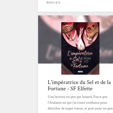
compose nos rêves. De quoi sont faites les
NGHI VO
légendes ? Nghi Vo propose, avec Les
archives des Collines-Chantantes, d’explorer
les mystères derrière les histoires qu’on se
raconte au coin du feu. En savourer la poésie,
et en décrypter le mensonge. Le récit que
l’on cache Dans L’impératrice du Sel et de la
fortune, l’adelphe Chih et Presque-Brillante
se rendent dans un palais impérial...
L'impératrice du Sel et de la
Fortune - SF Elfette
Une lecture un peu par hasard. Parce que
l’Atalante en qui j’ai toute confiance pour
dénicher de super textes, et puis aussi un peu