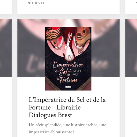
construit peu à peu. Quelle beauté ! Une
NGHI VO
histoire suspendue mais pas si heureuse ou
bien peut-être. Petit bijou hors du temps, ce
récit va vous emmener loin, très loin.
Merveilleux !
L'Impératrice du Sel et de la
Fortune - Librairie
Dialogues Brest
Un récit splendide, une histoire cachée, une
impératrice éblouissante !