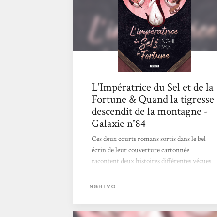
L'Impératrice du Sel et de la
Fortune & Quand la tigresse
descendit de la montagne -
Galaxie n°84
Ces deux courts romans sortis dans le bel
écrin de leur couverture cartonnée
racontent deux histoires différentes vécues
par l'Adelphe Chih qui est indifféremment il
ou elle. Dans le premier volume, Chih,
NGHI VO
accompagné de la neixin Presque-Brillante,
une huppe au caractère affirmé et à la
mémoire parfaite, visite le palais abandonné