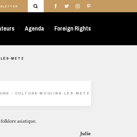
SLETTER
rateurs
Agenda
Foreign Rights
S-LÈS-METZ
TUNE - CULTURA MOULINS-LÈS-METZ
 folklore asiatique.
Julie