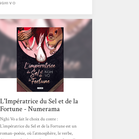
les personnages présents de ce qui relève de
NGHI VO
figures légendaires. Chacune des sorties de
l'archiviste est donc l'occasion de collecter
ces récits de vie afin de les consigner et ainsi
en garder une trace. Aussi, le duo formé par
l'adelphe et la huppe incarne ici la mémoire à
transmettre aux générations suivantes.
D'ailleurs, cette thématique est le fil
directeur de ces trois...
L'Impératrice du Sel et de la
Fortune - Numerama
Nghi Vo a fait le choix du conte :
L’impératrice du Sel et de la Fortune est un
roman-poésie, où l’atmosphère, le verbe,