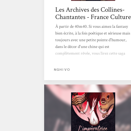
Les Archives des Collines-
Chantantes - France Culture
À partir de 40m40. Si vous aimez la fantasy
bien écrite, à la fois poétique et sérieuse mais
toujours avec une petite pointe d'humour,
dans le décor d'une chine qui est
complètement rêvée, vous lirez cette saga
avec autant de plaisir que moi. Jean-Luc
Rivera > Écouter le podcast <
NGHI VO