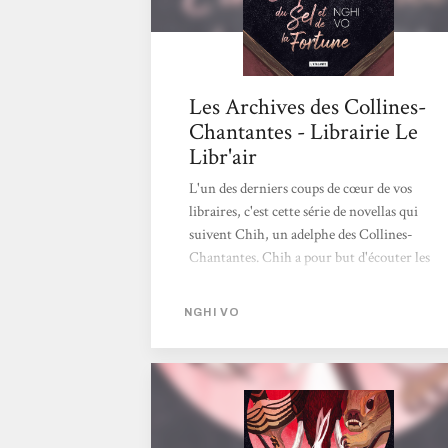
Les Archives des Collines-
Chantantes - Librairie Le
Libr'air
L'un des derniers coups de cœur de vos
libraires, c'est cette série de novellas qui
suivent Chih, un adelphe des Collines-
Chantantes. Chih a pour but d'écouter les
histoires des personnes qu'il croise et de les
consigner, afin de garder en mémoire les
NGHI VO
histoires des habitants du continent. C'est
doux, très bien écrit et rapide à lire, en plus
de donner à réfléchir sur les histoires et leur
portée. On adore !