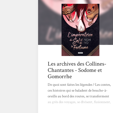
de l'ancienne Impératrice, sur la rive du lac
Écarlate, dont les protections viennent d'être
neutralisées, ce qui le rend de nouveau
accessible. Elle y rencontre une très vieille
femme qui se présente à elle sous le surnom
de Lapin et semble très...
Les archives des Collines-
Chantantes - Sodome et
Gomorrhe
De quoi sont faites les légendes ? Les contes,
ces histoires qui se baladent de bouche-à-
oreille au bord des routes, se transforment
au grès des voyages, se divisent, fusionnent,
pour former cette brume mystique qui