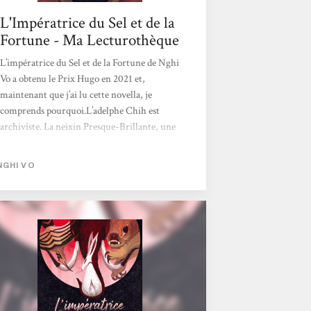
L'Impératrice du Sel et de la
Fortune - Ma Lecturothèque
L’impératrice du Sel et de la Fortune de Nghi
Vo a obtenu le Prix Hugo en 2021 et,
maintenant que j’ai lu cette novella, je
comprends pourquoi.L’adelphe Chih est
archiviste. La neixin Presque-Brillante, une
huppe qui parle le langage humain,
l’accompagne dans son voyage vers la capitale
NGHI VO
où la nouvelle impératrice sera
prochainement intronisée. Sur leur route se
trouve l’ancien palais Fortune-Prospère où
In-yo, la précédente impératrice, a vécu.
Chih et Presque-Brillante ayant pour devoir
de tout archiver, iels font un détour par ce
lieu et y rencontrent Lapin, qui fut une
domestique fidèle...