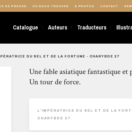
ES DE PRESSE
OÙ NOUS TROUVER
À PROPOS
CONTACT
NEW
Catalogue
Auteurs
Traducteurs
Illust
MPÉRATRICE DU SEL ET DE LA FORTUNE - CHARYBDE 27
Une fable asiatique fantastique et p
Un tour de force.
L'IMPÉRATRICE DU SEL ET DE LA FORT
CHARYBDE 27