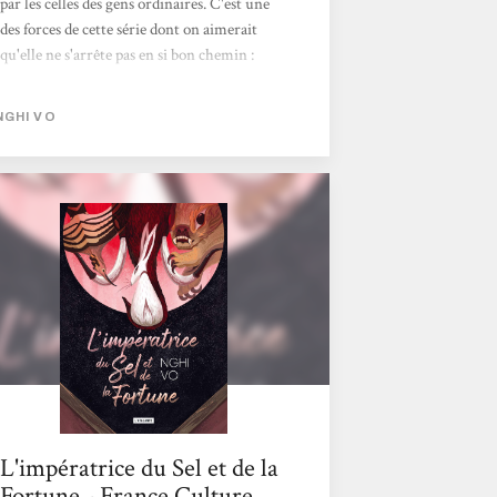
par les celles des gens ordinaires. C'est une
des forces de cette série dont on aimerait
qu'elle ne s'arrête pas en si bon chemin :
grâce à l'adelphe Chih, sorte de moine-
archiviste, dont la "mission" est de récolter
NGHI VO
les souvenirs, les histoires des personnes
qu'iel rencontre. Accompagné de Presque-
Brillante, une oiselle à la mémoire infaillible
et au caractère bien trempé, Chih va, au
cours de ses pérégrinations, rencontrer
"gens de rien" qui s'avéreront d'une richesse
incroyable. Ces trois novellas dessinent un
paysage...
L'impératrice du Sel et de la
Fortune - France Culture