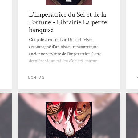
L'impératrice du Sel et de la
Fortune - Librairie La petite
banquise
Coup de cœur de Luc Un archiviste
accompagné d'un oiseau rencontre une
ancienne servante de l’impératrice. Cette
dernière vie au milieu d'objets, chacun
support d'une histoire et le puzzle du récit se
construit peu à peu. Quelle beauté ! Une
NGHI VO
histoire suspendue mais pas si heureuse ou
bien peut-être. Petit bijou hors du temps, ce
récit va vous emmener loin, très loin.
Merveilleux !