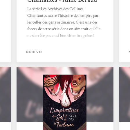
La série Les Archives des Collines-
Chantantes narre l'histoire de l'empire par
les celles des gens ordinaires. C'est une des
forces de cette série dont on aimerait qu'elle
ne s'arrête pas en si bon chemin : grâce à
l'adelphe Chih, sorte de moine-archiviste,
dont la "mission" est de récolter les
NGHI VO
souvenirs, les histoires des personnes qu'iel
rencontre. Accompagné de Presque-
Brillante, une oiselle à la mémoire infaillible
et au caractère bien trempé, Chih va, au
cours de ses pérégrinations, rencontrer
"gens de rien" qui s'avèreront d'une richesse
incroyable. Ces trois novellas dessinent un
paysage...