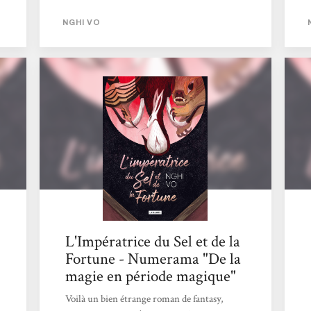
une époque et un contexte politique où la
NGHI VO
femme n'avait pas sa place, le soutien et
l'amitié entre ces dames sont cruciaux pour
leur permettre de déjouer les pièges qui leur
sont tendus. Plongé dans une ambiance
asiatique aux touches discrètes de magie et
de fantasy, chaque chapitre est un petit délice
tant dans sa subtilité et sa douceur que dans...
L'Impératrice du Sel et de la
Fortune - Numerama "De la
magie en période magique"
Voilà un bien étrange roman de fantasy,