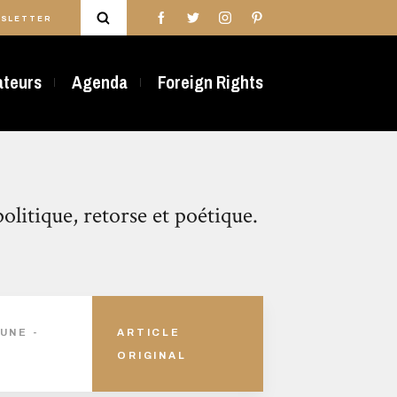
SLETTER
rateurs
Agenda
Foreign Rights
olitique, retorse et poétique.
UNE -
ARTICLE
ORIGINAL