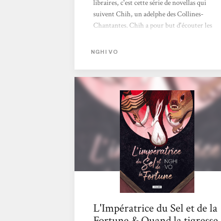
libraires, c'est cette série de novellas qui
suivent Chih, un adelphe des Collines-
Chantantes. Chih a pour but d'écouter les
histoires des personnes qu'il croise et de les
consigner, afin de garder en mémoire les
NGHI VO
histoires des habitants du continent. C'est
doux, très bien écrit et rapide à lire, en plus
de donner à réfléchir sur les histoires et leur
portée. On adore !
L'Impératrice du Sel et de la
Fortune & Quand la tigresse