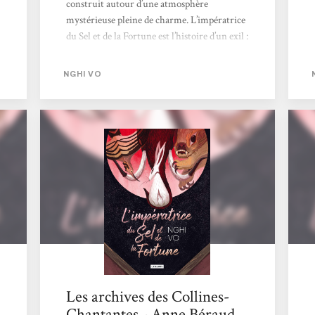
construit autour d’une atmosphère
mystérieuse pleine de charme. L’impératrice
du Sel et de la Fortune est l’histoire d’un exil :
celui de In-yo. Son exil l’a menée
notamment dans une demeure, près d’un lac
NGHI VO
rougeoyant. C’est là que, bien plus tard, se
rend Chih, un adelphe venant d’une abbaye,
ainsi que Presque-Brillante, une sorte
d’animal magique. Sur place, les objets ont
une histoire particulièrement. Mais il y a
aussi une rencontre, faisant intervenir un
autre point de vue : celui de Lapin, une
ancienne servante de In-yo. Lapin va,
justement,...
Les archives des Collines-
Chantantes - Anne Béraud