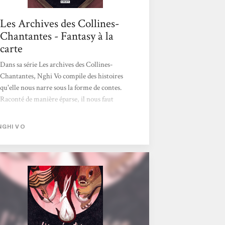
Les Archives des Collines-
Chantantes - Fantasy à la
carte
Dans sa série Les archives des Collines-
Chantantes, Nghi Vo compile des histoires
qu'elle nous narre sous la forme de contes.
Raconté de manière éparse, il nous faut
toujours démêler ce qui touche directement
les personnages présents de ce qui relève de
NGHI VO
figures légendaires. Chacune des sorties de
l'archiviste est donc l'occasion de collecter
ces récits de vie afin de les consigner et ainsi
en garder une trace. Aussi, le duo formé par
l'adelphe et la huppe incarne ici la mémoire à
transmettre aux générations suivantes.
D'ailleurs, cette thématique est le fil
directeur de ces trois...