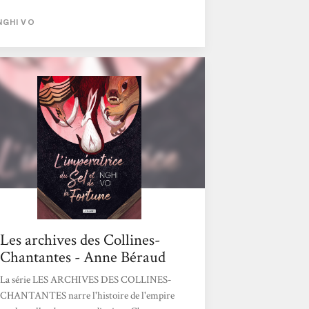
l’accompagne dans son voyage vers la capitale
NGHI VO
où la nouvelle impératrice sera
prochainement intronisée. Sur leur route se
trouve l’ancien palais Fortune-Prospère où
In-yo, la précédente impératrice, a vécu.
Chih et Presque-Brillante ayant pour devoir
de tout archiver, iels font un détour par ce
lieu et y rencontrent Lapin, qui fut une
domestique fidèle...
Les archives des Collines-
Chantantes - Anne Béraud
La série LES ARCHIVES DES COLLINES-
CHANTANTES narre l'histoire de l'empire