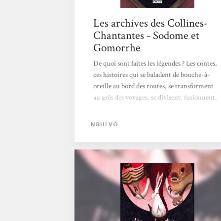
Les archives des Collines-
Chantantes - Sodome et
Gomorrhe
De quoi sont faites les légendes ? Les contes,
ces histoires qui se baladent de bouche-à-
oreille au bord des routes, se transforment
au grès des voyages, se divisent, fusionnent,
pour former cette brume mystique qui
compose nos rêves. De quoi sont faites les
NGHI VO
légendes ? Nghi Vo propose, avec Les
archives des Collines-Chantantes, d’explorer
les mystères derrière les histoires qu’on se
raconte au coin du feu. En savourer la poésie,
et en décrypter le mensonge. Le récit que
l’on cache Dans L’impératrice du Sel et de la
fortune, l’adelphe Chih et Presque-Brillante
se rendent dans un palais impérial...