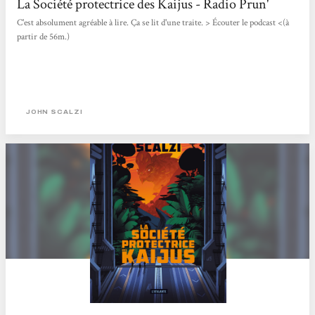
La Société protectrice des Kaijus - Radio Prun'
C'est absolument agréable à lire. Ça se lit d'une traite. > Écouter le podcast <(à
partir de 56m.)
JOHN SCALZI