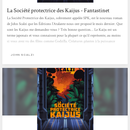
La Société protectrice des Kaijus - Fantastinet
La Société Protectrice des Kaijus, sobrement appelée SPK, est le nouveau roman
de John Scalzi que les Éditions l’Atalante nous ont proposé le mois dernier. Que
sont les Kaijus me demandez-vous ? Très bonne question… Le Kaiju est un
terme japonais et vous connaissez pour la plupart ce qu’il représente, au moins
si vous avez vu des films comme Godzilla. Créatures géantes à la puissance
démesurée, les Kaijus ont jalonné notre pop culture de façon marquée,
notamment d’un point de vue cinématographique. Un destin qui s’éloigne de
JOHN SCALZI
Bönbüf… Nous...