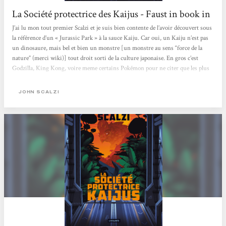
La Société protectrice des Kaijus - Faust in book in
J’ai lu mon tout premier Scalzi et je suis bien contente de l’avoir découvert sous
la référence d’un « Jurassic Park » à la sauce Kaiju. Car oui, un Kaiju n’est pas
un dinosaure, mais bel et bien un monstre [un monstre au sens “force de la
nature” (merci wiki)] tout droit sorti de la culture japonaise. En gros c’est
Godzilla, King Kong, voire meme certains Pokémon pour ne citer que les plus
connus, donc rien à voir avec un T-Rex, c’est beaucoup, beaucoup, beaucoup
plus gros !Nous suivons ici Jamie, qui va se voir offrir un poste au sein d’une
JOHN SCALZI
société protectrice...