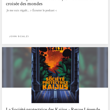
croisée des mondes
Je me suis régalé... > Écouter le podcast <
JOHN SCALZI
La Société protectrice des Kaijus - Revue Légende