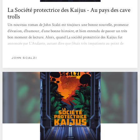
La Société protectrice des Kaijus - Au pays des cave
trolls
Un nouveau roman de John Scalzi est toujours une bonne nouvelle, promesse
d’évasion, d’humour, d’une bonne histoire, et bien entendu de passer un très
bon moment de lecture. Alors, quand La société protectrice des Kaijus fut
annoncée par L’Atalante, autant dire que j’étais très impatiente au point de
commencer le roman à peine reçu. Le roman est-il synonyme des promesses
évoquées: oui dans l’ensemble.[...] Kaijū est un mot japonais désignant des
JOHN SCALZI
monstres géants du type Godzilla, un animal type préhistorique. Le mot inclut
la notion de force de la nature, devant...