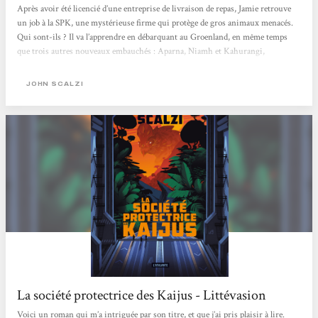
Après avoir été licencié d’une entreprise de livraison de repas, Jamie retrouve
un job à la SPK, une mystérieuse firme qui protège de gros animaux menacés.
Qui sont-ils ? Il va l’apprendre en débarquant au Groenland, en même temps
que trois autres nouveaux embauchés : Aparna, Niamh et Kahurangi,
respectivement biologiste, physicien et chimiste. Leur rôle sera d’étudier
l’écosystème d’une Terre parallèle, où vivent… des kaijus. Et de les protéger
JOHN SCALZI
contre les intérêts d’humains peu scrupuleux car, en réalité,...
La société protectrice des Kaijus - Littévasion
Voici un roman qui m’a intriguée par son titre, et que j’ai pris plaisir à lire.