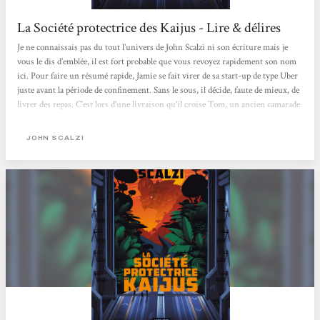
La Société protectrice des Kaijus - Lire & délires
Je ne connaissais pas du tout l’univers de John Scalzi ni son écriture mais je
vous le dis d’emblée, il est fort probable que vous revoyez rapidement son nom
ici. Pour faire un résumé rapide, Jamie se fait virer de sa start-up de type Uber
juste avant la période de confinement. Sans le sous, il décide, faute de mieux, de
livrer des repas. C’est lors d’une livraison qu’il croise Tom, un ancien camarade
de classe, qui va lui proposer un poste à la SPK. N’ayant plus trop le choix,
Jamie accepte sans même savoir de quoi il s’agit exactement sauf qu’il s’agit de
JOHN SCALZI
porter des trucs et que c’est...