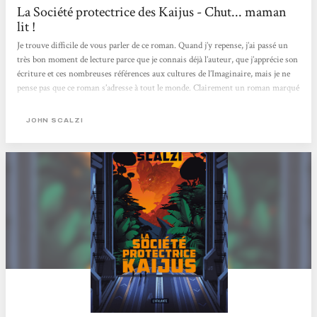
La Société protectrice des Kaijus - Chut... maman
lit !
Je trouve difficile de vous parler de ce roman. Quand j’y repense, j’ai passé un
très bon moment de lecture parce que je connais déjà l’auteur, que j’apprécie son
écriture et ces nombreuses références aux cultures de l’Imaginaire, mais je ne
pense pas que ce roman s’adresse à tout le monde. Clairement un roman marqué
par son époque : celle du COVID et du confinement, des repas commandés en
ligne, des masques et de la distanciation sociale mais aussi un roman qui ne se
JOHN SCALZI
prend pas (trop) au sérieux et invite à l’évasion (façon Scalzi avec des Kaijus)....