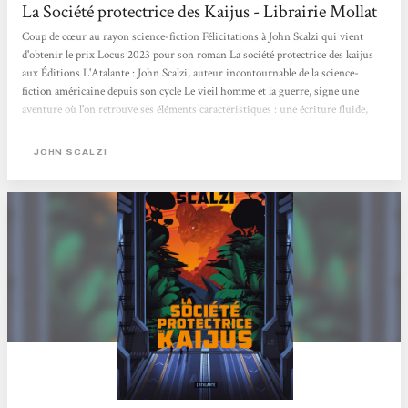
La Société protectrice des Kaijus - Librairie Mollat
Coup de cœur au rayon science-fiction Félicitations à John Scalzi qui vient
d'obtenir le prix Locus 2023 pour son roman La société protectrice des kaijus
aux Éditions L'Atalante : John Scalzi, auteur incontournable de la science-
fiction américaine depuis son cycle Le vieil homme et la guerre, signe une
aventure où l'on retrouve ses éléments caractéristiques : une écriture fluide,
une vision contemporaine de la science-fiction et un humour qui ne peut
laisser indifférent !
JOHN SCALZI