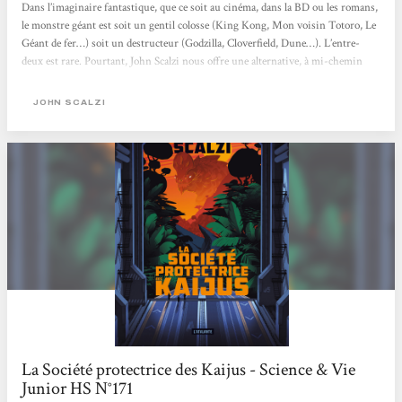
Dans l’imaginaire fantastique, que ce soit au cinéma, dans la BD ou les romans,
le monstre géant est soit un gentil colosse (King Kong, Mon voisin Totoro, Le
Géant de fer…) soit un destructeur (Godzilla, Cloverfield, Dune…). L’entre-
deux est rare. Pourtant, John Scalzi nous offre une alternative, à mi-chemin
entre la Sea Shepherd et Jurassic Park. Un monde où les monstres géants, les
kaijus, comme les appellent les Japonais, seront à la fois protégés et étudiés. Ici,
JOHN SCALZI
point de lutte contre des braconniers avides de dépecer les grosses bêbêtes ou de
destruction de New York par...
La Société protectrice des Kaijus - Science & Vie
Junior HS N°171