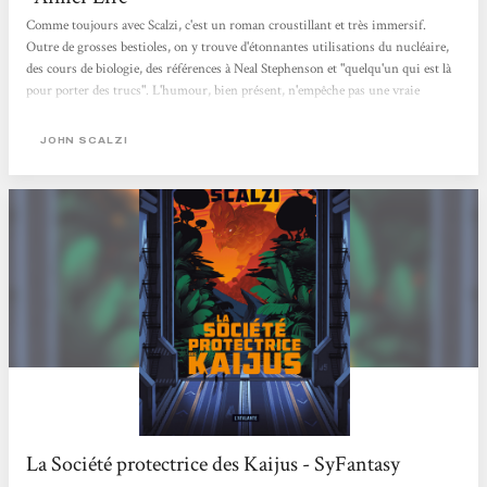
Comme toujours avec Scalzi, c'est un roman croustillant et très immersif.
Outre de grosses bestioles, on y trouve d'étonnantes utilisations du nucléaire,
des cours de biologie, des références à Neal Stephenson et "quelqu'un qui est là
pour porter des trucs". L'humour, bien présent, n'empêche pas une vraie
intelligence dans les réflexions et on sent que l'auteur a pris autant de plaisir à
écrire ce livre que nous à le lire. Anne Sophie Schreyer - Payot Genève Rive
JOHN SCALZI
Gauche
La Société protectrice des Kaijus - SyFantasy