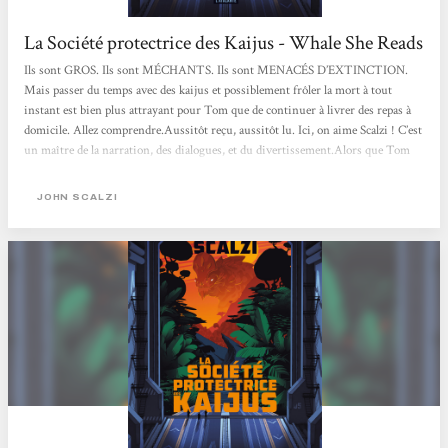
La Société protectrice des Kaijus - Whale She Reads
Ils sont GROS. Ils sont MÉCHANTS. Ils sont MENACÉS D’EXTINCTION.
Mais passer du temps avec des kaijus et possiblement frôler la mort à tout
instant est bien plus attrayant pour Tom que de continuer à livrer des repas à
domicile. Allez comprendre.Aussitôt reçu, aussitôt lu. Ici, on aime Scalzi ! C’est
un maître de la narration, des dialogues, et du divertissement.Alors que Tom
pensait avoir une promotion au sein de Bonbüf, entreprise de livraison de
repas à domicile, il se voit licencié sans ménagement, et doit devenir livreur
JOHN SCALZI
pour l’entreprise qui vient de lui chi*r à la gueule...