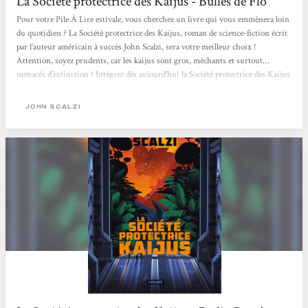
La Société protectrice des Kaijus - Bulles de Flo
Pour votre Pile À Lire estivale, vous cherchez un livre qui vous emmènera loin
du quotidien ? La Société protectrice des Kaijus, roman de science-fiction écrit
par l’auteur américain à succès John Scalzi, sera votre meilleur choix !
Attention, soyez prudents, car les kaijus sont gros, méchants et surtout…
menacés d’extinction ! Intégrez dès aujourd’hui la Société protectrice des Kaijus
Alerte OVNI dans mon petit monde littéraire. En effet, peu habituée au genre
« science-fiction », à tort certainement, c’est avec curiosité...
JOHN SCALZI