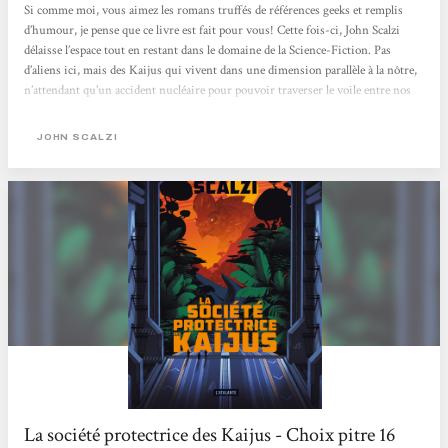
Si comme moi, vous aimez les romans truffés de références geeks et remplis
d’humour, je pense que ce livre est fait pour vous! Cette fois-ci, John Scalzi
délaisse l’espace tout en restant dans le domaine de la Science-Fiction. Pas
d’aliens ici, mais des Kaijus qui vivent dans une dimension parallèle à la nôtre,
n’attendant qu’un accident nucléaire pour pouvoir traverser le voile entre nos
deux mondes. Mais qu’est-ce qu’un Kaiju me direz-vous ? Et bien il peut avoir
différentes formes mais leur représentant le plus connu est bien entendu
JOHN SCALZI
Gozilla. Donc des monstres énormes...
La société protectrice des Kaijus - Choix pitre 16