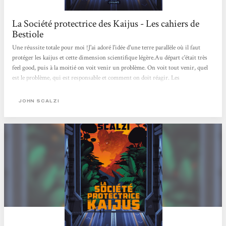
La Société protectrice des Kaijus - Les cahiers de
Bestiole
Une réussite totale pour moi !J'ai adoré l'idée d'une terre parallèle où il faut
protéger les kaijus et cette dimension scientifique légère.Au départ c'était très
feel good, puis à la moitié on voit venir un problème. On voit tout venir, quel
est le problème, qui est responsable et comment on doit réagir. Les
protagonistes progressent et se débrouillent de manière peu crédible vu qu'ils
ont découvert ce monde il y a un mois... mais j'étais dans ma SF feelgood pleine
JOHN SCALZI
de références à la pop culture et pleine d'humour (décalé...