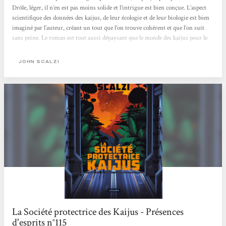
Drôle, léger, il n’en est pas moins solide et l’intrigue est bien conçue. L’aspect
scientifique des données des kaijus, de leur écologie et de leur biologie est bien
imaginé par l’auteur, créant un tout que l’on trouve cohérent et que l’on suit
sans peine. Le roman est tout aussi dépaysant que le monde des kaijus pour le
héros, tandis que les références à la pop culture sont nombreuses, des films de
monstres à la littérature SF, en passant par le jeu...
JOHN SCALZI
La Société protectrice des Kaijus - Présences
d'esprits n°115