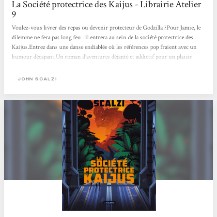
La Société protectrice des Kaijus - Librairie Atelier
9
Voulez-vous livrer des repas ou devenir protecteur de Godzilla ?Pour Jamie, le
dilemme ne fera pas long feu : il entrera au sein de la société protectrice des
Kaijus.Entrez dans une danse endiablée où les références pop fraient avec un
humour décapant.Un roman d’aventures déjanté et addictif pour un plaisir
coupable.
JOHN SCALZI