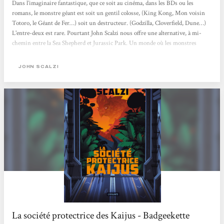
Dans l’imaginaire fantastique, que ce soit au cinéma, dans les BDs ou les
romans, le monstre géant est soit un gentil colosse, (King Kong, Mon voisin
Totoro, le Géant de Fer…) soit un destructeur. (Godzilla, Cloverfield, Dune…)
L'entre-deux est rare. Pourtant John Scalzi nous offre une alternative, à mi-
chemin entre la Sea Shepherd et Jurassic Park. Un monde où les monstres
géants, les Kaijus comme les appellent les Japonais, seront à la fois protégés et
étudiés. Ici, point de lutte contre des braconniers avides de dépecer les grosses
JOHN SCALZI
bêbêtes, ou de destruction de New York par des...
La société protectrice des Kaijus - Badgeekette