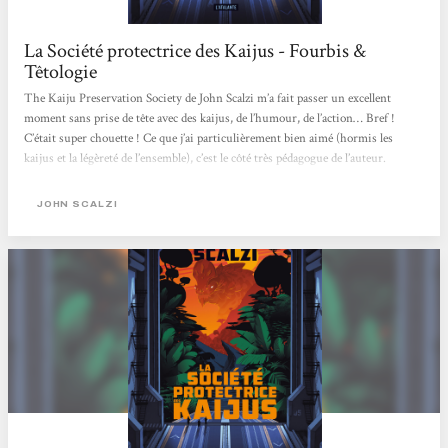
La Société protectrice des Kaijus - Fourbis &
Têtologie
The Kaiju Preservation Society de John Scalzi m’a fait passer un excellent
moment sans prise de tête avec des kaijus, de l’humour, de l’action… Bref !
C’était super chouette ! Ce que j’ai particulièrement bien aimé (hormis les
kaijus et la légèreté de l’ensemble), c’est le côté très pédagogue de l’auteur.
Visiblement, il sait qu’il a affaire à une neuneu en sciences donc il explique
tout bien. Niveau histoire, on a Jamie, livreur new-yorkais en pleine pandémie
JOHN SCALZI
COVID, qui se voit offrir un job dans une ONG de protection de « gros
animaux »....