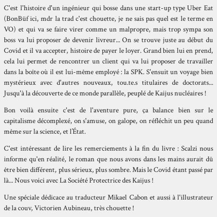
C'est l'histoire d'un ingénieur qui bosse dans une start-up type Uber Eat
(BonBüf ici, mdr la trad c'est chouette, je ne sais pas quel est le terme en
VO) et qui va se faire virer comme un malpropre, mais trop sympa son
boss va lui proposer de devenir livreur... On se trouve juste au début du
Covid et il va accepter, histoire de payer le loyer. Grand bien lui en prend,
cela lui permet de rencontrer un client qui va lui proposer de travailler
dans la boîte où il est lui-même employé : la SPK. S'ensuit un voyage bien
mystérieux avec d'autres nouveaux, tou.te.s titulaires de doctorats...
Jusqu'à la découverte de ce monde parallèle, peuplé de Kaijus nucléaires !
Bon voilà ensuite c'est de l'aventure pure, ça balance bien sur le
capitalisme décomplexé, on s'amuse, on galope, on réfléchit un peu quand
même sur la science, et l’État.
C'est intéressant de lire les remerciements à la fin du livre : Scalzi nous
informe qu'en réalité, le roman que nous avons dans les mains aurait dû
être bien différent, plus sérieux, plus sombre. Mais le Covid étant passé par
là... Nous voici avec La Société Protectrice des Kaijus !
Une spéciale dédicace au traducteur Mikael Cabon et aussi à l'illustrateur
de la couv, Victorien Aubineau, très chouette !