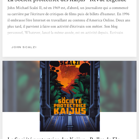
John Michael Scalzi II, né en 1969 est, d’abord, un journaliste qui a commencé
sa carrière par l’écriture de critiques de films puis de billets d’humeur. En 1996
il embrasse l’ère Internet en travaillant au contenu d’America Online. Deux ans
plus tard, il parvient à faire son activité d’écrivain son métier. Son blog
personnel, Whatever, lancé la même année, est en activité depuis. Ecrivain
professionnel, il occupe un peu le rôle d’un écrivain public, ayant publié un peu
dans tous les domaines, de la critique de films à la rédaction...
JOHN SCALZI