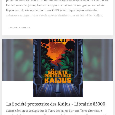
publie en 2022 La Société Protectrice des Kaijus, ouvrage lauréat du Prix Locus
l’année suivante. Jamie, livreur de repas uberisé contre son gré, se voit offrir
l’opportunité de travailler pour une ONG scientifique de protection des
animaux sauvages… sans savoir que ces derniers sont en réalité des Kaijus,
monstres titanesques peuplant un jungle hostile, quelque part sur une Terre
parallèle issue du vaste multivers. L’intention première de l’auteur, affirmée
JOHN SCALZI
en...
La Société protectrice des Kaijus - Librairie 85000
Science fiction et écologie sur la Terre des kaijus Sur une Terre alternative