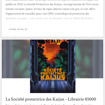
publie en 2022 La Société Protectrice des Kaijus, ouvrage lauréat du Prix Locus
l’année suivante. Jamie, livreur de repas uberisé contre son gré, se voit offrir
l’opportunité de travailler pour une ONG scientifique de protection des
animaux sauvages… sans savoir que ces derniers sont en réalité des Kaijus,
monstres titanesques peuplant un jungle hostile, quelque part sur une Terre
parallèle issue du vaste multivers. L’intention première de l’auteur, affirmée
JOHN SCALZI
en...
La Société protectrice des Kaijus - Librairie 85000