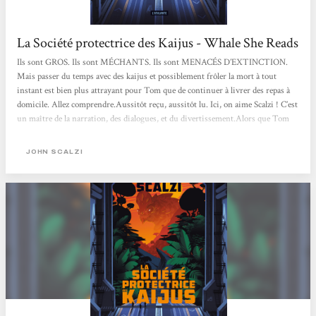
La Société protectrice des Kaijus - Whale She Reads
Ils sont GROS. Ils sont MÉCHANTS. Ils sont MENACÉS D’EXTINCTION.
Mais passer du temps avec des kaijus et possiblement frôler la mort à tout
instant est bien plus attrayant pour Tom que de continuer à livrer des repas à
domicile. Allez comprendre.Aussitôt reçu, aussitôt lu. Ici, on aime Scalzi ! C’est
un maître de la narration, des dialogues, et du divertissement.Alors que Tom
pensait avoir une promotion au sein de Bonbüf, entreprise de livraison de
repas à domicile, il se voit licencié sans ménagement, et doit devenir livreur
JOHN SCALZI
pour l’entreprise qui vient de lui chi*r à la gueule...