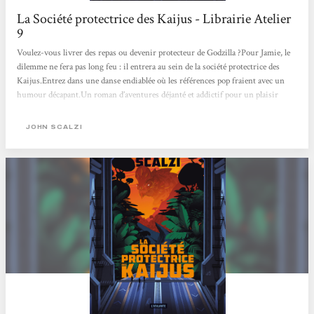
La Société protectrice des Kaijus - Librairie Atelier
9
Voulez-vous livrer des repas ou devenir protecteur de Godzilla ?Pour Jamie, le
dilemme ne fera pas long feu : il entrera au sein de la société protectrice des
Kaijus.Entrez dans une danse endiablée où les références pop fraient avec un
humour décapant.Un roman d’aventures déjanté et addictif pour un plaisir
coupable.
JOHN SCALZI