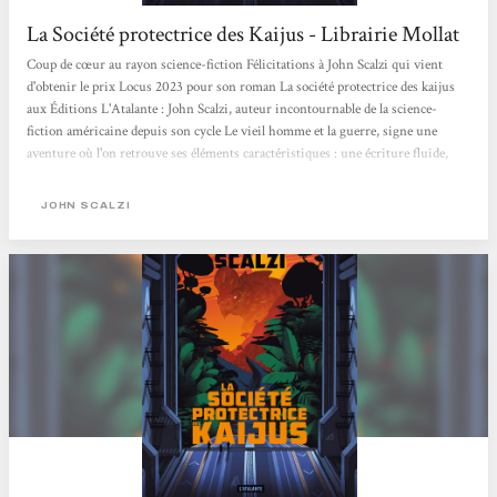
La Société protectrice des Kaijus - Librairie Mollat
Coup de cœur au rayon science-fiction Félicitations à John Scalzi qui vient
d'obtenir le prix Locus 2023 pour son roman La société protectrice des kaijus
aux Éditions L'Atalante : John Scalzi, auteur incontournable de la science-
fiction américaine depuis son cycle Le vieil homme et la guerre, signe une
aventure où l'on retrouve ses éléments caractéristiques : une écriture fluide,
une vision contemporaine de la science-fiction et un humour qui ne peut
laisser indifférent !
JOHN SCALZI