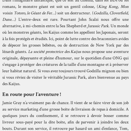
Dans l’imaginaire fantastique, que ce soit au cinéma, dans les BDs ou les
romans, le monstre géant est soit un gentil colosse, (
King Kong, Mon
voisin Totoro, le Géant de Fer
…) soit un destructeur. (
Godzilla, Cloverfield,
Dune
…) L'entre-deux est rare. Pourtant John Scalzi nous offre une
alternative, à mi-chemin entre la Sea Shepherd et
Jurassic Park
. Un monde
où les monstres géants, les Kaijus comme les appellent les Japonais, seront
à la fois protégés et étudiés. Ici, point de lutte contre des braconniers avides
de dépecer les grosses bêbêtes, ou de destruction de New York par des
lézards géants.
La société protectrice des Kaijus
nous propose une aventure
originale, dépaysante et pleine d’humour, sur le quotidien d’une ONG qui
s'engage à protéger des créatures de la taille d’une montagne et à préserver
leur habitat naturel. Si vous avez toujours trouvé Godzilla mignon ou bien
si vous rêviez de visiter le véritable Jurassic Park, alors bienvenue au pays
des Kaijus.
En route pour l’aventure !
Jamie Gray n’a vraiment pas de chance. Il vient de se faire virer de son job
au service marketing d’une grosse boîte de livraison de repas à domicile. A
quelques jours du confinement, il se retrouve à devoir bosser comme
livreur sous-payé pour la dite boîte, afin de parvenir à joindre les deux
bouts. Durant son service, il retrouve par hasard un ami d’enfance, Tom,