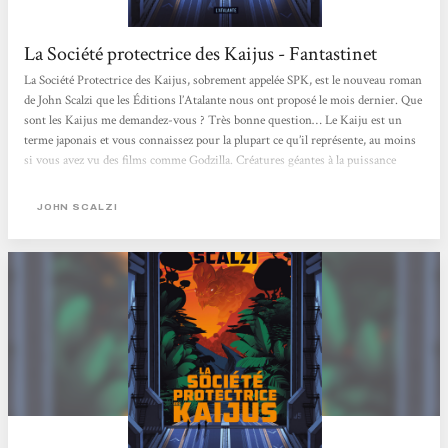
La Société protectrice des Kaijus - Fantastinet
La Société Protectrice des Kaijus, sobrement appelée SPK, est le nouveau roman
de John Scalzi que les Éditions l’Atalante nous ont proposé le mois dernier. Que
sont les Kaijus me demandez-vous ? Très bonne question… Le Kaiju est un
terme japonais et vous connaissez pour la plupart ce qu’il représente, au moins
si vous avez vu des films comme Godzilla. Créatures géantes à la puissance
démesurée, les Kaijus ont jalonné notre pop culture de façon marquée,
notamment d’un point de vue cinématographique. Un destin qui s’éloigne de
JOHN SCALZI
Bönbüf… Nous...