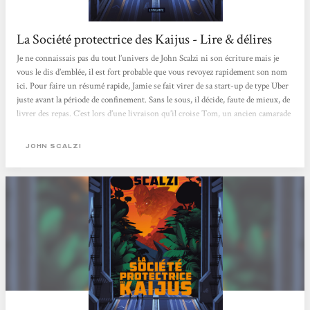
La Société protectrice des Kaijus - Lire & délires
Je ne connaissais pas du tout l’univers de John Scalzi ni son écriture mais je
vous le dis d’emblée, il est fort probable que vous revoyez rapidement son nom
ici. Pour faire un résumé rapide, Jamie se fait virer de sa start-up de type Uber
juste avant la période de confinement. Sans le sous, il décide, faute de mieux, de
livrer des repas. C’est lors d’une livraison qu’il croise Tom, un ancien camarade
de classe, qui va lui proposer un poste à la SPK. N’ayant plus trop le choix,
Jamie accepte sans même savoir de quoi il s’agit exactement sauf qu’il s’agit de
JOHN SCALZI
porter des trucs et que c’est...