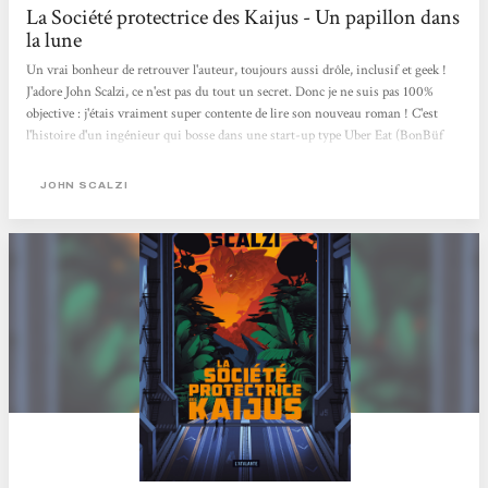
La Société protectrice des Kaijus - Un papillon dans
la lune
Un vrai bonheur de retrouver l'auteur, toujours aussi drôle, inclusif et geek !
J'adore John Scalzi, ce n'est pas du tout un secret. Donc je ne suis pas 100%
objective : j'étais vraiment super contente de lire son nouveau roman ! C'est
l'histoire d'un ingénieur qui bosse dans une start-up type Uber Eat (BonBüf
ici, mdr la trad c'est chouette, je ne sais pas quel est le terme en VO) et qui va se
faire virer comme un malpropre, mais trop sympa son boss va lui proposer de
JOHN SCALZI
devenir livreur... On se trouve juste au début du Covid et il va accepter,
histoire de payer le loyer. Grand bien lui en prend, cela lui permet de
rencontrer un client qui va lui proposer de travailler...