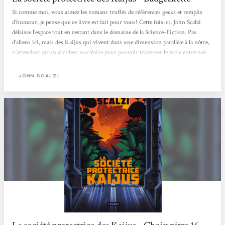
Si comme moi, vous aimez les romans truffés de références geeks et remplis
d’humour, je pense que ce livre est fait pour vous! Cette fois-ci, John Scalzi
délaisse l’espace tout en restant dans le domaine de la Science-Fiction. Pas
d’aliens ici, mais des Kaijus qui vivent dans une dimension parallèle à la nôtre,
n’attendant qu’un accident nucléaire pour pouvoir traverser le voile entre nos
deux mondes. Mais qu’est-ce qu’un Kaiju me direz-vous ? Et bien il peut avoir
différentes formes mais leur représentant le plus connu est bien entendu
JOHN SCALZI
Gozilla. Donc des monstres énormes...