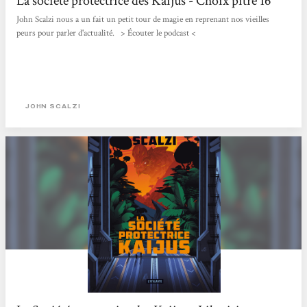
La société protectrice des Kaijus - Choix pitre 16
John Scalzi nous a un fait un petit tour de magie en reprenant nos vieilles
peurs pour parler d'actualité. > Écouter le podcast <
JOHN SCALZI