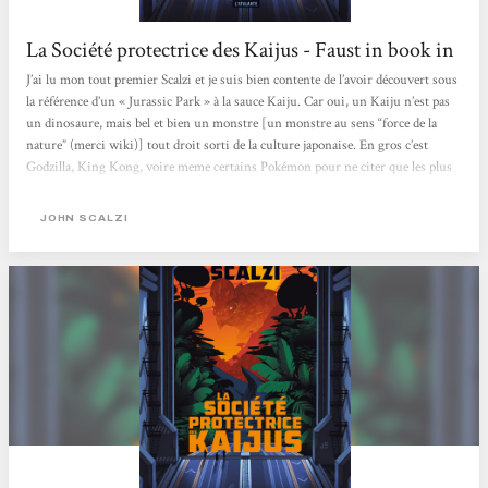
La Société protectrice des Kaijus - Faust in book in
J’ai lu mon tout premier Scalzi et je suis bien contente de l’avoir découvert sous
la référence d’un « Jurassic Park » à la sauce Kaiju. Car oui, un Kaiju n’est pas
un dinosaure, mais bel et bien un monstre [un monstre au sens “force de la
nature” (merci wiki)] tout droit sorti de la culture japonaise. En gros c’est
Godzilla, King Kong, voire meme certains Pokémon pour ne citer que les plus
connus, donc rien à voir avec un T-Rex, c’est beaucoup, beaucoup, beaucoup
plus gros !Nous suivons ici Jamie, qui va se voir offrir un poste au sein d’une
JOHN SCALZI
société protectrice...