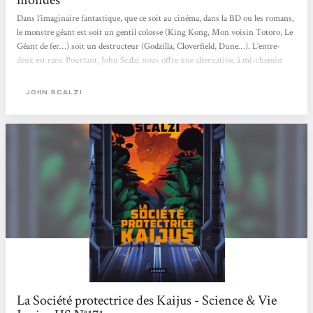
Dans l’imaginaire fantastique, que ce soit au cinéma, dans la BD ou les romans,
le monstre géant est soit un gentil colosse (King Kong, Mon voisin Totoro, Le
Géant de fer…) soit un destructeur (Godzilla, Cloverfield, Dune…). L’entre-
deux est rare. Pourtant, John Scalzi nous offre une alternative, à mi-chemin
entre la Sea Shepherd et Jurassic Park. Un monde où les monstres géants, les
kaijus, comme les appellent les Japonais, seront à la fois protégés et étudiés. Ici,
JOHN SCALZI
point de lutte contre des braconniers avides de dépecer les grosses bêbêtes ou de
destruction de New York par...
La Société protectrice des Kaijus - Science & Vie