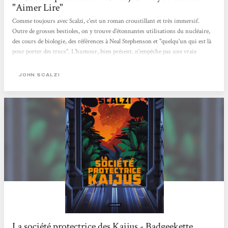
"Aimer Lire"
Comme toujours avec Scalzi, c'est un roman croustillant et très immersif.
Outre de grosses bestioles, on y trouve d'étonnantes utilisations du nucléaire,
des cours de biologie, des références à Neal Stephenson et "quelqu'un qui est là
pour porter des trucs". L'humour, bien présent, n'empêche pas une vraie
intelligence dans les réflexions et on sent que l'auteur a pris autant de plaisir à
écrire ce livre que nous à le lire. Anne Sophie Schreyer - Payot Genève Rive
JOHN SCALZI
Gauche
La société protectrice des Kaijus - Badgeekette