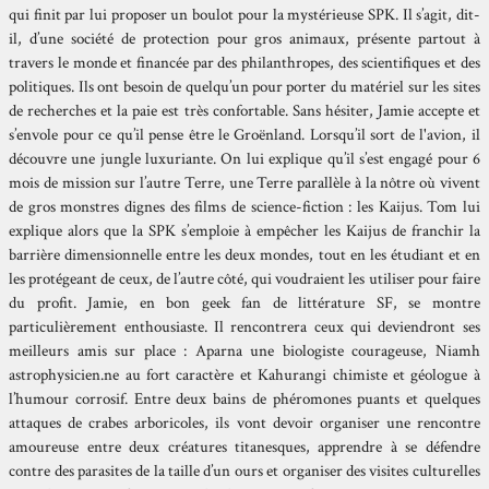
qui finit par lui proposer un boulot pour la mystérieuse SPK. Il s’agit, dit-
il, d’une société de protection pour gros animaux, présente partout à
travers le monde et financée par des philanthropes, des scientifiques et des
politiques. Ils ont besoin de quelqu’un pour porter du matériel sur les sites
de recherches et la paie est très confortable. Sans hésiter, Jamie accepte et
s’envole pour ce qu’il pense être le Groënland. Lorsqu’il sort de l'avion, il
découvre une jungle luxuriante. On lui explique qu’il s’est engagé pour 6
mois de mission sur l’autre Terre, une Terre parallèle à la nôtre où vivent
de gros monstres dignes des films de science-fiction : les Kaijus. Tom lui
explique alors que la SPK s’emploie à empêcher les Kaijus de franchir la
barrière dimensionnelle entre les deux mondes, tout en les étudiant et en
les protégeant de ceux, de l’autre côté, qui voudraient les utiliser pour faire
du profit. Jamie, en bon geek fan de littérature SF, se montre
particulièrement enthousiaste. Il rencontrera ceux qui deviendront ses
meilleurs amis sur place : Aparna une biologiste courageuse, Niamh
astrophysicien.ne au fort caractère et Kahurangi chimiste et géologue à
l’humour corrosif. Entre deux bains de phéromones puants et quelques
attaques de crabes arboricoles, ils vont devoir organiser une rencontre
amoureuse entre deux créatures titanesques, apprendre à se défendre
contre des parasites de la taille d’un ours et organiser des visites culturelles