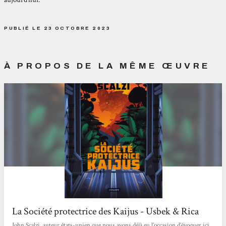
PUBLIÉ LE 23 OCTOBRE 2023
À PROPOS DE LA MÊME ŒUVRE
La Société protectrice des Kaijus - Usbek & Rica
John Scalzi, auteur états-unien que nous avons déjà eu l’occasion d’évoquer ici,