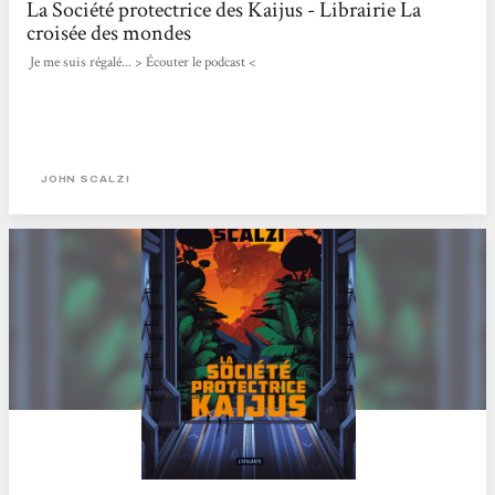
La Société protectrice des Kaijus - Librairie La
croisée des mondes
Je me suis régalé... > Écouter le podcast <
JOHN SCALZI