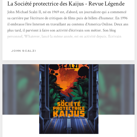
La Société protectrice des Kaijus - Revue Légende
John Michael Scalzi II, né en 1969 est, d’abord, un journaliste qui a commencé
sa carrière par l’écriture de critiques de films puis de billets d’humeur. En 1996
il embrasse l’ère Internet en travaillant au contenu d’America Online. Deux ans
plus tard, il parvient à faire son activité d’écrivain son métier. Son blog
personnel, Whatever, lancé la même année, est en activité depuis. Ecrivain
professionnel, il occupe un peu le rôle d’un écrivain public, ayant publié un peu
dans tous les domaines, de la critique de films à la rédaction...
JOHN SCALZI