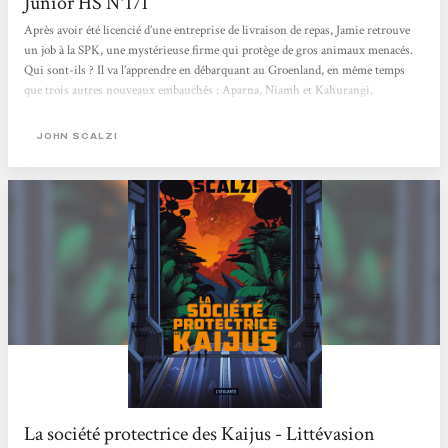
Junior HS N°171
Après avoir été licencié d’une entreprise de livraison de repas, Jamie retrouve
un job à la SPK, une mystérieuse firme qui protège de gros animaux menacés.
Qui sont-ils ? Il va l’apprendre en débarquant au Groenland, en même temps
que trois autres nouveaux embauchés : Aparna, Niamh et Kahurangi,
respectivement biologiste, physicien et chimiste. Leur rôle sera d’étudier
l’écosystème d’une Terre parallèle, où vivent… des kaijus. Et de les protéger
JOHN SCALZI
contre les intérêts d’humains peu scrupuleux car, en réalité,...
La société protectrice des Kaijus - Littévasion