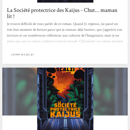
La Société protectrice des Kaijus - Chut... maman
lit !
Je trouve difficile de vous parler de ce roman. Quand j’y repense, j’ai passé un
très bon moment de lecture parce que je connais déjà l’auteur, que j’apprécie son
écriture et ces nombreuses références aux cultures de l’Imaginaire, mais je ne
pense pas que ce roman s’adresse à tout le monde. Clairement un roman marqué
par son époque : celle du COVID et du confinement, des repas commandés en
ligne, des masques et de la distanciation sociale mais aussi un roman qui ne se
JOHN SCALZI
prend pas (trop) au sérieux et invite à l’évasion (façon Scalzi avec des Kaijus)....