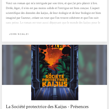
Voici un roman qui m’a intriguée par son titre, et que j’ai pris plaisir à lire.
Drôle, léger, il n’en est pas moins solide et l’intrigue est bien conçue. L’aspect
scientifique des données des kaijus, de leur écologie et de leur biologie est bien
imaginé par l’auteur, créant un tout que l’on trouve cohérent et que l’on suit
sans peine. Le roman est tout aussi dépaysant que le monde des kaijus pour le
héros, tandis que les références à la pop culture sont nombreuses, des films de
monstres à la littérature SF, en passant par le jeu...
JOHN SCALZI
La Société protectrice des Kaijus - Présences