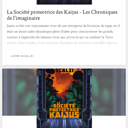
La Société protectrice des Kaijus - Les Chroniques
de l'imaginaire
Jamie se fait très injustement virer de son entreprise de livraison de repas où il
était un jeune cadre dynamique plein d'idées pour concurrencer les grands,
surtout à l'approche du fameux virus qui arrive et qui va confiner la Terre
entière. Sans emploi, il est contraint d'accepter de retourner travailler dans sa
boîte mais en tant que livreur. C'est comme ça qu'il retrouve un ex-camarade de
fac, Tom. Au bout de plusieurs livraisons, Tom lui propose de venir travailler
JOHN SCALZI
dans sa boîte, la SPK. Jamie accepte, malgré (ou peut-être à cause de) tous les
secrets qui entourent cette fameuse société dont...