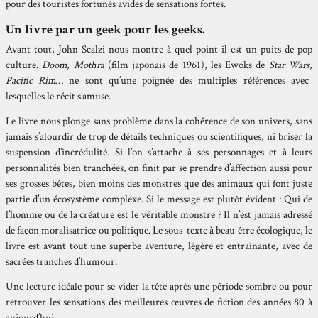
pour des touristes fortunés avides de sensations fortes.
Un livre par un geek pour les geeks.
Avant tout,
John Scalzi nous montre à quel point il est un puits de pop
culture.
Doom
,
Mothra
(film japonais de 1961), les Ewoks de
Star Wars
,
Pacific Rim
… ne sont qu’une poignée des multiples références avec
lesquelles le récit s’amuse.
Le livre nous plonge sans problème dans la cohérence de son univers, sans
jamais s’alourdir de trop de détails techniques ou scientifiques, ni briser la
suspension d’incrédulité. Si l’on s’attache à ses personnages et à leurs
personnalités bien tranchées, on finit par se prendre d’affection aussi pour
ses grosses bêtes, bien moins des monstres que des animaux qui font juste
partie d’un écosystème complexe. Si le message est plutôt évident : Qui de
l’homme ou de la créature est le véritable monstre ? Il n’est jamais adressé
de façon moralisatrice ou politique. Le sous-texte à beau être écologique, le
livre est avant tout une superbe aventure, légère et entraînante, avec de
sacrées tranches d’humour.
Une lecture idéale pour se vider la tête après une période sombre ou pour
retrouver les sensations des meilleures œuvres de fiction des années 80 à
aujourd’hui.