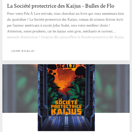
La Société protectrice des Kaijus - Bulles de Flo
Pour votre Pile À Lire estivale, vous cherchez un livre qui vous emmènera loin
du quotidien ? La Société protectrice des Kaijus, roman de science-fiction écrit
par l’auteur américain à succès John Scalzi, sera votre meilleur choix !
Attention, soyez prudents, car les kaijus sont gros, méchants et surtout…
menacés d’extinction ! Intégrez dès aujourd’hui la Société protectrice des Kaijus
Alerte OVNI dans mon petit monde littéraire. En effet, peu habituée au genre
« science-fiction », à tort certainement, c’est avec curiosité...
JOHN SCALZI