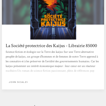
La Société protectrice des Kaijus - Librairie 85000
Science fiction et écologie sur la Terre des kaijus Sur une Terre alternative
peuplée de kaijus, un groupe d'hommes et de femmes de notre Terre apprend à
les connaître et à les préserver de l'avidité des gouvernements humains. Car les
kaijus présentent un intérêt économique majeur : leur cœur est un réacteur
nucléaire.Un roman de science fiction passionnant, plein de références pop
culture et de dialogues qui claquent, qui réussit à rendre l'existence des kaijus
scientifiquement crédible et démentielle à la fois. Mathieu
JOHN SCALZI