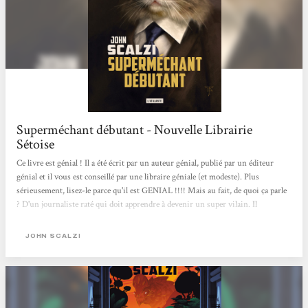
Superméchant débutant - Nouvelle Librairie
Sétoise
Ce livre est génial ! Il a été écrit par un auteur génial, publié par un éditeur
génial et il vous est conseillé par une libraire géniale (et modeste). Plus
sérieusement, lisez-le parce qu'il est GENIAL !!!! Mais au fait, de quoi ça parle
? D'un journaliste raté qui doit apprendre à devenir un super vilain. Il
rencontrera des super méchants, des chats intelligents et des dauphins
grévistes. On vous l'avait dit : c'est génial !
JOHN SCALZI