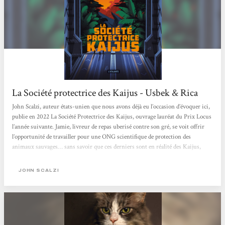
La Société protectrice des Kaijus - Usbek & Rica
John Scalzi, auteur états-unien que nous avons déjà eu l’occasion d’évoquer ici,
publie en 2022 La Société Protectrice des Kaijus, ouvrage lauréat du Prix Locus
l’année suivante. Jamie, livreur de repas uberisé contre son gré, se voit offrir
l’opportunité de travailler pour une ONG scientifique de protection des
animaux sauvages… sans savoir que ces derniers sont en réalité des Kaijus,
monstres titanesques peuplant un jungle hostile, quelque part sur une Terre
parallèle issue du vaste multivers. L’intention première de l’auteur, affirmée
JOHN SCALZI
en...