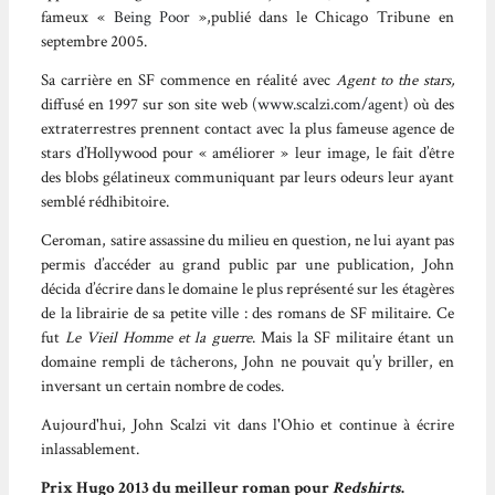
fameux «
Being Poor
»,publié dans le Chicago Tribune en
septembre 2005.
Sa carrière en SF commence en réalité avec
Agent to the stars,
diffusé en 1997 sur son site web (
www.scalzi.com/agent
) où des
extraterrestres prennent contact avec la plus fameuse agence de
stars d’Hollywood pour « améliorer » leur image, le fait d’être
des blobs gélatineux communiquant par leurs odeurs leur ayant
semblé rédhibitoire.
Ceroman, satire assassine du milieu en question, ne lui ayant pas
permis d’accéder au grand public par une publication, John
décida d’écrire dans le domaine le plus représenté sur les étagères
de la librairie de sa petite ville : des romans de SF militaire. Ce
fut
Le Vieil Homme et la guerre
. Mais la SF militaire étant un
domaine rempli de tâcherons, John ne pouvait qu’y briller, en
inversant un certain nombre de codes.
Aujourd'hui, John Scalzi vit dans l'Ohio et continue à écrire
inlassablement.
Prix Hugo 2013 du meilleur roman pour
Redshirts
.