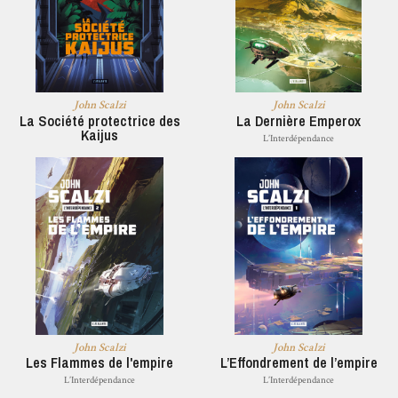
John Scalzi
John Scalzi
La Société protectrice des
La Dernière Emperox
Kaijus
L’Interdépendance
John Scalzi
John Scalzi
Les Flammes de l'empire
L’Effondrement de l’empire
L’Interdépendance
L’Interdépendance