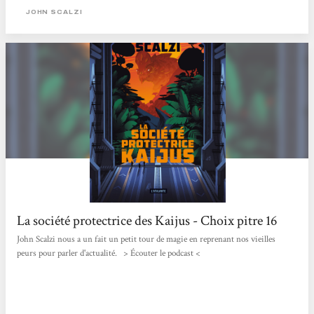
différentes formes mais leur représentant le plus connu est bien entendu
JOHN SCALZI
Gozilla. Donc des monstres énormes...
La société protectrice des Kaijus - Choix pitre 16
John Scalzi nous a un fait un petit tour de magie en reprenant nos vieilles
peurs pour parler d'actualité. > Écouter le podcast <