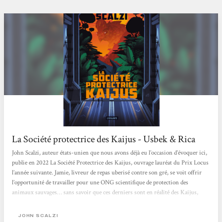
La Société protectrice des Kaijus - Usbek & Rica
John Scalzi, auteur états-unien que nous avons déjà eu l’occasion d’évoquer ici,
publie en 2022 La Société Protectrice des Kaijus, ouvrage lauréat du Prix Locus
l’année suivante. Jamie, livreur de repas uberisé contre son gré, se voit offrir
l’opportunité de travailler pour une ONG scientifique de protection des
animaux sauvages… sans savoir que ces derniers sont en réalité des Kaijus,
monstres titanesques peuplant un jungle hostile, quelque part sur une Terre
parallèle issue du vaste multivers. L’intention première de l’auteur, affirmée
JOHN SCALZI