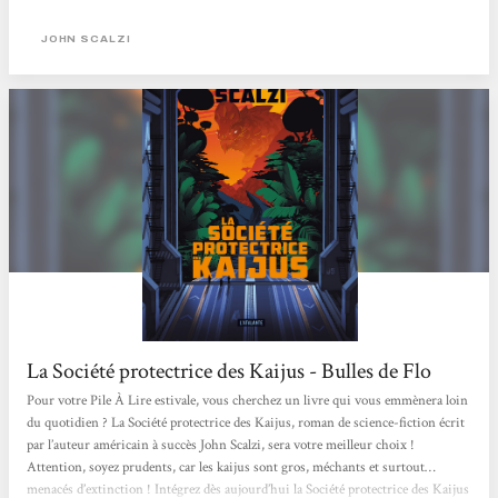
ici, mdr la trad c'est chouette, je ne sais pas quel est le terme en VO) et qui va se
faire virer comme un malpropre, mais trop sympa son boss va lui proposer de
JOHN SCALZI
devenir livreur... On se trouve juste au début du Covid et il va accepter,
histoire de payer le loyer. Grand bien lui en prend, cela lui permet de
rencontrer un client qui va lui proposer de travailler...
La Société protectrice des Kaijus - Bulles de Flo
Pour votre Pile À Lire estivale, vous cherchez un livre qui vous emmènera loin
du quotidien ? La Société protectrice des Kaijus, roman de science-fiction écrit
par l’auteur américain à succès John Scalzi, sera votre meilleur choix !
Attention, soyez prudents, car les kaijus sont gros, méchants et surtout…
menacés d’extinction ! Intégrez dès aujourd’hui la Société protectrice des Kaijus