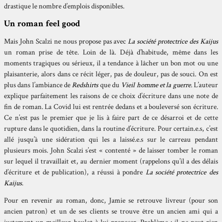
drastique le nombre d’emplois disponibles.
Un roman feel good
Mais John Scalzi ne nous propose pas avec
La société protectrice des Kaijus
un roman prise de tête. Loin de là. Déjà d’habitude, même dans les
moments tragiques ou sérieux, il a tendance à lâcher un bon mot ou une
plaisanterie, alors dans ce récit léger, pas de douleur, pas de souci. On est
plus dans l’ambiance de
Redshirts
que du
Vieil homme et la guerre
. L’auteur
explique parfaitement les raisons de ce choix d’écriture dans une note de
fin de roman. La Covid lui est rentrée dedans et a bouleversé son écriture.
Ce n’est pas le premier que je lis à faire part de ce désarroi et de cette
rupture dans le quotidien, dans la routine d’écriture. Pour certain.e.s, c’est
allé jusqu’à une sidération qui les a laissé.e.s sur le carreau pendant
plusieurs mois. John Scalzi s’est « contenté » de laisser tomber le roman
sur lequel il travaillait et, au dernier moment (rappelons qu’il a des délais
d’écriture et de publication), a réussi à pondre
La société protectrice des
Kaijus
.
Pour en revenir au roman, donc, Jamie se retrouve livreur (pour son
ancien patron) et un de ses clients se trouve être un ancien ami qui a