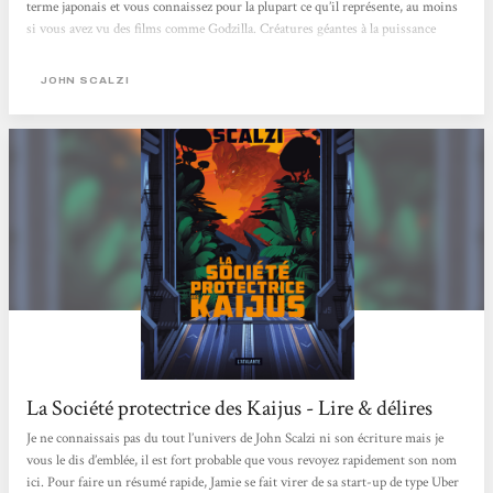
terme japonais et vous connaissez pour la plupart ce qu’il représente, au moins
si vous avez vu des films comme Godzilla. Créatures géantes à la puissance
démesurée, les Kaijus ont jalonné notre pop culture de façon marquée,
notamment d’un point de vue cinématographique. Un destin qui s’éloigne de
JOHN SCALZI
Bönbüf… Nous...
La Société protectrice des Kaijus - Lire & délires
Je ne connaissais pas du tout l’univers de John Scalzi ni son écriture mais je
vous le dis d’emblée, il est fort probable que vous revoyez rapidement son nom
ici. Pour faire un résumé rapide, Jamie se fait virer de sa start-up de type Uber