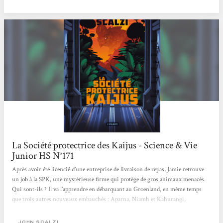
point de lutte contre des braconniers avides de dépecer les grosses bêbêtes ou de
destruction de New York par...
La Société protectrice des Kaijus - Science & Vie
Junior HS N°171
Après avoir été licencié d’une entreprise de livraison de repas, Jamie retrouve
un job à la SPK, une mystérieuse firme qui protège de gros animaux menacés.
Qui sont-ils ? Il va l’apprendre en débarquant au Groenland, en même temps
que trois autres nouveaux embauchés : Aparna, Niamh et Kahurangi,
respectivement biologiste, physicien et chimiste. Leur rôle sera d’étudier
l’écosystème d’une Terre parallèle, où vivent… des kaijus. Et de les protéger
JOHN SCALZI