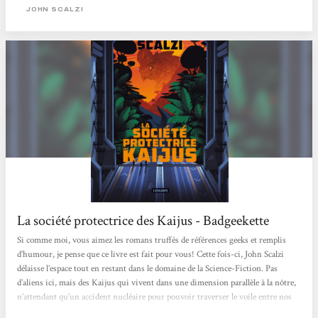
étudiés. Ici, point de lutte contre des braconniers avides de dépecer les grosses
JOHN SCALZI
bêbêtes, ou de destruction de New York par des...
La société protectrice des Kaijus - Badgeekette
Si comme moi, vous aimez les romans truffés de références geeks et remplis
d’humour, je pense que ce livre est fait pour vous! Cette fois-ci, John Scalzi
délaisse l’espace tout en restant dans le domaine de la Science-Fiction. Pas
d’aliens ici, mais des Kaijus qui vivent dans une dimension parallèle à la nôtre,
n’attendant qu’un accident nucléaire pour pouvoir traverser le voile entre nos
deux mondes. Mais qu’est-ce qu’un Kaiju me direz-vous ? Et bien il peut avoir