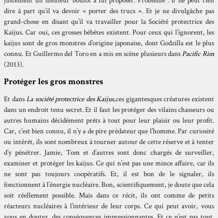
justement un meilleur boulot à lui proposer. Problème : il ne peut rien
dire à part qu’il va devoir « porter des trucs ». Et je ne divulgâche pas
grand-chose en disant qu’il va travailler pour la Société protectrice des
Kaijus. Car oui, ces grosses bêbêtes existent. Pour ceux qui l’ignorent, les
kaijus sont de gros monstres d’origine japonaise, dont Godzilla est le plus
connu. Et Guillermo del Toro en a mis en scène plusieurs dans
Pacific Rim
(2013).
Protéger les gros monstres
Et dans
La société protectrice des Kaijus
,ces gigantesques créatures existent
dans un endroit tenu secret. Et il faut les protéger des vilains chasseurs ou
autres humains décidément prêts à tout pour leur plaisir ou leur profit.
Car, c’est bien connu, il n’y a de pire prédateur que l’homme. Par curiosité
ou intérêt, ils sont nombreux à tourner autour de cette réserve et à tenter
d’y pénétrer. Jamie, Tom et d’autres sont donc chargés de surveiller,
examiner et protéger les kaijus. Ce qui n’est pas une mince affaire, car ils
ne sont pas toujours coopératifs. Et, il est bon de le signaler, ils
fonctionnent à l’énergie nucléaire. Bon, scientifiquement, je doute que cela
soit réellement possible. Mais dans ce récit, ils ont comme de petits
réacteurs nucléaires à l’intérieur de leur corps. Ce qui peut avoir, vous
vous en doutez, des conséquences impressionnantes. Et ce n’est pas tout.