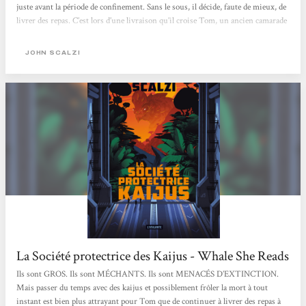
juste avant la période de confinement. Sans le sous, il décide, faute de mieux, de
livrer des repas. C’est lors d’une livraison qu’il croise Tom, un ancien camarade
de classe, qui va lui proposer un poste à la SPK. N’ayant plus trop le choix,
Jamie accepte sans même savoir de quoi il s’agit exactement sauf qu’il s’agit de
JOHN SCALZI
porter des trucs et que c’est...
La Société protectrice des Kaijus - Whale She Reads
Ils sont GROS. Ils sont MÉCHANTS. Ils sont MENACÉS D’EXTINCTION.
Mais passer du temps avec des kaijus et possiblement frôler la mort à tout
instant est bien plus attrayant pour Tom que de continuer à livrer des repas à