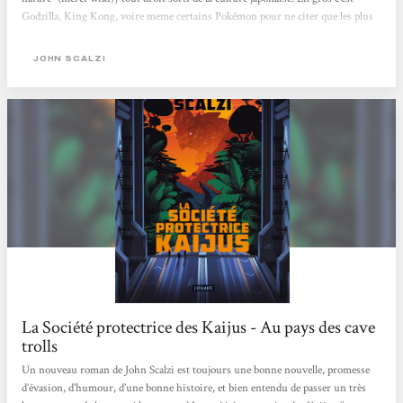
Godzilla, King Kong, voire meme certains Pokémon pour ne citer que les plus
connus, donc rien à voir avec un T-Rex, c’est beaucoup, beaucoup, beaucoup
plus gros !Nous suivons ici Jamie, qui va se voir offrir un poste au sein d’une
JOHN SCALZI
société protectrice...
La Société protectrice des Kaijus - Au pays des cave
trolls
Un nouveau roman de John Scalzi est toujours une bonne nouvelle, promesse
d’évasion, d’humour, d’une bonne histoire, et bien entendu de passer un très