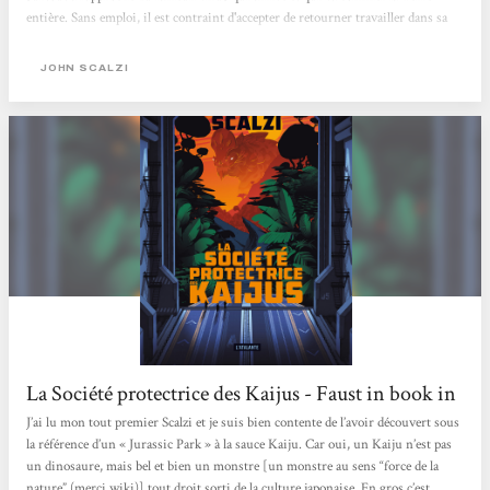
entière. Sans emploi, il est contraint d'accepter de retourner travailler dans sa
boîte mais en tant que livreur. C'est comme ça qu'il retrouve un ex-camarade de
fac, Tom. Au bout de plusieurs livraisons, Tom lui propose de venir travailler
JOHN SCALZI
dans sa boîte, la SPK. Jamie accepte, malgré (ou peut-être à cause de) tous les
secrets qui entourent cette fameuse société dont...
La Société protectrice des Kaijus - Faust in book in
J’ai lu mon tout premier Scalzi et je suis bien contente de l’avoir découvert sous
la référence d’un « Jurassic Park » à la sauce Kaiju. Car oui, un Kaiju n’est pas
un dinosaure, mais bel et bien un monstre [un monstre au sens “force de la
nature” (merci wiki)] tout droit sorti de la culture japonaise. En gros c’est