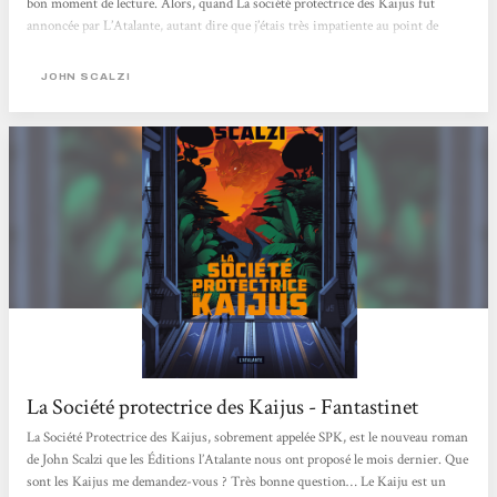
bon moment de lecture. Alors, quand La société protectrice des Kaijus fut
annoncée par L’Atalante, autant dire que j’étais très impatiente au point de
commencer le roman à peine reçu. Le roman est-il synonyme des promesses
évoquées: oui dans l’ensemble.[...] Kaijū est un mot japonais désignant des
JOHN SCALZI
monstres géants du type Godzilla, un animal type préhistorique. Le mot inclut
la notion de force de la nature, devant...
La Société protectrice des Kaijus - Fantastinet
La Société Protectrice des Kaijus, sobrement appelée SPK, est le nouveau roman
de John Scalzi que les Éditions l’Atalante nous ont proposé le mois dernier. Que
sont les Kaijus me demandez-vous ? Très bonne question… Le Kaiju est un