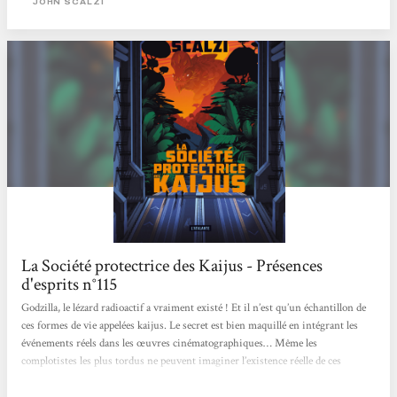
JOHN SCALZI
La Société protectrice des Kaijus - Présences
d'esprits n°115
Godzilla, le lézard radioactif a vraiment existé ! Et il n’est qu’un échantillon de
ces formes de vie appelées kaijus. Le secret est bien maquillé en intégrant les
événements réels dans les œuvres cinématographiques… Même les
complotistes les plus tordus ne peuvent imaginer l’existence réelle de ces
monstres. Comme en est rapidement convaincu le narrateur, pour s’en
protéger, il est nécessaire de les gérer et même de les soigner. C’est la raison