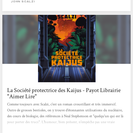
JOHN SCALZI
d’être du titre : la SPK, dans laquelle un amateur éclairé de science-fiction,...
La Société protectrice des Kaijus - Payot Librairie
"Aimer Lire"
Comme toujours avec Scalzi, c'est un roman croustillant et très immersif.
Outre de grosses bestioles, on y trouve d'étonnantes utilisations du nucléaire,
des cours de biologie, des références à Neal Stephenson et "quelqu'un qui est là
pour porter des trucs". L'humour, bien présent, n'empêche pas une vraie
intelligence dans les réflexions et on sent que l'auteur a pris autant de plaisir à