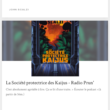
Alerte OVNI dans mon petit monde littéraire. En effet, peu habituée au genre
« science-fiction », à tort certainement, c’est avec curiosité...
JOHN SCALZI
La Société protectrice des Kaijus - Radio Prun'
C'est absolument agréable à lire. Ça se lit d'une traite. > Écouter le podcast <(à
partir de 56m.)