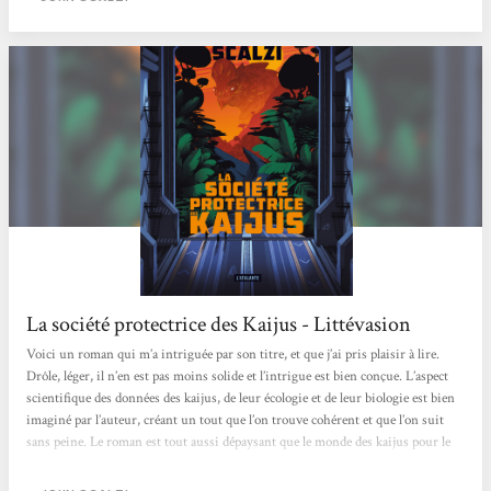
contre les intérêts d’humains peu scrupuleux car, en réalité,...
La société protectrice des Kaijus - Littévasion
Voici un roman qui m’a intriguée par son titre, et que j’ai pris plaisir à lire.
Drôle, léger, il n’en est pas moins solide et l’intrigue est bien conçue. L’aspect
scientifique des données des kaijus, de leur écologie et de leur biologie est bien
imaginé par l’auteur, créant un tout que l’on trouve cohérent et que l’on suit
sans peine. Le roman est tout aussi dépaysant que le monde des kaijus pour le
héros, tandis que les références à la pop culture sont nombreuses, des films de
monstres à la littérature SF, en passant par le jeu...