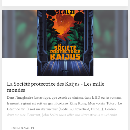
La Société protectrice des Kaijus - Les mille
mondes
Dans l’imaginaire fantastique, que ce soit au cinéma, dans la BD ou les romans,
le monstre géant est soit un gentil colosse (King Kong, Mon voisin Totoro, Le
Géant de fer…) soit un destructeur (Godzilla, Cloverfield, Dune…). L’entre-
deux est rare. Pourtant, John Scalzi nous offre une alternative, à mi-chemin
entre la Sea Shepherd et Jurassic Park. Un monde où les monstres géants, les
kaijus, comme les appellent les Japonais, seront à la fois protégés et étudiés. Ici,
JOHN SCALZI