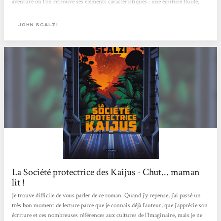
aventure où l'on retrouve ses éléments caractéristiques : une écriture fluide,
une vision contemporaine de la science-fiction et un humour qui ne peut
laisser indifférent !
JOHN SCALZI
La Société protectrice des Kaijus - Chut... maman
lit !
Je trouve difficile de vous parler de ce roman. Quand j’y repense, j’ai passé un
très bon moment de lecture parce que je connais déjà l’auteur, que j’apprécie son
écriture et ces nombreuses références aux cultures de l’Imaginaire, mais je ne