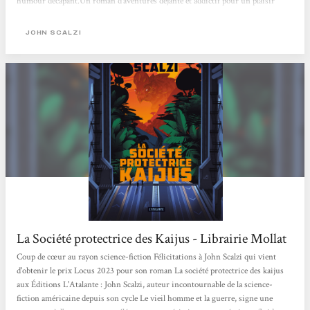
humour décapant.Un roman d’aventures déjanté et addictif pour un plaisir
coupable.
JOHN SCALZI
La Société protectrice des Kaijus - Librairie Mollat
Coup de cœur au rayon science-fiction Félicitations à John Scalzi qui vient
d'obtenir le prix Locus 2023 pour son roman La société protectrice des kaijus
aux Éditions L'Atalante : John Scalzi, auteur incontournable de la science-
fiction américaine depuis son cycle Le vieil homme et la guerre, signe une