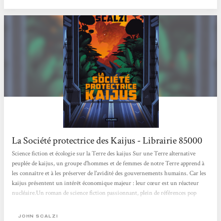
en...
La Société protectrice des Kaijus - Librairie 85000
Science fiction et écologie sur la Terre des kaijus Sur une Terre alternative
peuplée de kaijus, un groupe d'hommes et de femmes de notre Terre apprend à
les connaître et à les préserver de l'avidité des gouvernements humains. Car les
kaijus présentent un intérêt économique majeur : leur cœur est un réacteur
nucléaire.Un roman de science fiction passionnant, plein de références pop
culture et de dialogues qui claquent, qui réussit à rendre l'existence des kaijus
scientifiquement crédible et démentielle à la fois. Mathieu
JOHN SCALZI