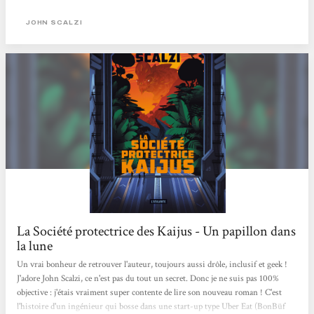
professionnel, il occupe un peu le rôle d’un écrivain public, ayant publié un peu
dans tous les domaines, de la critique de films à la rédaction...
JOHN SCALZI
La Société protectrice des Kaijus - Un papillon dans
la lune
Un vrai bonheur de retrouver l'auteur, toujours aussi drôle, inclusif et geek !
J'adore John Scalzi, ce n'est pas du tout un secret. Donc je ne suis pas 100%
objective : j'étais vraiment super contente de lire son nouveau roman ! C'est
l'histoire d'un ingénieur qui bosse dans une start-up type Uber Eat (BonBüf