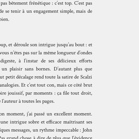
as bêtement frénétique : c’est top. C’est pas
t de se tenir à un engagement simple, mais de
bien.
oup, et déroule son intrigue jusqu’au bout : et
i vous n’êtes pas sur la même longueur d’ondes
digeste, à l’instar de ses délicieux efforts
st un plaisir sans bornes. D’autant plus que
ut petit décalage rend toute la satire de Scalzi
analogies. Et c’est tout con, mais ce côté brut
re jouissif, par moments : ça file tout droit,
 l’auteur à toutes les pages.
bon moment, j’ai passé un excellent moment.
une intrigue sobre et efficace maîtrisant ses
uelques messages, un rythme impeccable : John
r. Pas grand chose à dire de plus que l’évidence