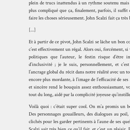
plein de trucs inattendus à un rythme soutenu mais p
plus compliqué que ça, finalement, parfois, il suffi
faire les choses sérieusement. John Scalzi fait ça très 
[...]
Et à partir de ce pivot, John Scalzi se lâche un bon c
c’est effectivement un régal. Alors oui, forcément, s
politiques que l’auteur, le festin risque d’être in
d’inclusivité ; je le suis, personnellement, et c’e
l’ancrage global du récit dans notre réalité avec un to
encore plus mordante, à l’image de l’efficacité de ses 
et sincère rend le bouquin assez enthousiasmant, voi
tout du long, aidé par la complicité joyeuse qu’instille
Voilà quoi : c’était super cool. On m’a promis un 
Des personnages gouailleurs, des dialogues au poil, 
clichés pour les garder pertinents à l’aune de ses q
Scalzi sait très bien ce qu’il fait, et c’est un plaisi