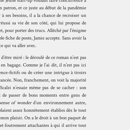
ne jeune start-up voulant faire concurrence à
on patron, et ce juste au début de la pandémie
à ses besoins, il a la chance de recroiser un
éussi sa vie de son côté, qui lui propose de
et, pour porter des trucs. Alléché par l’énigme
e fiche de poste, Jamie accepte. Sans avoir la
e qui va aller avec.
 d’être miré : le déroulé de ce roman n’est pas
 bagage. Comme je l’ai dit, il n’est pas ici
ence-fictifs ou de créer une intrigue à tiroirs
 avancée. Non, franchement, on voit la majorité
 Scalzi n’essaie même pas de se cacher : son
ment de passer de bons moments entre gens de
sense of wonder
d’un environnement autre,
laient assez honnêtement établies dès le tout
 mon plaisir. On a le droit à un bon paquet de
et foutrement attachantes à qui il arrive tout