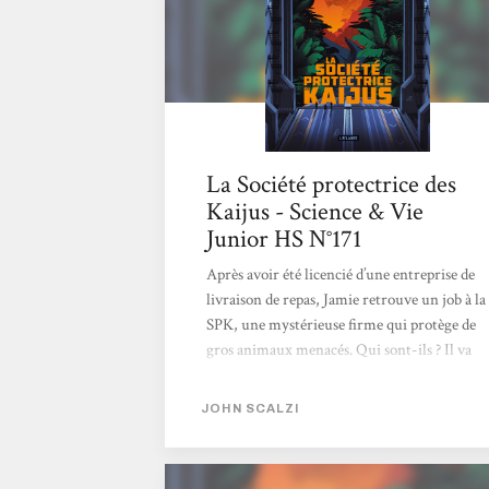
en...
La Société protectrice des
Kaijus - Science & Vie
Junior HS N°171
Après avoir été licencié d’une entreprise de
livraison de repas, Jamie retrouve un job à la
SPK, une mystérieuse firme qui protège de
gros animaux menacés. Qui sont-ils ? Il va
l’apprendre en débarquant au Groenland, en
même temps que trois autres nouveaux
JOHN SCALZI
embauchés : Aparna, Niamh et Kahurangi,
respectivement biologiste, physicien et
chimiste. Leur rôle sera d’étudier