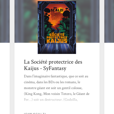
culture sont nombreuses, des films de
monstres à la littérature SF, en passant par le
jeu...
La Société protectrice des
Kaijus - SyFantasy
Dans l’imaginaire fantastique, que ce soit au
cinéma, dans les BDs ou les romans, le
monstre géant est soit un gentil colosse,
(King Kong, Mon voisin Totoro, le Géant de
Fer…) soit un destructeur. (Godzilla,
Cloverfield, Dune…) L'entre-deux est rare.
Pourtant John Scalzi nous offre une
JOHN SCALZI