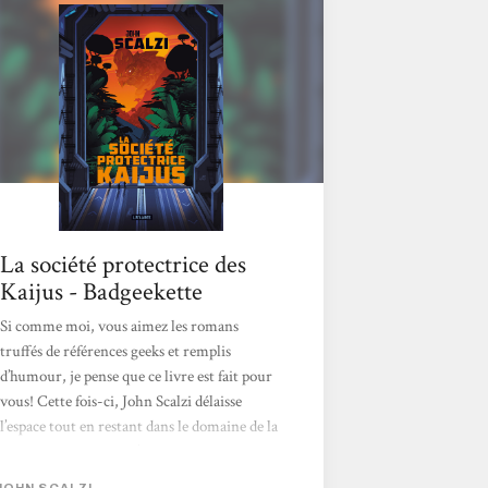
il est nécessaire de les gérer et même de les
soigner. C’est la raison d’être du titre : la
SPK, dans laquelle un amateur éclairé de
science-fiction,...
La société protectrice des
Kaijus - Badgeekette
Si comme moi, vous aimez les romans
truffés de références geeks et remplis
d’humour, je pense que ce livre est fait pour
vous! Cette fois-ci, John Scalzi délaisse
l’espace tout en restant dans le domaine de la
Science-Fiction. Pas d’aliens ici, mais des
Kaijus qui vivent dans une dimension
JOHN SCALZI