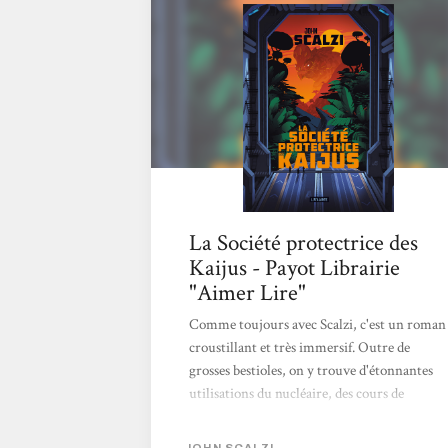
l’écosystème d’une Terre parallèle, où
vivent… des kaijus. Et de les protéger contre
les intérêts d’humains peu scrupuleux car, en
réalité,...
La Société protectrice des
Kaijus - Payot Librairie
"Aimer Lire"
Comme toujours avec Scalzi, c'est un roman
croustillant et très immersif. Outre de
grosses bestioles, on y trouve d'étonnantes
utilisations du nucléaire, des cours de
biologie, des références à Neal Stephenson et
"quelqu'un qui est là pour porter des trucs".
JOHN SCALZI