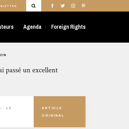
SLETTER
rateurs
Agenda
Foreign Rights
SON
 passé un excellent
 - LE
ARTICLE
ORIGINAL