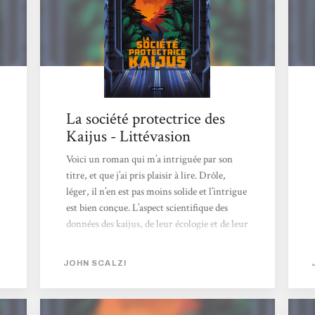
La société protectrice des
Kaijus - Littévasion
Voici un roman qui m’a intriguée par son
titre, et que j’ai pris plaisir à lire. Drôle,
léger, il n’en est pas moins solide et l’intrigue
est bien conçue. L’aspect scientifique des
données des kaijus, de leur écologie et de leur
biologie est bien imaginé par l’auteur, créant
un tout que l’on trouve cohérent et que l’on
JOHN SCALZI
suit sans peine. Le roman est tout aussi
dépaysant que le monde des kaijus pour le
héros, tandis que les références à la pop