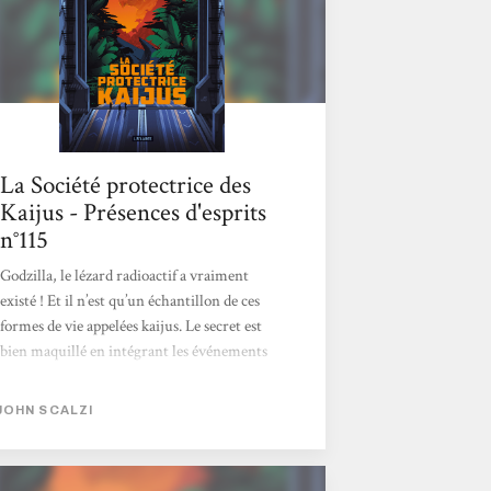
bêbêtes ou de destruction de New York par...
La Société protectrice des
Kaijus - Présences d'esprits
n°115
Godzilla, le lézard radioactif a vraiment
existé ! Et il n’est qu’un échantillon de ces
formes de vie appelées kaijus. Le secret est
bien maquillé en intégrant les événements
réels dans les œuvres cinématographiques…
Même les complotistes les plus tordus ne
JOHN SCALZI
peuvent imaginer l’existence réelle de ces
monstres. Comme en est rapidement
convaincu le narrateur, pour s’en protéger,