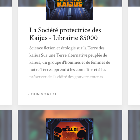
La Société protectrice des
Kaijus - Librairie 85000
Science fiction et écologie sur la Terre des
kaijus Sur une Terre alternative peuplée de
kaijus, un groupe d'hommes et de femmes de
notre Terre apprend à les connaître et à les
préserver de l'avidité des gouvernements
humains. Car les kaijus présentent un
intérêt économique majeur : leur cœur est
JOHN SCALZI
un réacteur nucléaire.Un roman de science
fiction passionnant, plein de références pop
culture et de dialogues qui claquent, qui
réussit à rendre l'existence des kaijus
scientifiquement crédible et démentielle à la
fois. Mathieu