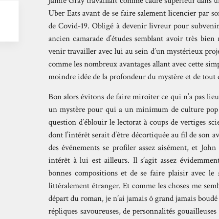
Jamie Gray travaillait comme cadre supérieur dans u
Uber Eats avant de se faire salement licencier par s
de Covid-19. Obligé à devenir livreur pour subvenir 
ancien camarade d’études semblant avoir très bien r
venir travailler avec lui au sein d’un mystérieux proj
comme les nombreux avantages allant avec cette simpl
moindre idée de la profondeur du mystère et de tout c
Bon alors évitons de faire miroiter ce qui n’a pas lieu
un mystère pour qui a un minimum de culture pop en
question d’éblouir le lectorat à coups de vertiges sci
dont l’intérêt serait d’être décortiquée au fil de son
des événements se profiler assez aisément, et John
intérêt à lui est ailleurs. Il s’agit assez évidem
bonnes compositions et de se faire plaisir avec le
littéralement étranger. Et comme les choses me semb
départ du roman, je n’ai jamais ô grand jamais boudé
répliques savoureuses, de personnalités gouailleuses 