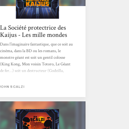
La Société protectrice des
Kaijus - Les mille mondes
Dans l’imaginaire fantastique, que ce soit au
cinéma, dans la BD ou les romans, le
monstre géant est soit un gentil colosse
(King Kong, Mon voisin Totoro, Le Géant
de fer…) soit un destructeur (Godzilla,
Cloverfield, Dune…). L’entre-deux est rare.
Pourtant, John Scalzi nous offre une
JOHN SCALZI
alternative, à mi-chemin entre la Sea
Shepherd et Jurassic Park. Un monde où les
monstres géants, les kaijus, comme les
appellent les Japonais, seront à la fois
protégés et étudiés. Ici, point de lutte contre
des braconniers avides de dépecer les grosses