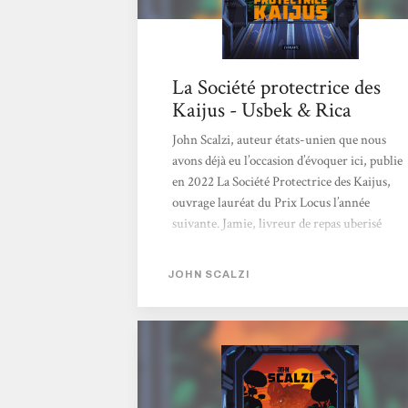
La Société protectrice des
Kaijus - Usbek & Rica
John Scalzi, auteur états-unien que nous
avons déjà eu l’occasion d’évoquer ici, publie
en 2022 La Société Protectrice des Kaijus,
ouvrage lauréat du Prix Locus l’année
suivante. Jamie, livreur de repas uberisé
contre son gré, se voit offrir l’opportunité de
travailler pour une ONG scientifique de
JOHN SCALZI
protection des animaux sauvages… sans
savoir que ces derniers sont en réalité des
Kaijus, monstres titanesques peuplant un
jungle hostile, quelque part sur une Terre
parallèle issue du vaste multivers.
L’intention première de l’auteur, affirmée