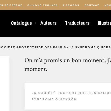
ES DE PRESSE
OÙ NOUS TROUVER
À PROPOS
CONTACT
NEW
Catalogue
Auteurs
Traducteurs
Illust
SOCIÉTÉ PROTECTRICE DES KAIJUS - LE SYNDROME QUICK
On m’a promis un bon moment, j’ai
moment.
LA SOCIÉTÉ PROTECTRICE DES KAIJUS
SYNDROME QUICKSON