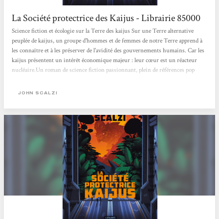
La Société protectrice des Kaijus - Librairie 85000
Science fiction et écologie sur la Terre des kaijus Sur une Terre alternative
peuplée de kaijus, un groupe d'hommes et de femmes de notre Terre apprend à
les connaître et à les préserver de l'avidité des gouvernements humains. Car les
kaijus présentent un intérêt économique majeur : leur cœur est un réacteur
nucléaire.Un roman de science fiction passionnant, plein de références pop
culture et de dialogues qui claquent, qui réussit à rendre l'existence des kaijus
scientifiquement crédible et démentielle à la fois. Mathieu
JOHN SCALZI