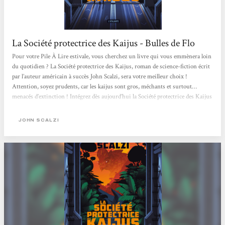
La Société protectrice des Kaijus - Bulles de Flo
Pour votre Pile À Lire estivale, vous cherchez un livre qui vous emmènera loin
du quotidien ? La Société protectrice des Kaijus, roman de science-fiction écrit
par l’auteur américain à succès John Scalzi, sera votre meilleur choix !
Attention, soyez prudents, car les kaijus sont gros, méchants et surtout…
menacés d’extinction ! Intégrez dès aujourd’hui la Société protectrice des Kaijus
Alerte OVNI dans mon petit monde littéraire. En effet, peu habituée au genre
« science-fiction », à tort certainement, c’est avec curiosité...
JOHN SCALZI