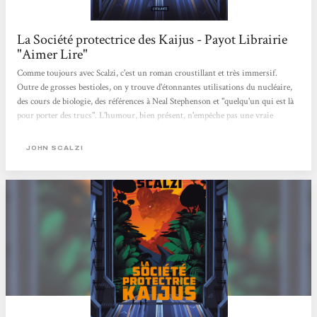
La Société protectrice des Kaijus - Payot Librairie
"Aimer Lire"
Comme toujours avec Scalzi, c'est un roman croustillant et très immersif.
Outre de grosses bestioles, on y trouve d'étonnantes utilisations du nucléaire,
des cours de biologie, des références à Neal Stephenson et "quelqu'un qui est là
pour porter des trucs". L'humour, bien présent, n'empêche pas une vraie
intelligence dans les réflexions et on sent que l'auteur a pris autant de plaisir à
écrire ce livre que nous à le lire. Anne Sophie Schreyer - Payot Genève Rive
JOHN SCALZI
Gauche