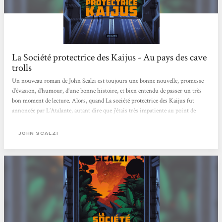
La Société protectrice des Kaijus - Au pays des cave
trolls
Un nouveau roman de John Scalzi est toujours une bonne nouvelle, promesse
d’évasion, d’humour, d’une bonne histoire, et bien entendu de passer un très
bon moment de lecture. Alors, quand La société protectrice des Kaijus fut
annoncée par L’Atalante, autant dire que j’étais très impatiente au point de
commencer le roman à peine reçu. Le roman est-il synonyme des promesses
évoquées: oui dans l’ensemble.[...] Kaijū est un mot japonais désignant des
JOHN SCALZI
monstres géants du type Godzilla, un animal type préhistorique. Le mot inclut
la notion de force de la nature, devant...