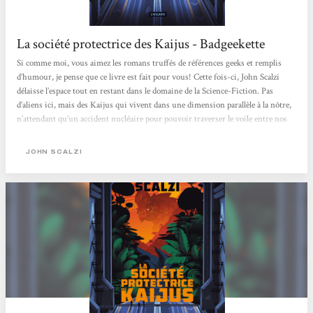
La société protectrice des Kaijus - Badgeekette
Si comme moi, vous aimez les romans truffés de références geeks et remplis
d’humour, je pense que ce livre est fait pour vous! Cette fois-ci, John Scalzi
délaisse l’espace tout en restant dans le domaine de la Science-Fiction. Pas
d’aliens ici, mais des Kaijus qui vivent dans une dimension parallèle à la nôtre,
n’attendant qu’un accident nucléaire pour pouvoir traverser le voile entre nos
deux mondes. Mais qu’est-ce qu’un Kaiju me direz-vous ? Et bien il peut avoir
différentes formes mais leur représentant le plus connu est bien entendu
JOHN SCALZI
Gozilla. Donc des monstres énormes...