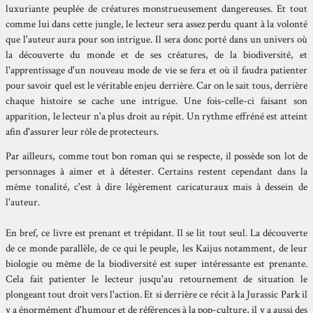
luxuriante peuplée de créatures monstrueusement dangereuses. Et tout
comme lui dans cette jungle, le lecteur sera assez perdu quant à la volonté
que l'auteur aura pour son intrigue. Il sera donc porté dans un univers où
la découverte du monde et de ses créatures, de la biodiversité, et
l'apprentissage d'un nouveau mode de vie se fera et où il faudra patienter
pour savoir quel est le véritable enjeu derrière. Car on le sait tous, derrière
chaque histoire se cache une intrigue. Une fois-celle-ci faisant son
apparition, le lecteur n'a plus droit au répit. Un rythme effréné est atteint
afin d'assurer leur rôle de protecteurs.
Par ailleurs, comme tout bon roman qui se respecte, il possède son lot de
personnages à aimer et à détester. Certains restent cependant dans la
même tonalité, c'est à dire légèrement caricaturaux mais à dessein de
l'auteur.
En bref, ce livre est prenant et trépidant. Il se lit tout seul. La découverte
de ce monde parallèle, de ce qui le peuple, les Kaijus notamment, de leur
biologie ou même de la biodiversité est super intéressante est prenante.
Cela fait patienter le lecteur jusqu'au retournement de situation le
plongeant tout droit vers l'action. Et si derrière ce récit à la Jurassic Park il
y a énormément d'humour et de références à la pop-culture, il y a aussi des