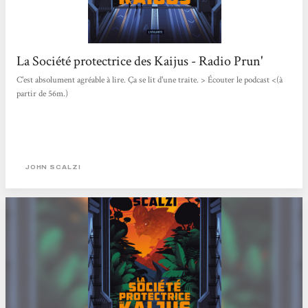
La Société protectrice des Kaijus - Radio Prun'
C'est absolument agréable à lire. Ça se lit d'une traite. > Écouter le podcast <(à
partir de 56m.)
JOHN SCALZI