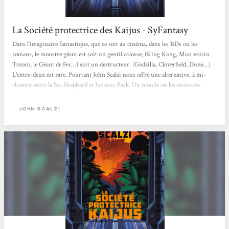
La Société protectrice des Kaijus - SyFantasy
Dans l’imaginaire fantastique, que ce soit au cinéma, dans les BDs ou les
romans, le monstre géant est soit un gentil colosse, (King Kong, Mon voisin
Totoro, le Géant de Fer…) soit un destructeur. (Godzilla, Cloverfield, Dune…)
L'entre-deux est rare. Pourtant John Scalzi nous offre une alternative, à mi-
chemin entre la Sea Shepherd et Jurassic Park. Un monde où les monstres
géants, les Kaijus comme les appellent les Japonais, seront à la fois protégés et
étudiés. Ici, point de lutte contre des braconniers avides de dépecer les grosses
JOHN SCALZI
bêbêtes, ou de destruction de New York par des...