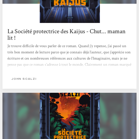
La Société protectrice des Kaijus - Chut... maman
lit !
Je trouve difficile de vous parler de ce roman. Quand j’y repense, j’ai passé un
très bon moment de lecture parce que je connais déjà l’auteur, que j’apprécie son
écriture et ces nombreuses références aux cultures de l’Imaginaire, mais je ne
pense pas que ce roman s’adresse à tout le monde. Clairement un roman marqué
par son époque : celle du COVID et du confinement, des repas commandés en
ligne, des masques et de la distanciation sociale mais aussi un roman qui ne se
JOHN SCALZI
prend pas (trop) au sérieux et invite à l’évasion (façon Scalzi avec des Kaijus)....