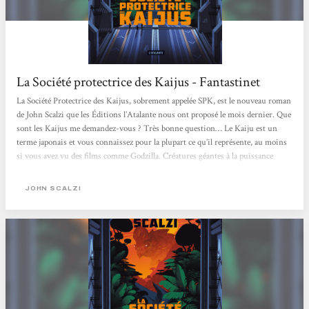
La Société protectrice des Kaijus - Fantastinet
La Société Protectrice des Kaijus, sobrement appelée SPK, est le nouveau roman
de John Scalzi que les Éditions l’Atalante nous ont proposé le mois dernier. Que
sont les Kaijus me demandez-vous ? Très bonne question… Le Kaiju est un
terme japonais et vous connaissez pour la plupart ce qu’il représente, au moins
si vous avez vu des films comme Godzilla. Créatures géantes à la puissance
démesurée, les Kaijus ont jalonné notre pop culture de façon marquée,
notamment d’un point de vue cinématographique. Un destin qui s’éloigne de
JOHN SCALZI
Bönbüf… Nous...