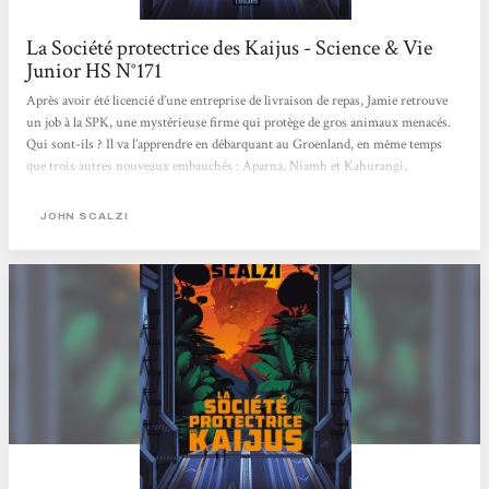
La Société protectrice des Kaijus - Science & Vie
Junior HS N°171
Après avoir été licencié d’une entreprise de livraison de repas, Jamie retrouve
un job à la SPK, une mystérieuse firme qui protège de gros animaux menacés.
Qui sont-ils ? Il va l’apprendre en débarquant au Groenland, en même temps
que trois autres nouveaux embauchés : Aparna, Niamh et Kahurangi,
respectivement biologiste, physicien et chimiste. Leur rôle sera d’étudier
l’écosystème d’une Terre parallèle, où vivent… des kaijus. Et de les protéger
JOHN SCALZI
contre les intérêts d’humains peu scrupuleux car, en réalité,...