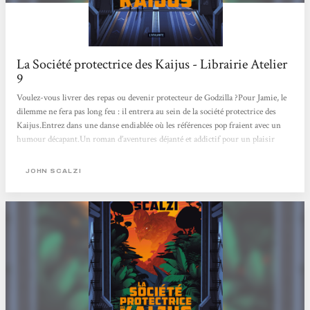
La Société protectrice des Kaijus - Librairie Atelier
9
Voulez-vous livrer des repas ou devenir protecteur de Godzilla ?Pour Jamie, le
dilemme ne fera pas long feu : il entrera au sein de la société protectrice des
Kaijus.Entrez dans une danse endiablée où les références pop fraient avec un
humour décapant.Un roman d’aventures déjanté et addictif pour un plaisir
coupable.
JOHN SCALZI