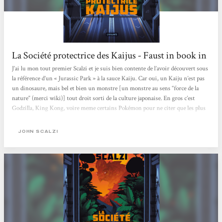
La Société protectrice des Kaijus - Faust in book in
J’ai lu mon tout premier Scalzi et je suis bien contente de l’avoir découvert sous
la référence d’un « Jurassic Park » à la sauce Kaiju. Car oui, un Kaiju n’est pas
un dinosaure, mais bel et bien un monstre [un monstre au sens “force de la
nature” (merci wiki)] tout droit sorti de la culture japonaise. En gros c’est
Godzilla, King Kong, voire meme certains Pokémon pour ne citer que les plus
connus, donc rien à voir avec un T-Rex, c’est beaucoup, beaucoup, beaucoup
plus gros !Nous suivons ici Jamie, qui va se voir offrir un poste au sein d’une
JOHN SCALZI
société protectrice...