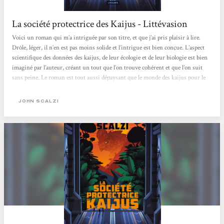
La société protectrice des Kaijus - Littévasion
Voici un roman qui m’a intriguée par son titre, et que j’ai pris plaisir à lire.
Drôle, léger, il n’en est pas moins solide et l’intrigue est bien conçue. L’aspect
scientifique des données des kaijus, de leur écologie et de leur biologie est bien
imaginé par l’auteur, créant un tout que l’on trouve cohérent et que l’on suit
sans peine. Le roman est tout aussi dépaysant que le monde des kaijus pour le
héros, tandis que les références à la pop culture sont nombreuses, des films de
monstres à la littérature SF, en passant par le jeu...
JOHN SCALZI