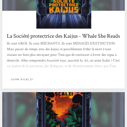
La Société protectrice des Kaijus - Whale She Reads
Ils sont GROS. Ils sont MÉCHANTS. Ils sont MENACÉS D’EXTINCTION.
Mais passer du temps avec des kaijus et possiblement frôler la mort à tout
instant est bien plus attrayant pour Tom que de continuer à livrer des repas à
domicile. Allez comprendre.Aussitôt reçu, aussitôt lu. Ici, on aime Scalzi ! C’est
un maître de la narration, des dialogues, et du divertissement.Alors que Tom
pensait avoir une promotion au sein de Bonbüf, entreprise de livraison de
repas à domicile, il se voit licencié sans ménagement, et doit devenir livreur
JOHN SCALZI
pour l’entreprise qui vient de lui chi*r à la gueule...