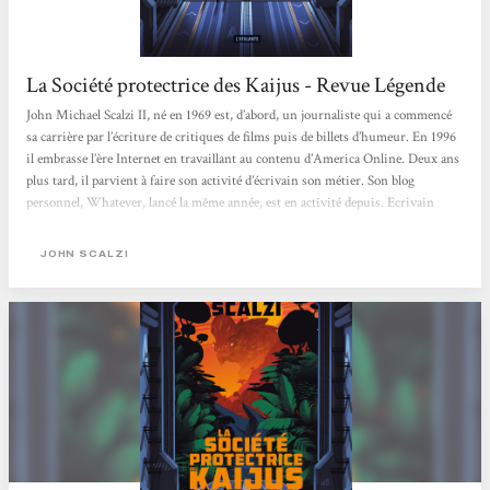
La Société protectrice des Kaijus - Revue Légende
John Michael Scalzi II, né en 1969 est, d’abord, un journaliste qui a commencé
sa carrière par l’écriture de critiques de films puis de billets d’humeur. En 1996
il embrasse l’ère Internet en travaillant au contenu d’America Online. Deux ans
plus tard, il parvient à faire son activité d’écrivain son métier. Son blog
personnel, Whatever, lancé la même année, est en activité depuis. Ecrivain
professionnel, il occupe un peu le rôle d’un écrivain public, ayant publié un peu
dans tous les domaines, de la critique de films à la rédaction...
JOHN SCALZI