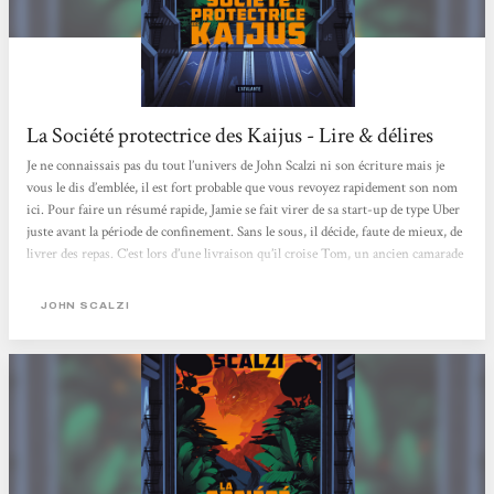
La Société protectrice des Kaijus - Lire & délires
Je ne connaissais pas du tout l’univers de John Scalzi ni son écriture mais je
vous le dis d’emblée, il est fort probable que vous revoyez rapidement son nom
ici. Pour faire un résumé rapide, Jamie se fait virer de sa start-up de type Uber
juste avant la période de confinement. Sans le sous, il décide, faute de mieux, de
livrer des repas. C’est lors d’une livraison qu’il croise Tom, un ancien camarade
de classe, qui va lui proposer un poste à la SPK. N’ayant plus trop le choix,
Jamie accepte sans même savoir de quoi il s’agit exactement sauf qu’il s’agit de
JOHN SCALZI
porter des trucs et que c’est...