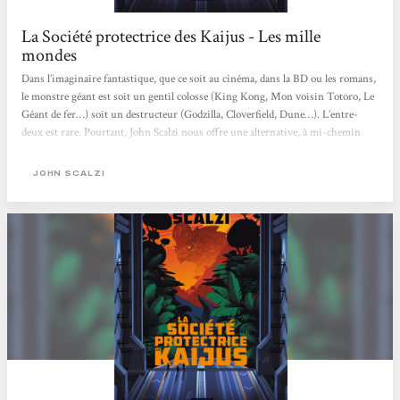
La Société protectrice des Kaijus - Les mille
mondes
Dans l’imaginaire fantastique, que ce soit au cinéma, dans la BD ou les romans,
le monstre géant est soit un gentil colosse (King Kong, Mon voisin Totoro, Le
Géant de fer…) soit un destructeur (Godzilla, Cloverfield, Dune…). L’entre-
deux est rare. Pourtant, John Scalzi nous offre une alternative, à mi-chemin
entre la Sea Shepherd et Jurassic Park. Un monde où les monstres géants, les
kaijus, comme les appellent les Japonais, seront à la fois protégés et étudiés. Ici,
JOHN SCALZI
point de lutte contre des braconniers avides de dépecer les grosses bêbêtes ou de
destruction de New York par...