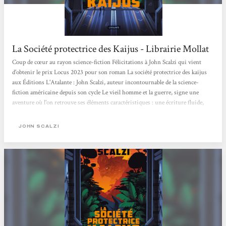
La Société protectrice des Kaijus - Librairie Mollat
Coup de cœur au rayon science-fiction Félicitations à John Scalzi qui vient
d'obtenir le prix Locus 2023 pour son roman La société protectrice des kaijus
aux Éditions L'Atalante : John Scalzi, auteur incontournable de la science-
fiction américaine depuis son cycle Le vieil homme et la guerre, signe une
aventure où l'on retrouve ses éléments caractéristiques : une écriture fluide,
une vision contemporaine de la science-fiction et un humour qui ne peut
laisser indifférent !
JOHN SCALZI