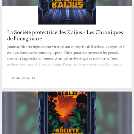
La Société protectrice des Kaijus - Les Chroniques
de l'imaginaire
Jamie se fait très injustement virer de son entreprise de livraison de repas où il
était un jeune cadre dynamique plein d'idées pour concurrencer les grands,
surtout à l'approche du fameux virus qui arrive et qui va confiner la Terre
entière. Sans emploi, il est contraint d'accepter de retourner travailler dans sa
boîte mais en tant que livreur. C'est comme ça qu'il retrouve un ex-camarade de
fac, Tom. Au bout de plusieurs livraisons, Tom lui propose de venir travailler
JOHN SCALZI
dans sa boîte, la SPK. Jamie accepte, malgré (ou peut-être à cause de) tous les
secrets qui entourent cette fameuse société dont...