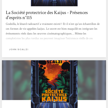
La Société protectrice des Kaijus - Présences
d'esprits n°115
Godzilla, le lézard radioactif a vraiment existé ! Et il n’est qu’un échantillon de
ces formes de vie appelées kaijus. Le secret est bien maquillé en intégrant les
événements réels dans les œuvres cinématographiques… Même les
complotistes les plus tordus ne peuvent imaginer l’existence réelle de ces
monstres. Comme en est rapidement convaincu le narrateur, pour s’en
protéger, il est nécessaire de les gérer et même de les soigner. C’est la raison
JOHN SCALZI
d’être du titre : la SPK, dans laquelle un amateur éclairé de science-fiction,...