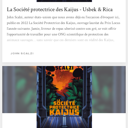
La Société protectrice des Kaijus - Usbek & Rica
John Scalzi, auteur états-unien que nous avons déjà eu l’occasion d’évoquer ici,
publie en 2022 La Société Protectrice des Kaijus, ouvrage lauréat du Prix Locus
l’année suivante. Jamie, livreur de repas uberisé contre son gré, se voit offrir
l’opportunité de travailler pour une ONG scientifique de protection des
animaux sauvages… sans savoir que ces derniers sont en réalité des Kaijus,
monstres titanesques peuplant un jungle hostile, quelque part sur une Terre
parallèle issue du vaste multivers. L’intention première de l’auteur, affirmée
JOHN SCALZI
en...