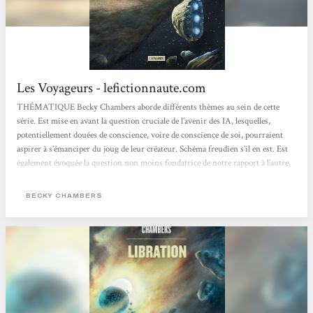
Les Voyageurs - lefictionnaute.com
THÉMATIQUE Becky Chambers aborde différents thèmes au sein de cette
série. Est mise en avant la question cruciale de l’avenir des IA, lesquelles,
potentiellement douées de conscience, voire de conscience de soi, pourraient
aspirer à s’émanciper du joug de leur créateur. Schéma freudien s’il en est. Est
également évoquée la question non moins fondatrice de notre rapport à l’autre,
a fortiori avec l’émergence dans notre champ de perception et de conscience
d’autres espèces intelligentes, les intells. Enfin se pose le délicat problème de...
BECKY CHAMBERS