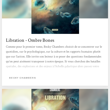
Libration - Ombre Bones
Comme pour le premier tome, Becky Chambers choisit de se concentrer sur le
quotidien, sur le psychologique, sur la culture et les rapports humains plutôt
que sur l’action. Elle invite son lecteur à se poser des questions fondamentales
qu’on peut aisément transposer à notre époque. Si vous cherchez des batailles
spatiales, des explosions et des enjeux à l’échelle galactique alors passez votre
chemin car ce n’est pas chez Becky Chambers que vous trouverez votre
bonheur. Ici, on cause éthique, origine de l’intelligence et de la conscience,
BECKY CHAMBERS
pluralité culturelle… Les problèmes rencontrés...