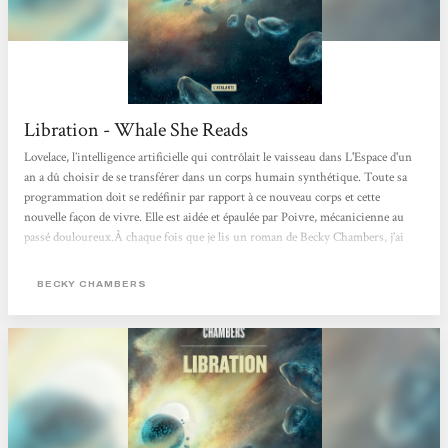
Libration - Whale She Reads
Lovelace, l’intelligence artificielle qui contrôlait le vaisseau dans L'Espace d'un
an a dû choisir de se transférer dans un corps humain synthétique. Toute sa
programmation doit se redéfinir par rapport à ce nouveau corps et cette
nouvelle façon de vivre. Elle est aidée et épaulée par Poivre, mécanicienne au
passé douloureux.À chaque fois que je lis un roman de Becky Chambers, j’ai
l’impression de me sentir pousser des ailes; ça me donne envie d’enchaîner et de
lire plein de choses qui me font envie. Bon évidemment, ça ne se passe jamais
BECKY CHAMBERS
comme ça...