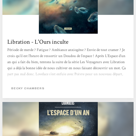
Libration - L'Ours inculte
Période de merde ? Fatigue ? Ambiance anxiogène ? Envie de tout cramer ? Je
crois qu’il est l’heure de ressortir un Doudou de l’espace ! Après L’Espace d’un
an qui a fait du bien, tentons la suite de la série Les Voyageurs avec Libration
qui a déjà la bonne idée de nous cultiver en nous faisant découvrir un mot. Ça
part pas mal donc. Lovelace s’est enfuie avec Poivre pour un nouveau départ,
mais elle est maintenant dans un kit, un corps humanoïde pour IA, ce qui est
complètement illégal. C’est aussi très déstabilisant parce qu’elle est conçue...
BECKY CHAMBERS