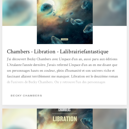
Chambers - Libration - Lalibrairiefantastique
J'ai découvert Becky Chambers avec L'espace d'un an, aussi paru aux éditions
L'Atalante l'année dernière. J'avais refermé L'espace d'un an en me disant que
ses personnages hauts en couleur, plein d'humanité et son univers riche et
fascinant allaient terriblement me manquer. Libration est le deuxième roman
de l'univers de Becky Chambers. On y retrouve l'un des personnages
secondaires intervenant dans le premier opus (Poivre), qui nous dévoile ses
origines et son histoire. L'univers de Becky Chambers, c'est une Union
BECKY CHAMBERS
Galactique (l'U.G) composée de différentes races extraterrestres (les Intells)
dont l'humain...