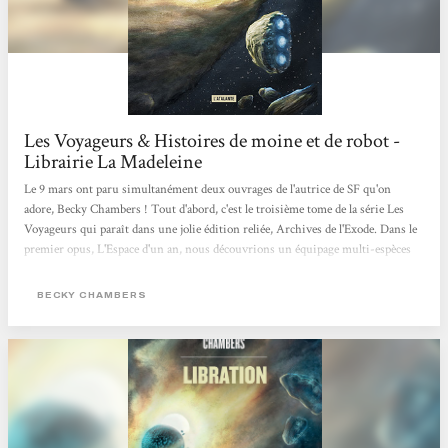
Les Voyageurs & Histoires de moine et de robot -
Librairie La Madeleine
Le 9 mars ont paru simultanément deux ouvrages de l'autrice de SF qu'on
adore, Becky Chambers ! Tout d'abord, c'est le troisième tome de la série Les
Voyageurs qui paraît dans une jolie édition reliée, Archives de l'Exode. Dans le
premier opus, L'Espace d'un an, nous découvrions un équipage multi-espèces
dont le rôle était de creuser des tunnels dans l'espace, afin de raccourcir le
voyage spatial. Quant au second livre, Libration, il s'intéressait à une
BECKY CHAMBERS
intelligence artificielle qui tentait de vivre dans un "kit corporel", de manière
illégale. Avec ce troisième ouvrage, nous découvrons...