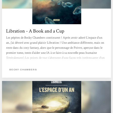
Libration - A Book and a Cup
Les pépites de Becky Chambers continuent ! Après avoir adoré L’espace d’un
an, j’ai dévoré avec grand plaisir Libration ! Une ambiance différente, mais on
reste dans du cosy fantasy, alors que le personnage de Poivre, aperçue dans le
premier tome, tente d’aider une IA à se faire à sa nouvelle peau humaine
(littéralement).Les points de vue s’alternent d’une façon trés intéressante: d’un
côté la jeunesse assez particulière de Poivre, et de l’autre l’acclamation difficile
de Lovelace. À travers le temps, et malgré leurs...
BECKY CHAMBERS