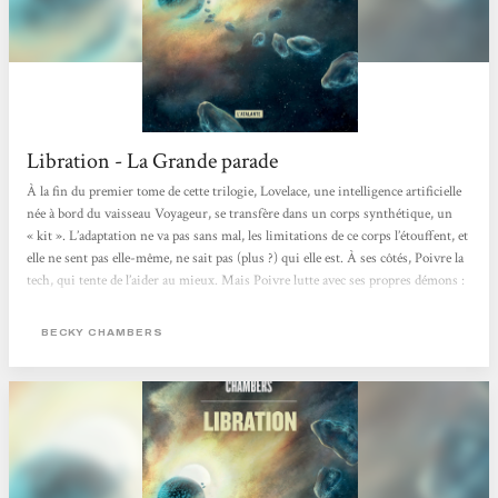
Libration - La Grande parade
À la fin du premier tome de cette trilogie, Lovelace, une intelligence artificielle
née à bord du vaisseau Voyageur, se transfère dans un corps synthétique, un
« kit ». L’adaptation ne va pas sans mal, les limitations de ce corps l’étouffent, et
elle ne sent pas elle-même, ne sait pas (plus ?) qui elle est. À ses côtés, Poivre la
tech, qui tente de l’aider au mieux. Mais Poivre lutte avec ses propres démons :
ancienne enfant esclave, humaine améliorée destinée à trimer toute sa vie dans
une usine sous la surveillance des Mères, des IA...
BECKY CHAMBERS