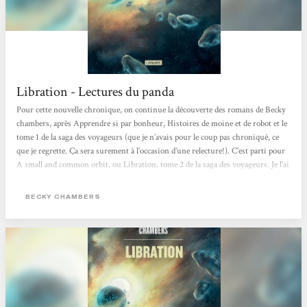
Libration - Lectures du panda
Pour cette nouvelle chronique, on continue la découverte des romans de Becky
chambers, après Apprendre si par bonheur, Histoires de moine et de robot et le
tome 1 de la saga des voyageurs (que je n’avais pour le coup pas chroniqué, ce
que je regrette. Ça sera surement à l’occasion d’une relecture!). C’est parti pour
A small and common orbit, ou Libration, tome 2 de la saga des voyageurs. Je l’ai
également lu en VO, mais il est disponible en VF aux éditions l’Atalante, dans
une édition classique et une très belle édition collector (qui me fait très très très
BECKY CHAMBERS
envie!…...