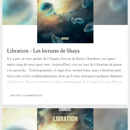
Libration - Les lectures de Shaya
Il y a peu, je vous parlais de L’Espace d’un an de Becky Chambers, un space-
opéra coup de cœur pour moi. Aujourd’hui, c’est au tour de Libration de passer
à la casserole. Techniquement, il s’agit d’un second tome, mais Libration peut
tout à fait se lire indépendamment, bien qu’il vous manquera quelques éléments
de l’univers. Nous retrouvons ici deux personnages de L’espace d’un an, Poivre,
mécano, et Lovelace, l’IA du vaisseau qui a choisi de s’incarner dans un corps
humanoïde, un "kit" selon elle. Pour être honnête, le personnage de Poivre,...
BECKY CHAMBERS