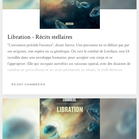
Libration - Récits stellaires
“L’existence précède l’essence”, disait Sartre. Une personne ne se définit pas par
ses origines, son espèce ou sa génétique. On suit le combat de Lovelace, une IA
installée dans une enveloppe humaine, pour accepter son corps et se
l’approprier. Elle qui occupait autrefois un vaisseau spatial, avec des dizaines de
caméras en guise d’yeux et un accès permanent au réseau, la voilà devenue
fragile, limitée, déconnectée. Pendant longtemps, Lovelace refuse de reconnaître
ce corps comme étant le sien : pour elle, il s’agit “du kit”. Un élément...
BECKY CHAMBERS