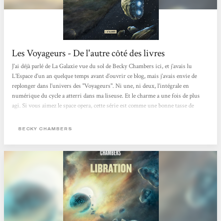
Les Voyageurs - De l'autre côté des livres
J’ai déjà parlé de La Galaxie vue du sol de Becky Chambers ici, et j’avais lu
L’Espace d’un an quelque temps avant d’ouvrir ce blog, mais j’avais envie de
replonger dans l’univers des "Voyageurs". Ni une, ni deux, l’intégrale en
numérique du cycle a atterri dans ma liseuse. Et le charme a une fois de plus
agi. Si vous aimez le space opera, cette série est comme une bonne tasse de
boisson chaude (café/thé/chocolat/tisane suivant vos goûts) prise en rentrant
chez vous après une journée pluvieuse. La base commune est que les Humains
BECKY CHAMBERS
ont quitté la Terre mourante en deux...