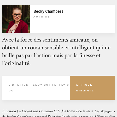
Becky Chambers
AUTRICE
Avec la force des sentiments amicaux, on
obtient un roman sensible et intelligent qui ne
brille pas par l’action mais par la finesse et
l’originalité.
LIBRATION - LADY BUTTERFLY &
ARTICLE
CO
ORIGINAL
Libration
(
A Closed and Common Orbit)
le tome 2 de la série
Les Voyageurs
de Becky Chambers, reprend l’histoire là où s’était terminé
L'Espace d'un