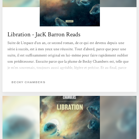
Libration - JacK Barron Reads
Suite de L’espace d’un an, ce second roman, de ce qui est devenu depuis une
série à succès, est à mes yeux une réussite. Tout d’abord, parce que pour une
suite, il est suffisamment original en lui-même pour faire rapidement oublier
son prédécesseur. Ensuite parce que la plume de Becky Chambers est, telle que
je m’en souvenais, toujours aussi agréable, légère et précise. Et au final, parce
que l’histoire qui y est racontée, sans temps morts, est tout simplement bonne,
intéressante et émouvante. Un ouvrage qui confirme donc l’étiquette
BECKY CHAMBERS
“hopepunk”...