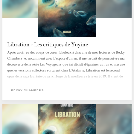
Libration - Les critiques de Yuyine
Après avoir eu des coups de cœur fabuleux à chacune de mes lectures de Becky
Chambers, et notamment avec L’espace d’un an, il me tardait de poursuivre ma
découverte de la série Les Voyageurs que j’ai décidé d’égrainer au fur et mesure
que les versions collectors sortaient chez L’Atalante. Libration est le second
opus de la saga lauréate du prix Hugo de la meilleure série en 2019. Il vient de
sortir, début novembre, en version collector dans la collection La dentelle du
cygne. Et voici ce que j’en ai pensé… Dehors, sous les étoiles, tout allait un peu
BECKY CHAMBERS
mieux. Une...