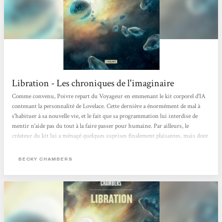
Libration - Les chroniques de l'imaginaire
Comme convenu, Poivre repart du Voyageur en emmenant le kit corporel d'IA
contenant la personnalité de Lovelace. Cette dernière a énormément de mal à
s'habituer à sa nouvelle vie, et le fait que sa programmation lui interdise de
mentir n'aide pas du tout à la faire passer pour humaine. Par ailleurs, le
créateur du kit lui a ménagé quelques suprises finalement plaisantes, mais dont
elle aurait pu se passer, surtout dans les remous d'une vie à s'inventer. Une
partie du roman va permettre au lecteur de suivre celle qui a décidé de s'appeler
BECKY CHAMBERS
Sidra dans son adaptation à une vie à peu près...