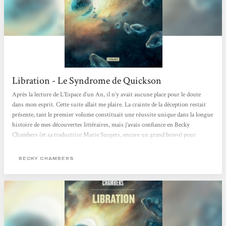
Libration - Le Syndrome de Quickson
Après la lecture de L’Espace d’un An, il n’y avait aucune place pour le doute
dans mon esprit. Cette suite allait me plaire. La crainte de la déception restait
présente, tant le premier volume constituait une réussite unique dans la longue
histoire de mes découvertes littéraires, mais j’avais confiance en Becky
Chambers (et sa traductrice Marie Surgers, encore un grand bravo) pour
conserver les éléments qui avaient su me conquérir. Autant dire que j’ai été
conforté dans mon opinion en seulement quelques pages. Je ne m’attarderai pas
BECKY CHAMBERS
sur l’intrigue en elle-même,...