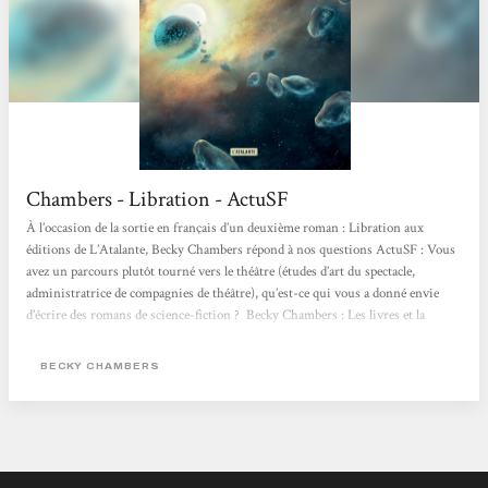
Chambers - Libration - ActuSF
À l’occasion de la sortie en français d’un deuxième roman : Libration aux
éditions de L’Atalante, Becky Chambers répond à nos questions ActuSF : Vous
avez un parcours plutôt tourné vers le théâtre (études d’art du spectacle,
administratrice de compagnies de théâtre), qu’est-ce qui vous a donné envie
d’écrire des romans de science-fiction ? Becky Chambers : Les livres et la
science ont été mes premiers amours. Ma mère m’a envoyé, il y a peu, une
petite autobiographie que j’avais écrite...
BECKY CHAMBERS