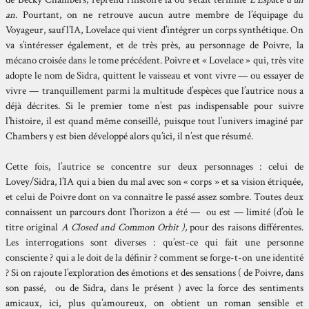
an.
Pourtant, on ne retrouve aucun autre membre de l’équipage du
Voyageur, sauf l’IA, Lovelace qui vient d’intégrer un corps synthétique. On
va s’intéresser également, et de très près, au personnage de Poivre, la
mécano croisée dans le tome précédent. Poivre et « Lovelace » qui, très vite
adopte le nom de Sidra, quittent le vaisseau et vont vivre — ou essayer de
vivre — tranquillement parmi la multitude d’espèces que l’autrice nous a
déjà décrites. Si le premier tome n’est pas indispensable pour suivre
l’histoire, il est quand même conseillé, puisque tout l’univers imaginé par
Chambers y est bien développé alors qu’ici, il n’est que résumé.
Cette fois, l’autrice se concentre sur deux personnages : celui de
Lovey/Sidra, l’IA qui a bien du mal avec son « corps » et sa vision étriquée,
et celui de Poivre dont on va connaître le passé assez sombre. Toutes deux
connaissent un parcours dont l’horizon a été — ou est — limité (d’où le
titre original
A Closed and Common Orbit ),
pour des raisons différentes.
Les interrogations sont diverses : qu’est-ce qui fait une personne
consciente ? qui a le doit de la définir ? comment se forge-t-on une identité
? Si on rajoute l’exploration des émotions et des sensations ( de Poivre, dans
son passé, ou de Sidra, dans le présent ) avec la force des sentiments
amicaux, ici, plus qu’amoureux, on obtient un roman sensible et