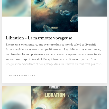
Libration - La marmotte voyageuse
Encore une jolie aventure, une aventure dans ce monde coloré et diversifié
futuriste où les races coexistent pacifiquement. Les différents us et coutumes,
les biologies, les comportements sociaux peuvent surprendre ou amuser (mais
amuser avec respect bien sûr), Becky Chambers fait là encore preuve d’une
imagination débordante et nous plonge dans un univers où tout n’est pas rose,
où tout n’est pas si simple. Un vrai plaisir à lire, une belle plume.
BECKY CHAMBERS