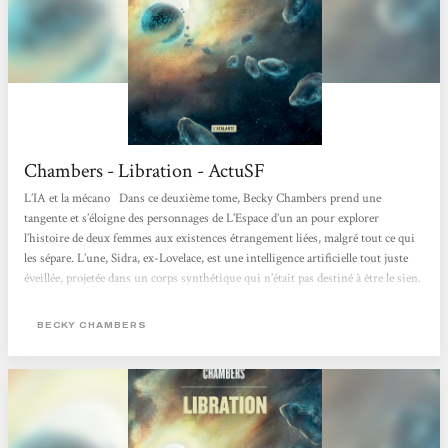
Chambers - Libration - ActuSF
L’IA et la mécano Dans ce deuxième tome, Becky Chambers prend une
tangente et s’éloigne des personnages de L’Espace d’un an pour explorer
l’histoire de deux femmes aux existences étrangement liées, malgré tout ce qui
les sépare. L’une, Sidra, ex-Lovelace, est une intelligence artificielle tout juste
éveillée, projetée dans un corps synthétique qui n’était pas destiné à être le sien.
Comment se forger une identité et construire une vie lorsqu’on a été créée de
toutes pièces, qu’on...
BECKY CHAMBERS