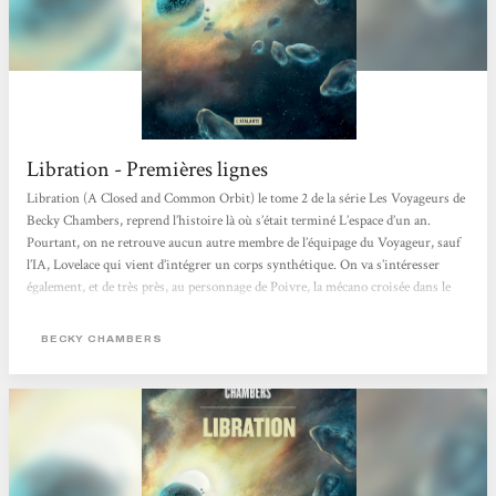
Libration - Premières lignes
Libration (A Closed and Common Orbit) le tome 2 de la série Les Voyageurs de
Becky Chambers, reprend l’histoire là où s’était terminé L’espace d’un an.
Pourtant, on ne retrouve aucun autre membre de l’équipage du Voyageur, sauf
l’IA, Lovelace qui vient d’intégrer un corps synthétique. On va s’intéresser
également, et de très près, au personnage de Poivre, la mécano croisée dans le
tome précédent. Poivre et « Lovelace » qui, très vite adopte le nom de Sidra,
quittent le vaisseau et vont vivre...
BECKY CHAMBERS