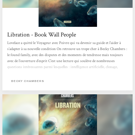
Libration - Book Wall People
Lovelace a quitté le Voyageur avec Poivre qui va devenir sa guide et l’aider à
s’adapter à sa nouvelle condition On retrouve un trope cher à Becky Chambers :
le found family, avec des disputes et des moments de tendresse mais toujours
avec de l’ouverture d’esprit C’est une lecture qui soulève de nombreuses
questions intéressantes parmi lesquelles : intelligence artificielle, clonage,
obsolescence ou encore limites morales de la science Le double point de vue
permet de se répondre avec des opinions différentes sans écraser l’autre aspect
BECKY CHAMBERS
Le vocabulaire est choisi avec beaucoup de soin : on parle...