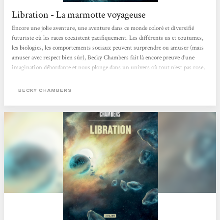
Libration - La marmotte voyageuse
Encore une jolie aventure, une aventure dans ce monde coloré et diversifié
futuriste où les races coexistent pacifiquement. Les différents us et coutumes,
les biologies, les comportements sociaux peuvent surprendre ou amuser (mais
amuser avec respect bien sûr), Becky Chambers fait là encore preuve d’une
imagination débordante et nous plonge dans un univers où tout n’est pas rose,
où tout n’est pas si simple. Un vrai plaisir à lire, une belle plume.
BECKY CHAMBERS