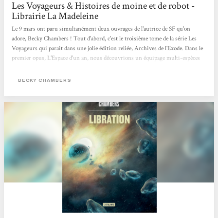
Les Voyageurs & Histoires de moine et de robot -
Librairie La Madeleine
Le 9 mars ont paru simultanément deux ouvrages de l'autrice de SF qu'on
adore, Becky Chambers ! Tout d'abord, c'est le troisième tome de la série Les
Voyageurs qui paraît dans une jolie édition reliée, Archives de l'Exode. Dans le
premier opus, L'Espace d'un an, nous découvrions un équipage multi-espèces
dont le rôle était de creuser des tunnels dans l'espace, afin de raccourcir le
voyage spatial. Quant au second livre, Libration, il s'intéressait à une
BECKY CHAMBERS
intelligence artificielle qui tentait de vivre dans un "kit corporel", de manière
illégale. Avec ce troisième ouvrage, nous découvrons...