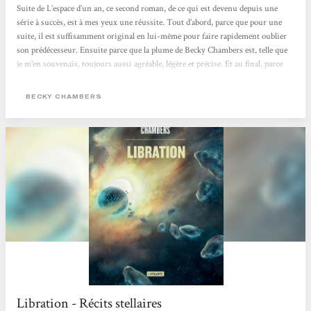
Suite de L’espace d’un an, ce second roman, de ce qui est devenu depuis une
série à succès, est à mes yeux une réussite. Tout d’abord, parce que pour une
suite, il est suffisamment original en lui-même pour faire rapidement oublier
son prédécesseur. Ensuite parce que la plume de Becky Chambers est, telle que
je m’en souvenais, toujours aussi agréable, légère et précise. Et au final, parce
que l’histoire qui y est racontée, sans temps morts, est tout simplement bonne,
intéressante et émouvante. Un ouvrage qui confirme donc l’étiquette
BECKY CHAMBERS
“hopepunk”...
Libration - Récits stellaires