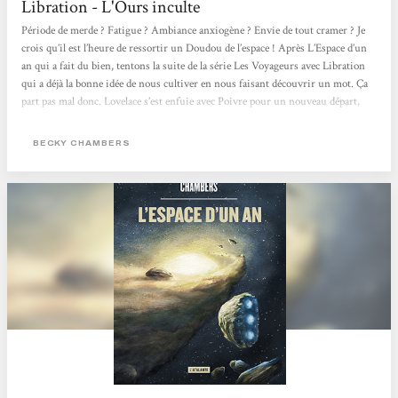
Libration - L'Ours inculte
Période de merde ? Fatigue ? Ambiance anxiogène ? Envie de tout cramer ? Je
crois qu’il est l’heure de ressortir un Doudou de l’espace ! Après L’Espace d’un
an qui a fait du bien, tentons la suite de la série Les Voyageurs avec Libration
qui a déjà la bonne idée de nous cultiver en nous faisant découvrir un mot. Ça
part pas mal donc. Lovelace s’est enfuie avec Poivre pour un nouveau départ,
mais elle est maintenant dans un kit, un corps humanoïde pour IA, ce qui est
complètement illégal. C’est aussi très déstabilisant parce qu’elle est conçue...
BECKY CHAMBERS