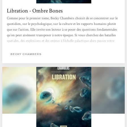
Libration - Ombre Bones
Comme pour le premier tome, Becky Chambers choisit de se concentrer sur le
quotidien, sur le psychologique, sur la culture et les rapports humains plutôt
que sur l’action. Elle invite son lecteur à se poser des questions fondamentales
qu’on peut aisément transposer à notre époque. Si vous cherchez des batailles
spatiales, des explosions et des enjeux à l’échelle galactique alors passez votre
chemin car ce n’est pas chez Becky Chambers que vous trouverez votre
bonheur. Ici, on cause éthique, origine de l’intelligence et de la conscience,
BECKY CHAMBERS
pluralité culturelle… Les problèmes rencontrés...