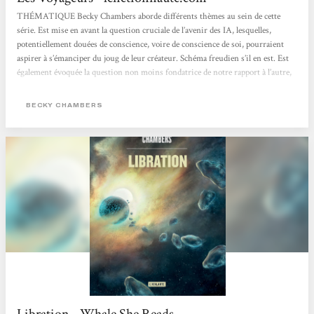
THÉMATIQUE Becky Chambers aborde différents thèmes au sein de cette
série. Est mise en avant la question cruciale de l’avenir des IA, lesquelles,
potentiellement douées de conscience, voire de conscience de soi, pourraient
aspirer à s’émanciper du joug de leur créateur. Schéma freudien s’il en est. Est
également évoquée la question non moins fondatrice de notre rapport à l’autre,
a fortiori avec l’émergence dans notre champ de perception et de conscience
d’autres espèces intelligentes, les intells. Enfin se pose le délicat problème de...
BECKY CHAMBERS