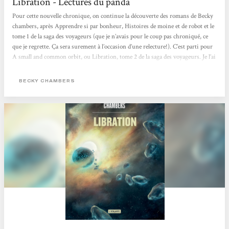
Libration - Lectures du panda
Pour cette nouvelle chronique, on continue la découverte des romans de Becky
chambers, après Apprendre si par bonheur, Histoires de moine et de robot et le
tome 1 de la saga des voyageurs (que je n’avais pour le coup pas chroniqué, ce
que je regrette. Ça sera surement à l’occasion d’une relecture!). C’est parti pour
A small and common orbit, ou Libration, tome 2 de la saga des voyageurs. Je l’ai
également lu en VO, mais il est disponible en VF aux éditions l’Atalante, dans
une édition classique et une très belle édition collector (qui me fait très très très
BECKY CHAMBERS
envie!…...