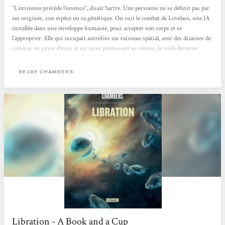
“L’existence précède l’essence”, disait Sartre. Une personne ne se définit pas par
ses origines, son espèce ou sa génétique. On suit le combat de Lovelace, une IA
installée dans une enveloppe humaine, pour accepter son corps et se
l’approprier. Elle qui occupait autrefois un vaisseau spatial, avec des dizaines de
caméras en guise d’yeux et un accès permanent au réseau, la voilà devenue
fragile, limitée, déconnectée. Pendant longtemps, Lovelace refuse de reconnaître
ce corps comme étant le sien : pour elle, il s’agit “du kit”. Un élément...
BECKY CHAMBERS
Libration - A Book and a Cup