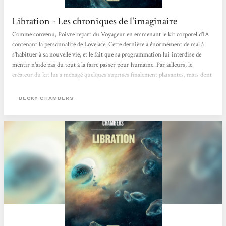
Libration - Les chroniques de l'imaginaire
Comme convenu, Poivre repart du Voyageur en emmenant le kit corporel d'IA
contenant la personnalité de Lovelace. Cette dernière a énormément de mal à
s'habituer à sa nouvelle vie, et le fait que sa programmation lui interdise de
mentir n'aide pas du tout à la faire passer pour humaine. Par ailleurs, le
créateur du kit lui a ménagé quelques suprises finalement plaisantes, mais dont
elle aurait pu se passer, surtout dans les remous d'une vie à s'inventer. Une
partie du roman va permettre au lecteur de suivre celle qui a décidé de s'appeler
BECKY CHAMBERS
Sidra dans son adaptation à une vie à peu près...