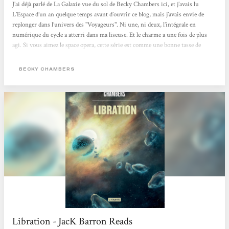
J’ai déjà parlé de La Galaxie vue du sol de Becky Chambers ici, et j’avais lu
L’Espace d’un an quelque temps avant d’ouvrir ce blog, mais j’avais envie de
replonger dans l’univers des "Voyageurs". Ni une, ni deux, l’intégrale en
numérique du cycle a atterri dans ma liseuse. Et le charme a une fois de plus
agi. Si vous aimez le space opera, cette série est comme une bonne tasse de
boisson chaude (café/thé/chocolat/tisane suivant vos goûts) prise en rentrant
chez vous après une journée pluvieuse. La base commune est que les Humains
BECKY CHAMBERS
ont quitté la Terre mourante en deux...
Libration - JacK Barron Reads