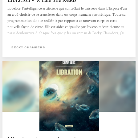
Libration - Whale She Reads
Lovelace, l’intelligence artificielle qui contrôlait le vaisseau dans L'Espace d'un
an a dû choisir de se transférer dans un corps humain synthétique. Toute sa
programmation doit se redéfinir par rapport à ce nouveau corps et cette
nouvelle façon de vivre. Elle est aidée et épaulée par Poivre, mécanicienne au
passé douloureux.À chaque fois que je lis un roman de Becky Chambers, j’ai
l’impression de me sentir pousser des ailes; ça me donne envie d’enchaîner et de
lire plein de choses qui me font envie. Bon évidemment, ça ne se passe jamais
BECKY CHAMBERS
comme ça...