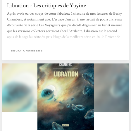
Libration - Les critiques de Yuyine
Après avoir eu des coups de cœur fabuleux à chacune de mes lectures de Becky
Chambers, et notamment avec L’espace d’un an, il me tardait de poursuivre ma
découverte de la série Les Voyageurs que j’ai décidé d’égrainer au fur et mesure
que les versions collectors sortaient chez L’Atalante. Libration est le second
opus de la saga lauréate du prix Hugo de la meilleure série en 2019. Il vient de
sortir, début novembre, en version collector dans la collection La dentelle du
cygne. Et voici ce que j’en ai pensé… Dehors, sous les étoiles, tout allait un peu
BECKY CHAMBERS
mieux. Une...