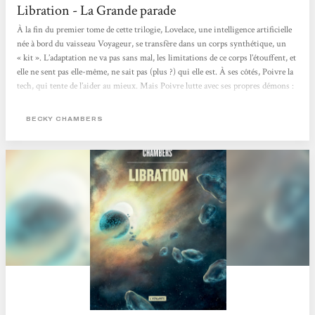
Libration - La Grande parade
À la fin du premier tome de cette trilogie, Lovelace, une intelligence artificielle
née à bord du vaisseau Voyageur, se transfère dans un corps synthétique, un
« kit ». L’adaptation ne va pas sans mal, les limitations de ce corps l’étouffent, et
elle ne sent pas elle-même, ne sait pas (plus ?) qui elle est. À ses côtés, Poivre la
tech, qui tente de l’aider au mieux. Mais Poivre lutte avec ses propres démons :
ancienne enfant esclave, humaine améliorée destinée à trimer toute sa vie dans
une usine sous la surveillance des Mères, des IA...
BECKY CHAMBERS