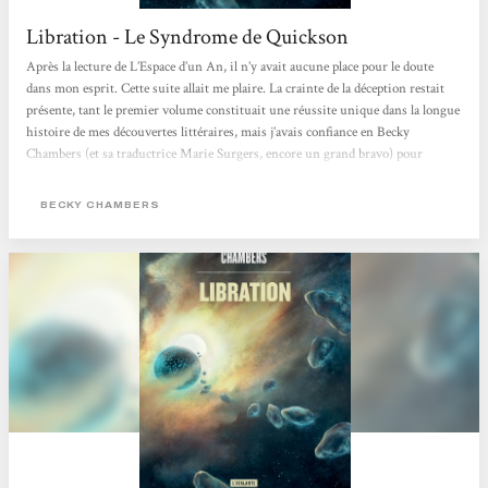
Libration - Le Syndrome de Quickson
Après la lecture de L’Espace d’un An, il n’y avait aucune place pour le doute
dans mon esprit. Cette suite allait me plaire. La crainte de la déception restait
présente, tant le premier volume constituait une réussite unique dans la longue
histoire de mes découvertes littéraires, mais j’avais confiance en Becky
Chambers (et sa traductrice Marie Surgers, encore un grand bravo) pour
conserver les éléments qui avaient su me conquérir. Autant dire que j’ai été
conforté dans mon opinion en seulement quelques pages. Je ne m’attarderai pas
BECKY CHAMBERS
sur l’intrigue en elle-même,...