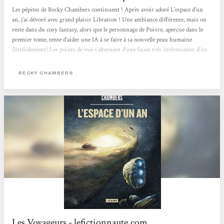
Les pépites de Becky Chambers continuent ! Après avoir adoré L’espace d’un
an, j’ai dévoré avec grand plaisir Libration ! Une ambiance différente, mais on
reste dans du cosy fantasy, alors que le personnage de Poivre, aperçue dans le
premier tome, tente d’aider une IA à se faire à sa nouvelle peau humaine
(littéralement).Les points de vue s’alternent d’une façon trés intéressante: d’un
côté la jeunesse assez particulière de Poivre, et de l’autre l’acclamation difficile
de Lovelace. À travers le temps, et malgré leurs...
BECKY CHAMBERS
Les Voyageurs - lefictionnaute.com