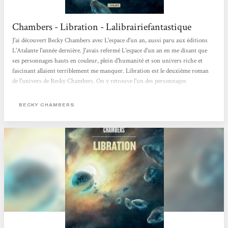
Chambers - Libration - Lalibrairiefantastique
J'ai découvert Becky Chambers avec L'espace d'un an, aussi paru aux éditions
L'Atalante l'année dernière. J'avais refermé L'espace d'un an en me disant que
ses personnages hauts en couleur, plein d'humanité et son univers riche et
fascinant allaient terriblement me manquer. Libration est le deuxième roman
de l'univers de Becky Chambers. On y retrouve l'un des personnages
secondaires intervenant dans le premier opus (Poivre), qui nous dévoile ses
origines et son histoire. L'univers de Becky Chambers, c'est une Union
BECKY CHAMBERS
Galactique (l'U.G) composée de différentes races extraterrestres (les Intells)
dont l'humain...