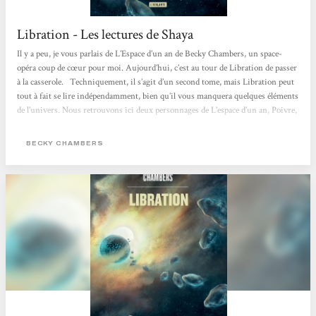
Libration - Les lectures de Shaya
Il y a peu, je vous parlais de L’Espace d’un an de Becky Chambers, un space-
opéra coup de cœur pour moi. Aujourd’hui, c’est au tour de Libration de passer
à la casserole. Techniquement, il s’agit d’un second tome, mais Libration peut
tout à fait se lire indépendamment, bien qu’il vous manquera quelques éléments
de l’univers. Nous retrouvons ici deux personnages de L’espace d’un an, Poivre,
mécano, et Lovelace, l’IA du vaisseau qui a choisi de s’incarner dans un corps
humanoïde, un "kit" selon elle. Pour être honnête, le personnage de Poivre,...
BECKY CHAMBERS