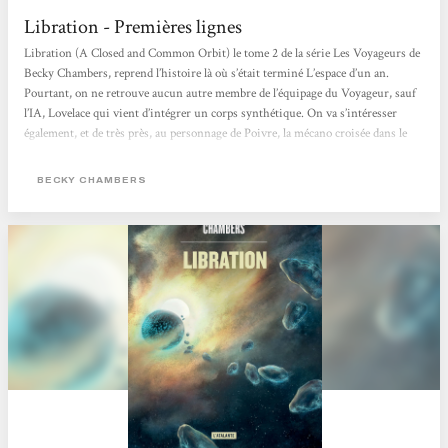
Libration - Premières lignes
Libration (A Closed and Common Orbit) le tome 2 de la série Les Voyageurs de
Becky Chambers, reprend l’histoire là où s’était terminé L’espace d’un an.
Pourtant, on ne retrouve aucun autre membre de l’équipage du Voyageur, sauf
l’IA, Lovelace qui vient d’intégrer un corps synthétique. On va s’intéresser
également, et de très près, au personnage de Poivre, la mécano croisée dans le
tome précédent. Poivre et « Lovelace » qui, très vite adopte le nom de Sidra,
quittent le vaisseau et vont vivre...
BECKY CHAMBERS