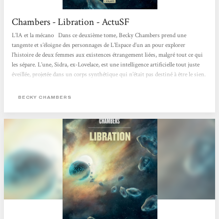
Chambers - Libration - ActuSF
L’IA et la mécano Dans ce deuxième tome, Becky Chambers prend une
tangente et s’éloigne des personnages de L’Espace d’un an pour explorer
l’histoire de deux femmes aux existences étrangement liées, malgré tout ce qui
les sépare. L’une, Sidra, ex-Lovelace, est une intelligence artificielle tout juste
éveillée, projetée dans un corps synthétique qui n’était pas destiné à être le sien.
Comment se forger une identité et construire une vie lorsqu’on a été créée de
toutes pièces, qu’on...
BECKY CHAMBERS