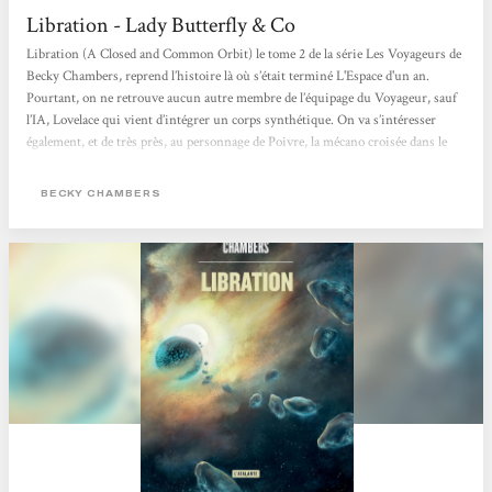
Libration - Lady Butterfly & Co
Libration (A Closed and Common Orbit) le tome 2 de la série Les Voyageurs de
Becky Chambers, reprend l’histoire là où s’était terminé L'Espace d'un an.
Pourtant, on ne retrouve aucun autre membre de l’équipage du Voyageur, sauf
l’IA, Lovelace qui vient d’intégrer un corps synthétique. On va s’intéresser
également, et de très près, au personnage de Poivre, la mécano croisée dans le
tome précédent. Poivre et « Lovelace » qui, très vite adopte le nom de Sidra,
quittent le vaisseau et vont vivre — ou essayer...
BECKY CHAMBERS