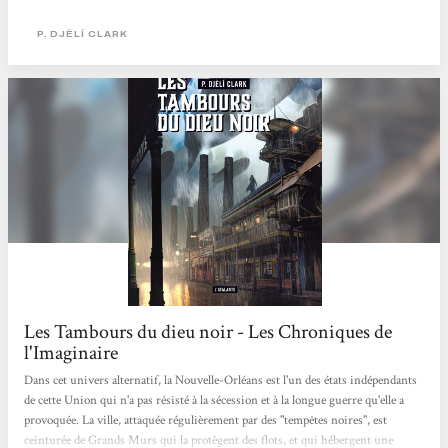
un trajet en train de quelques heures, l’épaisseur me paraissait absolument
parfaite pour combler mes quelques heures d’ennui avec une lecture qui
P. DJÈLÍ CLARK
s’annonçait fort sympathique. Les choses se goupillent bien, parfois, il faut
savoir le saluer et...
Les Tambours du dieu noir - Les Chroniques de
l'Imaginaire
Dans cet univers alternatif, la Nouvelle-Orléans est l'un des états indépendants
de cette Union qui n'a pas résisté à la sécession et à la longue guerre qu'elle a
provoquée. La ville, attaquée régulièrement par des "tempêtes noires", est
ceinturée de Grands Murs qui la protègent des flots, et qui hébergent une