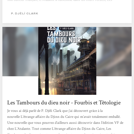
Tambours du Dieu noir, deux textes très différents de l’auteur. Le premier, qui
donne aussi son titre à l’ouvrage, se déroule à La Nouvelle-Orléans en 1880.
P. DJÈLÍ CLARK
Dans cet univers où les dieux africains sont bien réels et actifs, Haïti a...
Les Tambours du dieu noir - Fourbis et Têtologie
Je vous ai déjà parlé de P. Djèli Clark que j’ai découvert grâce à la
nouvelle L’étrange affaire du Djinn du Caire qui m’avait totalement emballé.
Une nouvelle que vous pourrez d’ailleurs aussi découvrir dans l’édition VF de
chez L’Atalante. Tout comme L’étrange affaire du Djinn du Caire, Les