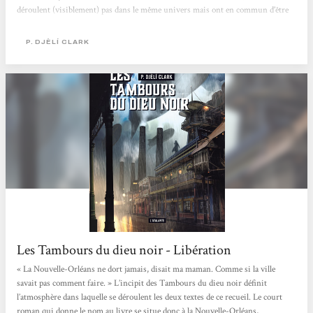
déroulent (visiblement) pas dans le même univers mais ont en commun d’être
des uchronies. Les nouvelles ont été traduites par Mathilde Montier et on peut
souligner son travail surtout sur la première. Ce livre a été l’occasion de faire
P. DJÈLÍ CLARK
une lecture commune avec Aelinel et ce fut un grand plaisir! Les Tambours du
dieu noir: Nous sommes en Louisiane,...
Les Tambours du dieu noir - Libération
« La Nouvelle-Orléans ne dort jamais, disait ma maman. Comme si la ville
savait pas comment faire. » L’incipit des Tambours du dieu noir définit
l’atmosphère dans laquelle se déroulent les deux textes de ce recueil. Le court
roman qui donne le nom au livre se situe donc à la Nouvelle-Orléans,