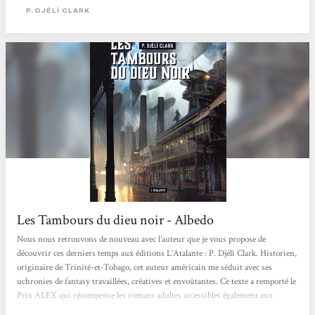
P. DJÈLÍ CLARK
Les Tambours du dieu noir - Albedo
Nous nous retrouvons de nouveau avec l’auteur que je vous propose de
découvrir ces derniers temps aux éditions L’Atalante : P. Djélì Clark. Historien,
originaire de Trinité-et-Tobago, cet auteur américain me séduit avec ses
uchronies de fantasy travaillées, créatives et envoûtantes. Ce texte a remporté le
Prix ALEX qui récompense les romans adultes accessibles également aux
Young Adults (non, ne fuyez pas!!!!!), et finalistes du prix Nebula, Hugo et