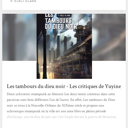
P. DJÈLÍ CLARK
Napoléon a tenté de traverser l’Atlantique...
Les tambours du dieu noir - Les critiques de Yuyine
Deux uchronies steampunk au féminin Les deux textes contenus dans cette
parution sont bien différents l’un de l’autre. En effet, Les tambours du Dieu
noir se situe à la Nouvelle-Orléans du XIXème siècle et propose une
uchronique steampunk où la ville est une zone libre en pleine période
d’esclavage, une enclave de paix qui s’est forgée durant la guerre de Sécession.
Alors que L’étrange affaire du djinn du Caire se déroule en Égypte en 1912, dans