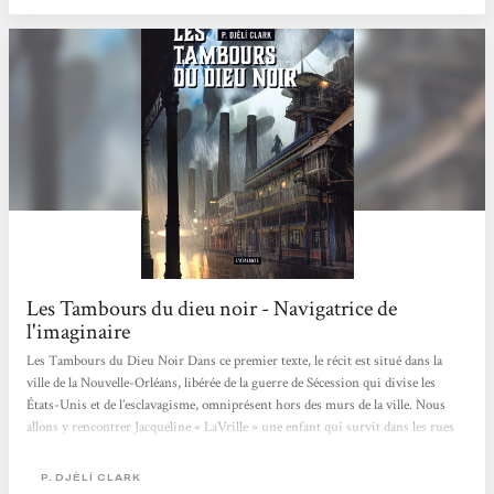
Les Tambours du dieu noir - Navigatrice de
l'imaginaire
Les Tambours du Dieu Noir Dans ce premier texte, le récit est situé dans la
ville de la Nouvelle-Orléans, libérée de la guerre de Sécession qui divise les
États-Unis et de l’esclavagisme, omniprésent hors des murs de la ville. Nous
allons y rencontrer Jacqueline « LaVrille » une enfant qui survit dans les rues
grâce à sa filouterie, et Ann-Marie, capitaine d’un dirigeable de contrebande qui
fait halte dans la ville, et dont les particularités sont intimement liées à celle de
P. DJÈLÍ CLARK
notre jeune héroïne. Comme dans Ring Shout, P. Djèli Clark montre sont