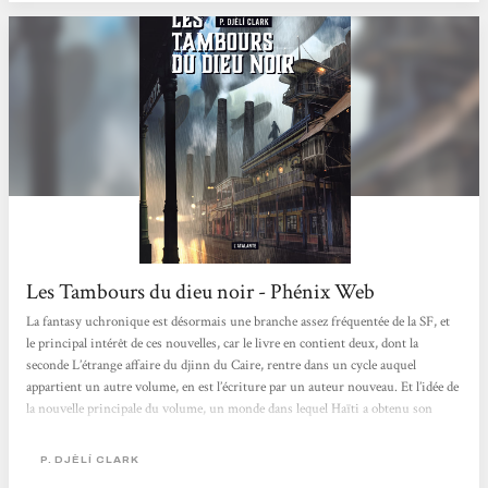
enthousiasme tant son univers...
Les Tambours du dieu noir - Phénix Web
La fantasy uchronique est désormais une branche assez fréquentée de la SF, et
le principal intérêt de ces nouvelles, car le livre en contient deux, dont la
seconde L’étrange affaire du djinn du Caire, rentre dans un cycle auquel
appartient un autre volume, en est l’écriture par un auteur nouveau. Et l’idée de
la nouvelle principale du volume, un monde dans lequel Haïti a obtenu son
indépendance grâce à l’aide des dieux du vaudou, et La Nouvelle Orléans est un
état indépendant des États-Unis, par ailleurs éclatés depuis la guerre de
P. DJÈLÍ CLARK
Sécession,...