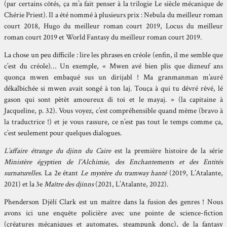
(par certains côtés, ça m’a fait penser à la trilogie Le siècle mécanique de
Chérie Priest). Il a été nommé à plusieurs prix : Nebula du meilleur roman
court 2018, Hugo du meilleur roman court 2019, Locus du meilleur
roman court 2019 et World Fantasy du meilleur roman court 2019.
La chose un peu difficile : lire les phrases en créole (enfin, il me semble que
c’est du créole)… Un exemple, « Mwen avé bien plis que dizneuf ans
quonça mwen embaqué sus un dirijabl ! Ma granmanman m’auré
dékalbichée si mwen avait songé à ton laj. Touça à qui tu dévré rêvé, lé
gason qui sont pètèt amoureux di toi et le mayaj. » (la capitaine à
Jacqueline, p. 32). Vous voyez, c’est compréhensible quand même (bravo à
la traductrice !) et je vous rassure, ce n’est pas tout le temps comme ça,
c’est seulement pour quelques dialogues.
L’affaire étrange du djinn du Caire
est la première histoire de la série
Ministère égyptien de l’Alchimie, des Enchantements et des Entités
surnaturelles
. La 2e étant
Le mystère du tramway hanté
(2019, L’Atalante,
2021) et la 3e
Maître des djinns
(2021, L’Atalante, 2022).
Phenderson Djèlí Clark est un maître dans la fusion des genres ! Nous
avons ici une enquête policière avec une pointe de science-fiction
(créatures mécaniques et automates, steampunk donc), de la fantasy