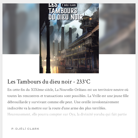
Les Tambours du dieu noir - 233°C
En cette fin du XIXème siècle, La Nouvelle-Orléans est un territoire neutre où
toutes les rencontres et transactions sont possibles. La Vrille est une jeune fille
débrouillarde y survivant comme elle peut. Une oreille involontairement
indiscrète va la mettre sur la route d'une arme des plus terribles.
Heureusement, elle pourra compter sur Oya, la divinité yoruba qui fait partie
d'elle, et sur Ann-Marie, capitaine d'un dirigeable pirate. L'intrigue entière
dans Les Tambours du dieu noir tient en quelques lignes. La petite centaine de
P. DJÈLÍ CLARK
pages de la novella passe pourtant à la vitesse grand V et se lit avec