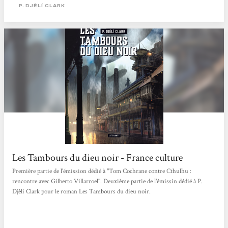
une arme terrible, dont le nom de code était les tambours du dieu noir. Elle
P. DJÈLÍ CLARK
avait permis d’invoquer la puissance d’une divinité et de déchaîner une tempête
afin de couler l’escadre navale envoyée...
Les Tambours du dieu noir - France culture
Première partie de l'émission dédié à "Tom Cochrane contre Cthulhu :
rencontre avec Gilberto Villarroel". Deuxième partie de l'émissin dédié à P.
Djèli Clark pour le roman Les Tambours du dieu noir.