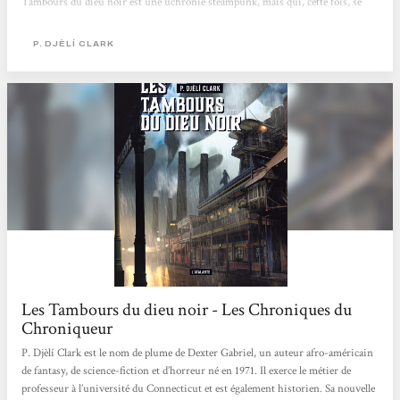
Tambours du dieu noir est une uchronie steampunk, mais qui, cette fois, se
déroule à la Nouvelle-Orléans au temps de la guerre de Sécession. Le Nord et le
Sud se regardent en chiens de faïence, les esclaves des Caraïbes se sont libérés...
P. DJÈLÍ CLARK
Les Tambours du dieu noir - Les Chroniques du
Chroniqueur
P. Djèlí Clark est le nom de plume de Dexter Gabriel, un auteur afro-américain
de fantasy, de science-fiction et d’horreur né en 1971. Il exerce le métier de
professeur à l’université du Connecticut et est également historien. Sa nouvelle