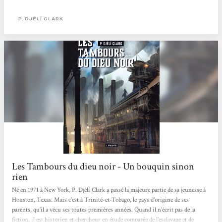
faune illégale, en plus d'être le support des mâts d'amarrage des dirigeables.
Parmi les enfants des rues, il y a La Vrille, une adolescente orpheline qui s'est
P. DJÈLÍ CLARK
installée dans une alcôve de l'un des Murs. Cela lui permettra d'entendre un
complot...
Les Tambours du dieu noir - Un bouquin sinon
rien
Né en 1971 à New York, P. Djèlí Clark a passé la majeure partie de sa jeunesse à
Houston, Texas. Mais c’est à Trinité-et-Tobago, le pays d’origine de ses
parents, qu’il a vécu ses toutes premières années. Quand il n’écrit pas de la
fiction, il est historien et chercheur en étude comparée de l’esclavage et de