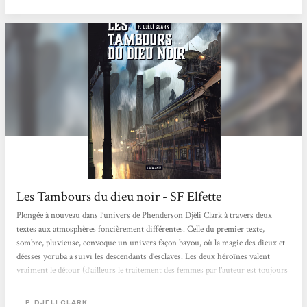
peu à peu...
Les Tambours du dieu noir - SF Elfette
Plongée à nouveau dans l’univers de Phenderson Djèli Clark à travers deux
textes aux atmosphères foncièrement différentes. Celle du premier texte,
sombre, pluvieuse, convoque un univers façon bayou, où la magie des dieux et
déesses yoruba a suivi les descendants d’esclaves. Les deux héroïnes valent
vraiment le détour (d’ailleurs le traitement des femmes par l’auteur est toujours
nickel), la mini-enquête aussi, et pour une fois, la narration à la première
personne m’a paru justifiée et utile, d’autant plus intéressante que l’auteur...
P. DJÈLÍ CLARK