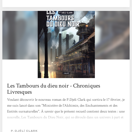
Les Tambours du dieu noir - Chroniques
Livresques
Voulant découvrir le nouveau roman de P.Djeli Clark qui sortira le 17 février, je
me suis lancé dans son "Ministère de l'Alchimie, des Enchantements et des
Entités surnaturelles". À savoir que le présent recueil contient deux textes : une
nouvelle, Les Tambours du Dieu Noir, qui se déroule dans un univers à part et
qui n'amène pas forcément à une suite, et L'Étrange Affaire du djinn du Caire,
première nouvelle qui prend place dans l'univers du Ministère. Et en voici mon
P. DJÈLÍ CLARK