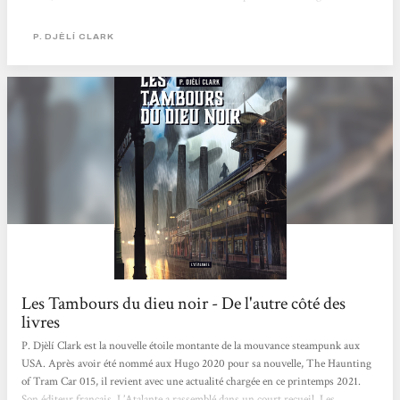
l’émancipation dans le monde atlantique. Ressenti Nous sommes sur un livre
composé de deux histoires, premièrement Les tambours du dieu noir comme le
P. DJÈLÍ CLARK
livre l’indique qui est au format novella, suivi de L’étrange affaire...
Les Tambours du dieu noir - De l'autre côté des
livres
P. Djèlí Clark est la nouvelle étoile montante de la mouvance steampunk aux
USA. Après avoir été nommé aux Hugo 2020 pour sa nouvelle, The Haunting
of Tram Car 015, il revient avec une actualité chargée en ce printemps 2021.
Son éditeur français, L’Atalante a rassemblé dans un court recueil, Les