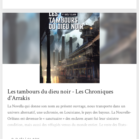
ressenti : Les Tambours du Dieu Noir : Une excellente novella de 80 pages,
dans un univers fantasy/fantastique/steampunk...
Les tambours du dieu noir - Les Chroniques
d'Arrakis
La Novella qui donne son nom au présent ouvrage, nous transporte dans un
univers alternatif, une uchronie, en Louisiane, le pays des bayous. La Nouvelle-
Orléans est devenue le « sanctuaire » des esclaves ayant fui leur sinistre
condition, mais aussi des réfugiés venus du monde entier. Le reste des Etats-
Unis est en proie à une guerre de Sécession sans fin. La jeune Jacqueline « La
Vrille », cajun pur jus, rêve d’embarquer dans les dirigeables géants qui
P. DJÈLÍ CLARK