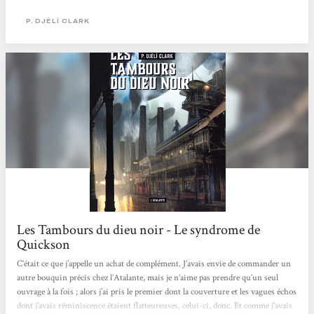
influences ? En tout cas, c’est une réussite. Il a su, dans ses courts textes,
s’inspirer...
P. DJÈLÍ CLARK
Les Tambours du dieu noir - Le syndrome de
Quickson
C’était ce que j’appelle un achat de complément. J’avais envie de commander un
autre bouquin précis chez l’Atalante, mais je n’aime pas prendre qu’un seul
ouvrage à la fois ; alors j’ai pris le premier dont la couverture et les vagues échos
dont j’avais réminiscence étaient flatteureuses, celui-ci, donc. Et comme j’avais