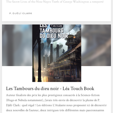
The Secret Lives of the Nine Negro Teeth of George Washington a remporté
les prix Locus et Nebula. Les nouvelles dont je vais vous parler aujourd’hui, Les
Tambours du dieu noir et L’étrange affaire du Djinn du Caire, sont à l’origine
P. DJÈLÍ CLARK
parues respectivement en 2018 et 2016. Elles ont été traduites par Mathilde
Montier pour les éditions...
Les Tambours du dieu noir - Léa Touch Book
Auteur finaliste des prix les plus prestigieux consacrés à la Science-fiction
(Hugo et Nebula notamment), j'avais très envie de découvrir la plume de P.
Djèli Clark : quel régal ! Les éditions L'Atalante nous proposent ici de découvrir
deux nouvelles de l'auteur, deux intrigues très différentes mais passionnantes