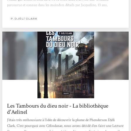
parcourue et connue dans les moindres détails par Jacqueline, 13 ans,
pickpocket très maligne. Dans la nouvelle qui suit, l’Etrange Affaire du djinn
du Caire, c’est la capitale égyptienne que l’on sillonne de nuit derrière une
P. DJÈLÍ CLARK
enquêtrice dandy à chapeau melon, après la découverte...
Les Tambours du dieu noir - La bibliothèque
d'Aelinel
J’étais très enthousiaste à l’idée de découvrir la plume de Phenderson Djéli
Clark. C’est pourquoi avec Célindanae, nous avons décidé d’en faire une Lecture