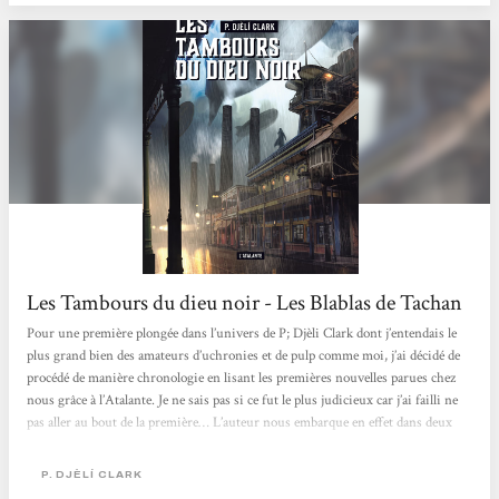
Les Tambours du dieu noir - Les Blablas de Tachan
Pour une première plongée dans l’univers de P; Djèli Clark dont j’entendais le
plus grand bien des amateurs d’uchronies et de pulp comme moi, j’ai décidé de
procédé de manière chronologie en lisant les premières nouvelles parues chez
nous grâce à l’Atalante. Je ne sais pas si ce fut le plus judicieux car j’ai failli ne
pas aller au bout de la première… L’auteur nous embarque en effet dans deux
univers très différents, l’un américain avec une uchronie se déroulant en
Louisiane, l’autre égyptien avec cette fois une aventure...
P. DJÈLÍ CLARK