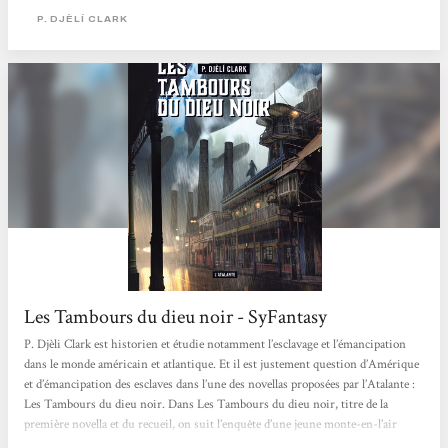
World Fantasy Award 2019 (catégorie novella). Pour revenir un instant sur le
P. DJÈLÍ CLARK
prix Alex, qui ne récompense pas les romans Young Adlut,...
Les Tambours du dieu noir - SyFantasy
P. Djèli Clark est historien et étudie notamment l’esclavage et l’émancipation
dans le monde américain et atlantique. Et il est justement question d’Amérique
et d’émancipation des esclaves dans l’une des novellas proposées par l’Atalante :
Les Tambours du dieu noir. Dans Les Tambours du dieu noir, titre de la
première novella et du recueil, on suit l’enquête d’une jeune monte-en-l’air
possédée par un ancien dieu africain, arrivé avec les esclaves, dans une