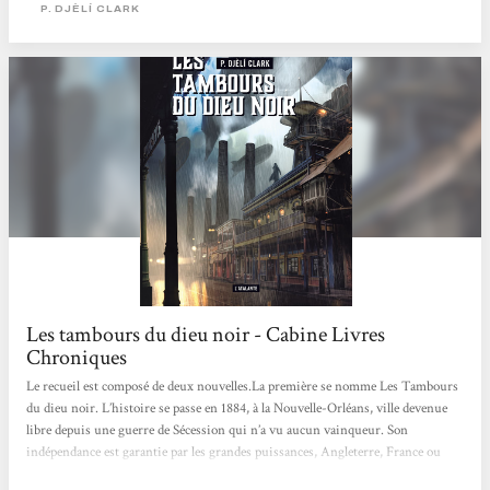
une uchronie steampunk et fantastique peuplée de djinns, goules et autres
P. DJÈLÍ CLARK
créatures étonnantes. Mais les deux...
Les tambours du dieu noir - Cabine Livres
Chroniques
Le recueil est composé de deux nouvelles.La première se nomme Les Tambours
du dieu noir. L’histoire se passe en 1884, à la Nouvelle-Orléans, ville devenue
libre depuis une guerre de Sécession qui n’a vu aucun vainqueur. Son
indépendance est garantie par les grandes puissances, Angleterre, France ou
Haïti. En effet, lors de la révolte en Haïti, un scientifique a fourni aux rebelles