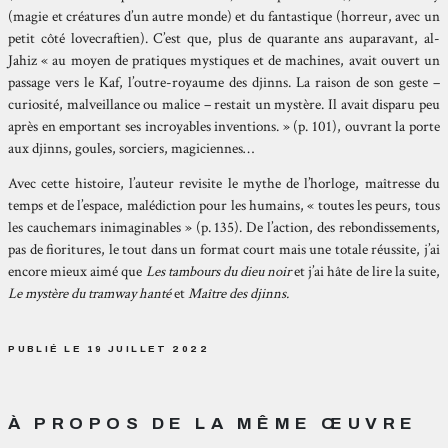
(magie et créatures d’un autre monde) et du fantastique (horreur, avec un
petit côté lovecraftien). C’est que, plus de quarante ans auparavant, al-
Jahiz « au moyen de pratiques mystiques et de machines, avait ouvert un
passage vers le Kaf, l’outre-royaume des djinns. La raison de son geste –
curiosité, malveillance ou malice – restait un mystère. Il avait disparu peu
après en emportant ses incroyables inventions. » (p. 101), ouvrant la porte
aux djinns, goules, sorciers, magiciennes…
Avec cette histoire, l’auteur revisite le mythe de l’horloge, maîtresse du
temps et de l’espace, malédiction pour les humains, « toutes les peurs, tous
les cauchemars inimaginables » (p. 135). De l’action, des rebondissements,
pas de fioritures, le tout dans un format court mais une totale réussite, j’ai
encore mieux aimé que
Les tambours du dieu noir
et j’ai hâte de lire la suite,
Le mystère du tramway hanté
et
Maître des djinns.
PUBLIÉ LE 19 JUILLET 2022
À PROPOS DE LA MÊME ŒUVRE