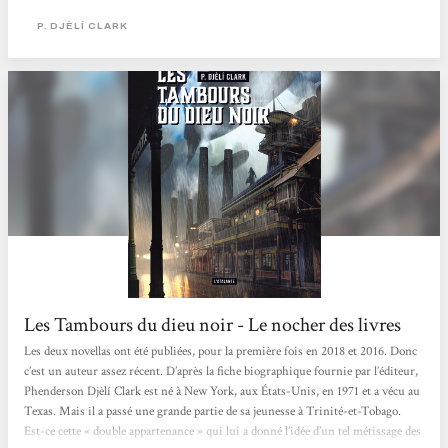
années 1880. La Nouvelle-Orléans est devenue un territoire indépendant et
P. DJÈLÍ CLARK
libéré de l'esclavage, alors...
Les Tambours du dieu noir - Le nocher des livres
Les deux novellas ont été publiées, pour la première fois en 2018 et 2016. Donc
c’est un auteur assez récent. D’après la fiche biographique fournie par l’éditeur,
Phenderson Djèlí Clark est né à New York, aux États-Unis, en 1971 et a vécu au
Texas. Mais il a passé une grande partie de sa jeunesse à Trinité-et-Tobago.
Est-ce cette « double appartenance » qui lui a donné l’idée d’un tel métissage des