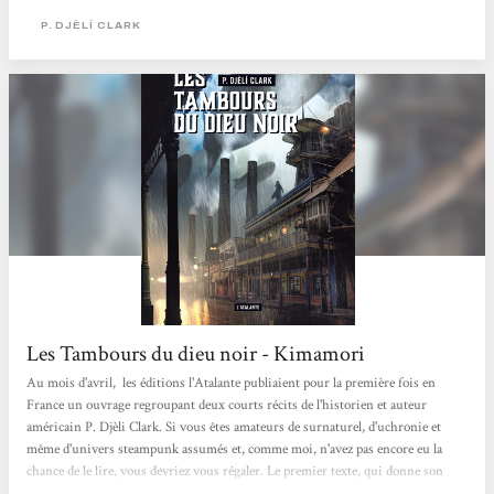
Louisiane indépendante, dans les années 1880. Jacqueline « La Vrille »...
P. DJÈLÍ CLARK
Les Tambours du dieu noir - Kimamori
Au mois d'avril, les éditions l'Atalante publiaient pour la première fois en
France un ouvrage regroupant deux courts récits de l'historien et auteur
américain P. Djèli Clark. Si vous êtes amateurs de surnaturel, d'uchronie et
même d'univers steampunk assumés et, comme moi, n'avez pas encore eu la
chance de le lire, vous devriez vous régaler. Le premier texte, qui donne son
nom à l'ouvrage, Les tambours du Dieu noir, se déroule en Louisiane dans les