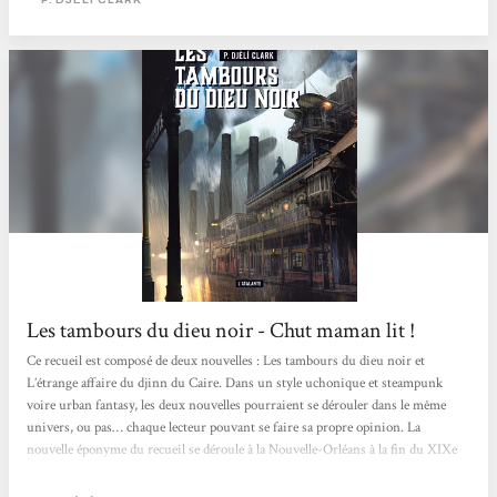
parcourent les airs vers les îles de la Caraïbe où les armées d’un certain
Napoléon se sont « cassées...
Les tambours du dieu noir - Chut maman lit !
Ce recueil est composé de deux nouvelles : Les tambours du dieu noir et
L’étrange affaire du djinn du Caire. Dans un style uchonique et steampunk
voire urban fantasy, les deux nouvelles pourraient se dérouler dans le même
univers, ou pas… chaque lecteur pouvant se faire sa propre opinion. La
nouvelle éponyme du recueil se déroule à la Nouvelle-Orléans à la fin du XIXe
siècle où la ville entourée de murs gigantesques pour la protéger des ouragans
est indépendante alors que la guerre de sécession n’a pas pris fin et que