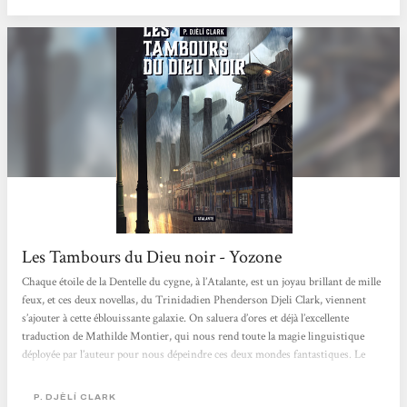
talent...
Les Tambours du Dieu noir - Yozone
Chaque étoile de la Dentelle du cygne, à l’Atalante, est un joyau brillant de mille
feux, et ces deux novellas, du Trinidadien Phenderson Djeli Clark, viennent
s’ajouter à cette éblouissante galaxie. On saluera d’ores et déjà l’excellente
traduction de Mathilde Montier, qui nous rend toute la magie linguistique
déployée par l’auteur pour nous dépeindre ces deux mondes fantastiques. Le
vocabulaire est riche, coloré, on est immédiatement plongé dans un déluge
visuel, qui contamine rapidement l’ouïe et presque l’odorat. Tandis qu’on prend
P. DJÈLÍ CLARK