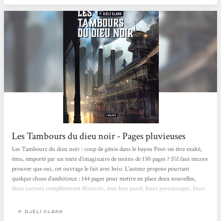
Les Tambours du dieu noir - Pages pluvieuses
Les Tambours du dieu noir : coup de génie dans le bayou Peut-on être exalté,
ému, emporté par un texte d’imaginaire de moins de 150 pages ? S’il faut encore
prouver que oui, cet ouvrage le fait avec brio. L’auteur propose pourtant
quelque chose d’ambitieux : 144 pages pour mettre en place deux nouvelles,
deux univers complètement distincts, avec leur passé, leurs personnages, leurs
intrigues à part entière. Et pourtant, tout fonctionne. J’ai été happée dès le
début par cette Nouvelle-Orléans aux accents steampunk, habitée par une
P. DJÈLÍ CLARK
mythologie issue...