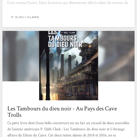
l'une comme l'autre. Deux histoires qui démontrent déjà le talent de conteur de
cet auteur, deux histoires qui nous immergent immédiatement dans un autre
univers et dont on ressort avec admiration. En effet le genre de la nouvelle est
P. DJÈLÍ CLARK
difficile à maîtriser: il faut réussir...
Les Tambours du dieu noir - Au Pays des Cave
Trolls
Ce petit livre doté d’une belle couverture est en fait un recueil de deux nouvelles
de l’auteur américain P. Djèlí Clark : Les Tambours du dieu noir et L’étrange
affaire du Djinn du Caire. Ces deux textes datent de 2018 et 2016, ne se