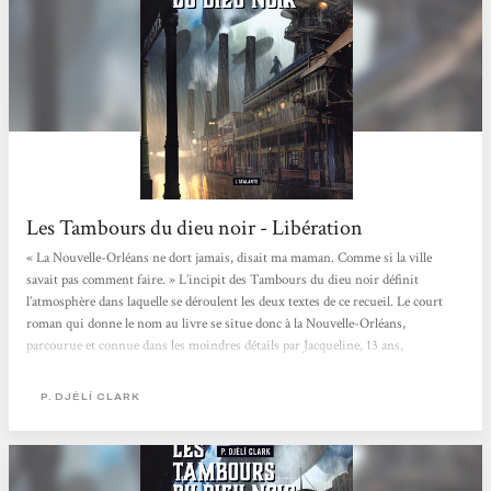
Les Tambours du dieu noir - Libération
« La Nouvelle-Orléans ne dort jamais, disait ma maman. Comme si la ville
savait pas comment faire. » L’incipit des Tambours du dieu noir définit
l’atmosphère dans laquelle se déroulent les deux textes de ce recueil. Le court
roman qui donne le nom au livre se situe donc à la Nouvelle-Orléans,
parcourue et connue dans les moindres détails par Jacqueline, 13 ans,
pickpocket très maligne. Dans la nouvelle qui suit, l’Etrange Affaire du djinn
du Caire, c’est la capitale égyptienne que l’on sillonne de nuit derrière une
P. DJÈLÍ CLARK
enquêtrice dandy à chapeau melon, après la découverte...