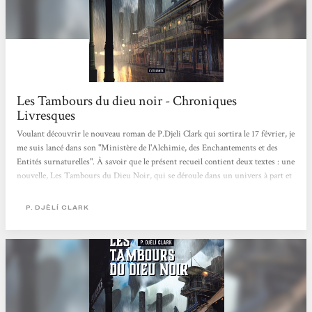
Les Tambours du dieu noir - Chroniques
Livresques
Voulant découvrir le nouveau roman de P.Djeli Clark qui sortira le 17 février, je
me suis lancé dans son "Ministère de l'Alchimie, des Enchantements et des
Entités surnaturelles". À savoir que le présent recueil contient deux textes : une
nouvelle, Les Tambours du Dieu Noir, qui se déroule dans un univers à part et
qui n'amène pas forcément à une suite, et L'Étrange Affaire du djinn du Caire,
première nouvelle qui prend place dans l'univers du Ministère. Et en voici mon
P. DJÈLÍ CLARK
ressenti : Les Tambours du Dieu Noir : Une excellente novella de 80 pages,
dans un univers fantasy/fantastique/steampunk...