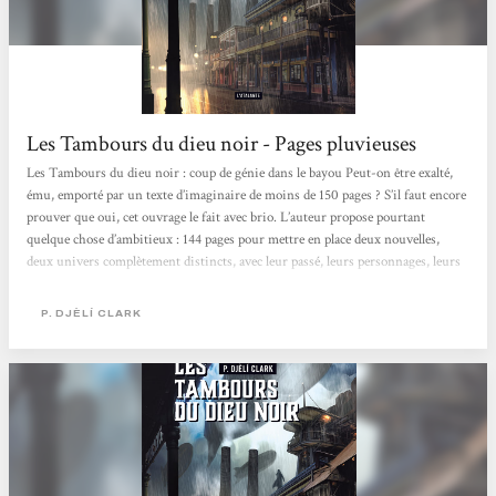
Les Tambours du dieu noir - Pages pluvieuses
Les Tambours du dieu noir : coup de génie dans le bayou Peut-on être exalté,
ému, emporté par un texte d’imaginaire de moins de 150 pages ? S’il faut encore
prouver que oui, cet ouvrage le fait avec brio. L’auteur propose pourtant
quelque chose d’ambitieux : 144 pages pour mettre en place deux nouvelles,
deux univers complètement distincts, avec leur passé, leurs personnages, leurs
intrigues à part entière. Et pourtant, tout fonctionne. J’ai été happée dès le
début par cette Nouvelle-Orléans aux accents steampunk, habitée par une
P. DJÈLÍ CLARK
mythologie issue...