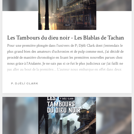
Les Tambours du dieu noir - Les Blablas de Tachan
Pour une première plongée dans l’univers de P; Djèli Clark dont j’entendais le
plus grand bien des amateurs d’uchronies et de pulp comme moi, j’ai décidé de
procédé de manière chronologie en lisant les premières nouvelles parues chez
nous grâce à l’Atalante. Je ne sais pas si ce fut le plus judicieux car j’ai failli ne
pas aller au bout de la première… L’auteur nous embarque en effet dans deux
univers très différents, l’un américain avec une uchronie se déroulant en
Louisiane, l’autre égyptien avec cette fois une aventure...
P. DJÈLÍ CLARK