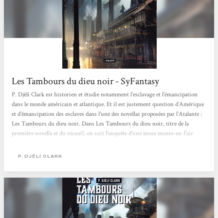
Les Tambours du dieu noir - SyFantasy
P. Djèli Clark est historien et étudie notamment l’esclavage et l’émancipation
dans le monde américain et atlantique. Et il est justement question d’Amérique
et d’émancipation des esclaves dans l’une des novellas proposées par l’Atalante :
Les Tambours du dieu noir. Dans Les Tambours du dieu noir, titre de la
première novella et du recueil, on suit l’enquête d’une jeune monte-en-l’air
possédée par un ancien dieu africain, arrivé avec les esclaves, dans une
Louisiane indépendante, dans les années 1880. Jacqueline « La Vrille »...
P. DJÈLÍ CLARK