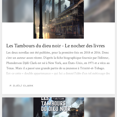
Les Tambours du dieu noir - Le nocher des livres
Les deux novellas ont été publiées, pour la première fois en 2018 et 2016. Donc
c’est un auteur assez récent. D’après la fiche biographique fournie par l’éditeur,
Phenderson Djèlí Clark est né à New York, aux États-Unis, en 1971 et a vécu au
Texas. Mais il a passé une grande partie de sa jeunesse à Trinité-et-Tobago.
Est-ce cette « double appartenance » qui lui a donné l’idée d’un tel métissage des
influences ? En tout cas, c’est une réussite. Il a su, dans ses courts textes,
s’inspirer...
P. DJÈLÍ CLARK