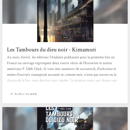
Les Tambours du dieu noir - Kimamori
Au mois d'avril, les éditions l'Atalante publiaient pour la première fois en
France un ouvrage regroupant deux courts récits de l'historien et auteur
américain P. Djèli Clark. Si vous êtes amateurs de surnaturel, d'uchronie et
même d'univers steampunk assumés et, comme moi, n'avez pas encore eu la
chance de le lire, vous devriez vous régaler. Le premier texte, qui donne son
nom à l'ouvrage, Les tambours du Dieu noir, se déroule en Louisiane dans les
années 1880. La Nouvelle-Orléans est devenue un territoire indépendant et
P. DJÈLÍ CLARK
libéré de l'esclavage, alors...