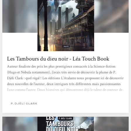
Les Tambours du dieu noir - Léa Touch Book
Auteur finaliste des prix les plus prestigieux consacrés à la Science-fiction
(Hugo et Nebula notamment), j'avais très envie de découvrir la plume de P.
Djèli Clark : quel régal ! Les éditions L'Atalante nous proposent ici de découvrir
deux nouvelles de l'auteur, deux intrigues très différentes mais passionnantes
l'une comme l'autre. Deux histoires qui démontrent déjà le talent de conteur de
cet auteur, deux histoires qui nous immergent immédiatement dans un autre
univers et dont on ressort avec admiration. En effet le genre de la nouvelle est
P. DJÈLÍ CLARK
difficile à maîtriser: il faut réussir...