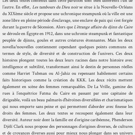
Les deux textes contenus dans cette parution sont bien différents l’un de
l’autre. En effet,
Les tambours du Dieu noir
se situe à la Nouvelle-Orléans
du XIXème siècle et propose une uchronique steampunk où la ville est une
zone libre en pleine période d’esclavage, une enclave de paix qui s’est forgée
durant la guerre de Sécession. Alors que
L’étrange affaire du djinn du Caire
se déroule en Égypte en 1912, dans une uchronie steampunk et fantastique
peuplée de djinns, goules et autres créatures étonnantes. Mais les deux
novella/nouvelles contiennent cependant quelques points communs en
termes de style, de diversité et de construction de l’univers. Ces deux
histoires plongent toutes les deux leurs racines dans notre histoire avec
intelligence et subtilité, transformant ainsi le destin de personnes réelles
comme Harriet Tubman ou Al-Jahiz ou repensant habilement certains
faits historiques comme la création du KKK. Les deux récits mettent
également en scène des femmes remarquables. De La Vrille, gamine des
rues à l’enquêtrice Fatma du Caire en passant par une capitaine de
dirigeable, voilà un beau palmarès d’héroïnes diversifiées et charismatiques
qui nous emporte sans peine et qui permettent d’aborder avec finesse les
droits des femmes. Les deux textes se recoupent également dans leur
diversité. Auteur noir dont la famille est d’origine caribéenne, Phenderson
Djèlí Clark nous propose des personnages d’origines diverses, de cultures
et de croyances diverses aussi pour mieux nous plonger dans ses univers