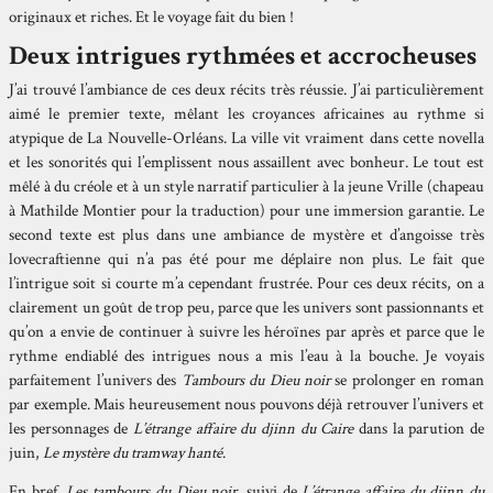
originaux et riches. Et le voyage fait du bien !
Deux intrigues rythmées et accrocheuses
J’ai trouvé l’ambiance de ces deux récits très réussie. J’ai particulièrement
aimé le premier texte, mêlant les croyances africaines au rythme si
atypique de La Nouvelle-Orléans. La ville vit vraiment dans cette novella
et les sonorités qui l’emplissent nous assaillent avec bonheur. Le tout est
mêlé à du créole et à un style narratif particulier à la jeune Vrille (chapeau
à Mathilde Montier pour la traduction) pour une immersion garantie. Le
second texte est plus dans une ambiance de mystère et d’angoisse très
lovecraftienne qui n’a pas été pour me déplaire non plus. Le fait que
l’intrigue soit si courte m’a cependant frustrée. Pour ces deux récits, on a
clairement un goût de trop peu, parce que les univers sont passionnants et
qu’on a envie de continuer à suivre les héroïnes par après et parce que le
rythme endiablé des intrigues nous a mis l’eau à la bouche. Je voyais
parfaitement l’univers des
Tambours du Dieu noir
se prolonger en roman
par exemple. Mais heureusement nous pouvons déjà retrouver l’univers et
les personnages de
L’étrange affaire du djinn du Caire
dans la parution de
juin,
Le mystère du tramway hanté
.
En bref,
Les tambours du Dieu noir
, suivi de
L’étrange affaire du djinn du