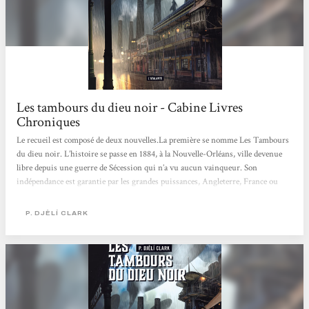
Les tambours du dieu noir - Cabine Livres
Chroniques
Le recueil est composé de deux nouvelles.La première se nomme Les Tambours
du dieu noir. L’histoire se passe en 1884, à la Nouvelle-Orléans, ville devenue
libre depuis une guerre de Sécession qui n’a vu aucun vainqueur. Son
indépendance est garantie par les grandes puissances, Angleterre, France ou
Haïti. En effet, lors de la révolte en Haïti, un scientifique a fourni aux rebelles
une arme terrible, dont le nom de code était les tambours du dieu noir. Elle
P. DJÈLÍ CLARK
avait permis d’invoquer la puissance d’une divinité et de déchaîner une tempête
afin de couler l’escadre navale envoyée...