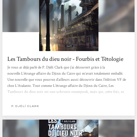
Les Tambours du dieu noir - Fourbis et Têtologie
Je vous ai déjà parlé de P. Djèli Clark que j’ai découvert grâce à la
nouvelle L’étrange affaire du Djinn du Caire qui m’avait totalement emballé.
Une nouvelle que vous pourrez d’ailleurs aussi découvrir dans l’édition VF de
chez L’Atalante. Tout comme L’étrange affaire du Djinn du Caire, Les
Tambours du dieu noir est une uchronie steampunk, mais qui, cette fois, se
déroule à la Nouvelle-Orléans au temps de la guerre de Sécession. Le Nord et le
Sud se regardent en chiens de faïence, les esclaves des Caraïbes se sont libérés...
P. DJÈLÍ CLARK