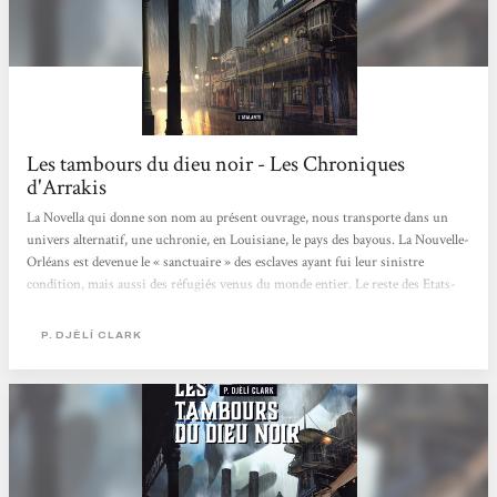
Les tambours du dieu noir - Les Chroniques
d'Arrakis
La Novella qui donne son nom au présent ouvrage, nous transporte dans un
univers alternatif, une uchronie, en Louisiane, le pays des bayous. La Nouvelle-
Orléans est devenue le « sanctuaire » des esclaves ayant fui leur sinistre
condition, mais aussi des réfugiés venus du monde entier. Le reste des Etats-
Unis est en proie à une guerre de Sécession sans fin. La jeune Jacqueline « La
Vrille », cajun pur jus, rêve d’embarquer dans les dirigeables géants qui
P. DJÈLÍ CLARK
parcourent les airs vers les îles de la Caraïbe où les armées d’un certain
Napoléon se sont « cassées...