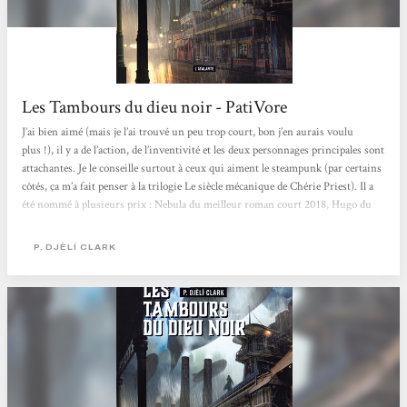
Les Tambours du dieu noir - PatiVore
J’ai bien aimé (mais je l’ai trouvé un peu trop court, bon j’en aurais voulu
plus !), il y a de l’action, de l’inventivité et les deux personnages principales sont
attachantes. Je le conseille surtout à ceux qui aiment le steampunk (par certains
côtés, ça m’a fait penser à la trilogie Le siècle mécanique de Chérie Priest). Il a
été nommé à plusieurs prix : Nebula du meilleur roman court 2018, Hugo du
meilleur roman court 2019, Locus du meilleur roman court 2019 et World
Fantasy du meilleur roman court 2019. La chose un peu difficile : lire...
P. DJÈLÍ CLARK