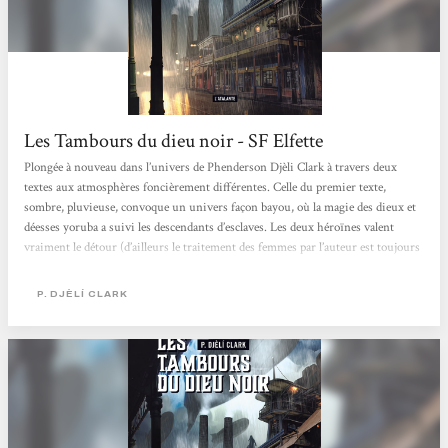
Les Tambours du dieu noir - SF Elfette
Plongée à nouveau dans l’univers de Phenderson Djèli Clark à travers deux
textes aux atmosphères foncièrement différentes. Celle du premier texte,
sombre, pluvieuse, convoque un univers façon bayou, où la magie des dieux et
déesses yoruba a suivi les descendants d’esclaves. Les deux héroïnes valent
vraiment le détour (d’ailleurs le traitement des femmes par l’auteur est toujours
nickel), la mini-enquête aussi, et pour une fois, la narration à la première
personne m’a paru justifiée et utile, d’autant plus intéressante que l’auteur...
P. DJÈLÍ CLARK