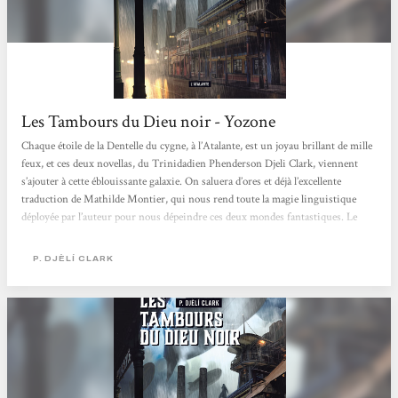
Les Tambours du Dieu noir - Yozone
Chaque étoile de la Dentelle du cygne, à l’Atalante, est un joyau brillant de mille
feux, et ces deux novellas, du Trinidadien Phenderson Djeli Clark, viennent
s’ajouter à cette éblouissante galaxie. On saluera d’ores et déjà l’excellente
traduction de Mathilde Montier, qui nous rend toute la magie linguistique
déployée par l’auteur pour nous dépeindre ces deux mondes fantastiques. Le
vocabulaire est riche, coloré, on est immédiatement plongé dans un déluge
visuel, qui contamine rapidement l’ouïe et presque l’odorat. Tandis qu’on prend
P. DJÈLÍ CLARK
peu à peu...