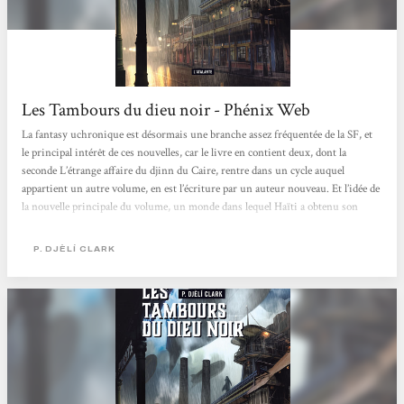
Les Tambours du dieu noir - Phénix Web
La fantasy uchronique est désormais une branche assez fréquentée de la SF, et
le principal intérêt de ces nouvelles, car le livre en contient deux, dont la
seconde L’étrange affaire du djinn du Caire, rentre dans un cycle auquel
appartient un autre volume, en est l’écriture par un auteur nouveau. Et l’idée de
la nouvelle principale du volume, un monde dans lequel Haïti a obtenu son
indépendance grâce à l’aide des dieux du vaudou, et La Nouvelle Orléans est un
état indépendant des États-Unis, par ailleurs éclatés depuis la guerre de
P. DJÈLÍ CLARK
Sécession,...