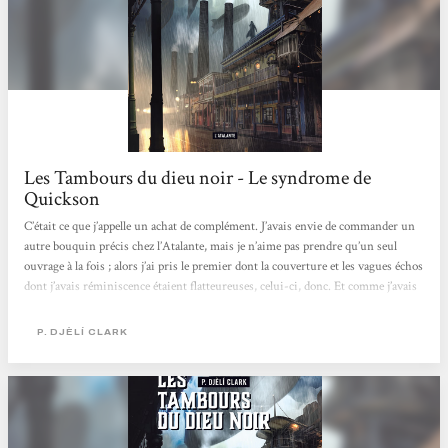
Les Tambours du dieu noir - Le syndrome de
Quickson
C’était ce que j’appelle un achat de complément. J’avais envie de commander un
autre bouquin précis chez l’Atalante, mais je n’aime pas prendre qu’un seul
ouvrage à la fois ; alors j’ai pris le premier dont la couverture et les vagues échos
dont j’avais réminiscence étaient flatteureuses, celui-ci, donc. Et comme j’avais
un trajet en train de quelques heures, l’épaisseur me paraissait absolument
parfaite pour combler mes quelques heures d’ennui avec une lecture qui
P. DJÈLÍ CLARK
s’annonçait fort sympathique. Les choses se goupillent bien, parfois, il faut
savoir le saluer et...