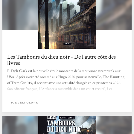
Les Tambours du dieu noir - De l'autre côté des
livres
P. Djèlí Clark est la nouvelle étoile montante de la mouvance steampunk aux
USA. Après avoir été nommé aux Hugo 2020 pour sa nouvelle, The Haunting
of Tram Car 015, il revient avec une actualité chargée en ce printemps 2021.
Son éditeur français, L’Atalante a rassemblé dans un court recueil, Les
Tambours du Dieu noir, deux textes très différents de l’auteur. Le premier, qui
donne aussi son titre à l’ouvrage, se déroule à La Nouvelle-Orléans en 1880.
P. DJÈLÍ CLARK
Dans cet univers où les dieux africains sont bien réels et actifs, Haïti a...