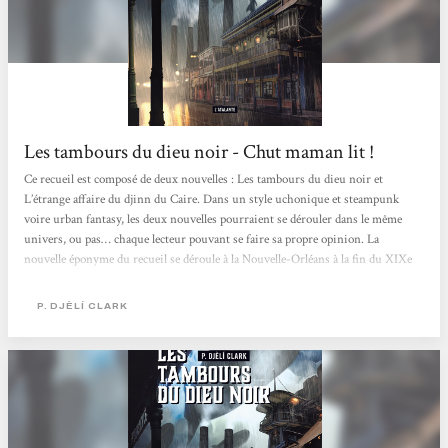
Les tambours du dieu noir - Chut maman lit !
Ce recueil est composé de deux nouvelles : Les tambours du dieu noir et
L’étrange affaire du djinn du Caire. Dans un style uchonique et steampunk
voire urban fantasy, les deux nouvelles pourraient se dérouler dans le même
univers, ou pas… chaque lecteur pouvant se faire sa propre opinion. La
nouvelle éponyme du recueil se déroule à la Nouvelle-Orléans à la fin du XIXe
siècle où la ville entourée de murs gigantesques pour la protéger des ouragans
est indépendante alors que la guerre de sécession n’a pas pris fin et que
P. DJÈLÍ CLARK
Napoléon a tenté de traverser l’Atlantique...