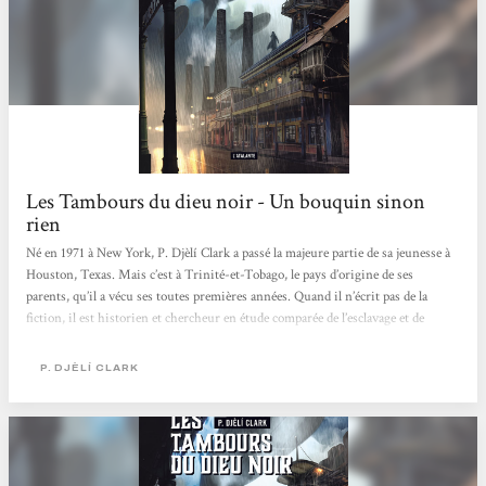
Les Tambours du dieu noir - Un bouquin sinon
rien
Né en 1971 à New York, P. Djèlí Clark a passé la majeure partie de sa jeunesse à
Houston, Texas. Mais c’est à Trinité-et-Tobago, le pays d’origine de ses
parents, qu’il a vécu ses toutes premières années. Quand il n’écrit pas de la
fiction, il est historien et chercheur en étude comparée de l’esclavage et de
l’émancipation dans le monde atlantique. Ressenti Nous sommes sur un livre
composé de deux histoires, premièrement Les tambours du dieu noir comme le
P. DJÈLÍ CLARK
livre l’indique qui est au format novella, suivi de L’étrange affaire...