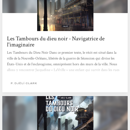
Les Tambours du dieu noir - Navigatrice de
l'imaginaire
Les Tambours du Dieu Noir Dans ce premier texte, le récit est situé dans la
ville de la Nouvelle-Orléans, libérée de la guerre de Sécession qui divise les
États-Unis et de l’esclavagisme, omniprésent hors des murs de la ville. Nous
allons y rencontrer Jacqueline « LaVrille » une enfant qui survit dans les rues
grâce à sa filouterie, et Ann-Marie, capitaine d’un dirigeable de contrebande qui
fait halte dans la ville, et dont les particularités sont intimement liées à celle de
P. DJÈLÍ CLARK
notre jeune héroïne. Comme dans Ring Shout, P. Djèli Clark montre sont
talent...