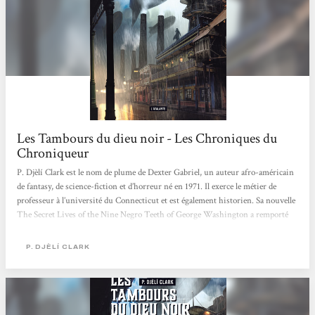
Les Tambours du dieu noir - Les Chroniques du
Chroniqueur
P. Djèlí Clark est le nom de plume de Dexter Gabriel, un auteur afro-américain
de fantasy, de science-fiction et d’horreur né en 1971. Il exerce le métier de
professeur à l’université du Connecticut et est également historien. Sa nouvelle
The Secret Lives of the Nine Negro Teeth of George Washington a remporté
les prix Locus et Nebula. Les nouvelles dont je vais vous parler aujourd’hui, Les
Tambours du dieu noir et L’étrange affaire du Djinn du Caire, sont à l’origine
P. DJÈLÍ CLARK
parues respectivement en 2018 et 2016. Elles ont été traduites par Mathilde
Montier pour les éditions...