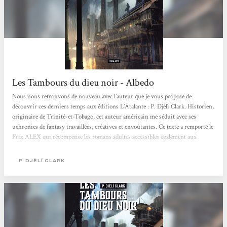
Les Tambours du dieu noir - Albedo
Nous nous retrouvons de nouveau avec l’auteur que je vous propose de
découvrir ces derniers temps aux éditions L’Atalante : P. Djélì Clark. Historien,
originaire de Trinité-et-Tobago, cet auteur américain me séduit avec ses
uchronies de fantasy travaillées, créatives et envoûtantes. Ce texte a remporté le
Prix ALEX qui récompense les romans adultes accessibles également aux
Young Adults (non, ne fuyez pas!!!!!), et finalistes du prix Nebula, Hugo et
World Fantasy Award 2019 (catégorie novella). Pour revenir un instant sur le
P. DJÈLÍ CLARK
prix Alex, qui ne récompense pas les romans Young Adlut,...