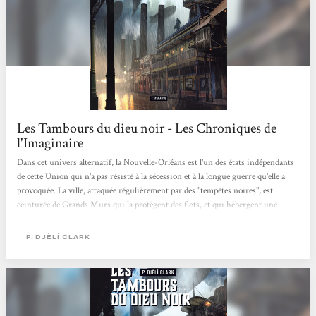
Les Tambours du dieu noir - Les Chroniques de
l'Imaginaire
Dans cet univers alternatif, la Nouvelle-Orléans est l'un des états indépendants
de cette Union qui n'a pas résisté à la sécession et à la longue guerre qu'elle a
provoquée. La ville, attaquée régulièrement par des "tempêtes noires", est
ceinturée de Grands Murs qui la protègent des flots, et qui hébergent une
faune illégale, en plus d'être le support des mâts d'amarrage des dirigeables.
Parmi les enfants des rues, il y a La Vrille, une adolescente orpheline qui s'est
P. DJÈLÍ CLARK
installée dans une alcôve de l'un des Murs. Cela lui permettra d'entendre un
complot...