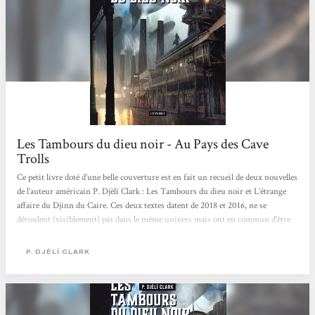
Les Tambours du dieu noir - Au Pays des Cave
Trolls
Ce petit livre doté d’une belle couverture est en fait un recueil de deux nouvelles
de l’auteur américain P. Djèlí Clark : Les Tambours du dieu noir et L’étrange
affaire du Djinn du Caire. Ces deux textes datent de 2018 et 2016, ne se
déroulent (visiblement) pas dans le même univers mais ont en commun d’être
des uchronies. Les nouvelles ont été traduites par Mathilde Montier et on peut
souligner son travail surtout sur la première. Ce livre a été l’occasion de faire
P. DJÈLÍ CLARK
une lecture commune avec Aelinel et ce fut un grand plaisir! Les Tambours du
dieu noir: Nous sommes en Louisiane,...