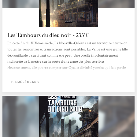
Les Tambours du dieu noir - 233°C
En cette fin du XIXème siècle, La Nouvelle-Orléans est un territoire neutre où
toutes les rencontres et transactions sont possibles. La Vrille est une jeune fille
débrouillarde y survivant comme elle peut. Une oreille involontairement
indiscrète va la mettre sur la route d'une arme des plus terribles.
Heureusement, elle pourra compter sur Oya, la divinité yoruba qui fait partie
d'elle, et sur Ann-Marie, capitaine d'un dirigeable pirate. L'intrigue entière
dans Les Tambours du dieu noir tient en quelques lignes. La petite centaine de
P. DJÈLÍ CLARK
pages de la novella passe pourtant à la vitesse grand V et se lit avec
enthousiasme tant son univers...