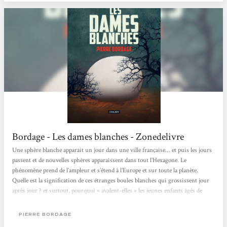
Bordage - Les dames blanches - Zonedelivre
Une sphère blanche apparait un jour dans une ville française… et puis les jours
passent et de nouvelles sphères apparaissent dans tout l’Hexagone. Le
phénomène prend de l’ampleur et s’étend à l’Europe et sur toute la planète.
Quelle est la signification de ces étranges boules blanches qui grossissent jour
après jour ? et surtout, pourquoi « avalent-elles » les jeunes enfants âgés de
trois ans, sans distinction de race et de couleur de peau ? Un véritable coup de
coeur !! Cette découverte des romans, déjà nombreux de l’auteur français...
PIERRE BORDAGE