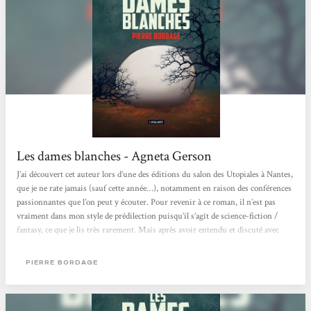
Les dames blanches - Agneta Gerson
J’ai découvert cet auteur lors d’une des éditions du salon des Utopiales à Nantes,
que je ne rate jamais (sauf cette année…), notamment en raison des conférences
passionnantes que l’on peut y écouter. Pour revenir à ce roman, il n’est pas
vraiment dans mon style de prédilection puisqu’il s’agît de science-fiction /
fantasy, ce que je lis très rarement. Mais après avoir entendu et discuté avec
l’auteur, j’ai vraiment eu envie de le lire et de partager un bout de son
imaginaire. Empreint d’humanité et mettant sa plume au service de...
PIERRE BORDAGE