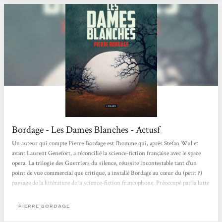
Bordage - Les Dames Blanches - Actusf
Un auteur qui compte Pierre Bordage est l’homme qui, après Stefan Wul et
avant Laurent Genefort, a réconcilié la science-fiction française avec le space
opera. La trilogie des Guerriers du silence, réussite incontestable tant d’un
point de vue commercial que critique, a installé Bordage au cœur du (petit ?)
paysage de la littérature de la science-fiction francophone. Préoccupé par la lutte
contre les fanatismes, Pierre Bordage tient à en imprégner les fictions qu’il
publie. Les Dames blanches s’inscrit dans cette démarche et relève autant de la
PIERRE BORDAGE
science-fiction (par sa proposition...