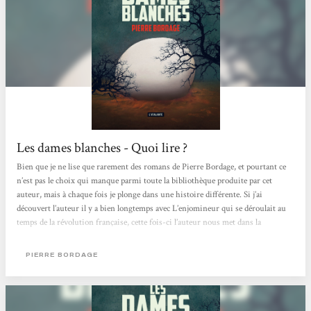
Les dames blanches - Quoi lire ?
Bien que je ne lise que rarement des romans de Pierre Bordage, et pourtant ce
n’est pas le choix qui manque parmi toute la bibliothèque produite par cet
auteur, mais à chaque fois je plonge dans une histoire différente. Si j’ai
découvert l’auteur il y a bien longtemps avec L’enjomineur qui se déroulait au
temps de la révolution française, cette fois-ci l’auteur nous met dans la
situation d’une invasion extraterrestre passive, si ce n’est qu’elle attire les
jeunes enfants de moins de quatre ans. Il est impossible de pénétrer, détruire,
PIERRE BORDAGE
repousser ou déplacer ces dames blanches....