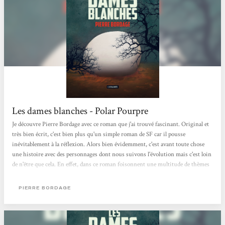
Les dames blanches - Polar Pourpre
Je découvre Pierre Bordage avec ce roman que j'ai trouvé fascinant. Original et
très bien écrit, c'est bien plus qu'un simple roman de SF car il pousse
inévitablement à la réflexion. Alors bien évidemment, c'est avant toute chose
une histoire avec des personnages dont nous suivons l'évolution mais c'est loin
de n'être que cela. En effet, dans ce roman foisonnent une multitude de thèmes
(écologie, surpopulation, épuisement des ressources naturelles, nouvelles
technologies, communication, ...), sans que pour autant cela ne donne
PIERRE BORDAGE
l'impression que Bordage soit moralisateur. Mon seul bémol serait sur la...