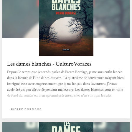
Les dames blanches - CulturoVoraces
Depuis le temps que j'entends parler de Pierre Bordage, je me suis enfin lancée
dans la lecture de l'une de ses œuvres. La quatrième de couverture m'ayant bien
intrigué, c'est avec empressement que je me lançais dans l'aventure. J'avoue
avoir été un peu déroutée pendant ma lecture. Les dames blanches sont en toile
de fond du roman et, bien qu'omniprésentes, elles n'en sont pas le sujet
principal. Chaque chapitre porte le nom d'un personnage et on va suivre un
petit bout de son histoire, puis le retrouver plusieurs années plus tard, ou non.
PIERRE BORDAGE
Certains vont se croiser, s'aimer ou se déchirer, j'ai beaucoup aimé...