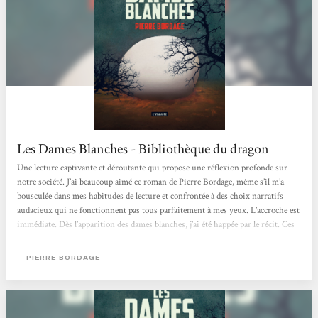
Les Dames Blanches - Bibliothèque du dragon
Une lecture captivante et déroutante qui propose une réflexion profonde sur
notre société. J’ai beaucoup aimé ce roman de Pierre Bordage, même s’il m’a
bousculée dans mes habitudes de lecture et confrontée à des choix narratifs
audacieux qui ne fonctionnent pas tous parfaitement à mes yeux. L’accroche est
immédiate. Dès l’apparition des dames blanches, j’ai été happée par le récit. Ces
créatures mystérieuses qui surgissent sans prévenir et font disparaître les
enfants de moins de quatre ans créent d’emblée...
PIERRE BORDAGE