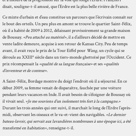
disait, souligne-t-il amusé, que l’Erdre est la plus belle rivière de France.
Ce mixte d’urbain et d’eau constitue un parcours que l’écrivain connaît sur
le bout des orteils. Un peu plus en amont se trouve le quartier Saint-Félix,
où il a habité de 2009 à 2012, délaissant provisoirement sa grande maison
de Boussay.
«Peu attaché au matériel»,
il a d’ailleurs décidé de mettre en
vente ladite demeure, acquise à son retour de Kansas City. Peu de temps
avant, il avait reçu le prix de la Tour Eiffel pour
Wang,
un cycle qui se
e
déroule au XXIII
siècle dans un tiers-monde ghettoïsé par l’Occident. Ce
prix récompensait la
«qualité de sa langue française»
et ses
«qualités
d’inventeur et de conteur»
.
A Saint-Félix, Bordage montre du doigt l’endroit où il a séjourné. En ce
début 2009, sa femme venait de disparaître, fauchée par une voiture
pendant leurs vacances en Inde. Il avait besoin de s’éloigner de Boussay où
il vivait seul.
«Je me souviens d’un isolement très fort à la campagne.»
Durant les trois années qui ont suivi, il marchait le long de l’Erdre l’après-
midi, observant les oiseaux et le va-et-vient des navigables.
«Le dernier
bateau-lavoir, qui servait aux lavandières nombreuses à une époque ici, a été
transformé en habitation»,
renseigne-t-il.