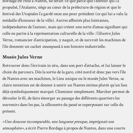
Bordage est relié à Nantes, ne serait-ce que parce que l’éditeur qui l’a
propulsé, l’Atalante, siège au cœur de la préfecture de région et que le
festival des Utopiales l’a gardé onze ans pour président (ce qui lui a valu la
médaille d’honneur de la ville). Autres affinités plus lointaines,
indépendantes de l’auteur, mais qui créent une sorte d’amas signifiant qui
colle en partie à la représentation culturelle de la ville : l’illustre Jules
Verne, romancier d’anticipation, y naquit, et de surcroît les machines de
l’île donnent un cachet
steampunk
à son histoire industrielle.
Musée Jules Verne
Retrouver donc l’écrivain in situ, dans son port d’attache, et lui laisser le
choix du parcours. Dès la sortie de la gare, côté nord et donc pas vers l’île
de Nantes avec ses machines, le Lieu unique ou le musée Jules Verne, sa
claire intention est de donner à sentir un Nantes intime plutôt qu’un lieu
déjà symboliquement marqué. Cheminer simplement. Marcher permet de
dérouler le fil, de faire émerger au passage des différents quartiers les
souvenirs dans les pas, la silhouette du passé se superposant sur celle du
présent.
«Une douceur incomparable, une langueur presque, imprégnait son
atmosphère»,
a écrit Pierre Bordage à propos de Nantes, dans une courte