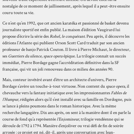
nostalgie de ce moment de jaillissement, après lequel il a peut-être ensuite
couru toute sa vie.
Ce n’est qu’en 1992, que cet ancien karatéka et passionné de basket devenu
journaliste sportif est enfin publié. La maison d’édition Vaugirard lui
propose d’écrire la série des
Rohel, le conquérant
. Peu après, il découvre les
éditions l’Atlante qui publient Orson Scott Card traduit par son ancien
professeur de banjo Patrick Couton. Il livre à Pierre Michaut, le directeur,
ses
Guerriers du silence,
space opera
épique. La trilogie connaît un succès
immédiat, Pierre Bordage gagne l’accréditation définitive dans la SF
française, qui vit un joli renouveau dans ce milieu des années 90.
Mais, conteur invétéré avant d’être un architecte d’univers, Pierre
Bordage s’avère un touche-à-tout virtuose. Non content du
space opera,
il
chevauche vers la fantasy initiatique avec les impressionnantes
Fables de
l’Humpur,
rédigées alors qu’il s’est installé avec sa famille en Dordogne, puis
se lance à pleins poumons dans le roman historique. Avec la même
recherche langagière. Dix ans après, on sent à la manière dont il en parle la
course de fond qu’a représentée
l’Enjomineur,
trilogie vendéenne qui se
déroule de 1792 à 1794. Manière d’enjoliver ou vrai défi de fin de soirée
arrosée : ce projet est né, dit-il, après une conversation avec Jean-