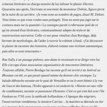
création littéraire se charge ensuite de lui infuser le plaisir d’écrire.
Quarante ans après, l’écrivain se souvient de monsieur Defoix, figure pivot
de la suite de sa carrière.
«Je vous note au nombre de pages, disait M. Defoix.
Vous faites ce que vous voulez sans préjugés. Vous ne serez pas jugé sur le
contenu mais sur la quantité.»
La consigne paraît à rebrousse-poil de ce
qu’on attend d’un littéraire, communément adepte de style et de
construction narrative. Celle-ci eut pour résultat chez Bordage, déjà
fervent de mythologie, de l’aider à ouvrir le robinet à fond.
«J’ai découvert
le plaisir de raconter des histoires, d’abord comme une écriture automatique,
puis elles se sont structurées.»
Rue Sully, à un passage piétons, une dame le reconnaît et se dirige vers lui.
Elle s’occupe d’une association organisatrice de rencontres littéraires.
Toujours affable, Pierre Bordage lui raconte qu’il est invité à un festival au
Bhoutan cet été, ce qui paraît quand même du dernier chic exotique. La
balade débouche ensuite sur le quai de Versailles et on le sent frémir à la vue
de l’eau et des bateaux, l’Erdre apparaît à cet endroit-là.
«Nantes est une ville
de comblement, raconte ce passionné d’histoire. C’est ce qui s’est fait avec l’île
Feydeau en 1750, avec la méthode hollandaise.»
L’époque des négriers,
l’insurrection vendéenne, le sinistre Carrier… la matière se déroule au fur
er
et à mesure de la progression sur la voie qui longe l’Erdre. François I