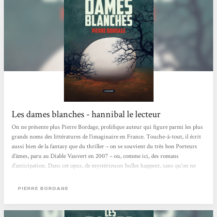
Les dames blanches - hannibal le lecteur
On ne présente plus Pierre Bordage, prolifique auteur qui figure parmi les plus
grands noms des littératures de l’imaginaire en France. Touche-à-tout, il écrit
aussi bien de la fantasy que du thriller – on se souvient du très bon Porteurs
d’âmes, paru au Diable Vauvert en 2007 – ou, comme ici, des romans
d’anticipation. Dans cet opus, de mystérieuses bulles happent, sans qu’on ne
sache ni pourquoi ni comment, des enfants ayant tous pour point commun
d’avoir moins de quatre ans au moment de leur disparition. À partir de cette
PIERRE BORDAGE
idée de départ, originale mais relativement simple, l’auteur...