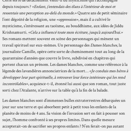
Cette sorte de détachement vient-il du mysticisme qui l’accompagne
depuis toujours ?
«Enfant, j’entendais des élans à l’intérieur de moi et
ressentais une perception au-delà du monde.»
Quatre ans de petit séminaire
l’ont dégoûté de la religion, une
«oppression»,
mais il a cultivé le
mysticisme, s’intéressant au taoïsme, au bouddhisme, aux idées de Jiddu
Krishnamurti.
«Cela a influencé toute mon écriture, jusqu’à aujourd’hui.»
Ses romans mettent souvent en scène des personnages qui mènent un
travail spirituel sur eux-mêmes. Un personnage des
Dames blanches,
la
journaliste Camille, opère cette sorte de cheminement tout au long de la
quarantaine d’années que couvre le livre, subdivisé en chapitres qui
portent chacun un prénom. Les dames blanches, comme une référence à la
légende des lavandières annonciatrices de la mort…
«Je conduis mes héros à
développer leur part spirituelle, à retrouver leur force intérieure qui les rend
incontrôlables»,
acquiesce-t-il, étonné lui aussi que son roman, tout juste
sorti chez l’Atalante, n’arrive sur la table qu’à la fin de la balade.
Les dames blanches sont d’immenses bulles extraterrestres débarquées un
jour sur une terre et qui absorbent petit à petit tous les enfants de la
planète de moins de 4 ans. Sa vision de l’invasion sert en fait à pousser son
sujet, l’homme confronté à ses propres limites. Dans quelle mesure
accepterait-on de sacrifier ses propres enfants ? N’en ferait-on pas autant