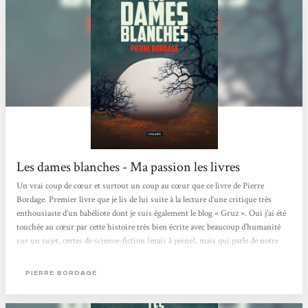
Les dames blanches - Ma passion les livres
Un vrai coup de cœur et surtout un coup au cœur que ce livre de Pierre
Bordage. Premier livre que je lis de lui suite à la lecture d’une critique très
enthousiaste d’un babéliote dont je suis également le blog « Gruz ». Oui j’ai été
touchée au cœur par cette histoire très bien écrite avec beaucoup d’humanité
sur un sujet, certes de science-fiction (mais à peine), mais qui parle de notre
propre humanité, notre vie d’être humain sur cette terre. J’ai vraiment été
touchée par cette histoire, les destins des différents...
PIERRE BORDAGE