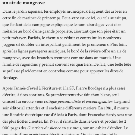
un air de mangrove
Dans le jardin japonais, les employés municipaux élaguent des arbres en
cette fin de matinée de printemps. Peut-être est-ce ici, ou cela aurait pu,
que l’enfant de la campagne explique que le nom «bordage» veut dire
métairie au bord d’une grande propriété, ajoutant que son père était un
petit métayer. Parfois, le chemin se réduit et contraint les nombreux
joggeurs à doubler en interpellant gentiment les promeneurs. Plus loin,
après les lignes paysagères asiatiques, le bord de la rivière offre un air de
mangrove, avec des branches trempant comme dans un marais. Une
famille de ragondins y prenait souvent ses quartiers. De fait, une belle bête
se prélasse placidement en contrebas comme pour appuyer les dires de
Bordage.
Après l’année d’’éveil à l’écriture et à la SF, Pierre Bordage n’a plus cessé
d’écrire, à flots continus. Sa première tentative fait chou blanc, seul
Grasset lui envoie
«une critique personnalisée et encourageante»
. Le grand
soir éditorial attendra et il enchaîne différents métiers. En 1981, il monte
une librairie ésotérique rue d’Alésia à Paris, dont Françoise Hardy sera une
des plus fidèles clientes. En 1985, il s’installe dans le Gers et produit les 2
000 pages des
Guerriers du silence
en six mois, sur un cahier d’écolier. Le
souvenir d’une expérience d’écriture intense. On devine chez lui la