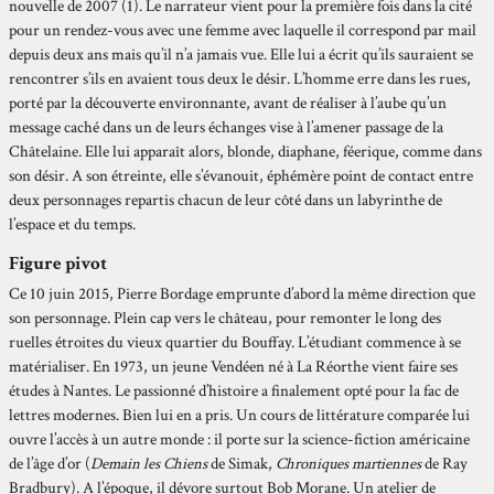
nouvelle de 2007 (1). Le narrateur vient pour la première fois dans la cité
pour un rendez-vous avec une femme avec laquelle il correspond par mail
depuis deux ans mais qu’il n’a jamais vue. Elle lui a écrit qu’ils sauraient se
rencontrer s’ils en avaient tous deux le désir. L’homme erre dans les rues,
porté par la découverte environnante, avant de réaliser à l’aube qu’un
message caché dans un de leurs échanges vise à l’amener passage de la
Châtelaine. Elle lui apparaît alors, blonde, diaphane, féerique, comme dans
son désir. A son étreinte, elle s’évanouit, éphémère point de contact entre
deux personnages repartis chacun de leur côté dans un labyrinthe de
l’espace et du temps.
Figure pivot
Ce 10 juin 2015, Pierre Bordage emprunte d’abord la même direction que
son personnage. Plein cap vers le château, pour remonter le long des
ruelles étroites du vieux quartier du Bouffay. L’étudiant commence à se
matérialiser. En 1973, un jeune Vendéen né à La Réorthe vient faire ses
études à Nantes. Le passionné d’histoire a finalement opté pour la fac de
lettres modernes. Bien lui en a pris. Un cours de littérature comparée lui
ouvre l’accès à un autre monde : il porte sur la science-fiction américaine
de l’âge d’or (
Demain les Chiens
de Simak,
Chroniques martiennes
de Ray
Bradbury). A l’époque, il dévore surtout Bob Morane. Un atelier de