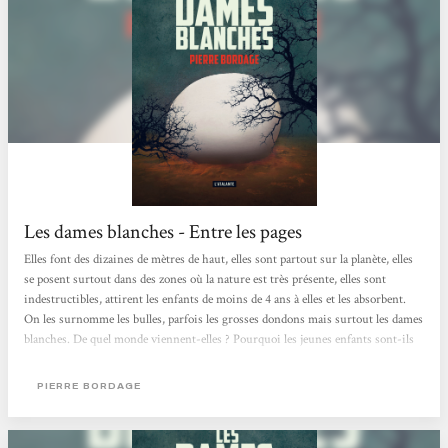
Les dames blanches - Entre les pages
Elles font des dizaines de mètres de haut, elles sont partout sur la planète, elles
se posent surtout dans des zones où la nature est très présente, elles sont
indestructibles, attirent les enfants de moins de 4 ans à elles et les absorbent.
On les surnomme les bulles, parfois les grosses dondons mais surtout les dames
blanches. De quel monde viennent-elles ? Pourquoi les jeunes enfants sont-ils
leurs seules cibles ? Que veulent-elles aux hommes ? Sont-elles vraiment une
menace ? Lorsque la première bulle arrive sur Terre, Léo s’enfuit vers elle et
PIERRE BORDAGE
s’évanouit à l’intérieur. Elodie,...