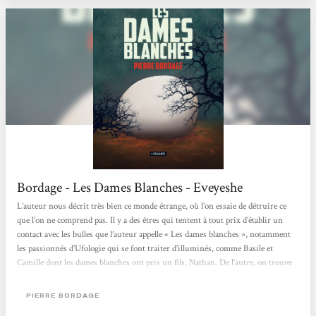
Bordage - Les Dames Blanches - Eveyeshe
L’auteur nous décrit très bien ce monde étrange, où l’on essaie de détruire ce
que l’on ne comprend pas. Il y a des êtres qui tentent à tout prix d’établir un
contact avec les bulles que l’auteur appelle « Les dames blanches », notamment
les passionnés d’Ufologie qui se font traiter d’illuminés, comme Basile et
Camille dont les dames blanches ont pris un fils, Nathan. De l’autre, on trouve
tous les fadas du complot, ultra militaristes qui voient une occasion de donner
un sens à leur vie en devenant des miliciens. On s’attache quand même au
PIERRE BORDAGE
premier...