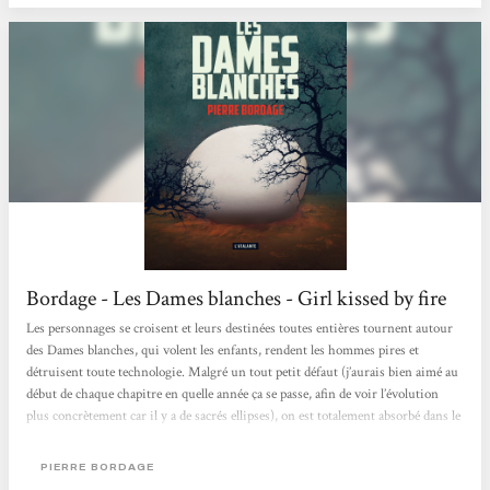
Bordage - Les Dames blanches - Girl kissed by fire
Les personnages se croisent et leurs destinées toutes entières tournent autour
des Dames blanches, qui volent les enfants, rendent les hommes pires et
détruisent toute technologie. Malgré un tout petit défaut (j’aurais bien aimé au
début de chaque chapitre en quelle année ça se passe, afin de voir l’évolution
plus concrètement car il y a de sacrés ellipses), on est totalement absorbé dans le
roman et on souhaite en connaître le dénouement. L’écriture est très agréable et
on se demande également comment on pourrait réagir dans cette situation....
PIERRE BORDAGE