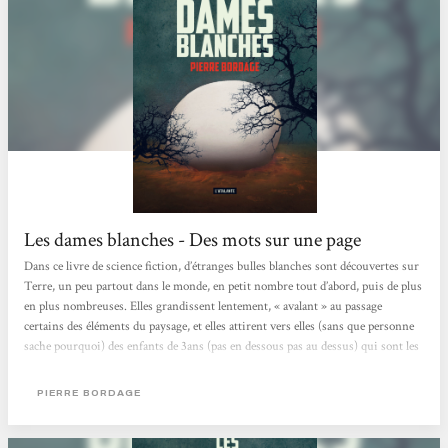
Les dames blanches - Des mots sur une page
Dans ce livre de science fiction, d’étranges bulles blanches sont découvertes sur
Terre, un peu partout dans le monde, en petit nombre tout d’abord, puis de plus
en plus nombreuses. Elles grandissent lentement, « avalant » au passage
certains des éléments du paysage, et elles attirent vers elles (sans que personne
sache pourquoi) des enfants de 3ans (pas en dessous pas au dessus) qui sont les
seuls à pouvoir les pénétrer sans jamais réapparaitre. Assez vite les Humains se
mettent en tête de les détruire, et s’entêtent dans cette mission, quitte à décider
PIERRE BORDAGE
de sacrifier...