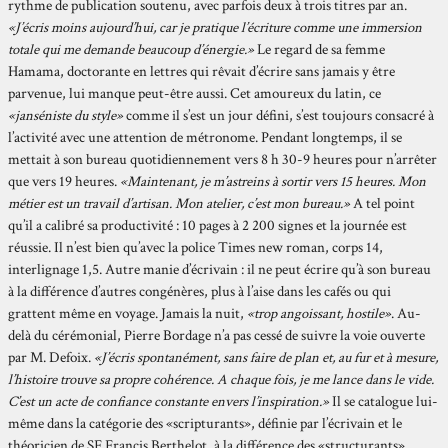
rythme de publication soutenu, avec parfois deux à trois titres par an.
«J’écris moins aujourd’hui, car je pratique l’écriture comme une immersion
totale qui me demande beaucoup d’énergie.»
Le regard de sa femme
Hamama, doctorante en lettres qui rêvait d’écrire sans jamais y être
parvenue, lui manque peut-être aussi. Cet amoureux du latin, ce
«janséniste du style»
comme il s’est un jour défini, s’est toujours consacré à
l’activité avec une attention de métronome. Pendant longtemps, il se
mettait à son bureau quotidiennement vers 8 h 30-9 heures pour n’arrêter
que vers 19 heures.
«Maintenant, je m’astreins à sortir vers 15 heures. Mon
métier est un travail d’artisan. Mon atelier, c’est mon bureau.»
A tel point
qu’il a calibré sa productivité : 10 pages à 2 200 signes et la journée est
réussie. Il n’est bien qu’avec la police Times new roman, corps 14,
interlignage 1,5. Autre manie d’écrivain : il ne peut écrire qu’à son bureau
à la différence d’autres congénères, plus à l’aise dans les cafés ou qui
grattent même en voyage. Jamais la nuit,
«trop angoissant, hostile»
. Au-
delà du cérémonial, Pierre Bordage n’a pas cessé de suivre la voie ouverte
par M. Defoix.
«J’écris spontanément, sans faire de plan et, au fur et à mesure,
l’histoire trouve sa propre cohérence. A chaque fois, je me lance dans le vide.
C’est un acte de confiance constante envers l’inspiration.»
Il se catalogue lui-
même dans la catégorie des «scripturants», définie par l’écrivain et le
théoricien de SF Francis Berthelot, à la différence des «structurants».