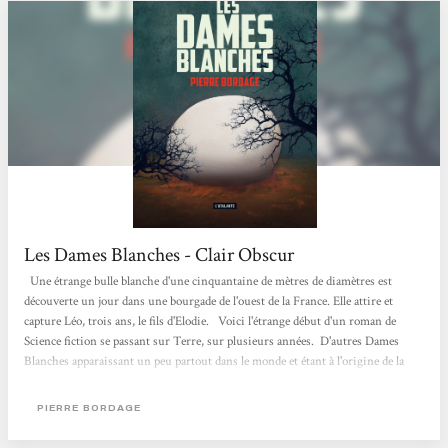
Les Dames Blanches - Clair Obscur
Une étrange bulle blanche d'une cinquantaine de mètres de diamètres est
découverte un jour dans une bourgade de l'ouest de la France. Elle attire et
capture Léo, trois ans, le fils d'Elodie. Voici l'étrange début d'un roman de
Science fiction se passant sur Terre, sur plusieurs années. D'autres Dames
Blanches apparaissant un peu partout dans le monde et étant à l'origine de la
disparition de centaines d'enfants, les humains vont alors se livrer à une
bataille sans merci et complètement immonde. Car si ces Dames Blanches
PIERRE BORDAGE
créent des turbulences électromagnétiques,...