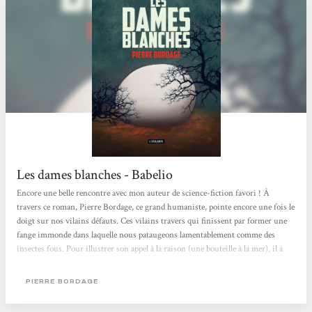
Les dames blanches - Babelio
Encore une belle rencontre avec mon auteur de science-fiction favori ! À
travers ce roman, Pierre Bordage, ce grand humaniste, pointe encore une fois le
doigt sur nos vilains défauts. Ces vilains travers qui finissent par former une
fange immonde dans laquelle nous pataugeons lamentablement comme des
insectes fous. Pour illustrer son appel à la raison (une bouteille à la mer), il a
mis en scène l'arrivée des Dames banches, ces grosses sphères venues d'ailleurs.
Et là, tout s'enchaine… Les comportements induits dans cette histoire sont tout
PIERRE BORDAGE
à fait d'actualité, et ils sont même intemporels, puis l'humanité...