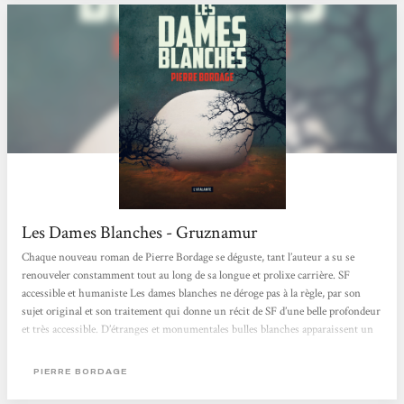
Les Dames Blanches - Gruznamur
Chaque nouveau roman de Pierre Bordage se déguste, tant l’auteur a su se
renouveler constamment tout au long de sa longue et prolixe carrière. SF
accessible et humaniste Les dames blanches ne déroge pas à la règle, par son
sujet original et son traitement qui donne un récit de SF d’une belle profondeur
et très accessible. D’étranges et monumentales bulles blanches apparaissent un
peu partout dans le monde et capturent certains enfants avant leur quatrième
anniversaire. C’est l’histoire de l’humanité sur une période de 50 ans que nous
PIERRE BORDAGE
propose l’auteur. Elle est confrontée...