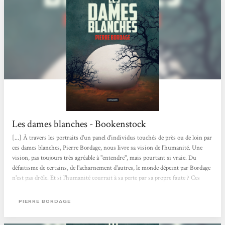
Les dames blanches - Bookenstock
[...] À travers les portraits d'un panel d'individus touchés de près ou de loin par
ces dames blanches, Pierre Bordage, nous livre sa vision de l'humanité. Une
vision, pas toujours très agréable à "entendre", mais pourtant si vraie. Du
défaitisme de certains, de l'acharnement d'autres, le monde dépeint par Bordage
n'est pas drôle. Et si l'humanité courrait à sa perte par sa propre faute ? Ces
portraits, ce sont des mères qui perdent leur enfant, des hommes amenés à
combattre ces dames blanches, d'abord de façon traditionnelle puis en utilisant
PIERRE BORDAGE
des enfants ... Le comble de l'horreur...