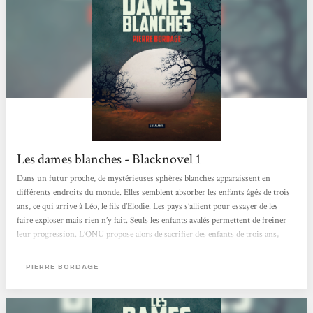
Les dames blanches - Blacknovel 1
Dans un futur proche, de mystérieuses sphères blanches apparaissent en
différents endroits du monde. Elles semblent absorber les enfants âgés de trois
ans, ce qui arrive à Léo, le fils d’Elodie. Les pays s’allient pour essayer de les
faire exploser mais rien n’y fait. Seuls les enfants avalés permettent de freiner
leur progression. L’ONU propose alors de sacrifier des enfants de trois ans,
armés d’une ceinture d’explosifs, et promulgue la loi d’Isaac, celle du sacrifice
d’un enfant de chaque couple. Ce roman est rythmé par des chapitres d’une
PIERRE BORDAGE
dizaine de pages, portant le...