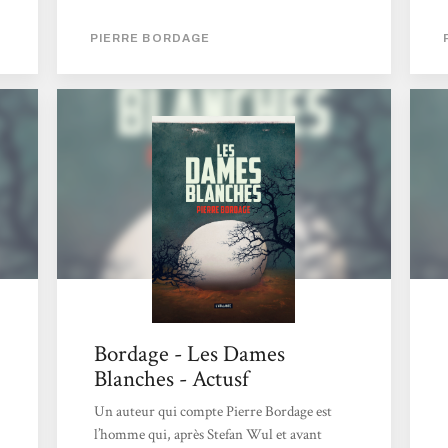
former une fange immonde dans laquelle
nous pataugeons lamentablement comme
PIERRE BORDAGE
des insectes fous. Pour illustrer son appel à la
raison (une bouteille à la mer), il a mis en
scène l'arrivée des Dames banches, ces
grosses sphères venues d'ailleurs. Et là, tout
s'enchaine… Les comportements induits
dans cette histoire sont tout à fait d'actualité,
et ils sont même intemporels, puis
l'humanité...
Bordage - Les Dames
Blanches - Actusf
Un auteur qui compte Pierre Bordage est
l’homme qui, après Stefan Wul et avant