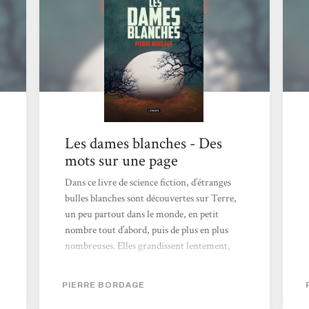
chapitres d’une dizaine de pages, portant le...
Les dames blanches - Des
mots sur une page
Dans ce livre de science fiction, d’étranges
bulles blanches sont découvertes sur Terre,
un peu partout dans le monde, en petit
nombre tout d’abord, puis de plus en plus
nombreuses. Elles grandissent lentement,
« avalant » au passage certains des éléments
du paysage, et elles attirent vers elles (sans
PIERRE BORDAGE
que personne sache pourquoi) des enfants de