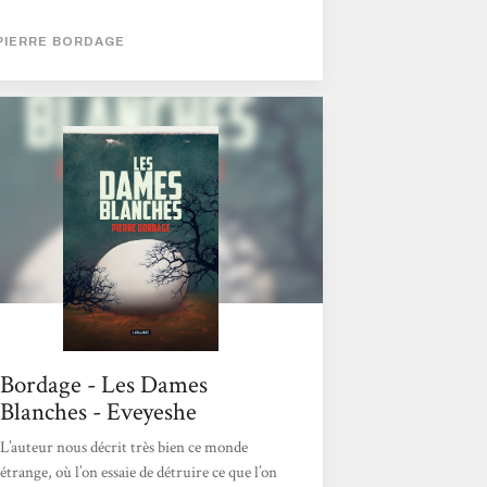
début d'un roman de Science fiction se
passant sur Terre, sur plusieurs années.
PIERRE BORDAGE
D'autres Dames Blanches apparaissant un
peu partout dans le monde et étant à
l'origine de la disparition de centaines
d'enfants, les humains vont alors se livrer à
une bataille sans merci et complètement
immonde. Car si ces Dames Blanches créent
des turbulences électromagnétiques,...
Bordage - Les Dames
Blanches - Eveyeshe
L’auteur nous décrit très bien ce monde
étrange, où l’on essaie de détruire ce que l’on