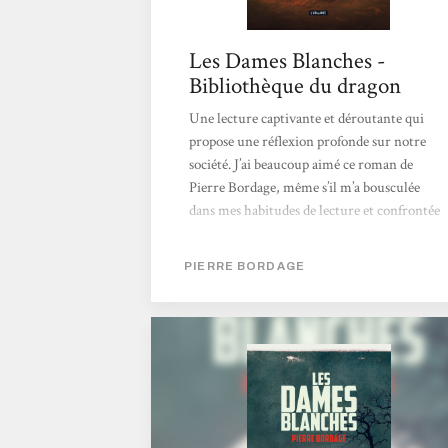
Les Dames Blanches -
Bibliothèque du dragon
Une lecture captivante et déroutante qui
propose une réflexion profonde sur notre
société. J’ai beaucoup aimé ce roman de
Pierre Bordage, même s’il m’a bousculée
dans mes habitudes de lecture et confrontée
à des choix narratifs audacieux qui ne
fonctionnent pas tous parfaitement à mes
PIERRE BORDAGE
yeux. L’accroche est immédiate. Dès
l’apparition des dames blanches, j’ai été
happée par le récit. Ces créatures
mystérieuses qui surgissent sans prévenir et
font disparaître les enfants de moins de
quatre ans créent d’emblée...