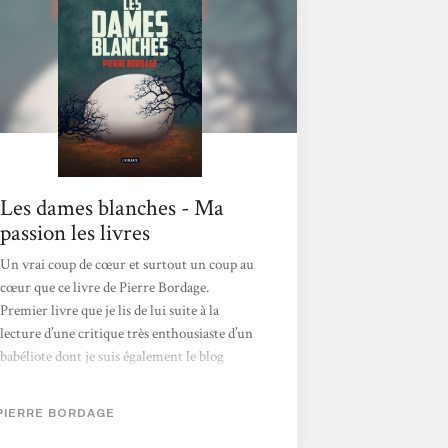
sur Terre, Léo s’enfuit vers elle et s’évanouit
à l’intérieur. Elodie,...
Les dames blanches - Ma
passion les livres
Un vrai coup de cœur et surtout un coup au
cœur que ce livre de Pierre Bordage.
Premier livre que je lis de lui suite à la
lecture d’une critique très enthousiaste d’un
babéliote dont je suis également le blog
« Gruz ». Oui j’ai été touchée au cœur par
cette histoire très bien écrite avec beaucoup
PIERRE BORDAGE
d’humanité sur un sujet, certes de science-