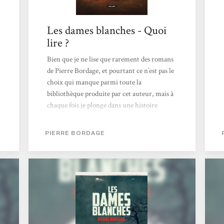
Les dames blanches - Quoi
lire ?
Bien que je ne lise que rarement des romans
de Pierre Bordage, et pourtant ce n’est pas le
choix qui manque parmi toute la
bibliothèque produite par cet auteur, mais à
chaque fois je plonge dans une histoire
différente. Si j’ai découvert l’auteur il y a
bien longtemps avec L’enjomineur qui se
PIERRE BORDAGE
déroulait au temps de la révolution
française, cette fois-ci l’auteur nous met dans
la situation d’une invasion extraterrestre
passive, si ce n’est qu’elle attire les jeunes
enfants de moins de quatre ans. Il est
impossible de pénétrer, détruire, repousser
ou déplacer ces dames blanches....