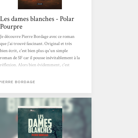
Les dames blanches - Polar
Pourpre
Je découvre Pierre Bordage avec ce roman
que j'ai trouvé fascinant. Original et très
bien écrit, c'est bien plus qu'un simple
roman de SF car il pousse inévitablement à la
réflexion. Alors bien évidemment, c'est
avant toute chose une histoire avec des
personnages dont nous suivons l'évolution
PIERRE BORDAGE
mais c'est loin de n'être que cela. En effet,
dans ce roman foisonnent une multitude de
thèmes (écologie, surpopulation,
épuisement des ressources naturelles,
nouvelles technologies, communication, ...),
sans que pour autant cela ne donne
l'impression que Bordage soit moralisateur.
Mon seul bémol serait sur la...