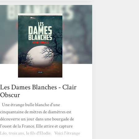
fiction (mais à peine), mais qui parle de
notre propre humanité, notre vie d’être
humain sur cette terre. J’ai vraiment été
touchée par cette histoire, les destins des
différents...
Les Dames Blanches - Clair
Obscur
Une étrange bulle blanche d'une
cinquantaine de mètres de diamètres est
découverte un jour dans une bourgade de
l'ouest de la France. Elle attire et capture
Léo, trois ans, le fils d'Elodie. Voici l'étrange