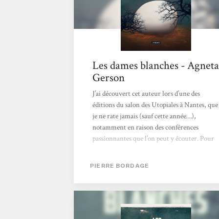
Les dames blanches - Agneta
Gerson
J’ai découvert cet auteur lors d’une des
éditions du salon des Utopiales à Nantes, que
je ne rate jamais (sauf cette année…),
notamment en raison des conférences
passionnantes que l’on peut y écouter. Pour
revenir à ce roman, il n’est pas vraiment
dans mon style de prédilection puisqu’il s’agît
PIERRE BORDAGE
de science-fiction / fantasy, ce que je lis très
rarement. Mais après avoir entendu et
discuté avec l’auteur, j’ai vraiment eu envie
de le lire et de partager un bout de son
imaginaire. Empreint d’humanité et mettant