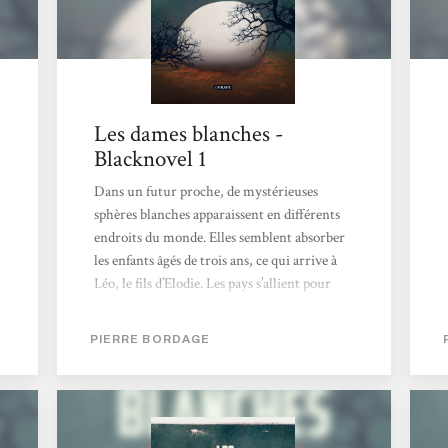
Les dames blanches -
Blacknovel 1
Dans un futur proche, de mystérieuses
sphères blanches apparaissent en différents
endroits du monde. Elles semblent absorber
les enfants âgés de trois ans, ce qui arrive à
Léo, le fils d’Elodie. Les pays s’allient pour
essayer de les faire exploser mais rien n’y fait.
Seuls les enfants avalés permettent de freiner
PIERRE BORDAGE
leur progression. L’ONU propose alors de
sacrifier des enfants de trois ans, armés d’une
ceinture d’explosifs, et promulgue la loi
d’Isaac, celle du sacrifice d’un enfant de
chaque couple. Ce roman est rythmé par des