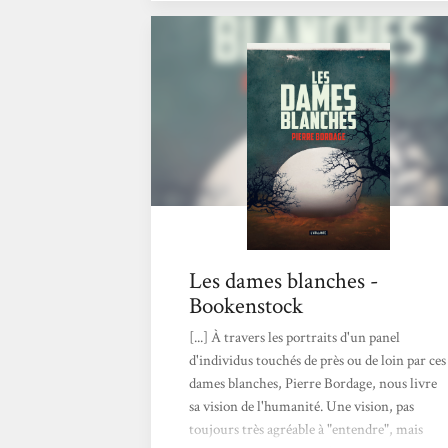
mystérieuses bulles happent, sans qu’on ne
sache ni pourquoi ni comment, des enfants
ayant tous pour point commun d’avoir
moins de quatre ans au moment de leur
disparition. À partir de cette idée de départ,
originale mais relativement simple,
l’auteur...
Les dames blanches -
Bookenstock
[...] À travers les portraits d'un panel
d'individus touchés de près ou de loin par ces
dames blanches, Pierre Bordage, nous livre
sa vision de l'humanité. Une vision, pas
toujours très agréable à "entendre", mais