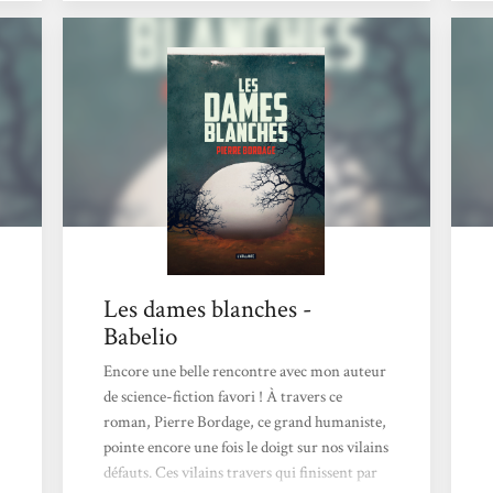
3ans (pas en dessous pas au dessus) qui sont
les seuls à pouvoir les pénétrer sans jamais
réapparaitre. Assez vite les Humains se
mettent en tête de les détruire, et s’entêtent
dans cette mission, quitte à décider de
sacrifier...
Les dames blanches -
Babelio
Encore une belle rencontre avec mon auteur
de science-fiction favori ! À travers ce
roman, Pierre Bordage, ce grand humaniste,
pointe encore une fois le doigt sur nos vilains
défauts. Ces vilains travers qui finissent par