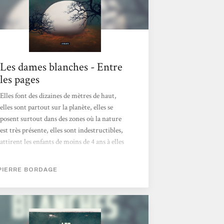
Les dames blanches - Entre
les pages
Elles font des dizaines de mètres de haut,
elles sont partout sur la planète, elles se
posent surtout dans des zones où la nature
est très présente, elles sont indestructibles,
attirent les enfants de moins de 4 ans à elles
et les absorbent. On les surnomme les bulles,
parfois les grosses dondons mais surtout les
PIERRE BORDAGE
dames blanches. De quel monde viennent-
elles ? Pourquoi les jeunes enfants sont-ils
leurs seules cibles ? Que veulent-elles aux
hommes ? Sont-elles vraiment une menace ?
Lorsque la première bulle arrive