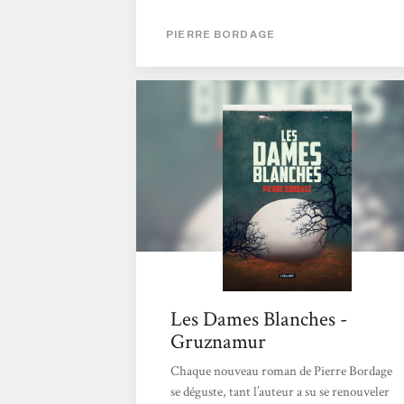
pourtant si vraie. Du défaitisme de certains,
de l'acharnement d'autres, le monde dépeint
PIERRE BORDAGE
par Bordage n'est pas drôle. Et si l'humanité
courrait à sa perte par sa propre faute ? Ces
portraits, ce sont des mères qui perdent leur
enfant, des hommes amenés à combattre ces
dames blanches, d'abord de façon
traditionnelle puis en utilisant des enfants ...
Le comble de l'horreur...
Les Dames Blanches -
Gruznamur
Chaque nouveau roman de Pierre Bordage
se déguste, tant l’auteur a su se renouveler