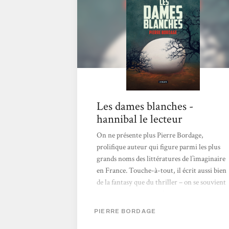
sa plume au service de...
Les dames blanches -
hannibal le lecteur
On ne présente plus Pierre Bordage,
prolifique auteur qui figure parmi les plus
grands noms des littératures de l’imaginaire
en France. Touche-à-tout, il écrit aussi bien
de la fantasy que du thriller – on se souvient
du très bon Porteurs d’âmes, paru au Diable
Vauvert en 2007 – ou, comme ici, des
PIERRE BORDAGE
romans d’anticipation. Dans cet opus, de