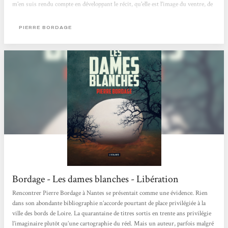
m’en suis rendu compte en développant le récit, qu’elle est l’image du ventre, de
la matrice, et que l’un des sujets principaux du roman est la relation à la
maternité, à la filiation. La thématique est très actuelle, dans un monde où « la
PIERRE BORDAGE
peur pousse à l’aberration », comme vous le dites si bien...
Bordage - Les dames blanches - Libération
Rencontrer Pierre Bordage à Nantes se présentait comme une évidence. Rien
dans son abondante bibliographie n’accorde pourtant de place privilégiée à la
ville des bords de Loire. La quarantaine de titres sortis en trente ans privilégie
l’imaginaire plutôt qu’une cartographie du réel. Mais un auteur, parfois malgré