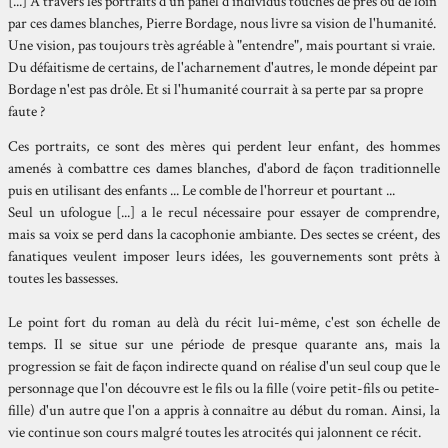
[...] À travers les portraits d'un panel d'individus touchés de près ou de loin
par ces dames blanches, Pierre Bordage, nous livre sa vision de l'humanité.
Une vision, pas toujours très agréable à "entendre", mais pourtant si vraie.
Du défaitisme de certains, de l'acharnement d'autres, le monde dépeint par
Bordage n'est pas drôle. Et si l'humanité courrait à sa perte par sa propre
faute ?
Ces portraits, ce sont des mères qui perdent leur enfant, des hommes
amenés à combattre ces dames blanches, d'abord de façon traditionnelle
puis en utilisant des enfants ... Le comble de l'horreur et pourtant ...
Seul un ufologue [...] a le recul nécessaire pour essayer de comprendre,
mais sa voix se perd dans la cacophonie ambiante. Des sectes se créent, des
fanatiques veulent imposer leurs idées, les gouvernements sont prêts à
toutes les bassesses.
Le point fort du roman au delà du récit lui-même, c'est son échelle de
temps. Il se situe sur une période de presque quarante ans, mais la
progression se fait de façon indirecte quand on réalise d'un seul coup que le
personnage que l'on découvre est le fils ou la fille (voire petit-fils ou petite-
fille) d'un autre que l'on a appris à connaître au début du roman. Ainsi, la
vie continue son cours malgré toutes les atrocités qui jalonnent ce récit.