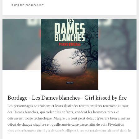
coeur !! Cette découverte des romans, déjà nombreux de l’auteur français...
PIERRE BORDAGE
Bordage - Les Dames blanches - Girl kissed by fire
Les personnages se croisent et leurs destinées toutes entières tournent autour
des Dames blanches, qui volent les enfants, rendent les hommes pires et
détruisent toute technologie. Malgré un tout petit défaut (j’aurais bien aimé au
début de chaque chapitre en quelle année ça se passe, afin de voir l’évolution
plus concrètement car il y a de sacrés ellipses), on est totalement absorbé dans le
roman et on souhaite en connaître le dénouement. L’écriture est très agréable et