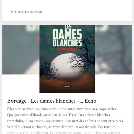
Pierre Bordage s’empare de ce phénomène de peur dans Les Dames Blanches,
son nouveau roman paru aux éditions l’Atalante. Tout commence par une
PIERRE BORDAGE
apparition en France, une étrange bulle blanche. Cette...
Bordage - Les dames blanches - L'Echo
Elles sont arrivées soudainement, imposantes, mystérieuses, impassibles.
Quelques unes d'abord, par-ci par-là sur Terre. Des sphères blanches
immobiles, silencieuses, inquiétantes. Aussitôt des enfants se sont précipités
vers elles, et ont été happés, comme absorbés, et ont disparu. Pas tous les
enfants, certains seulement. La réplique des autorités ne se fera pas attendre,