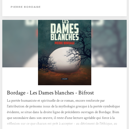
belligérant : notre monde à nous, auto-destructeur et motivé par des
PIERRE BORDAGE
considérations qui laisse l'humain à l'écart, jusqu'à le sacrifier... […] Un livre
très dur, violent, difficile sur un plan émotionnel,...
Bordage - Les Dames blanches - Bifrost
La portée humaniste et spirituelle de ce roman, encore renforcée par
l'attribution de prénoms issus de la mythologie grecque à la portée symbolique
évidente, se situe dans la droite ligne de précédents ouvrages de Bordage. Bien
que secondaire dans son œuvre, il reste d'une lecture agréable qui force à la
réflexion sur ce que chacun est prêt à accepter - au détriment de l'éthique, au