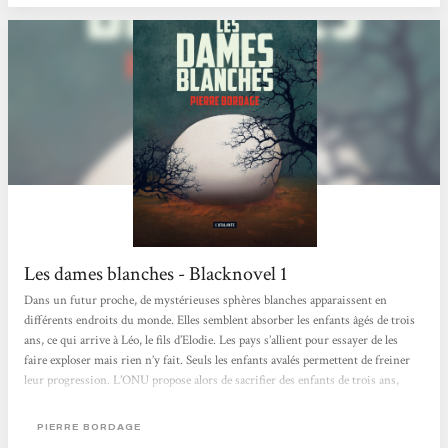
Les dames blanches - Blacknovel 1
Dans un futur proche, de mystérieuses sphères blanches apparaissent en
différents endroits du monde. Elles semblent absorber les enfants âgés de trois
ans, ce qui arrive à Léo, le fils d’Elodie. Les pays s’allient pour essayer de les
faire exploser mais rien n’y fait. Seuls les enfants avalés permettent de freiner
leur progression. L’ONU propose alors de sacrifier des enfants de trois ans,
armés d’une ceinture d’explosifs, et promulgue la loi d’Isaac, celle du sacrifice
d’un enfant de chaque couple. Ce roman est rythmé par des chapitres d’une
PIERRE BORDAGE
dizaine de pages, portant le...