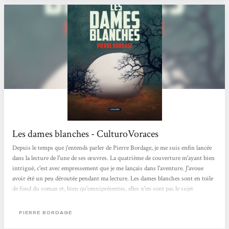
Les dames blanches - CulturoVoraces
Depuis le temps que j'entends parler de Pierre Bordage, je me suis enfin lancée
dans la lecture de l'une de ses œuvres. La quatrième de couverture m'ayant bien
intrigué, c'est avec empressement que je me lançais dans l'aventure. J'avoue
avoir été un peu déroutée pendant ma lecture. Les dames blanches sont en toile
de fond du roman et, bien qu'omniprésentes, elles n'en sont pas le sujet
principal. Chaque chapitre porte le nom d'un personnage et on va suivre un
petit bout de son histoire, puis le retrouver plusieurs années plus tard, ou non.
PIERRE BORDAGE
Certains vont se croiser, s'aimer ou se déchirer, j'ai beaucoup aimé...