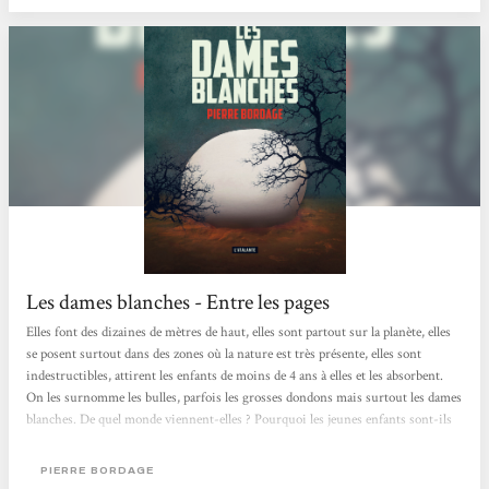
Les dames blanches - Entre les pages
Elles font des dizaines de mètres de haut, elles sont partout sur la planète, elles
se posent surtout dans des zones où la nature est très présente, elles sont
indestructibles, attirent les enfants de moins de 4 ans à elles et les absorbent.
On les surnomme les bulles, parfois les grosses dondons mais surtout les dames
blanches. De quel monde viennent-elles ? Pourquoi les jeunes enfants sont-ils
leurs seules cibles ? Que veulent-elles aux hommes ? Sont-elles vraiment une
menace ? Lorsque la première bulle arrive sur Terre, Léo s’enfuit vers elle et
PIERRE BORDAGE
s’évanouit à l’intérieur. Elodie,...