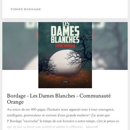
d’exception […] Attention, aussi noire que cette histoire paraisse elle n’est pas
vraiment pessimiste. Bordage offre à certains personnages la possibilité de se
PIERRE BORDAGE
corriger, d’être rédimés …...
Bordage - Les Dames Blanches - Communauté
Orange
Au cours de ces 400 pages, l'humain nous apparaît tour à tour courageux,
intelligent, provocateur et surtout d'une grande veulerie ! J'ai aimé que
P.Bordage "raccroche" le temps de son histoire à notre temps, c'est je pense ce
qui en fait sa force, son intérêt et amène la réflexion. lalouve8