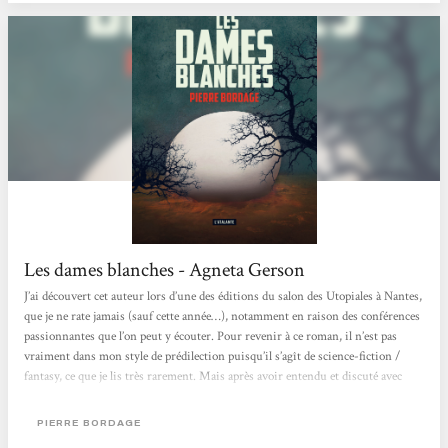
Les dames blanches - Agneta Gerson
J’ai découvert cet auteur lors d’une des éditions du salon des Utopiales à Nantes,
que je ne rate jamais (sauf cette année…), notamment en raison des conférences
passionnantes que l’on peut y écouter. Pour revenir à ce roman, il n’est pas
vraiment dans mon style de prédilection puisqu’il s’agît de science-fiction /
fantasy, ce que je lis très rarement. Mais après avoir entendu et discuté avec
l’auteur, j’ai vraiment eu envie de le lire et de partager un bout de son
imaginaire. Empreint d’humanité et mettant sa plume au service de...
PIERRE BORDAGE