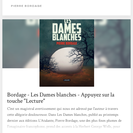
on se demande également comment on pourrait réagir dans cette situation....
PIERRE BORDAGE
Bordage - Les Dames blanches - Appuyez sur la
touche "Lecture"
C'est un magistral avertissement qui nous est adressé par l'auteur à travers
cette allégorie douloureuse. Dans Les Dames blanches, publié au printemps
dernier aux éditions L'Atalante, Pierre Bordage, une des plus fines plumes de
l'imaginaire francophone, prend des accents à la Herbert George Wells, pour
une espèce de Guerre des Mondes, où l'on finit par comprendre qu'il n'y a qu'un