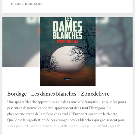
un sens à leur vie en devenant des miliciens. On s’attache quand même au
PIERRE BORDAGE
premier...
Bordage - Les dames blanches - Zonedelivre
Une sphère blanche apparait un jour dans une ville française… et puis les jours
passent et de nouvelles sphères apparaissent dans tout l’Hexagone. Le
phénomène prend de l’ampleur et s’étend à l’Europe et sur toute la planète.
Quelle est la signification de ces étranges boules blanches qui grossissent jour
après jour ? et surtout, pourquoi « avalent-elles » les jeunes enfants âgés de
trois ans, sans distinction de race et de couleur de peau ? Un véritable coup de