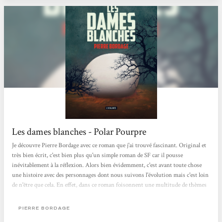
Les dames blanches - Polar Pourpre
Je découvre Pierre Bordage avec ce roman que j'ai trouvé fascinant. Original et
très bien écrit, c'est bien plus qu'un simple roman de SF car il pousse
inévitablement à la réflexion. Alors bien évidemment, c'est avant toute chose
une histoire avec des personnages dont nous suivons l'évolution mais c'est loin
de n'être que cela. En effet, dans ce roman foisonnent une multitude de thèmes
(écologie, surpopulation, épuisement des ressources naturelles, nouvelles
technologies, communication, ...), sans que pour autant cela ne donne
PIERRE BORDAGE
l'impression que Bordage soit moralisateur. Mon seul bémol serait sur la...