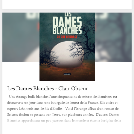
à fait d'actualité, et ils sont même intemporels, puis l'humanité...
Les Dames Blanches - Clair Obscur
Une étrange bulle blanche d'une cinquantaine de mètres de diamètres est
découverte un jour dans une bourgade de l'ouest de la France. Elle attire et
capture Léo, trois ans, le fils d'Elodie. Voici l'étrange début d'un roman de
Science fiction se passant sur Terre, sur plusieurs années. D'autres Dames
Blanches apparaissant un peu partout dans le monde et étant à l'origine de la
disparition de centaines d'enfants, les humains vont alors se livrer à une
bataille sans merci et complètement immonde. Car si ces Dames Blanches