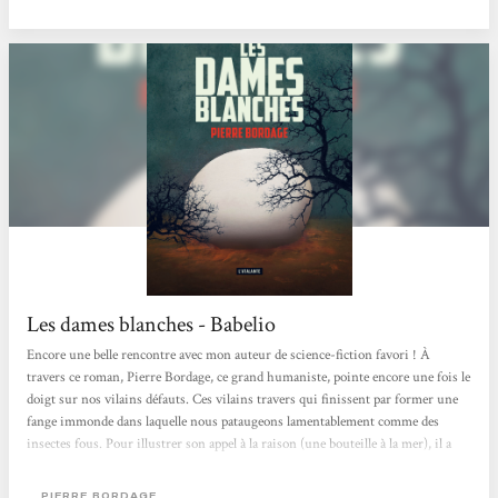
Les dames blanches - Babelio
Encore une belle rencontre avec mon auteur de science-fiction favori ! À
travers ce roman, Pierre Bordage, ce grand humaniste, pointe encore une fois le
doigt sur nos vilains défauts. Ces vilains travers qui finissent par former une
fange immonde dans laquelle nous pataugeons lamentablement comme des
insectes fous. Pour illustrer son appel à la raison (une bouteille à la mer), il a
mis en scène l'arrivée des Dames banches, ces grosses sphères venues d'ailleurs.
Et là, tout s'enchaine… Les comportements induits dans cette histoire sont tout
PIERRE BORDAGE