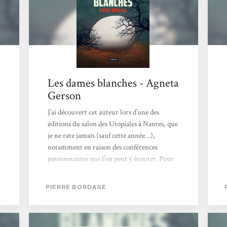
Les dames blanches - Agneta
Gerson
J’ai découvert cet auteur lors d’une des
éditions du salon des Utopiales à Nantes, que
je ne rate jamais (sauf cette année…),
notamment en raison des conférences
passionnantes que l’on peut y écouter. Pour
revenir à ce roman, il n’est pas vraiment
dans mon style de prédilection puisqu’il s’agît
PIERRE BORDAGE
de science-fiction / fantasy, ce que je lis très
rarement. Mais après avoir entendu et
discuté avec l’auteur, j’ai vraiment eu envie