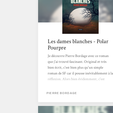
Les dames blanches - Polar
Pourpre
Je découvre Pierre Bordage avec ce roman
que j'ai trouvé fascinant. Original et très
bien écrit, c'est bien plus qu'un simple
roman de SF car il pousse inévitablement à la
réflexion. Alors bien évidemment, c'est
avant toute chose une histoire avec des
personnages dont nous suivons l'évolution
PIERRE BORDAGE
mais c'est loin de n'être que cela. En effet,
dans ce roman foisonnent une multitude de
thèmes (écologie, surpopulation,