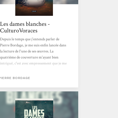
Les dames blanches -
CulturoVoraces
Depuis le temps que j'entends parler de
Pierre Bordage, je me suis enfin lancée dans
la lecture de l'une de ses œuvres. La
quatrième de couverture m'ayant bien
intrigué, c'est avec empressement que je me
lançais dans l'aventure. J'avoue avoir été un
peu déroutée pendant ma lecture. Les dames
PIERRE BORDAGE
blanches sont en toile de fond du roman et,
bien qu'omniprésentes, elles n'en sont pas le
sujet principal. Chaque chapitre porte le
nom d'un personnage et on va suivre un
petit bout de son histoire, puis le retrouver
plusieurs années plus tard, ou non. Certains
vont se croiser, s'aimer ou se déchirer, j'ai