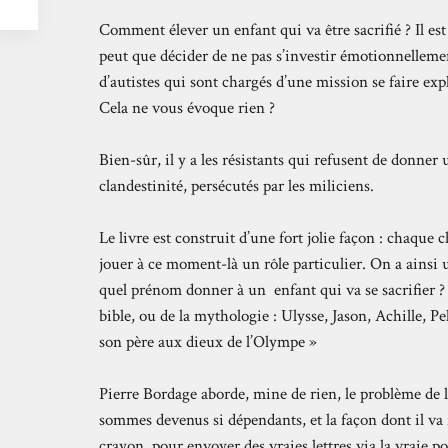
Comment élever un enfant qui va être sacrifié ? Il es
peut que décider de ne pas s’investir émotionnellemen
d’autistes qui sont chargés d’une mission se faire exp
Cela ne vous évoque rien ?
Bien-sûr, il y a les résistants qui refusent de donner 
clandestinité, persécutés par les miliciens.
Le livre est construit d’une fort jolie façon : chaque
jouer à ce moment-là un rôle particulier. On a ainsi
quel prénom donner à un enfant qui va se sacrifier ? 
bible, ou de la mythologie : Ulysse, Jason, Achille, Pel
son père aux dieux de l’Olympe »
Pierre Bordage aborde, mine de rien, le problème de 
sommes devenus si dépendants, et la façon dont il va f
crayon, pour envoyer des vraies lettres via la vraie 