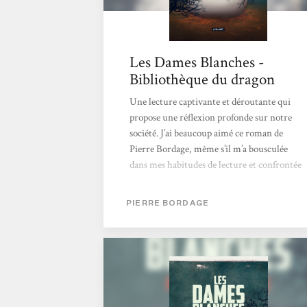
Les Dames Blanches -
Bibliothèque du dragon
Une lecture captivante et déroutante qui
propose une réflexion profonde sur notre
société. J’ai beaucoup aimé ce roman de
Pierre Bordage, même s’il m’a bousculée
dans mes habitudes de lecture et confrontée
à des choix narratifs audacieux qui ne
fonctionnent pas tous parfaitement à mes
PIERRE BORDAGE
yeux. L’accroche est immédiate. Dès
l’apparition des dames blanches, j’ai été
happée par le récit. Ces créatures
mystérieuses qui surgissent sans prévenir et
font disparaître les enfants de moins de
quatre ans créent d’emblée...