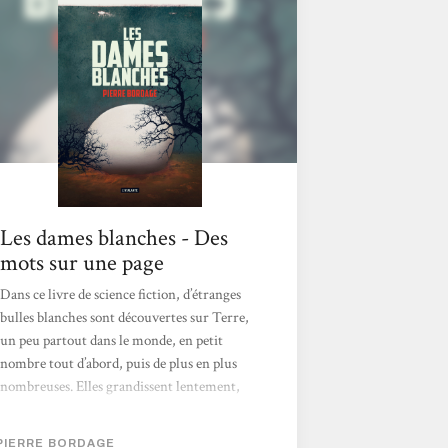
d’Isaac, celle du sacrifice d’un enfant de
chaque couple. Ce roman est rythmé par des
chapitres d’une dizaine de pages, portant le...
Les dames blanches - Des
mots sur une page
Dans ce livre de science fiction, d’étranges
bulles blanches sont découvertes sur Terre,
un peu partout dans le monde, en petit
nombre tout d’abord, puis de plus en plus
nombreuses. Elles grandissent lentement,
« avalant » au passage certains des éléments
du paysage, et elles attirent vers elles (sans
PIERRE BORDAGE