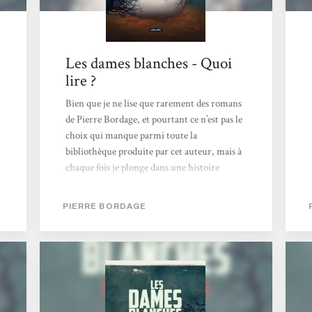
Les dames blanches - Quoi
lire ?
Bien que je ne lise que rarement des romans
de Pierre Bordage, et pourtant ce n’est pas le
choix qui manque parmi toute la
bibliothèque produite par cet auteur, mais à
chaque fois je plonge dans une histoire
différente. Si j’ai découvert l’auteur il y a
bien longtemps avec L’enjomineur qui se
PIERRE BORDAGE
déroulait au temps de la révolution
française, cette fois-ci l’auteur nous met dans
la situation d’une invasion extraterrestre
passive, si ce n’est qu’elle attire les jeunes
enfants de moins de quatre ans. Il est
impossible de pénétrer, détruire, repousser
ou déplacer ces dames blanches....