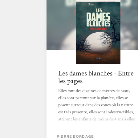
épuisement des ressources naturelles,
nouvelles technologies, communication, ...),
sans que pour autant cela ne donne
l'impression que Bordage soit moralisateur.
Mon seul bémol serait sur la...
Les dames blanches - Entre
les pages
Elles font des dizaines de mètres de haut,
elles sont partout sur la planète, elles se
posent surtout dans des zones où la nature
est très présente, elles sont indestructibles,
attirent les enfants de moins de 4 ans à elles
et les absorbent. On les surnomme les bulles,
parfois les grosses dondons mais surtout les
PIERRE BORDAGE