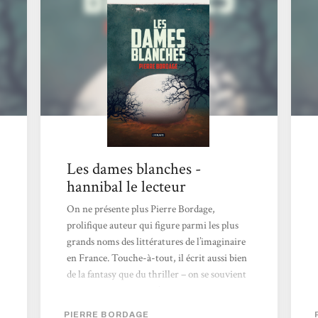
de le lire et de partager un bout de son
imaginaire. Empreint d’humanité et mettant
sa plume au service de...
Les dames blanches -
hannibal le lecteur
On ne présente plus Pierre Bordage,
prolifique auteur qui figure parmi les plus
grands noms des littératures de l’imaginaire
en France. Touche-à-tout, il écrit aussi bien
de la fantasy que du thriller – on se souvient
du très bon Porteurs d’âmes, paru au Diable
Vauvert en 2007 – ou, comme ici, des
PIERRE BORDAGE