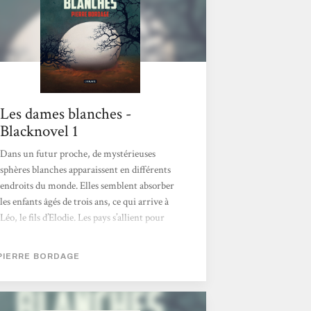
beaucoup aimé...
Les dames blanches -
Blacknovel 1
Dans un futur proche, de mystérieuses
sphères blanches apparaissent en différents
endroits du monde. Elles semblent absorber
les enfants âgés de trois ans, ce qui arrive à
Léo, le fils d’Elodie. Les pays s’allient pour
essayer de les faire exploser mais rien n’y fait.
Seuls les enfants avalés permettent de freiner
PIERRE BORDAGE
leur progression. L’ONU propose alors de
sacrifier des enfants de trois ans, armés d’une
ceinture d’explosifs, et promulgue la loi