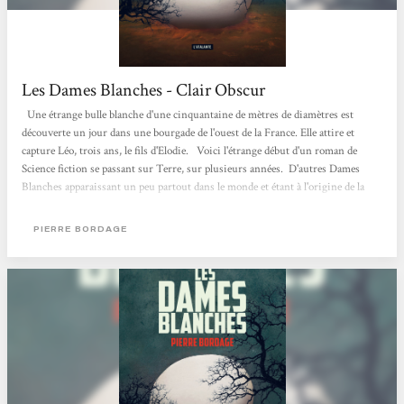
Les Dames Blanches - Clair Obscur
Une étrange bulle blanche d'une cinquantaine de mètres de diamètres est
découverte un jour dans une bourgade de l'ouest de la France. Elle attire et
capture Léo, trois ans, le fils d'Elodie. Voici l'étrange début d'un roman de
Science fiction se passant sur Terre, sur plusieurs années. D'autres Dames
Blanches apparaissant un peu partout dans le monde et étant à l'origine de la
disparition de centaines d'enfants, les humains vont alors se livrer à une
bataille sans merci et complètement immonde. Car si ces Dames Blanches
PIERRE BORDAGE
créent des turbulences électromagnétiques,...