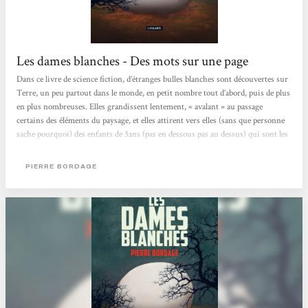
Les dames blanches - Des mots sur une page
Dans ce livre de science fiction, d’étranges bulles blanches sont découvertes sur
Terre, un peu partout dans le monde, en petit nombre tout d’abord, puis de plus
en plus nombreuses. Elles grandissent lentement, « avalant » au passage
certains des éléments du paysage, et elles attirent vers elles (sans que personne
sache pourquoi) des enfants de 3ans (pas en dessous pas au dessus) qui sont les
seuls à pouvoir les pénétrer sans jamais réapparaitre. Assez vite les Humains se
mettent en tête de les détruire, et s’entêtent dans cette mission, quitte à décider
PIERRE BORDAGE
de sacrifier...