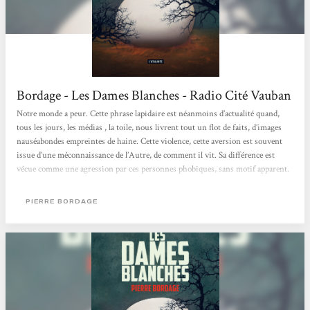
Bordage - Les Dames Blanches - Radio Cité Vauban
Notre monde a peur. Cette phrase lapidaire est néanmoins d’actualité quand,
tous les jours, les médias , la toile, nous livrent tout un flot de faits, d’images
nauséabondes empreintes de haine. Cette violence, cette aversion est souvent
issue d’une méconnaissance de l’Autre, de comment il vit. Sa différence est
vécue comme une agression par ces personnes phobiques, sans motif apparent.
Pierre Bordage s’empare de ce phénomène de peur dans Les Dames Blanches,
son nouveau roman paru aux éditions l’Atalante. Tout commence par une
PIERRE BORDAGE
apparition en France, une étrange bulle blanche. Cette...