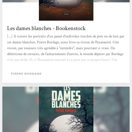
Les dames blanches - Bookenstock
[...] À travers les portraits d'un panel d'individus touchés de près ou de loin par
ces dames blanches, Pierre Bordage, nous livre sa vision de l'humanité. Une
vision, pas toujours très agréable à "entendre", mais pourtant si vraie. Du
défaitisme de certains, de l'acharnement d'autres, le monde dépeint par Bordage
n'est pas drôle. Et si l'humanité courrait à sa perte par sa propre faute ? Ces
portraits, ce sont des mères qui perdent leur enfant, des hommes amenés à
combattre ces dames blanches, d'abord de façon traditionnelle puis en utilisant
PIERRE BORDAGE
des enfants ... Le comble de l'horreur...