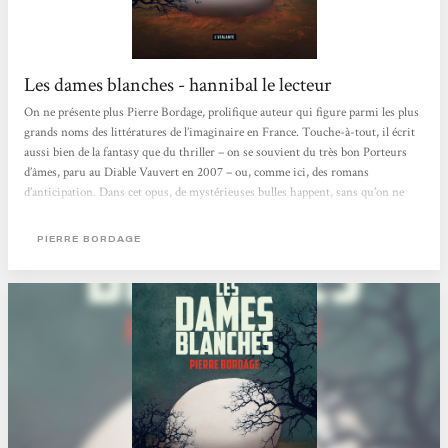
Les dames blanches - hannibal le lecteur
On ne présente plus Pierre Bordage, prolifique auteur qui figure parmi les plus
grands noms des littératures de l’imaginaire en France. Touche-à-tout, il écrit
aussi bien de la fantasy que du thriller – on se souvient du très bon Porteurs
d’âmes, paru au Diable Vauvert en 2007 – ou, comme ici, des romans
d’anticipation. Dans cet opus, de mystérieuses bulles happent, sans qu’on ne
sache ni pourquoi ni comment, des enfants ayant tous pour point commun
d’avoir moins de quatre ans au moment de leur disparition. À partir de cette
PIERRE BORDAGE
idée de départ, originale mais relativement simple, l’auteur...