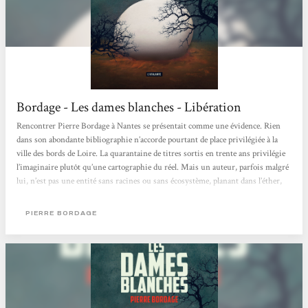
Bordage - Les dames blanches - Libération
Rencontrer Pierre Bordage à Nantes se présentait comme une évidence. Rien
dans son abondante bibliographie n’accorde pourtant de place privilégiée à la
ville des bords de Loire. La quarantaine de titres sortis en trente ans privilégie
l’imaginaire plutôt qu’une cartographie du réel. Mais un auteur, parfois malgré
lui, n’est pas une entité sans racines ou sans écosystème, planant dans l’éther,
disparaissant derrière ses écrits. Pierre Bordage est relié à Nantes, ne serait-ce
que parce que l’éditeur qui l’a...
PIERRE BORDAGE