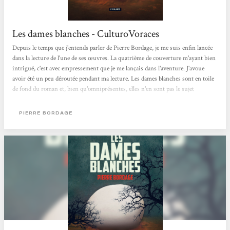
Les dames blanches - CulturoVoraces
Depuis le temps que j'entends parler de Pierre Bordage, je me suis enfin lancée
dans la lecture de l'une de ses œuvres. La quatrième de couverture m'ayant bien
intrigué, c'est avec empressement que je me lançais dans l'aventure. J'avoue
avoir été un peu déroutée pendant ma lecture. Les dames blanches sont en toile
de fond du roman et, bien qu'omniprésentes, elles n'en sont pas le sujet
principal. Chaque chapitre porte le nom d'un personnage et on va suivre un
petit bout de son histoire, puis le retrouver plusieurs années plus tard, ou non.
PIERRE BORDAGE
Certains vont se croiser, s'aimer ou se déchirer, j'ai beaucoup aimé...