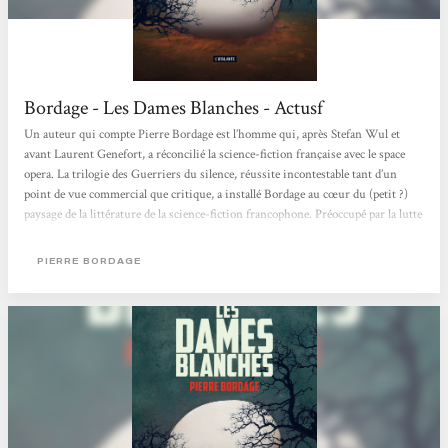
Bordage - Les Dames Blanches - Actusf
Un auteur qui compte Pierre Bordage est l’homme qui, après Stefan Wul et
avant Laurent Genefort, a réconcilié la science-fiction française avec le space
opera. La trilogie des Guerriers du silence, réussite incontestable tant d’un
point de vue commercial que critique, a installé Bordage au cœur du (petit ?)
paysage de la littérature de la science-fiction francophone. Préoccupé par la lutte
contre les fanatismes, Pierre Bordage tient à en imprégner les fictions qu’il
publie. Les Dames blanches s’inscrit dans cette démarche et relève autant de la
PIERRE BORDAGE
science-fiction (par sa proposition...