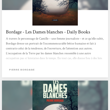
Bordage - Les Dames blanches - Daily Books
A travers le personnage de Camille – une femme journaliste – et ce qu’elle subit,
Bordage dresse un portrait de l’incommensurable bêtise humaine et fait à
contrario celui de la tendresse, de l’ouverture, de l’attention aux autres.
L’occupation de la Terre par les dames blanches ressemble à une autre
occupation pas si lointaine dans le temps. En tout cas, elle donne lieu à des lois
d’exception […] Attention, aussi noire que cette histoire paraisse elle n’est pas
vraiment pessimiste. Bordage offre à certains personnages la possibilité de se
PIERRE BORDAGE
corriger, d’être rédimés …...