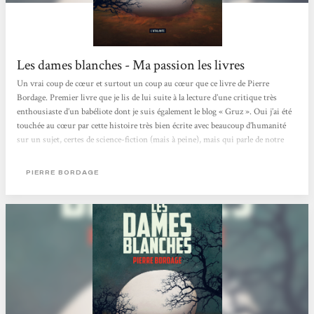
Les dames blanches - Ma passion les livres
Un vrai coup de cœur et surtout un coup au cœur que ce livre de Pierre
Bordage. Premier livre que je lis de lui suite à la lecture d’une critique très
enthousiaste d’un babéliote dont je suis également le blog « Gruz ». Oui j’ai été
touchée au cœur par cette histoire très bien écrite avec beaucoup d’humanité
sur un sujet, certes de science-fiction (mais à peine), mais qui parle de notre
propre humanité, notre vie d’être humain sur cette terre. J’ai vraiment été
touchée par cette histoire, les destins des différents...
PIERRE BORDAGE