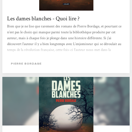
Les dames blanches - Quoi lire ?
Bien que je ne lise que rarement des romans de Pierre Bordage, et pourtant ce
n’est pas le choix qui manque parmi toute la bibliothèque produite par cet
auteur, mais à chaque fois je plonge dans une histoire différente. Si j’ai
découvert l’auteur il y a bien longtemps avec L’enjomineur qui se déroulait au
temps de la révolution française, cette fois-ci l’auteur nous met dans la
situation d’une invasion extraterrestre passive, si ce n’est qu’elle attire les
jeunes enfants de moins de quatre ans. Il est impossible de pénétrer, détruire,
PIERRE BORDAGE
repousser ou déplacer ces dames blanches....