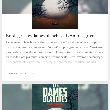
Bordage - Les dames blanches - L'Anjou agricole
La première sphère blanche d'une trentaine de mètres de diamètre est apparue
dans la campagne deux-sévrienne "avalant" un petit garçon de 3 ans. Vingt ans
plus tard elles sont des milliers à avoir colonisé la terre et les puissantes armées
du monde n'ont pas réussi à en détruire une seule. Cette invasion s'accompagne
d'une inexorable régression technologique qui menace l'équilibre mondial.
Alors que les meilleurs scientifiques restent impuissants, un malien passionné
d'ufologie et une journaliste tentent le tout pour le tout. Un passionnant roman
PIERRE BORDAGE
de science-fiction qui stigmatise l'égoïsme...