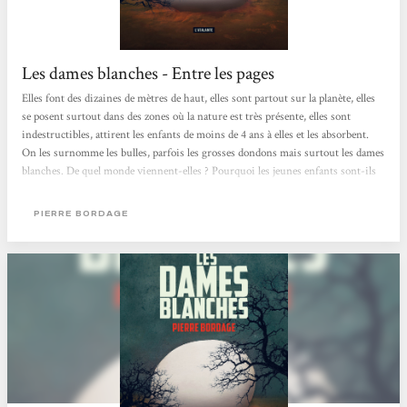
Les dames blanches - Entre les pages
Elles font des dizaines de mètres de haut, elles sont partout sur la planète, elles
se posent surtout dans des zones où la nature est très présente, elles sont
indestructibles, attirent les enfants de moins de 4 ans à elles et les absorbent.
On les surnomme les bulles, parfois les grosses dondons mais surtout les dames
blanches. De quel monde viennent-elles ? Pourquoi les jeunes enfants sont-ils
leurs seules cibles ? Que veulent-elles aux hommes ? Sont-elles vraiment une
menace ? Lorsque la première bulle arrive sur Terre, Léo s’enfuit vers elle et
PIERRE BORDAGE
s’évanouit à l’intérieur. Elodie,...