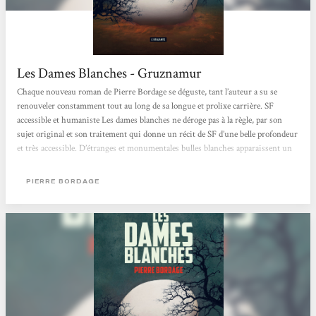
Les Dames Blanches - Gruznamur
Chaque nouveau roman de Pierre Bordage se déguste, tant l’auteur a su se
renouveler constamment tout au long de sa longue et prolixe carrière. SF
accessible et humaniste Les dames blanches ne déroge pas à la règle, par son
sujet original et son traitement qui donne un récit de SF d’une belle profondeur
et très accessible. D’étranges et monumentales bulles blanches apparaissent un
peu partout dans le monde et capturent certains enfants avant leur quatrième
anniversaire. C’est l’histoire de l’humanité sur une période de 50 ans que nous
PIERRE BORDAGE
propose l’auteur. Elle est confrontée...