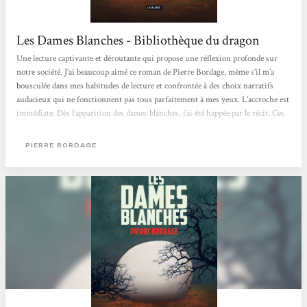
Les Dames Blanches - Bibliothèque du dragon
Une lecture captivante et déroutante qui propose une réflexion profonde sur
notre société. J’ai beaucoup aimé ce roman de Pierre Bordage, même s’il m’a
bousculée dans mes habitudes de lecture et confrontée à des choix narratifs
audacieux qui ne fonctionnent pas tous parfaitement à mes yeux. L’accroche est
immédiate. Dès l’apparition des dames blanches, j’ai été happée par le récit. Ces
créatures mystérieuses qui surgissent sans prévenir et font disparaître les
enfants de moins de quatre ans créent d’emblée...
PIERRE BORDAGE