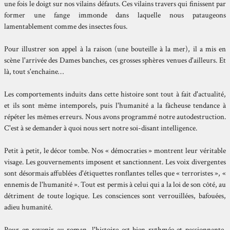
une fois le doigt sur nos vilains défauts. Ces vilains travers qui finissent par
former une fange immonde dans laquelle nous pataugeons
lamentablement comme des insectes fous.
Pour illustrer son appel à la raison (une bouteille à la mer), il a mis en
scène l'arrivée des Dames banches, ces grosses sphères venues d'ailleurs. Et
là, tout s'enchaine…
Les comportements induits dans cette histoire sont tout à fait d'actualité,
et ils sont même intemporels, puis l'humanité a la fâcheuse tendance à
répéter les mêmes erreurs. Nous avons programmé notre autodestruction.
C'est à se demander à quoi nous sert notre soi-disant intelligence.
Petit à petit, le décor tombe. Nos « démocraties » montrent leur véritable
visage. Les gouvernements imposent et sanctionnent. Les voix divergentes
sont désormais affublées d'étiquettes ronflantes telles que « terroristes », «
ennemis de l'humanité ». Tout est permis à celui qui a la loi de son côté, au
détriment de toute logique. Les consciences sont verrouillées, bafouées,
adieu humanité.
Pour en revenir au roman, l'histoire est bien rythmée et passionnante,