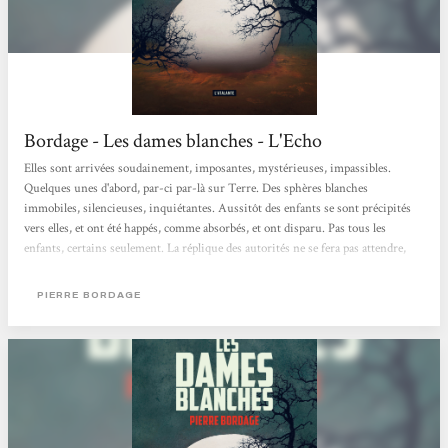
Bordage - Les dames blanches - L'Echo
Elles sont arrivées soudainement, imposantes, mystérieuses, impassibles.
Quelques unes d'abord, par-ci par-là sur Terre. Des sphères blanches
immobiles, silencieuses, inquiétantes. Aussitôt des enfants se sont précipités
vers elles, et ont été happés, comme absorbés, et ont disparu. Pas tous les
enfants, certains seulement. La réplique des autorités ne se fera pas attendre,
agressive évidemment; canonnades, explosifs, missiles, sans que pour autant les
Dames Blanches en soient affectées. Au fil du temps elles seront des centaines,
PIERRE BORDAGE
puis des milliers, et toujours plus d'enfants qui disparaissent...