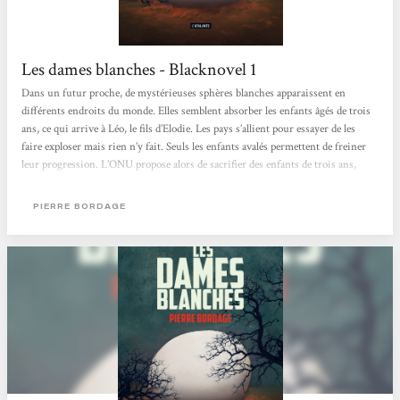
Les dames blanches - Blacknovel 1
Dans un futur proche, de mystérieuses sphères blanches apparaissent en
différents endroits du monde. Elles semblent absorber les enfants âgés de trois
ans, ce qui arrive à Léo, le fils d’Elodie. Les pays s’allient pour essayer de les
faire exploser mais rien n’y fait. Seuls les enfants avalés permettent de freiner
leur progression. L’ONU propose alors de sacrifier des enfants de trois ans,
armés d’une ceinture d’explosifs, et promulgue la loi d’Isaac, celle du sacrifice
d’un enfant de chaque couple. Ce roman est rythmé par des chapitres d’une
PIERRE BORDAGE
dizaine de pages, portant le...