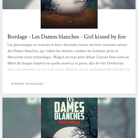
Bordage - Les Dames blanches - Girl kissed by fire
Les personnages se croisent et leurs destinées toutes entières tournent autour
des Dames blanches, qui volent les enfants, rendent les hommes pires et
détruisent toute technologie. Malgré un tout petit défaut (j’aurais bien aimé au
début de chaque chapitre en quelle année ça se passe, afin de voir l’évolution
plus concrètement car il y a de sacrés ellipses), on est totalement absorbé dans le
roman et on souhaite en connaître le dénouement. L’écriture est très agréable et
on se demande également comment on pourrait réagir dans cette situation....
PIERRE BORDAGE