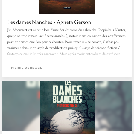
Les dames blanches - Agneta Gerson
J’ai découvert cet auteur lors d’une des éditions du salon des Utopiales à Nantes,
que je ne rate jamais (sauf cette année…), notamment en raison des conférences
passionnantes que l’on peut y écouter. Pour revenir à ce roman, il n’est pas
vraiment dans mon style de prédilection puisqu’il s’agît de science-fiction /
fantasy, ce que je lis très rarement. Mais après avoir entendu et discuté avec
l’auteur, j’ai vraiment eu envie de le lire et de partager un bout de son
imaginaire. Empreint d’humanité et mettant sa plume au service de...
PIERRE BORDAGE