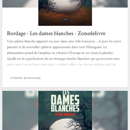
Bordage - Les dames blanches - Zonedelivre
Une sphère blanche apparait un jour dans une ville française… et puis les jours
passent et de nouvelles sphères apparaissent dans tout l’Hexagone. Le
phénomène prend de l’ampleur et s’étend à l’Europe et sur toute la planète.
Quelle est la signification de ces étranges boules blanches qui grossissent jour
après jour ? et surtout, pourquoi « avalent-elles » les jeunes enfants âgés de
trois ans, sans distinction de race et de couleur de peau ? Un véritable coup de
coeur !! Cette découverte des romans, déjà nombreux de l’auteur français...
PIERRE BORDAGE