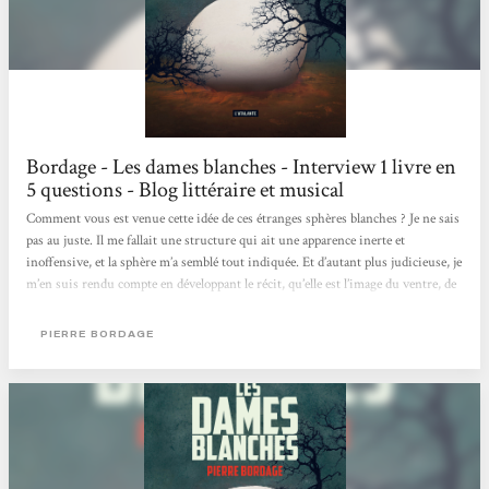
Bordage - Les dames blanches - Interview 1 livre en
5 questions - Blog littéraire et musical
Comment vous est venue cette idée de ces étranges sphères blanches ? Je ne sais
pas au juste. Il me fallait une structure qui ait une apparence inerte et
inoffensive, et la sphère m’a semblé tout indiquée. Et d’autant plus judicieuse, je
m’en suis rendu compte en développant le récit, qu’elle est l’image du ventre, de
la matrice, et que l’un des sujets principaux du roman est la relation à la
maternité, à la filiation. La thématique est très actuelle, dans un monde où « la
PIERRE BORDAGE
peur pousse à l’aberration », comme vous le dites si bien...