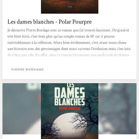
Les dames blanches - Polar Pourpre
Je découvre Pierre Bordage avec ce roman que j'ai trouvé fascinant. Original et
très bien écrit, c'est bien plus qu'un simple roman de SF car il pousse
inévitablement à la réflexion. Alors bien évidemment, c'est avant toute chose
une histoire avec des personnages dont nous suivons l'évolution mais c'est loin
de n'être que cela. En effet, dans ce roman foisonnent une multitude de thèmes
(écologie, surpopulation, épuisement des ressources naturelles, nouvelles
technologies, communication, ...), sans que pour autant cela ne donne
PIERRE BORDAGE
l'impression que Bordage soit moralisateur. Mon seul bémol serait sur la...