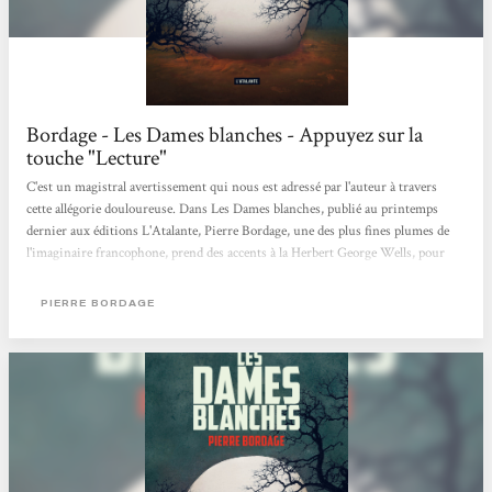
Bordage - Les Dames blanches - Appuyez sur la
touche "Lecture"
C'est un magistral avertissement qui nous est adressé par l'auteur à travers
cette allégorie douloureuse. Dans Les Dames blanches, publié au printemps
dernier aux éditions L'Atalante, Pierre Bordage, une des plus fines plumes de
l'imaginaire francophone, prend des accents à la Herbert George Wells, pour
une espèce de Guerre des Mondes, où l'on finit par comprendre qu'il n'y a qu'un
belligérant : notre monde à nous, auto-destructeur et motivé par des
PIERRE BORDAGE
considérations qui laisse l'humain à l'écart, jusqu'à le sacrifier... […] Un livre
très dur, violent, difficile sur un plan émotionnel,...