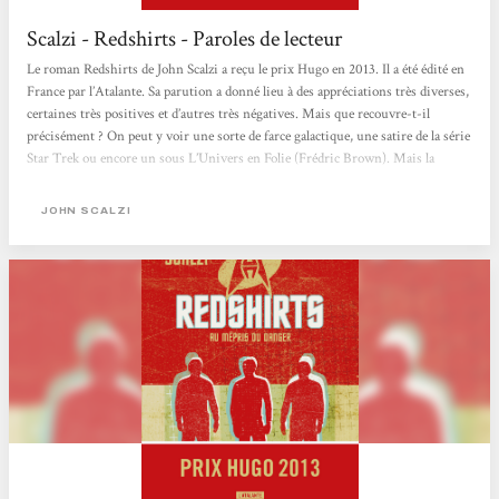
Scalzi - Redshirts - Paroles de lecteur
Le roman Redshirts de John Scalzi a reçu le prix Hugo en 2013. Il a été édité en
France par l’Atalante. Sa parution a donné lieu à des appréciations très diverses,
certaines très positives et d’autres très négatives. Mais que recouvre-t-il
précisément ? On peut y voir une sorte de farce galactique, une satire de la série
Star Trek ou encore un sous L’Univers en Folie (Frédric Brown). Mais la
richesse littéraire et philosphique de l’ouvrage semble ne pas avoir été perçue.
Tout d’abord, Scalzi recourt massivement à...
JOHN SCALZI