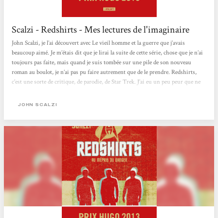
Scalzi - Redshirts - Mes lectures de l'imaginaire
John Scalzi, je l’ai découvert avec Le vieil homme et la guerre que j’avais
beaucoup aimé. Je m’étais dit que je lirai la suite de cette série, chose que je n’ai
toujours pas faite, mais quand je suis tombée sur une pile de son nouveau
roman au boulot, je n’ai pas pu faire autrement que de le prendre. Redshirts,
c’est une sorte de critique, de parodie, de Star Trek. J’ai eu un peu peur que ne
connaissant pas l’univers de Star trek, je passe à côté de tout le bouquin. Mais
en fait non. Alors il est fort probable que je n’ai pas capté certains clins d’œil ou
JOHN SCALZI
autre....