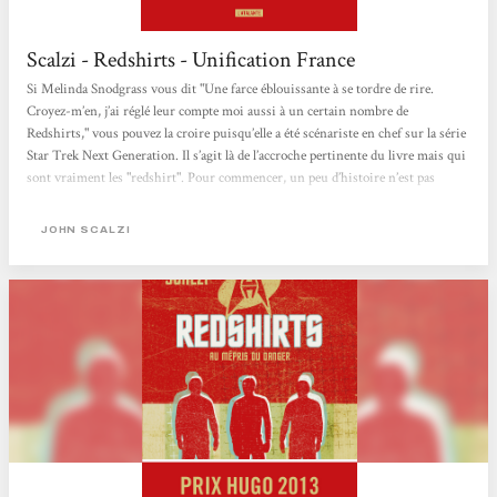
Scalzi - Redshirts - Unification France
Si Melinda Snodgrass vous dit "Une farce éblouissante à se tordre de rire.
Croyez-m’en, j’ai réglé leur compte moi aussi à un certain nombre de
Redshirts," vous pouvez la croire puisqu’elle a été scénariste en chef sur la série
Star Trek Next Generation. Il s’agit là de l’accroche pertinente du livre mais qui
sont vraiment les "redshirt". Pour commencer, un peu d’histoire n’est pas
superflu. Les "redshirts" sont bien évidemment des personnages de fiction. Le
terme d’origine est issu des fans de la série Star Trek Classique (1966-1969)...
JOHN SCALZI