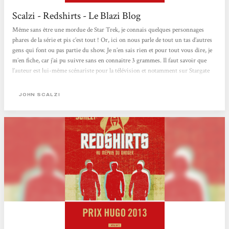
Scalzi - Redshirts - Le Blazi Blog
Même sans être une mordue de Star Trek, je connais quelques personnages
phares de la série et pis c’est tout ! Or, ici on nous parle de tout un tas d’autres
gens qui font ou pas partie du show. Je n’en sais rien et pour tout vous dire, je
m’en fiche, car j’ai pu suivre sans en connaitre 3 grammes. Il faut savoir que
l’auteur est lui-même scénariste pour la télévision et notamment sur Stargate
Universe donc sa connaissance du métier plus celle sur les séries TV de
science-fiction sont un véritable atout dans Redshirt car Scalzi parvient à nous
JOHN SCALZI
plonger facilement dans son...