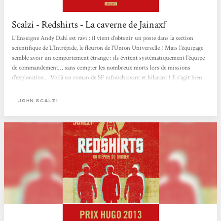
Scalzi - Redshirts - La caverne de Jainaxf
L’Enseigne Andy Dahl est ravi : il vient d’obtenir un poste dans la section
scientifique de L‘Intrépide, le fleuron de l’Union Universelle ! Mais l’équipage
semble avoir un comportement étrange : ils évitent systématiquement l’équipe
de commandement… sans compter les nombreux morts lors de missions
d’exploration… Voilà un roman de SF rafraîchissant et hilarant ! Il s’agit bien
sûr d’un roman parodique, mais d’un bon roman parodique : il y a des
personnages sympathiques, une intrigue déjantée… Bref, une parodie
JOHN SCALZI
affectueuse façon...