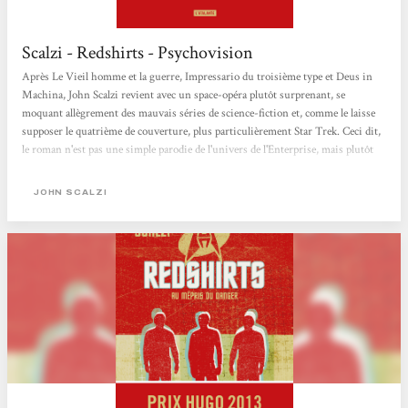
Scalzi - Redshirts - Psychovision
Après Le Vieil homme et la guerre, Impressario du troisième type et Deus in
Machina, John Scalzi revient avec un space-opéra plutôt surprenant, se
moquant allègrement des mauvais séries de science-fiction et, comme le laisse
supposer le quatrième de couverture, plus particulièrement Star Trek. Ceci dit,
le roman n'est pas une simple parodie de l'univers de l'Enterprise, mais plutôt
les improbables aventures de personnages secondaires. Amateur de série de SF,
vous avez probablement remarqué la tendance qu'ont les personnages
JOHN SCALZI
secondaires et les figurants à mourir de manière stupide, souvent de façon...