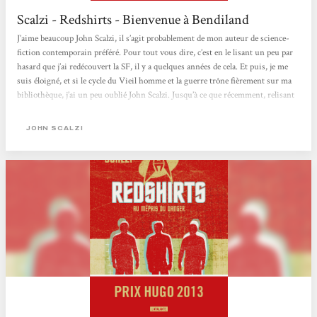
Scalzi - Redshirts - Bienvenue à Bendiland
J’aime beaucoup John Scalzi, il s’agit probablement de mon auteur de science-
fiction contemporain préféré. Pour tout vous dire, c’est en le lisant un peu par
hasard que j’ai redécouvert la SF, il y a quelques années de cela. Et puis, je me
suis éloigné, et si le cycle du Vieil homme et la guerre trône fièrement sur ma
bibliothèque, j’ai un peu oublié John Scalzi. Jusqu’à ce que récemment, relisant
pour la énième fois ledit Vieil homme et la guerre, je me renseigne sur ce que
Scalzi était devenu, et découvre que son dernier roman...
JOHN SCALZI