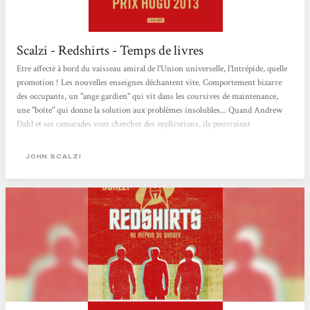
Scalzi - Redshirts - Temps de livres
Etre affecté à bord du vaisseau amiral de l'Union universelle, l'Intrépide, quelle
promotion ! Les nouvelles enseignes déchantent vite. Comportement bizarre
des occupants, un "ange gardien" qui vit dans les coursives de maintenance,
une "boîte" qui donne la solution aux problèmes insolubles... Quand Andrew
Dahl et ses camarades vont chercher des explications, ils pourraient
s'apercevoir qu'ils ne sont pas maîtres de leurs actions. La plupart des amateurs
de space-opera connaissent les "redshirts". Dans la série Star Trek originale
JOHN SCALZI
(celle des années 60), c'était les enseignes-stagiaires qui...