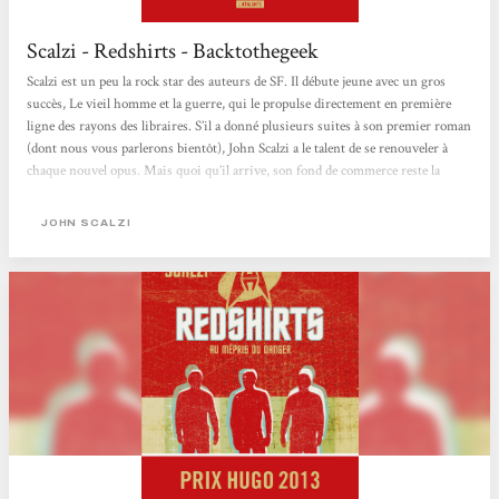
Scalzi - Redshirts - Backtothegeek
Scalzi est un peu la rock star des auteurs de SF. Il débute jeune avec un gros
succès, Le vieil homme et la guerre, qui le propulse directement en première
ligne des rayons des libraires. S’il a donné plusieurs suites à son premier roman
(dont nous vous parlerons bientôt), John Scalzi a le talent de se renouveler à
chaque nouvel opus. Mais quoi qu’il arrive, son fond de commerce reste la
science fiction à laquelle il ajoute une bonne dose d’humour. On l’avait vu avec
Imprésario du troisième type, Scalzi connaît très bien l’écosystème
JOHN SCALZI
hollywoodien....