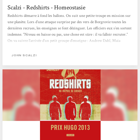
Scalzi - Redshirts - Homeostasie
Redshirts démarre à fond les ballons. On suit une petite troupe en mission sur
une planète. Lors d’une attaque surprise par des vers de Borgrovie toutes les
dernières recrues, les enseignes se font dézinguer. Les officiers eux s’en sortent
indemne. “Niveau en baisse ou pas, une chose est sûre : il va falloir recruter.”
On va suivre l’arrivée d’un petit groupe d’enseigne : Andrew Dahl, Maia
Duvall, Jimmy Hanson, Finn et Jasper Hester sur le vaisseau amiral de l’Union
Universelle : Intrépide. On suivra plus particulièrement Dahl et son
JOHN SCALZI
intégration au laboratoire de Xenobiologie....