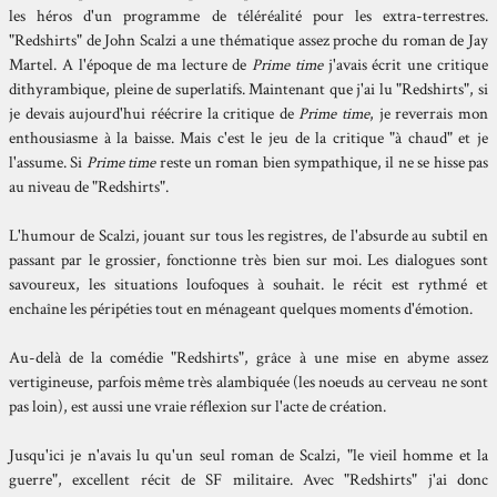
les héros d'un programme de téléréalité pour les extra-terrestres.
"
Redshirts
" de
John Scalzi
a une thématique assez proche du roman de
Jay
Martel
. A l'époque de ma lecture de
Prime time
j'avais écrit une critique
dithyrambique, pleine de superlatifs. Maintenant que j'ai lu "
Redshirts
", si
je devais aujourd'hui réécrire la critique de
Prime time
, je reverrais mon
enthousiasme à la baisse. Mais c'est le jeu de la critique "à chaud" et je
l'assume. Si
Prime time
reste un roman bien sympathique, il ne se hisse pas
au niveau de "Redshirts".
L'humour de
Scalzi
, jouant sur tous les registres, de l'absurde au subtil en
passant par le grossier, fonctionne très bien sur moi. Les dialogues sont
savoureux, les situations loufoques à souhait. le récit est rythmé et
enchaîne les péripéties tout en ménageant quelques moments d'émotion.
Au-delà de la comédie "
Redshirts
", grâce à une mise en abyme assez
vertigineuse, parfois même très alambiquée (les noeuds au cerveau ne sont
pas loin), est aussi une vraie réflexion sur l'acte de création.
Jusqu'ici je n'avais lu qu'un seul roman de
Scalzi
, "
le vieil homme et la
guerre
", excellent récit de SF militaire. Avec "
Redshirts
" j'ai donc