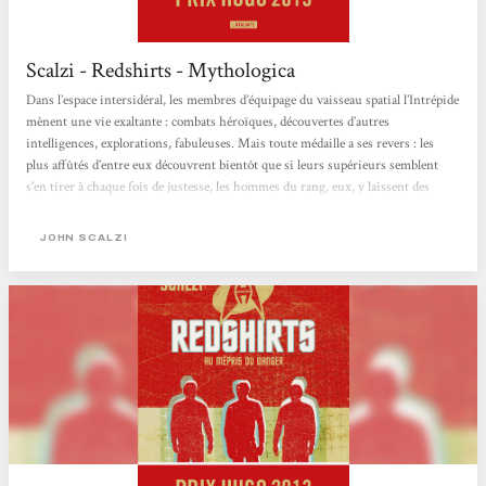
Scalzi - Redshirts - Mythologica
Dans l’espace intersidéral, les membres d’équipage du vaisseau spatial l’Intrépide
mènent une vie exaltante : combats héroïques, découvertes d’autres
intelligences, explorations, fabuleuses. Mais toute médaille a ses revers : les
plus affûtés d’entre eux découvrent bientôt que si leurs supérieurs semblent
s’en tirer à chaque fois de justesse, les hommes du rang, eux, y laissent des
leurs à chaque péripétie. On ne se fait pas de vieux os parmi leurs troupes, et le
taux de rotation des nouvelles recrues, venues remplacer leurs camarades
JOHN SCALZI
tombés...