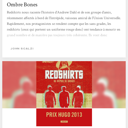
Ombre Bones
Redshirts nous raconte l’histoire d’Andrew Dahl et de son groupe d’amis,
récemment affectés à bord de l’Intrépide, vaisseau amiral de l’Union Universelle.
Rapidement, nos protagonistes se rendent compte que les sans grades, les
redshirts (ceux qui portent un uniforme rouge donc) ont tendance à mourir en
grand nombre et de manière pas toujours très cohérente. Ils vont donc
enquêter, jusqu’à comprendre qu’une force supérieure influe sur leur destin.
Une force appelée la Narration. Je ne savais pas quoi penser de ce livre en lisant
JOHN SCALZI
la 4e de couverture, si ce n’est que...