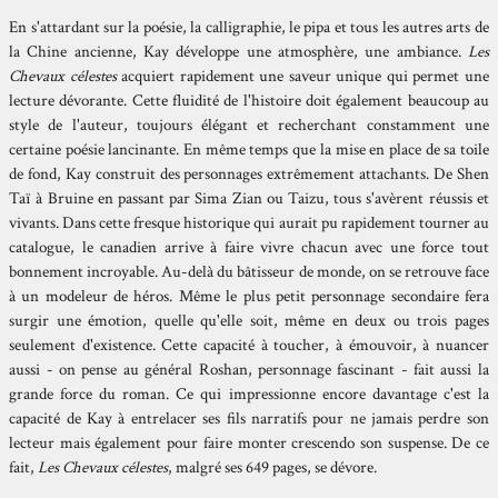
En s'attardant sur la poésie, la calligraphie, le pipa et tous les autres arts de
la Chine ancienne, Kay développe une atmosphère, une ambiance.
Les
Chevaux célestes
acquiert rapidement une saveur unique qui permet une
lecture dévorante. Cette fluidité de l'histoire doit également beaucoup au
style de l'auteur, toujours élégant et recherchant constamment une
certaine poésie lancinante. En même temps que la mise en place de sa toile
de fond, Kay construit des personnages extrêmement attachants. De Shen
Taï à Bruine en passant par Sima Zian ou Taizu, tous s'avèrent réussis et
vivants. Dans cette fresque historique qui aurait pu rapidement tourner au
catalogue, le canadien arrive à faire vivre chacun avec une force tout
bonnement incroyable. Au-delà du bâtisseur de monde, on se retrouve face
à un modeleur de héros. Même le plus petit personnage secondaire fera
surgir une émotion, quelle qu'elle soit, même en deux ou trois pages
seulement d'existence. Cette capacité à toucher, à émouvoir, à nuancer
aussi - on pense au général Roshan, personnage fascinant - fait aussi la
grande force du roman. Ce qui impressionne encore davantage c'est la
capacité de Kay à entrelacer ses fils narratifs pour ne jamais perdre son
lecteur mais également pour faire monter crescendo son suspense. De ce
fait,
Les Chevaux célestes
, malgré ses 649 pages, se dévore.