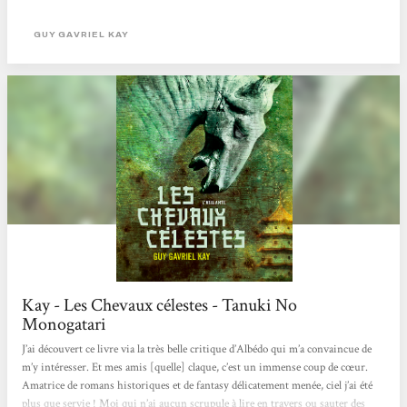
personnages réussis et désireuse de retranscrire la poésie et les légendes de cet
âge d'or de l'Empire du Milieu. En nous glissant...
GUY GAVRIEL KAY
Kay - Les Chevaux célestes - Tanuki No
Monogatari
J’ai découvert ce livre via la très belle critique d’Albédo qui m’a convaincue de
m’y intéresser. Et mes amis [quelle] claque, c’est un immense coup de cœur.
Amatrice de romans historiques et de fantasy délicatement menée, ciel j’ai été
plus que servie ! Moi qui n’ai aucun scrupule à lire en travers ou sauter des