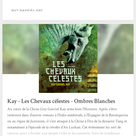
de son père, Shen Taï a entrepris une oeuvre pharaonique : donner une
sépulture décente à chaque homme tombé sur ce champ de bataille. Sous le
GUY GAVRIEL KAY
regard des forteresses...
Kay - Les Chevaux célestes - Ombres Blanches
Au cœur de la Chine Guy Gavriel Kay aime bien l'Histoire. Après s'être
intéressé dans d'autres romans à l'Italie médiévale, à l'Espagne de la Reconquista
ou au règne de Justinien, il s'est attaqué à la Chine à l'ère de la dynastie Tang et
notamment à l'épisode de la révolte d'An Lushan. Cet événement lui sert de
canevas pour y broder une épopée riche et documentée, forte de nombreux