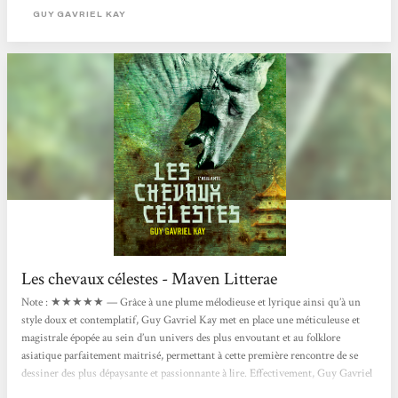
empire au bord du précipice, où la beauté côtoie la douleur, où chaque
GUY GAVRIEL KAY
personnage porte en lui un monde. Ce livre n’est...
Les chevaux célestes - Maven Litterae
Note : ★★★★★ — Grâce à une plume mélodieuse et lyrique ainsi qu’à un
style doux et contemplatif, Guy Gavriel Kay met en place une méticuleuse et
magistrale épopée au sein d’un univers des plus envoutant et au folklore
asiatique parfaitement maitrisé, permettant à cette première rencontre de se
dessiner des plus dépaysante et passionnante à lire. Effectivement, Guy Gavriel
Kay m’a plus qu’envouté et captivé grâce à son style éloquent et d’une minutie