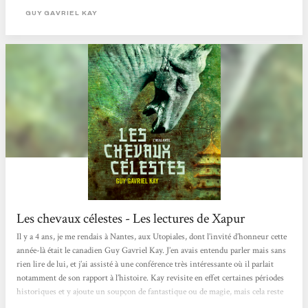
extrême. Grâce à un rythme très doux et tout aussi lent sans pour autant...
GUY GAVRIEL KAY
Les chevaux célestes - Les lectures de Xapur
Il y a 4 ans, je me rendais à Nantes, aux Utopiales, dont l’invité d’honneur cette
année-là était le canadien Guy Gavriel Kay. J’en avais entendu parler mais sans
rien lire de lui, et j’ai assisté à une conférence très intéressante où il parlait
notamment de son rapport à l’histoire. Kay revisite en effet certaines périodes
historiques et y ajoute un soupçon de fantastique ou de magie, mais cela reste
(si j’ai bien suivi) très léger. Lors d’une séance de dédicaces qui suivait, j’ai