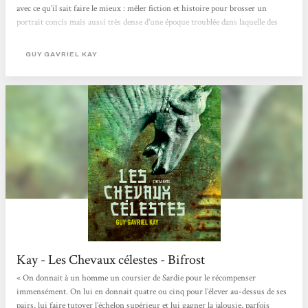
avec ce qu’il sait faire le mieux : mêler fiction et histoire pour brosser un
portrait concis mais aussi très dense d’une époque troublée dans laquelle des
personnages tentent tant bien que mal de se frayer un chemin. De la cour de
l’empereur aux steppes sauvages du nord, le roman nous transporte dans un
GUY GAVRIEL KAY
univers exotique et criant de réalisme,...
Kay - Les Chevaux célestes - Bifrost
« On donnait à un homme un coursier de Sardie pour le récompenser
immensément. On lui en donnait quatre ou cinq pour l’élever au-dessus de ses
pairs, lui faire tutoyer l’échelon supérieur et lui gagner la jalousie, parfois