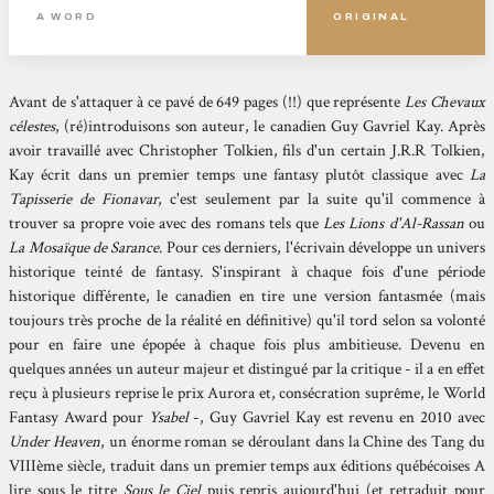
A WORD
ORIGINAL
Avant de s'attaquer à ce pavé de 649 pages (!!) que représente
Les Chevaux
célestes
, (ré)introduisons son auteur, le canadien Guy Gavriel Kay. Après
avoir travaillé avec Christopher Tolkien, fils d'un certain J.R.R Tolkien,
Kay écrit dans un premier temps une fantasy plutôt classique avec
La
Tapisserie de Fionavar
, c'est seulement par la suite qu'il commence à
trouver sa propre voie avec des romans tels que
Les Lions d'Al-Rassan
ou
La Mosaïque de Sarance
. Pour ces derniers, l'écrivain développe un univers
historique teinté de fantasy. S'inspirant à chaque fois d'une période
historique différente, le canadien en tire une version fantasmée (mais
toujours très proche de la réalité en définitive) qu'il tord selon sa volonté
pour en faire une épopée à chaque fois plus ambitieuse. Devenu en
quelques années un auteur majeur et distingué par la critique - il a en effet
reçu à plusieurs reprise le prix Aurora et, consécration suprême, le World
Fantasy Award pour
Ysabel
-, Guy Gavriel Kay est revenu en 2010 avec
Under Heaven
, un énorme roman se déroulant dans la Chine des Tang du
VIIIème siècle, traduit dans un premier temps aux éditions québécoises A
lire sous le titre
Sous le Ciel
puis repris aujourd'hui (et retraduit pour