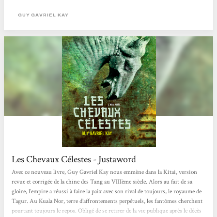
Céleste. Avec un personnage au centre des événements (un type qui n'a rien
demandé et qui se retrouve avec un cadeau plus encombrant qu'autre chose,
GUY GAVRIEL KAY
lequel va déclencher moult convoitises...
Les Chevaux Célestes - Justaword
Avec ce nouveau livre, Guy Gavriel Kay nous emmène dans la Kitai, version
revue et corrigée de la chine des Tang au VIIIème siècle. Alors au fait de sa
gloire, l’empire a réussi à faire la paix avec son rival de toujours, le royaume de
Tagur. Au Kuala Nor, terre d’affrontements perpétuels, les fantômes cherchent
pourtant toujours le repos. Obligé de se retirer de la vie publique après le décès