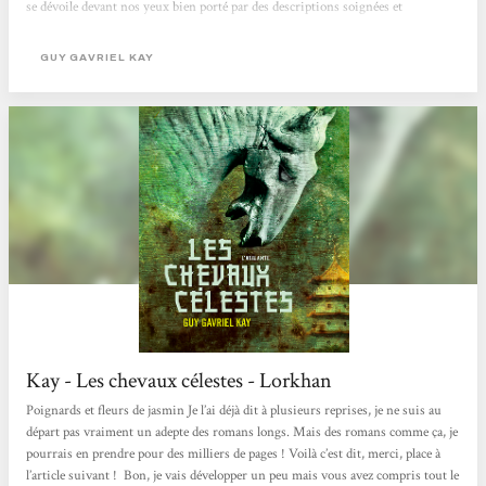
se dévoile devant nos yeux bien porté par des descriptions soignées et
envoûtantes. On a ainsi franchement l’impression de plonger dans ce monde.
Les personnages sont aussi un gros point fort du récit car, tout comme le
GUY GAVRIEL KAY
travail qu’il propose sur son image de fond, il nous offre...
Kay - Les chevaux célestes - Lorkhan
Poignards et fleurs de jasmin Je l’ai déjà dit à plusieurs reprises, je ne suis au
départ pas vraiment un adepte des romans longs. Mais des romans comme ça, je
pourrais en prendre pour des milliers de pages ! Voilà c’est dit, merci, place à
l’article suivant ! Bon, je vais développer un peu mais vous avez compris tout le