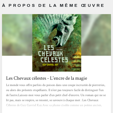
À PROPOS DE LA MÊME ŒUVRE
Les Chevaux célestes - L'encre de la magie
Le monde vous offre parfois du poison dans une coupe incrustée de pierreries,
ou alors des présents stupéfiants. Il n'est pas toujours facile de distinguer l'un
de l'autre.Laissez-moi vous parler d’un petit chef-d’œuvre. Un roman qui ne se
lit pas, mais se respire, se ressent, se savoure à chaque mot : Les Chevaux
Célestes de Guy Gavriel Kay.Avec sa plume ciselée comme un poème ancien,
Kay nous plonge dans une Chine réinventée - celle de la Dynastie Tang - un