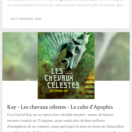
que recommander la lecture des remerciements figurant en fin de volume, dans
lesquels il fournit une bibliographie qui ravira toute personne désireuse d’en
apprendre davantage. Il revient à cette occasion une nouvelle fois sur son choix
GUY GAVRIEL KAY
de fusionner histoire...
Kay - Les chevaux célestes - Le culte d'Apophis
Guy Gavriel Kay est au centre d’un véritable mystère : auteur de fantasy
reconnu (traduit en 25 langues, ayant vendu plus de deux millions
d’exemplaires de ses romans), ayant participé à la mise en forme du Silmarillion