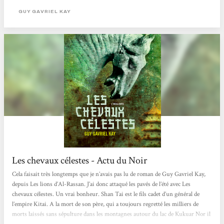
choisi d’acheter Les Chevaux Célestes...
GUY GAVRIEL KAY
Les chevaux célestes - Actu du Noir
Cela faisait très longtemps que je n’avais pas lu de roman de Guy Gavriel Kay,
depuis Les lions d’Al-Rassan. J’ai donc attaqué les pavés de l’été avec Les
chevaux célestes. Un vrai bonheur. Shan Tai est le fils cadet d’un général de
l’empire Kitai. A la mort de son père, qui a toujours regretté les milliers de
morts laissés sans sépulture dans les montagnes autour du lac de Kukuar Nor il