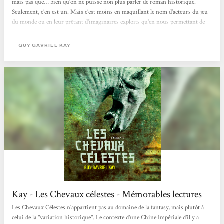
mais pas que… bien qu’on ne puisse non plus parler de roman historique.
Seulement, c’en est un. Mais c’est moins en maquillant le nom d’acteurs du jeu
du monde ou en leur prêtant d’imaginaires exploits qu’en nous permettant de
revivre à des époques oubliées et en nous immergeant dans le courant même du
temps. C’est dans la Chine des Tang qu’il a choisi de nous plonger cette fois. Et
GUY GAVRIEL KAY
elle ne sert pas seulement...
Kay - Les Chevaux célestes - Mémorables lectures
Les Chevaux Célestes n'appartient pas au domaine de la fantasy, mais plutôt à
celui de la "variation historique". Le contexte d'une Chine Impériale d'il y a