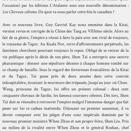
l'occasion) par les éditions L'Atalante sous une nouvelle dénomination :
Les Chevaux célestes
. De quoi va nous parler cette fois le canadien ?
Avec ce nouveau livre, Guy Gavriel Kay nous emmène dans la Kitai,
version revue et corrigée de la Chine des Tang au VIIIème siècle. Alors au
fait de sa gloire, l'empire a réussi à faire la paix avec son rival de toujours,
le royaume de Tagur. Au Kuala Nor, terre d'affrontements perpétuels, les
fantômes cherchent pourtant toujours le repos. Obligé de se retirer de la
vie publique après le décès de son père, Shen Taï a entrepris une oeuvre
pharaonique : donner une sépulture décente à chaque homme tombé sur
ce champ de bataille. Sous le regard des forteresses frontalières de la Kitai
et du Tagur, Taï passe près de deux années dans cette contrée
inhospitalière, écoutant le murmure des trépassés. Jusqu'au jour où Chen-
Wang, princesse du Tagur, lui offre un présent colossal : deux cent
cinquante chevaux de Sardie, les fameux coursiers célestes. Dès lors, Shen
Taï doit se résoudre à retrouver l'empire malgré l'immense danger que fait
peser sur lui ce cadeau inattendu. Déjouant un premier assassinat, il va
devoir composer avec les pièges d'une cour impériale dominée par le
nouveau premier ministre When Zhou et son propre frère, Shen Liu. Pris
au milieu de la rivalité entre When Zhou et le général Roshan, chef