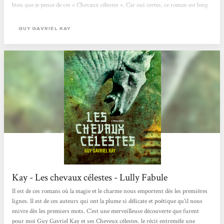
bien que je pense de ces « Chevaux célestes ». Car oui certes, ce roman est long
(650 pages), ce roman est lent (mais c’est une sorte d’éloge de la lenteur car cette
lenteur est belle), ce n’est pas palpitant au sens où il ne faut pas attendre...
GUY GAVRIEL KAY
Kay - Les chevaux célestes - Lully Fabule
Il est de ces romans où la magie et le charme nous emportent dès les premières
lignes. Il est de ces auteurs qui ont la plume si délicate et poétique qu’il nous
enivre dès les premiers mots. C’est une merveilleuse découverte que furent
pour moi Guy Gavriel Kay et ses Cheveux célestes. le récit entremêle une