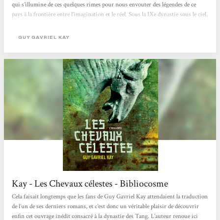
qui s’illumine de ces quelques rimes pour nous envouter des légendes de ce
pays à la frontière entre l’imagination et le réel. Sous la IXe dynastie sous le ciel,
Shen Taï, deuxième fils de l’illustre général Shen Gao de l’empire de Kitaï, s’est
retiré durant les deux années officielles...
GUY GAVRIEL KAY
Kay - Les Chevaux célestes - Bibliocosme
Cela faisait longtemps que les fans de Guy Gavriel Kay attendaient la traduction
de l’un de ses derniers romans, et c’est donc un véritable plaisir de découvrir
enfin cet ouvrage inédit consacré à la dynastie des Tang. L’auteur renoue ici