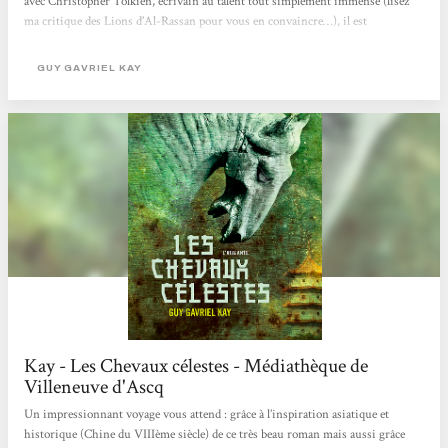
avec Christopher Tolkien, écrivain au talent tout simplement immense (lisez
ma critique des Lions d’Al-Rassan pour vous en convaincre…), il est
malheureusement victime d’une véritable catastrophe commerciale en France.
Un directeur de collection bien connu a un jour déclaré qu’en gros, se lancer
GUY GAVRIEL KAY
dans une traduction de Kay, c’était mettre à-moitié...
Kay - Les Chevaux célestes - Médiathèque de
Villeneuve d'Ascq
Un impressionnant voyage vous attend : grâce à l’inspiration asiatique et
historique (Chine du VIIIème siècle) de ce très beau roman mais aussi grâce