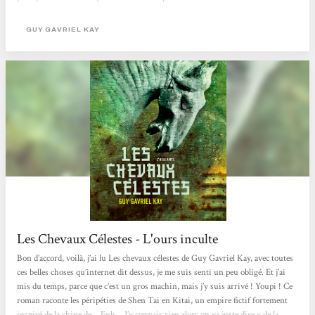
passages, j’ai dégusté ce roman mot à mot, sans en sauter un ligne. C’est vous
dire si l’écriture de Guy Gavriel Kay (que je ne connaissais pas) m’a enchantée.
GUY GAVRIEL KAY
Jeux d’alliance, tromperies et faux semblants,...
Les Chevaux Célestes - L'ours inculte
Bon d’accord, voilà, j’ai lu Les chevaux célestes de Guy Gavriel Kay, avec toutes
ces belles choses qu’internet dit dessus, je me suis senti un peu obligé. Et j’ai
mis du temps, parce que c’est un gros machin, mais j’y suis arrivé ! Youpi ! Ce
roman raconte les péripéties de Shen Tai en Kitai, un empire fictif fortement
inspiré de la chine de… Euh… J’y connais rien alors on va juste dire « de la