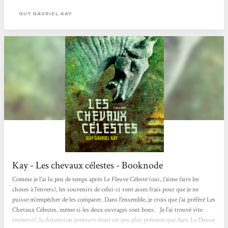
est parti passer les deux ans de deuil seul, dans une cabane à enterrer aussi bien
les soldats Kitai que les soldats Tagur, ces cavaliers contre qui ils se sont battus.
GUY GAVRIEL KAY
Toutes les nuits...
Kay - Les chevaux célestes - Booknode
Comme je l'ai lu peu de temps après Le Fleuve Céleste (oui, j'aime faire les
choses à l'envers), les souvenirs de celui-ci sont assez frais pour que je ne
puisse m'empêcher de les comparer. Dans l'ensemble, je crois que j'ai préféré Les
Chevaux Célestes, même si les deux ouvrages sont bons. Je l'ai trouvé vite
immersif, la dimension aventure étant un peu plus présente que dans Le Fleuve