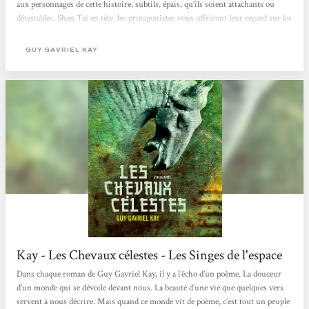
aux personnages de cette histoire, subtils, épais, qu’ils soient attachants ou
détestables. Shen Taï en tête, les protagonistes vous offriront leur regard sur les
évènements en cours car du battement d’aile d’un papillon peut naître une
tempête… Tel est le propos ici. Shen Taï, dont la vie n’est qu’un ruisselet dans
GUY GAVRIEL KAY
cet immense empire, va rejoindre les flots tumultueux de l’Histoire et des
puissants. La...
Kay - Les Chevaux célestes - Les Singes de l'espace
Dans chaque roman de Guy Gavriel Kay, il y a l’écho d’un poème. La douceur
d’un monde qui se dévoile devant nous. La beauté d’une vie que quelques vers
servent à nous décrire. Mais quand ce monde vit de poème, c’est tout un peuple