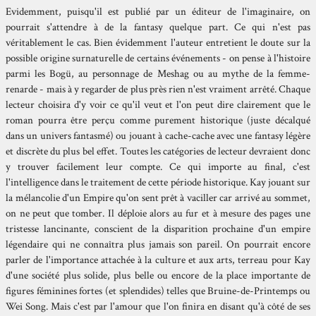
Evidemment, puisqu'il est publié par un éditeur de l'imaginaire, on
pourrait s'attendre à de la fantasy quelque part. Ce qui n'est pas
véritablement le cas. Bien évidemment l'auteur entretient le doute sur la
possible origine surnaturelle de certains événements - on pense à l'histoire
parmi les Bogü, au personnage de Meshag ou au mythe de la femme-
renarde - mais à y regarder de plus près rien n'est vraiment arrêté. Chaque
lecteur choisira d'y voir ce qu'il veut et l'on peut dire clairement que le
roman pourra être perçu comme purement historique (juste décalqué
dans un univers fantasmé) ou jouant à cache-cache avec une fantasy légère
et discrète du plus bel effet. Toutes les catégories de lecteur devraient donc
y trouver facilement leur compte. Ce qui importe au final, c'est
l'intelligence dans le traitement de cette période historique. Kay jouant sur
la mélancolie d'un Empire qu'on sent prêt à vaciller car arrivé au sommet,
on ne peut que tomber. Il déploie alors au fur et à mesure des pages une
tristesse lancinante, conscient de la disparition prochaine d'un empire
légendaire qui ne connaîtra plus jamais son pareil. On pourrait encore
parler de l'importance attachée à la culture et aux arts, terreau pour Kay
d'une société plus solide, plus belle ou encore de la place importante de
figures féminines fortes (et splendides) telles que Bruine-de-Printemps ou
Wei Song. Mais c'est par l'amour que l'on finira en disant qu'à côté de ses