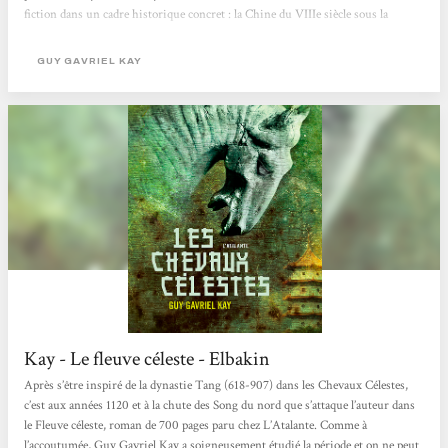
fiction dans un cadre historique concret : la Chine du VIIIe siècle sous la
dynastie des Tang, saupoudrée d’une discrète et délicieuse fantasy. Le roman
foisonne de détails sur la culture, le quotidien et les traditions de cette époque
GUY GAVRIEL KAY
mais également dans...
Kay - Le fleuve céleste - Elbakin
Après s’être inspiré de la dynastie Tang (618-907) dans les Chevaux Célestes,
c’est aux années 1120 et à la chute des Song du nord que s’attaque l’auteur dans
le Fleuve céleste, roman de 700 pages paru chez L’Atalante. Comme à
l’accoutumée, Guy Gavriel Kay a soigneusement étudié la période et on ne peut