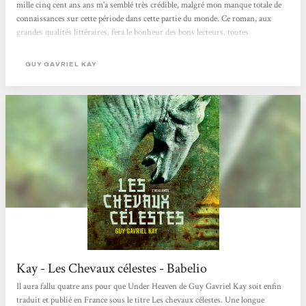
mille cinq cent ans ans m'a semblé très crédible, malgré mon manque totale de
connaissances sur cette période dans cette partie du monde. Ce roman, aux
grandes qualités littéraires, fera le bonheur des bons lecteurs, toutes
générations confondues, qu'ils soient férus d'Histoire ou tout simplement de
bonnes histoires... L'ambiance n'est pas celle d'une épopée gigantesque, elle reste
GUY GAVRIEL KAY
très...
Kay - Les Chevaux célestes - Babelio
Il aura fallu quatre ans pour que Under Heaven de Guy Gavriel Kay soit enfin
traduit et publié en France sous le titre Les chevaux célestes. Une longue