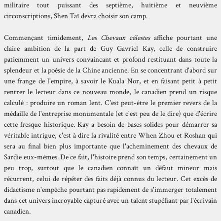
militaire tout puissant des septième, huitième et neuvième
circonscriptions, Shen Taï devra choisir son camp.
Commençant timidement,
Les Chevaux célestes
affiche pourtant une
claire ambition de la part de Guy Gavriel Kay, celle de construire
patiemment un univers convaincant et profond restituant dans toute la
splendeur et la poésie de la Chine ancienne. En se concentrant d'abord sur
une frange de l'empire, à savoir le Kuala Nor, et en faisant petit à petit
rentrer le lecteur dans ce nouveau monde, le canadien prend un risque
calculé : produire un roman lent. C'est peut-être le premier revers de la
médaille de l'entreprise monumentale (et c'est peu de le dire) que d'écrire
cette fresque historique. Kay a besoin de bases solides pour démarrer sa
véritable intrigue, c'est à dire la rivalité entre When Zhou et Roshan qui
sera au final bien plus importante que l'acheminement des chevaux de
Sardie eux-mêmes. De ce fait, l'histoire prend son temps, certainement un
peu trop, surtout que le canadien connaît un défaut mineur mais
récurrent, celui de répéter des faits déjà connus du lecteur. Cet excès de
didactisme n'empêche pourtant pas rapidement de s'immerger totalement
dans cet univers incroyable capturé avec un talent stupéfiant par l'écrivain
canadien.