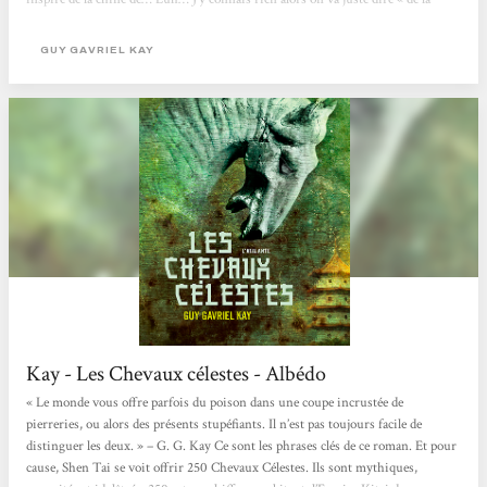
Chine de y’a longtemps ». Pour honorer le deuil de son père, Tai part pendant
deux ans et demi creuser des tombes pour les guerriers tombés pendant la
GUY GAVRIEL KAY
bataille de Kuala...
Kay - Les Chevaux célestes - Albédo
« Le monde vous offre parfois du poison dans une coupe incrustée de
pierreries, ou alors des présents stupéfiants. Il n’est pas toujours facile de
distinguer les deux. » – G. G. Kay Ce sont les phrases clés de ce roman. Et pour
cause, Shen Tai se voit offrir 250 Chevaux Célestes. Ils sont mythiques,