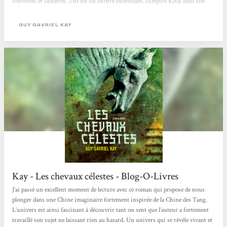
convoités et idolâtrés. 250 est un chiffre exorbitant, l’Empire Kitai dans son
ensemble n’en possède pas l’équivalent. Il y a de quoi bousculer l’équilibre des
pouvoirs au sein de ce pays millénaire, de quoi composer des poèmes
GUY GAVRIEL KAY
immortels. Telle est la nature de...
Kay - Les chevaux célestes - Blog-O-Livres
J’ai passé un excellent moment de lecture avec ce roman qui propose de nous
plonger dans une Chine imaginaire fortement inspirée de la Chine des Tang.
L’univers est ainsi fascinant à découvrir tant on sent que l’auteur a fortement
travaillé son sujet ne laissant rien au hasard. Un univers qui se révèle vivant et