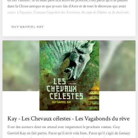
eu sur l’auteur. Si ce beau pavé m’a attiré en priorité, c’est parce qu’il se passait
dans la Chine antique et que je suis fan d’Asie et de tout le décorum qui avait
cours à l’époque. Comme j’apprécie les histoires de cape et d’épées et de destinée
impromptue, Les Chevaux célestes ne pouvait que me plaire. Ce qui m’a...
GUY GAVRIEL KAY
Kay - Les Chevaux célestes - Les Vagabonds du rêve
Il est des auteurs dont on attend avec impatience le prochain roman. Guy
Gavriel Kay en fait partie. Parce qu’il écrit très bien. Parce qu’il s’agit de fantasy