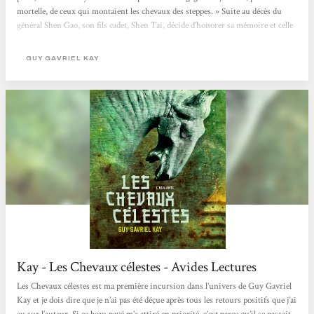
mortelle, de ceux qui montaient les chevaux des steppes. » Suite au décès du
général Shen Gao, son fils cadet, Shen Tai, décide d’honorer sa mémoire et celle
de ses hommes en passant les deux ans et demi de son deuil à enterrer les
ossements des défunts au Kuala Nor. Au terme de cette période, en
GUY GAVRIEL KAY
remerciement pour...
Kay - Les Chevaux célestes - Avides Lectures
Les Chevaux célestes est ma première incursion dans l’univers de Guy Gavriel
Kay et je dois dire que je n’ai pas été déçue après tous les retours positifs que j’ai