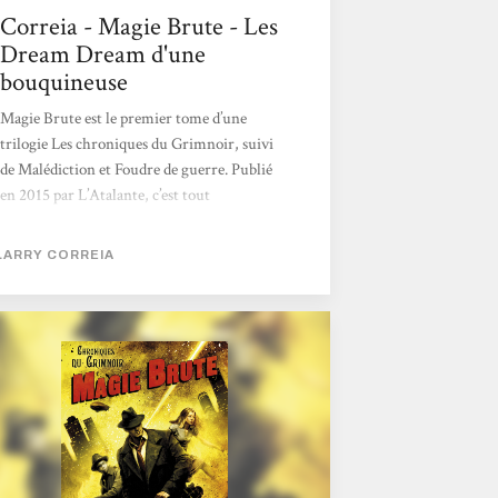
Correia - Magie Brute - Les
Dream Dream d'une
bouquineuse
Magie Brute est le premier tome d’une
trilogie Les chroniques du Grimnoir, suivi
de Malédiction et Foudre de guerre. Publié
en 2015 par L’Atalante, c’est tout
naturellement qu’il a rejoint ma wishlist
avec sa couverture rétro et pulp qui
LARRY CORREIA
promettait action, magie, super héros et
bien d’autres choses… Mon résumé 1930.
Une époque bien différente de la nôtre. Les
dirigeables sillonnent le ciel, des zombies ont
envahi Berlin des suites de la première
guerre, et la magie a définitivement changé
la face du monde. D’un côté l’Imperium, des
japonais,...