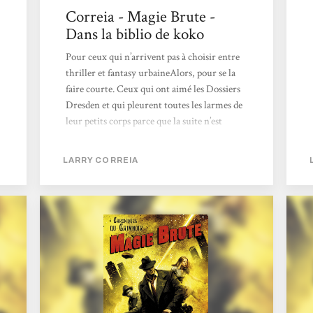
Correia - Magie Brute -
Dans la biblio de koko
Pour ceux qui n’arrivent pas à choisir entre
thriller et fantasy urbaineAlors, pour se la
faire courte. Ceux qui ont aimé les Dossiers
Dresden et qui pleurent toutes les larmes de
leur petits corps parce que la suite n’est
toujours pas traduite, penchez vous sur la
saga des chroniques du Grimnoir. En gros,
LARRY CORREIA
les années 20 en pleine dépression, on a ceux
qui se souviennent encore de la guerre et on
une politique du gouvernement qui
commencent à bien sentir qu’on devra se
débrouiller tous seuls. Il y a ceux qui
approchent de la misère et ceux qui sont très
très riches. On sait que la deuxième guerre
mondiale n’aura...