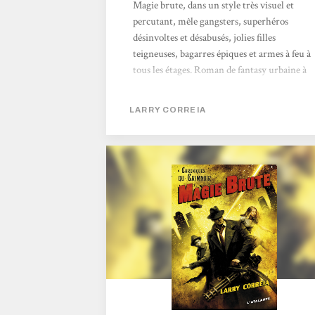
Magie brute, dans un style très visuel et
percutant, mêle gangsters, superhéros
désinvoltes et désabusés, jolies filles
teigneuses, bagarres épiques et armes à feu à
tous les étages. Roman de fantasy urbaine à
la croisée du polar, du steampunk et de
l’uchronie, ce premier livre des Chroniques
LARRY CORREIA
du Grimnoir louche aussi sur le double
héritage des comics et des pulps américains.
Dans une uchronie du début des années
1930, la magie est présente depuis déjà 80
ans. 1/100 de la population possède un
pouvoir latent, les passifs, et 1/1000 sont des
actifs. Brute,...