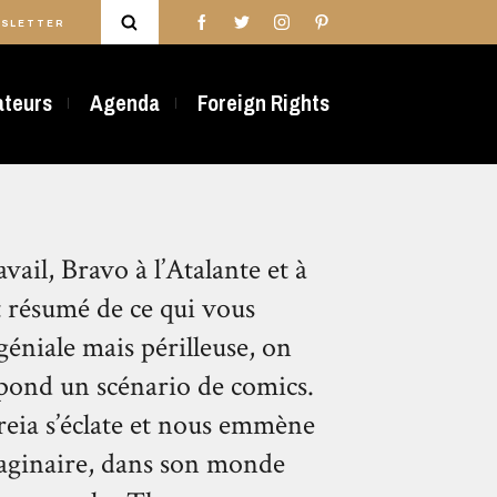
SLETTER
rateurs
Agenda
Foreign Rights
vail, Bravo à l’Atalante et à
t résumé de ce qui vous
 géniale mais périlleuse, on
pond un scénario de comics.
reia s’éclate et nous emmène
maginaire, dans son monde