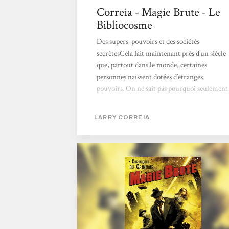
Correia - Magie Brute - Le
Bibliocosme
Des supers-pouvoirs et des sociétés
secrètesCela fait maintenant près d’un siècle
que, partout dans le monde, certaines
personnes naissent dotées d’étranges
pouvoirs. On ne sait pas pourquoi seulement
une partie de la population est touchée, ni la
raison de l’apparition soudaine de ces
LARRY CORREIA
pouvoirs, mais toujours est-il que,
régulièrement, un enfant naît doté
d’habilités extraordinaires. Les « bougeurs »
sont capables de déplacer des objets par la
pensée, les « estompeurs », eux, peuvent
traverser les objets tandis que les « lourds »
ont...