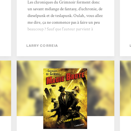
Les chroniques du Grimnoir forment donc
un savant mélange de fantasy, d’uchronie, de
dieselpunk et de teslapunk. Oulah, vous allez
me dire, ça ne commence pas à faire un peu
beaucoup ? Sauf que l’auteur parvient à
maintenir une cohérence dans toute cette
richesse sans devoir recourir à plusieurs
LARRY CORREIA
postulats à la fois. L’idée de base est que la
magie n’est pas d’origine terrestre,
contrairement à la plupart des œuvres de
fantasy qui voudraient que celle-ci
provienne de la nature ancestrale et
constitue donc l’antithèse de la science (on
ne sait pas en revanche si la magie des récits...