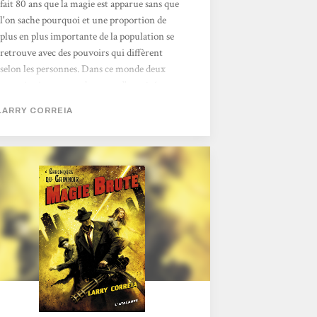
fait 80 ans que la magie est apparue sans que
l'on sache pourquoi et une proportion de
plus en plus importante de la population se
retrouve avec des pouvoirs qui diffèrent
selon les personnes. Dans ce monde deux
organisations se combattent, d'un côté
l'Imperium dirigé par le « président » et sa
LARRY CORREIA
volonté de domination planétaire et de
l'autre le Grimnoir, une société secrète
ayant pour but de protéger les « actifs », c'est
à dire ceux qui ont un pouvoir, et qui se bat
pour la paix. Deux personnes vont se
retrouver...