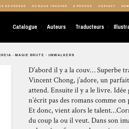
ES DE PRESSE
OÙ NOUS TROUVER
À PROPOS
CONTACT
NEW
Catalogue
Auteurs
Traducteurs
Illust
REIA - MAGIE BRUTE - UNWALKERS
D’abord il y a la couv… Superbe tra
Vincent Chong, j’adore, un parfai
attend. Ensuite il y a le livre. Idée
n’écrit pas des romans comme on 
Et donc, vient alors le talent…Cor
du coup la ou il veut. Dans son i