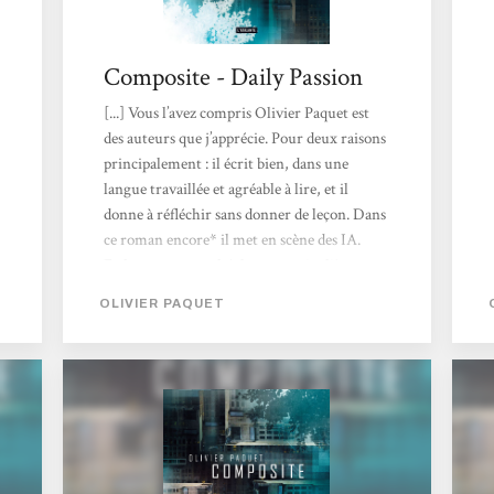
Composite - Daily Passion
[...] Vous l’avez compris Olivier Paquet est
des auteurs que j’apprécie. Pour deux raisons
principalement : il écrit bien, dans une
langue travaillée et agréable à lire, et il
donne à réfléchir sans donner de leçon. Dans
ce roman encore* il met en scène des IA.
Esther est une archéologue particulière et
fondatrice d’une boite d’éco-
OLIVIER PAQUET
reconstruction… Elle redonne à des paysages
leur aspect naturel antérieur déterminé à
partir de photos souvenir observées chez des
particuliers. Et un jour elle découvre qu’on
lui a volé...