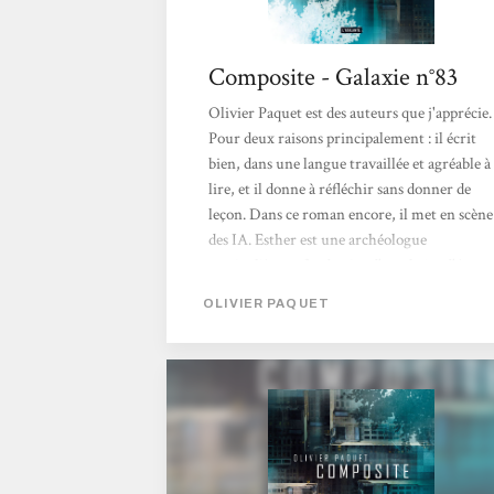
Composite - Galaxie n°83
Olivier Paquet est des auteurs que j'apprécie.
Pour deux raisons principalement : il écrit
bien, dans une langue travaillée et agréable à
lire, et il donne à réfléchir sans donner de
leçon. Dans ce roman encore, il met en scène
des IA. Esther est une archéologue
particulière et fondatrice d'une boîte d'éco-
réconstruction... Elle redonne à des paysages
OLIVIER PAQUET
leur aspect naturel antérieur, déterminé à
partir de photos-souvenirs observées chez
des particuliers. Et un jour, elle découvre
qu'on lui a volé un de ses souvenirs en image
pour le remplacer...