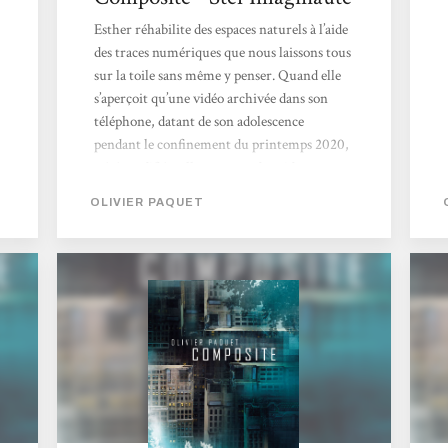
Esther réhabilite des espaces naturels à l’aide
des traces numériques que nous laissons tous
sur la toile sans même y penser. Quand elle
s’aperçoit qu’une vidéo archivée dans son
téléphone, datant de son adolescence
pendant le confinement du printemps 2020,
a été modifiée, elle comprend rapidement
que des forces qui la dépassent manipulent
OLIVIER PAQUET
nos souvenirs.Mais se met-on en chasse
simplement pour récupérer un balcon fleuri
sur une vidéo, alors même qu’une
insurrection gronde et menace la démocratie
?Un roman de politique fiction qui tire sa
force émotionnelle...