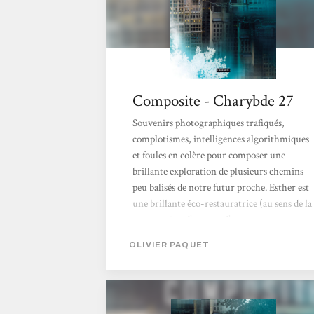
Composite - Charybde 27
Souvenirs photographiques trafiqués,
complotismes, intelligences algorithmiques
et foules en colère pour composer une
brillante exploration de plusieurs chemins
peu balisés de notre futur proche. Esther est
une brillante éco-restauratrice (au sens de la
restauration d’œuvres d’art, et non au sens
culinaire, disons-le par acquis de
OLIVIER PAQUET
conscience). La petite start-up qu’elle a
fondée avec deux associés remporte appel
d’offres sur appel d’offres pour proposer une
nouvelle donne à l’architecture paysagère, en