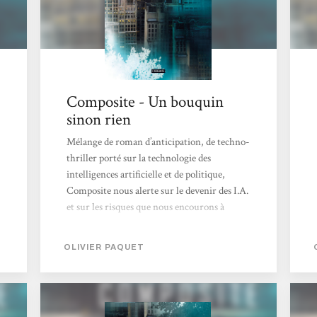
Composite - Un bouquin
sinon rien
Mélange de roman d’anticipation, de techno-
thriller porté sur la technologie des
intelligences artificielle et de politique,
Composite nous alerte sur le devenir des I.A.
et sur les risques que nous encourons à
toujours pousser plus loin notre besoin
d’assistanat technologique. Dans cette
OLIVIER PAQUET
histoire on utilise un casque de réalité
virtuelle aussi facilement qu’un clavier à
notre époque. Mais tout cela a un prix
lorsque que quelqu’un manipule les