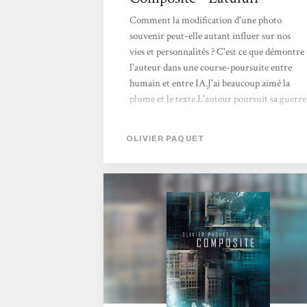
Comment la modification d'une photo
souvenir peut-elle autant influer sur nos
vies et personnalités ? C'est ce que démontre
l'auteur dans une course-poursuite entre
humain et entre IA.J'ai beaucoup aimé la
plume et le texte.L'auteur poursuit sa guerre
invisible entre IA, déjà traitée dans son
roman précédent Les Machines
OLIVIER PAQUET
Fantômes.Olivier Paquet livre un texte sans
concession sur la place du numérique dans
nos vies et comment nous nous laissons
manipuler.