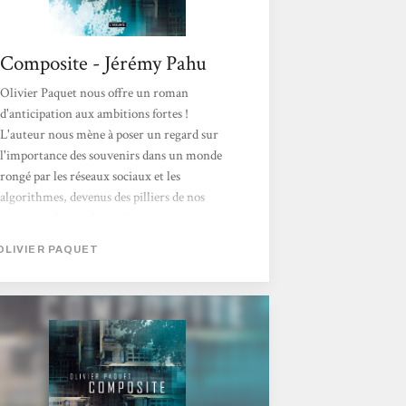
Composite - Jérémy Pahu
Olivier Paquet nous offre un roman
d'anticipation aux ambitions fortes !
L'auteur nous mène à poser un regard sur
l'importance des souvenirs dans un monde
rongé par les réseaux sociaux et les
algorithmes, devenus des pilliers de nos
moments de vie, des archives numériques.
Olivier Paquet n'est plus à présenter, ce n'est
OLIVIER PAQUET
pas non plus le premier roman que je vous
montre de cet auteur et encore une fois - et
toujours - les éditions l'Atalante édite un
excellent ouvrage signé d'une main de
maître. Un maître réfléchi au talent
d'écriture indiscutable ! Composite est un
roman d'enquête intense...