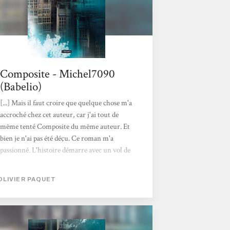
Composite - Michel7090
(Babelio)
[...] Mais il faut croire que quelque chose m'a
accroché chez cet auteur, car j'ai tout de
même tenté Composite du même auteur. Et
bien je n'ai pas été déçu. Ce roman m'a
passionné. L'histoire démarre avec un vol de
souvenir, plus précisément une substitution
de souvenirs. Une jeune femme victime d'un
OLIVIER PAQUET
tel remplacement, sensible et curieuse, se
met à creuser et découvre qu'elle n'est pas
seule concernée. Un policier se joindra à elle
et ils découvriront une situation fort