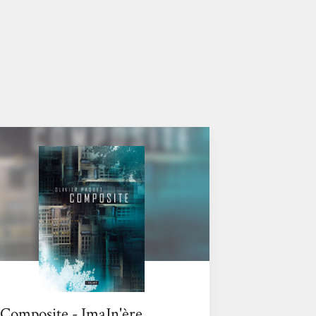
Composite - ImaJn'ère