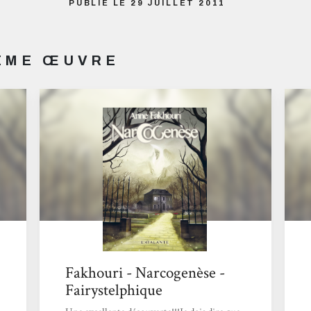
PUBLIÉ LE 29 JUILLET 2011
MÊME ŒUVRE
Fakhouri - Narcogenèse -
Fairystelphique