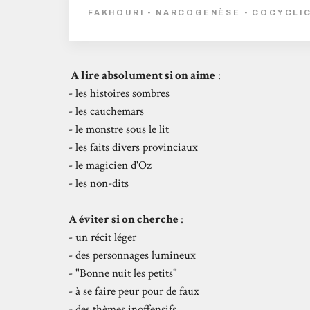
FAKHOURI - NARCOGENÈSE - COCYCLI
A lire absolument si on aime
:
- les histoires sombres
- les cauchemars
- le monstre sous le lit
- les faits divers provinciaux
- le magicien d'Oz
- les non-dits
A éviter si on cherche
:
- un récit léger
- des personnages lumineux
- "Bonne nuit les petits"
- à se faire peur pour de faux
- des thèmes inoffensifs