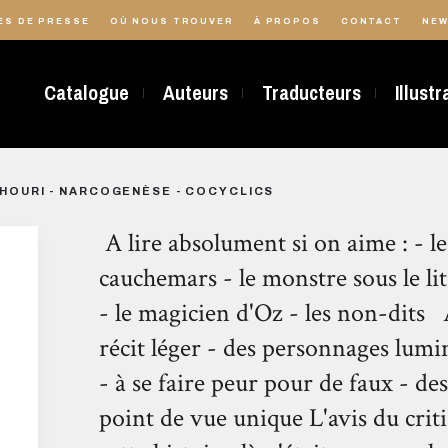
ES DE PRESSE
OÙ NOUS TROUVER
À PROPOS
CONTACT
NEW
Catalogue
Auteurs
Traducteurs
Illust
HOURI - NARCOGENÈSE - COCYCLICS
A lire absolument si on aime : - le
cauchemars - le monstre sous le lit
- le magicien d'Oz - les non-dits A
récit léger - des personnages lumi
- à se faire peur pour de faux - de
point de vue unique L'avis du criti