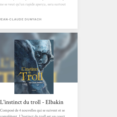
ne se veut qu'un rapide aperçu, sera surtout
axé sur la fantasy française en particulier.
Vous êtes plus que bienvenus sur le forum si
JEAN-CLAUDE DUNYACH
vous souhaitez proposer vos propres
références et venir nous parler de fantasy
française, suisse, québécoise ou belge, autant
que de fantasy malienne, malgache,
haïtienne... Quelques suggestions de lectures
francophones ! La fantasy en France
(histoire...
L'instinct du troll - Elbakin
Composé de 4 nouvelles qui se suivent et se
complètent, L’Instinct du troll est un court