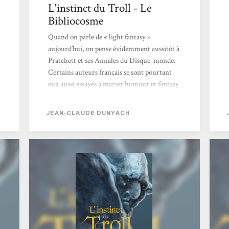
L'instinct du Troll - Le
Bibliocosme
Quand on parle de « light fantasy »
aujourd’hui, on pense évidemment aussitôt à
Pratchett et ses Annales du Disque-monde.
Certains auteurs français se sont pourtant
eux aussi essayés à marier humour et fantasy
: c’est le cas notamment de Catherine
Dufour (Quand les dieux buvaient), Fabrice
JEAN-CLAUDE DUNYACH
Colin (A vos souhaits) ou plus récemment
de Jean-Claude Dunyach qui signe avec
L’instinct du troll un recueil de quatre
nouvelles franchement désopilantes. Il faut
dire que son idée ne manque pas de panache :
transposer le monde du travail en entreprise
dans un univers fantasmé peuplé de nains,
elfes, trolls,...