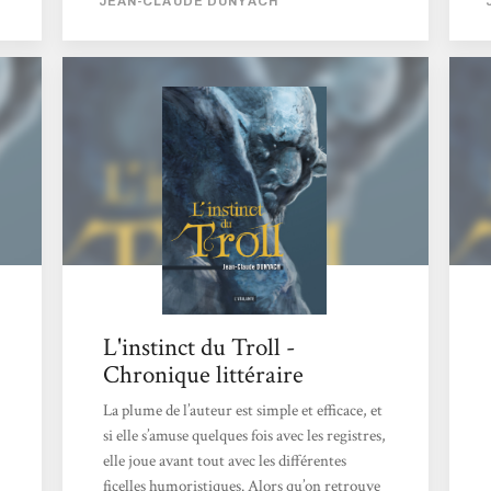
JEAN-CLAUDE DUNYACH
premier volet, L’Instinct du Troll. On y suit
les tribulations d'un Troll, un tantinet
désabusé, mais qui fait bien souvent contre
mauvaise fortune bon cœur. Quand on est
contremaître dans une mine et que l'on doit
encadrer toute une équipe de nains, on n'est
déjà que trop occupé....
L'instinct du Troll -
Chronique littéraire
La plume de l’auteur est simple et efficace, et
si elle s’amuse quelques fois avec les registres,
elle joue avant tout avec les différentes
ficelles humoristiques. Alors qu’on retrouve