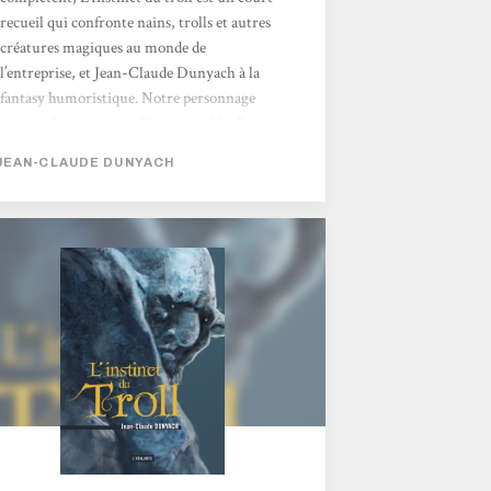
recueil qui confronte nains, trolls et autres
créatures magiques au monde de
l’entreprise, et Jean-Claude Dunyach à la
fantasy humoristique. Notre personnage
principal est ici un troll, responsable d’une
équipe de nains, des galeries et des minerais
JEAN-CLAUDE DUNYACH
qui vont nécessairement avec. La gestion de
tout ceci n’est pas de tout repos : au
programme, directives à donner ou à suivre,
plannings prévisionnels et notes de frais,
qu’il faut transmettre au service concerné. Il
faut également composer avec la hiérarchie...