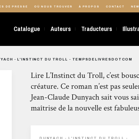
ES DE PRESSE
OÙ NOUS TROUVER
À PROPOS
CONTACT
NEW
Catalogue
Auteurs
Traducteurs
Illust
YACH - L'INSTINCT DU TROLL - TEMPSDELIVRESDOTCOM
Lire L’Instinct du Troll, c’est bousc
créature. Ce roman n’est pas seul
Jean-Claude Dunyach sait vous sais
maîtrise de la nouvelle est fabuleu
DUNYACH - L'INSTINCT DU TROLL -