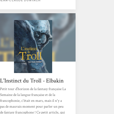
JEAN-CLAUDE DUNYACH
parodie assez délicieuse des absurdités du
système administratif et surtout, de ses
dérives. La seconde nouvelle se centre
davantage sur la dépendance de l’humain à la
technologie avec des clins d’œil habillement
glissés de ci, de là, à la popculture. La
troisième...
L'Instinct du Troll - Elbakin
Petit tour d’horizon de la fantasy française La
Semaine de la langue française et de la
francophonie, c'était en mars, mais il n'y a
pas de mauvais moment pour parler un peu
de fantasy francophone ! Ce petit article, qui