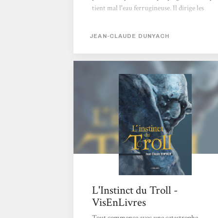
tient mal l'eau ferrugineuse. Il dirige les
nains, pour qui creuser est une seconde
nature, afin de les empêcher de percer le
JEAN-CLAUDE DUNYACH
sous-sol à tort et à travers. Son patron,
bureaucrate et pointilleux, pervers comme
tous les humains, lui confie parfois des
missions lointaines utiles à sa gestion de
prospecteur minier. Cette fois, il ne trouve
rien de mieux, en l'envoyant calmer les
ardeurs belliqueuses d'un nécromant, que...
L'Instinct du Troll -
VisEnLivres
Tout commence avec une catastrophe