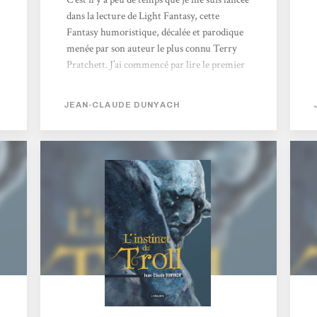
dans la lecture de Light Fantasy, cette
Fantasy humoristique, décalée et parodique
menée par son auteur le plus connu Terry
Pratchett. J’ai commencé par lire le premier
tome des Annales du Disque-Monde que j’ai
tout de suite adoré pour son univers
JEAN-CLAUDE DUNYACH
original, ses péripéties rocambolesques et
son humour anglais. Puis c’est au festival des
Imaginales 2018 que j’ai découvert Jean-
Claude Dunyach, un auteur français qui
nous a fait mourir de rire avec ses anecdotes
sur le monde du travail aux côtés de John
Lang lors de la conférence « Et...