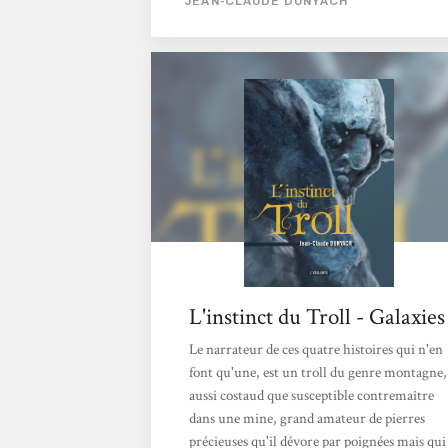
JEAN-CLAUDE DUNYACH
ce recueil, nous narre quatre aventures de
son troll. Du troll en général Si l’on s’appuie
sur la bible du bestiaire de la fantasy, j’ai
nommé, Le Seigneur des anneaux, de sa
majesté J.R.R. Tolkien, le troll est
effectivement une grande bestiole assez
hideuse. [...] Et Jean-Claude...
L'instinct du Troll - Galaxies
Le narrateur de ces quatre histoires qui n'en
font qu'une, est un troll du genre montagne,
aussi costaud que susceptible contremaître
dans une mine, grand amateur de pierres
précieuses qu'il dévore par poignées mais qui