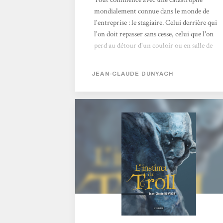
mondialement connue dans le monde de
l'entreprise : le stagiaire. Celui derrière qui
l'on doit repasser sans cesse, celui que l'on
perd au détour d'un couloir ou en salle de
pause, celui qui nous colle quand au
contraire on aurait aimé le perdre. Ça pose
JEAN-CLAUDE DUNYACH
des questions un stagiaire. On doit le
nourrir, lui apprendre la vie et faire en sorte
qu'il se taise le plus possible. Et bien tout part
de là, dans l'instinct du Troll. Ce stagiaire
qui va en faire voir des vertes et des pas
mûres à notre héro (Héro ? Vraiment ?) : un
Troll. Un vrai de vrai, gros, pataud, pas des
plus futés.Et nous voici...