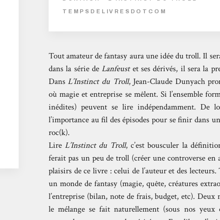
TEMPSDELIVRESDOTCOM
Tout amateur de fantasy aura une idée du troll. Il se
dans la série de
Lanfeust
et ses dérivés, il sera la 
Dans
L’Instinct du Troll
, Jean-Claude Dunyach pro
où magie et entreprise se mêlent. Si l’ensemble for
inédites) peuvent se lire indépendamment. De lo
l’importance au fil des épisodes pour se finir dans u
roc(k).
Lire
L’Instinct du Troll
, c’est bousculer la définiti
ferait pas un peu de troll (créer une controverse en 
plaisirs de ce livre : celui de l’auteur et des lecteur
un monde de fantasy (magie, quête, créatures extraor
l’entreprise (bilan, note de frais, budget, etc). Deu
le mélange se fait naturellement (sous nos yeux é