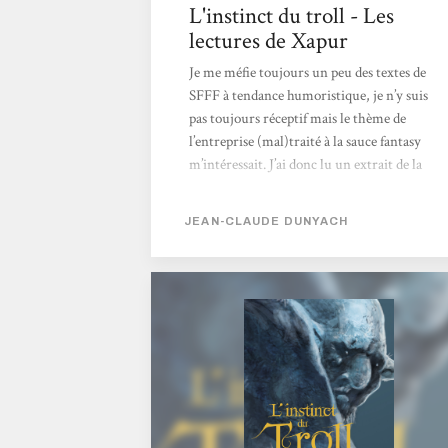
L'instinct du troll - Les
lectures de Xapur
Je me méfie toujours un peu des textes de
SFFF à tendance humoristique, je n’y suis
pas toujours réceptif mais le thème de
l’entreprise (mal)traité à la sauce fantasy
m’intéressait. J’ai donc lu un extrait de la
première nouvelle avant de me décider à
acheter le livre. On est avec ce petit recueil
JEAN-CLAUDE DUNYACH
dans le pastiche et l’humour bon enfant (et
moins déjanté que dans la saga Naheulbeuk
par exemple). Quatre nouvelles se suivent et
sont en fait à lire dans l’ordre. Tout d’abord,
une critique du monde de l’entreprise vue à
travers une compagnie minière...