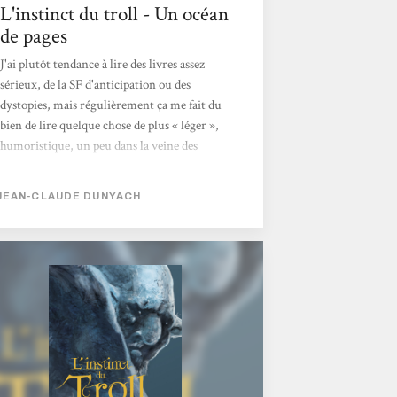
L'instinct du troll - Un océan
de pages
J'ai plutôt tendance à lire des livres assez
sérieux, de la SF d'anticipation ou des
dystopies, mais régulièrement ça me fait du
bien de lire quelque chose de plus « léger »,
humoristique, un peu dans la veine des
Annales du Disque Monde de Terry
Pratchett, qui se sert de l'humour pour
JEAN-CLAUDE DUNYACH
critiquer note société. Et L'instinct du troll
rentre parfaitement dans cette catégorie. Le
résumé de la quatrième de couverture donne
le ton d'emblée : ce n'est qu'une succession
de citations extraites du roman, mises en
musique par Ayerdhal, qui reprennent des
clichés d'heroic fantasy plus qu'éculés,...