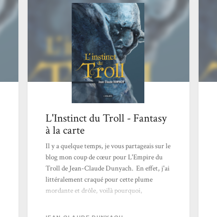
L'Instinct du Troll - Fantasy
à la carte
Il y a quelque temps, je vous partageais sur le
blog mon coup de cœur pour L'Empire du
Troll de Jean-Claude Dunyach. En effet, j'ai
littéralement craqué pour cette plume
mordante et drôle, voilà pourquoi,
aujourd'hui, j'ai décidé de reprendre ma
découverte de cette série en m'attaquant au