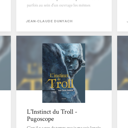
parfois au sein d’un ouvrage les mêmes
ressorts pour créer l’effet tant désiré, on
s’aperçoit rapidement ici de la capacité de
JEAN-CLAUDE DUNYACH
l’auteur à les alterner avec ingéniosité, ce qui
évite l’effet de redondance, mais aussi
l’impression de forcer le rire du lectorat. A ce
titre, je remercie l’auteur de la discrétion
avec laquelle il insère la plupart de ses
références...
L'Instinct du Troll -
Pugoscope
C’est il y a peu de temps que je me suis lancée