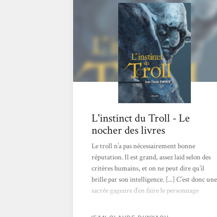
L'instinct du Troll - Le
nocher des livres
Le troll n’a pas nécessairement bonne
réputation. Il est grand, assez laid selon des
critères humains, et on ne peut dire qu’il
brille par son intelligence. [...] C’est donc une
sacrée gageure d’en faire le personnage
principal d’un récit. Ou plutôt de quatre
récits, puisque Jean-Claude Dunyach, dans