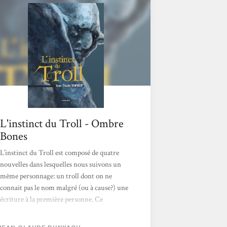
L'instinct du Troll - Ombre
Bones
L’instinct du Troll est composé de quatre
nouvelles dans lesquelles nous suivons un
même personnage: un troll dont on ne
connait pas le nom malgré (ou à cause?) une
écriture à la première personne. Ce
personnage est contremaître dans une mine
de nains et son statut est prétexte à une