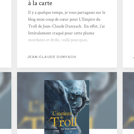
à la carte
Il y a quelque temps, je vous partageais sur le
blog mon coup de cœur pour L'Empire du
Troll de Jean-Claude Dunyach. En effet, j'ai
littéralement craqué pour cette plume
mordante et drôle, voilà pourquoi,
aujourd'hui, j'ai décidé de reprendre ma
découverte de cette série en m'attaquant au
JEAN-CLAUDE DUNYACH
premier volet, L’Instinct du Troll. On y suit
les tribulations d'un Troll, un tantinet
désabusé, mais qui fait bien souvent contre
mauvaise fortune bon cœur. Quand on est
contremaître dans une mine et que l'on doit
encadrer toute une équipe de nains, on n'est
déjà que trop occupé....