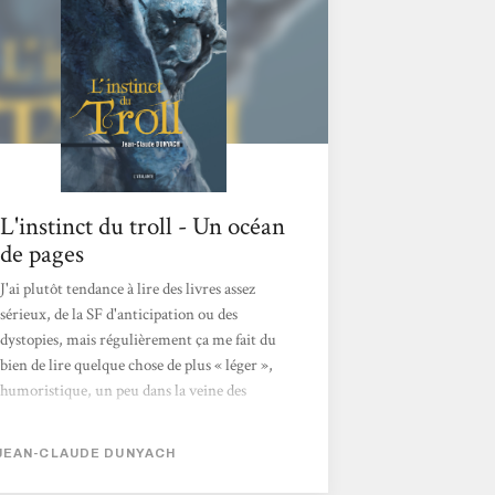
faut également composer avec la hiérarchie...
L'instinct du troll - Un océan
de pages
J'ai plutôt tendance à lire des livres assez
sérieux, de la SF d'anticipation ou des
dystopies, mais régulièrement ça me fait du
bien de lire quelque chose de plus « léger »,
humoristique, un peu dans la veine des
Annales du Disque Monde de Terry
Pratchett, qui se sert de l'humour pour
JEAN-CLAUDE DUNYACH
critiquer note société. Et L'instinct du troll
rentre parfaitement dans cette catégorie. Le