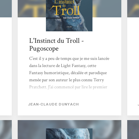
L'Instinct du Troll -
Pugoscope
C’est il y a peu de temps que je me suis lancée
dans la lecture de Light Fantasy, cette
Fantasy humoristique, décalée et parodique
menée par son auteur le plus connu Terry
Pratchett. J’ai commencé par lire le premier
tome des Annales du Disque-Monde que j’ai
tout de suite adoré pour son univers
JEAN-CLAUDE DUNYACH
original, ses péripéties rocambolesques et
son humour anglais. Puis c’est au festival des
Imaginales 2018 que j’ai découvert Jean-
Claude Dunyach, un auteur français qui
nous a fait mourir de rire avec ses anecdotes