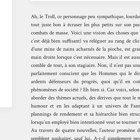
Ah, le Troll, ce personnage peu sympathique, lourda
tout juste bon à écraser les plus petits sur son p
combats de masse. Voici une vision des choses que
c’est déjà bien suffisant) va reléguer au rang de cli
d’une mine de nains acharnés de la pioche, est gr
main droite lorsque c’est nécessaire. Mais il est aus
comble de tout, à son stagiaire. Non, il n’est pas souf
parfaitement conscient que les Hommes qui le diri
ardents défenseurs du progrès, quoi qu’il en coû
phénomènes de société ? Eh bien si. Car voici, selon m
aborder des thèmes actuels, des dérives que tout le 
humour et en les adaptant à un univers de Fantas
plannings de rendement et sa hiérarchie bien struc
lorsqu’un employé bien intentionné veut se tourner v
Au travers de quatre nouvelles, l’auteur promène d
semblent souhaiter, sauf lui. A-t-il simplement peu