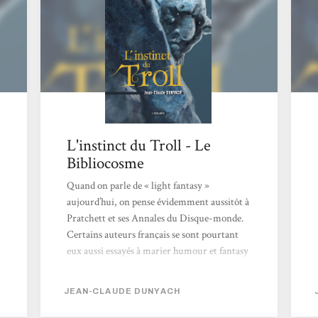
sur le monde du travail aux côtés de John
Lang lors de la conférence « Et...
L'instinct du Troll - Le
Bibliocosme
Quand on parle de « light fantasy »
aujourd’hui, on pense évidemment aussitôt à
Pratchett et ses Annales du Disque-monde.
Certains auteurs français se sont pourtant
eux aussi essayés à marier humour et fantasy
: c’est le cas notamment de Catherine
Dufour (Quand les dieux buvaient), Fabrice
JEAN-CLAUDE DUNYACH
Colin (A vos souhaits) ou plus récemment
de Jean-Claude Dunyach qui signe avec