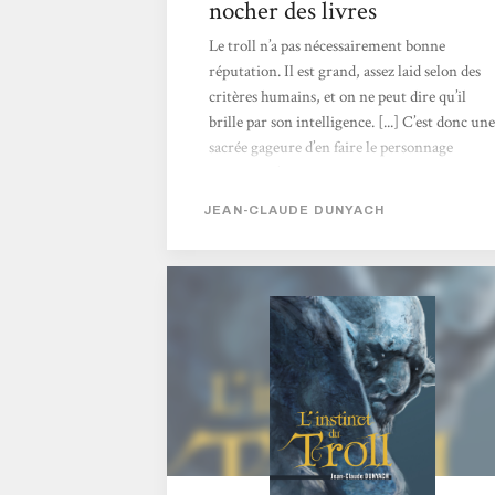
nocher des livres
Le troll n’a pas nécessairement bonne
réputation. Il est grand, assez laid selon des
critères humains, et on ne peut dire qu’il
brille par son intelligence. [...] C’est donc une
sacrée gageure d’en faire le personnage
principal d’un récit. Ou plutôt de quatre
récits, puisque Jean-Claude Dunyach, dans
JEAN-CLAUDE DUNYACH
ce recueil, nous narre quatre aventures de
son troll. Du troll en général Si l’on s’appuie
sur la bible du bestiaire de la fantasy, j’ai
nommé, Le Seigneur des anneaux, de sa
majesté J.R.R. Tolkien, le troll est
effectivement une grande bestiole assez
hideuse. [...] Et Jean-Claude...