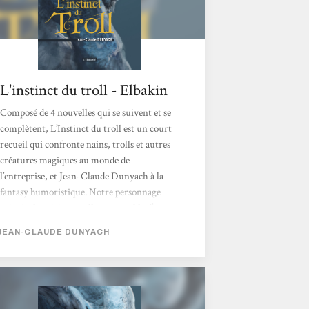
L'instinct du troll - Elbakin
Composé de 4 nouvelles qui se suivent et se
complètent, L’Instinct du troll est un court
recueil qui confronte nains, trolls et autres
créatures magiques au monde de
l’entreprise, et Jean-Claude Dunyach à la
fantasy humoristique. Notre personnage
principal est ici un troll, responsable d’une
équipe de nains, des galeries et des minerais
JEAN-CLAUDE DUNYACH
qui vont nécessairement avec. La gestion de
tout ceci n’est pas de tout repos : au
programme, directives à donner ou à suivre,
plannings prévisionnels et notes de frais,
qu’il faut transmettre au service concerné. Il