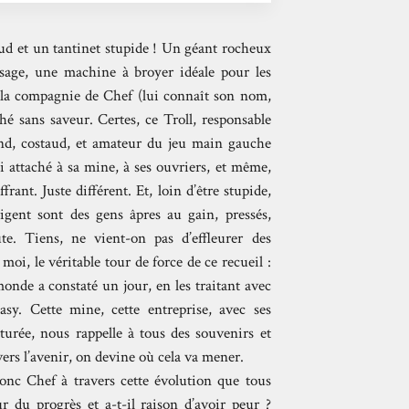
ud et un tantinet stupide ! Un géant rocheux
assage, une machine à broyer idéale pour les
 la compagnie de Chef (lui connaît son nom,
ché sans saveur. Certes, ce Troll, responsable
and, costaud, et amateur du jeu main gauche
si attaché à sa mine, à ses ouvriers, et même,
frant. Juste différent. Et, loin d’être stupide,
gent sont des gens âpres au gain, pressés,
te. Tiens, ne vient-on pas d’effleurer des
oi, le véritable tour de force de ce recueil :
monde a constaté un jour, en les traitant avec
y. Cette mine, cette entreprise, avec ses
turée, nous rappelle à tous des souvenirs et
ers l’avenir, on devine où cela va mener.
onc Chef à travers cette évolution que tous
r du progrès et a-t-il raison d’avoir peur ?