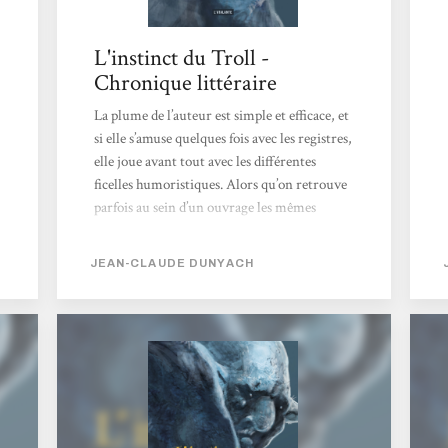
L'instinct du Troll -
Chronique littéraire
La plume de l’auteur est simple et efficace, et
si elle s’amuse quelques fois avec les registres,
elle joue avant tout avec les différentes
ficelles humoristiques. Alors qu’on retrouve
parfois au sein d’un ouvrage les mêmes
ressorts pour créer l’effet tant désiré, on
s’aperçoit rapidement ici de la capacité de
JEAN-CLAUDE DUNYACH
l’auteur à les alterner avec ingéniosité, ce qui
évite l’effet de redondance, mais aussi
l’impression de forcer le rire du lectorat. A ce
titre, je remercie l’auteur de la discrétion
avec laquelle il insère la plupart de ses
références...