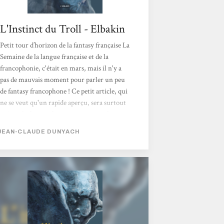
L'Instinct du Troll - Elbakin
Petit tour d’horizon de la fantasy française La
Semaine de la langue française et de la
francophonie, c'était en mars, mais il n'y a
pas de mauvais moment pour parler un peu
de fantasy francophone ! Ce petit article, qui
ne se veut qu'un rapide aperçu, sera surtout
axé sur la fantasy française en particulier.
Vous êtes plus que bienvenus sur le forum si
JEAN-CLAUDE DUNYACH
vous souhaitez proposer vos propres
références et venir nous parler de fantasy
française, suisse, québécoise ou belge, autant
que de fantasy malienne, malgache,
haïtienne... Quelques suggestions de lectures
francophones ! La fantasy en France
(histoire...