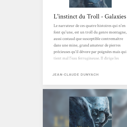
L'instinct du Troll - Galaxies
Le narrateur de ces quatre histoires qui n'en
font qu'une, est un troll du genre montagne,
aussi costaud que susceptible contremaître
dans une mine, grand amateur de pierres
précieuses qu'il dévore par poignées mais qui
tient mal l'eau ferrugineuse. Il dirige les
nains, pour qui creuser est une seconde
nature, afin de les empêcher de percer le
JEAN-CLAUDE DUNYACH
sous-sol à tort et à travers. Son patron,
bureaucrate et pointilleux, pervers comme
tous les humains, lui confie parfois des
missions lointaines utiles à sa gestion de
prospecteur minier. Cette fois, il ne trouve
rien de mieux, en l'envoyant calmer les
ardeurs belliqueuses d'un nécromant, que...