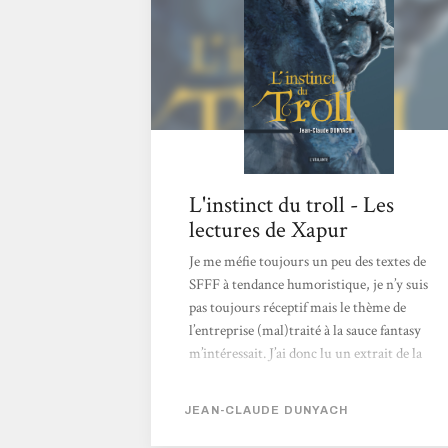
mûres à notre héro (Héro ? Vraiment ?) : un
Troll. Un vrai de vrai, gros, pataud, pas des
plus futés.Et nous voici...
L'instinct du troll - Les
lectures de Xapur
Je me méfie toujours un peu des textes de
SFFF à tendance humoristique, je n’y suis
pas toujours réceptif mais le thème de
l’entreprise (mal)traité à la sauce fantasy
m’intéressait. J’ai donc lu un extrait de la
première nouvelle avant de me décider à
acheter le livre. On est avec ce petit recueil
JEAN-CLAUDE DUNYACH
dans le pastiche et l’humour bon enfant (et
moins déjanté que dans la saga Naheulbeuk