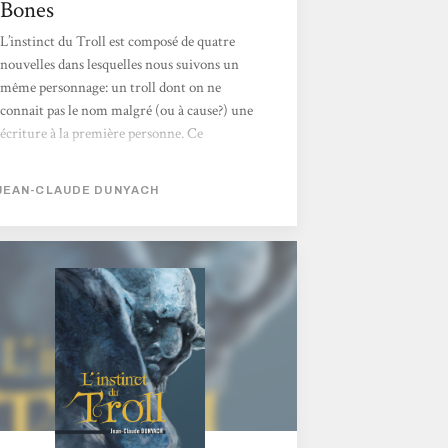
Bones
L’instinct du Troll est composé de quatre
nouvelles dans lesquelles nous suivons un
même personnage: un troll dont on ne
connait pas le nom malgré (ou à cause?) une
écriture à la première personne. Ce
personnage est contremaître dans une mine
de nains et son statut est prétexte à une
JEAN-CLAUDE DUNYACH
parodie assez délicieuse des absurdités du
système administratif et surtout, de ses
dérives. La seconde nouvelle se centre
davantage sur la dépendance de l’humain à la
technologie avec des clins d’œil habillement
glissés de ci, de là, à la popculture. La
troisième...