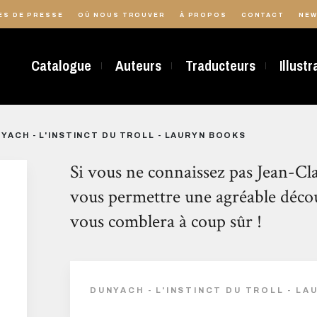
ES DE PRESSE
OÙ NOUS TROUVER
À PROPOS
CONTACT
NEW
Catalogue
Auteurs
Traducteurs
Illust
YACH - L'INSTINCT DU TROLL - LAURYN BOOKS
Si vous ne connaissez pas Jean-Cl
vous permettre une agréable découver
vous comblera à coup sûr !
DUNYACH - L'INSTINCT DU TROLL - L