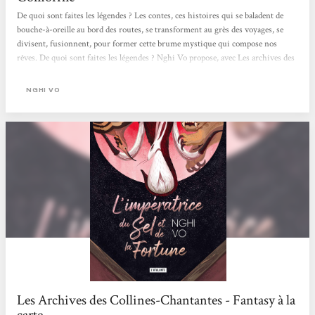
De quoi sont faites les légendes ? Les contes, ces histoires qui se baladent de
bouche-à-oreille au bord des routes, se transforment au grès des voyages, se
divisent, fusionnent, pour former cette brume mystique qui compose nos
rêves. De quoi sont faites les légendes ? Nghi Vo propose, avec Les archives des
Collines-Chantantes, d’explorer les mystères derrière les histoires qu’on se
raconte au coin du feu. En savourer la poésie, et en décrypter le mensonge. Le
NGHI VO
récit que l’on cache Dans L’impératrice du Sel et de la fortune, l’adelphe Chih et
Presque-Brillante se rendent dans un palais impérial...
Les Archives des Collines-Chantantes - Fantasy à la
carte