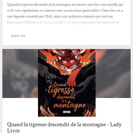
Quand la tigresse descendit de la montagne est encore une fois une novella qui
se lit très rapidement, et s’amuse avec sa narration particulière. Cette fois on a
une légende racontée par Chih, mais son auditoire connaît une version
légèrement différente et on va assister à un ping-pong entre les tigresses et
l’adelphe pour modifier tel détail et telle manière de raconter. Chih, qui essaye
de pas trop la ramener pour pas se faire bouffer, va devoir rebondir sans arrêt
NGHI VO
tout en subtilité pour pas fâcher les prédatrices. Encore une fois, Nghi Vo nous
parle évidemment des histoires,...
Quand la tigresse descendit de la montagne - Lady
Livre