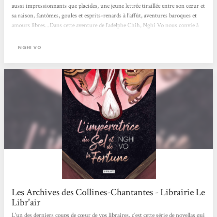
aussi impressionnants que placides, une jeune lettrée tiraillée entre son cœur et
sa raison, fantômes, goules et esprits-renards à l’affût, aventures baroques et
amours libres...Dans cette aventure de l’adelphe Chih, Nghi Vo nous convie à
un étonnant voyage, inspirée tant par les contes et la poésie de l’Asie du Sud-
Est que par les combats sociaux qui l’animent. Aucun carcan ici, aucune
NGHI VO
frontière, seul importe le récit, porté par une plume légère et des images d’une
originalité...
Les Archives des Collines-Chantantes - Librairie Le
Libr'air
L'un des derniers coups de cœur de vos libraires, c'est cette série de novellas qui