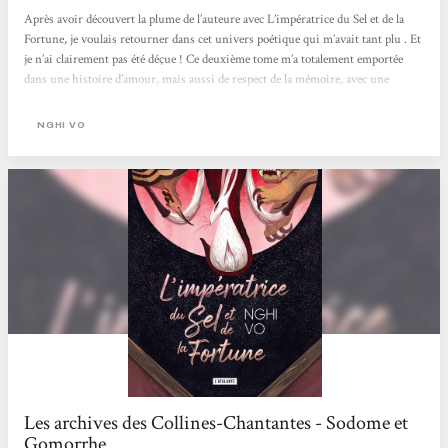
Après avoir découvert la plume de l’auteure avec L’impératrice du Sel et de la
Fortune, je voulais retourner dans cet univers poétique qui m’avait tant plu . Et
je n’ai clairement pas été déçue ! Ce deuxième tome m’a totalement emportée
dans une histoire d’amour, mais aussi de respect de la mémoire, avec une
touche de frissons. Chih est vraiment un personnage intéressant que j’aime
beaucoup suivre dans sa recherche de récits à archiver. L’environnement créé
NGHI VO
autour de cette histoire est intéressant et on y entre très facilement....
Les archives des Collines-Chantantes - Sodome et
Gomorrhe