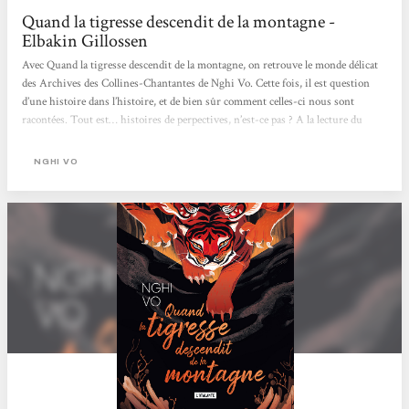
Quand la tigresse descendit de la montagne -
Elbakin Gillossen
Avec Quand la tigresse descendit de la montagne, on retrouve le monde délicat
des Archives des Collines-Chantantes de Nghi Vo. Cette fois, il est question
d’une histoire dans l’histoire, et de bien sûr comment celles-ci nous sont
racontées. Tout est… histoires de perpectives, n’est-ce pas ? A la lecture du
résumé, l’inventaire à la Prévert qui ouvre cette quatrième de couverture aurait
pu avoir de quoi nous distraire, ou du moins nous laisser perplexe. En effet, il
NGHI VO
ne suffit pas d’empiler les éléments divers et variés, avec un soupçon de poésie
ou de dépaysement,...