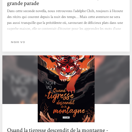
grande parade
Dans cette seconde novella, nous retrouvons l’adelphe Chih, toujours à l’écoute
des récits qui courent depuis la nuit des temps… Mais cette aventure ne sera
pas aussi tranquille que la précédente où, savourant de délicieux plats dans une
superbe maison, elle se contentait d’écouter pour les apprendre les mots d’une
autre. Cette fois-ci, Chih, sans son oiseau-mémoire qui nidifie, doit tenter de
franchir une montagne. Et c’est à dos de mammouth qu’elle le fait, accompagnée
NGHI VO
par Si-yu, éleveuse et gardienne de ces majestueux animaux. Toutefois, le
voyage se fait très...
Quand la tigresse descendit de la montagne -