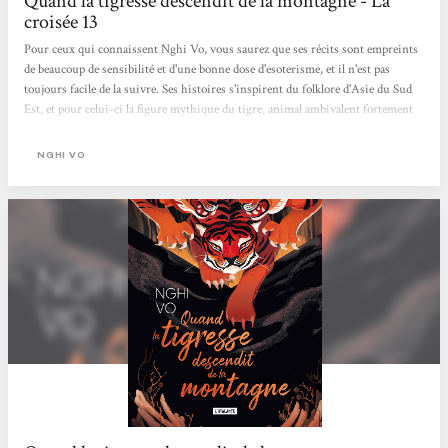
Quand la tigresse descendit de la montagne - La
croisée 13
Pour ceux qui connaissent Nghi Vo, vous saurez que ses récits sont empreints
de beaucoup de sensibilité et d'une bonne dose d'esoterisme, et il n'est pas
toujours facile de la suivre. Ses histoires s'inspirent du folklore d'Asie du Sud
Est, et pour celui-ci la figure mythique du tigre, animal ambivalent fortement
connecté au monde des esprits, en est la star.Néanmoins, une fois qu'on a
accepté de simplement se laisser porter par le récit sans se prendre la tête, on est
NGHI VO
vite bercé par ce texte beau, poétique et onirique. On a presque deux histoires
en une, celle de l'adelphe Chi qui, pourchassée par trois tigres, leur conte le...