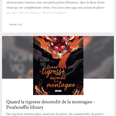
sérieuse mais toujours avec une petite pointe d'humour, dans le décor d'une
chine qui est complètement rêvée, vous lirez cette saga avec autant de plaisir
que moi. Jean-Luc Rivera > Écouter le podcast <
NGHI VO
Quand la tigresse descendit de la montagne -
Poufsouffle library
Des tigresses métamorphes amatrices de poésie, des mammouths de guerre