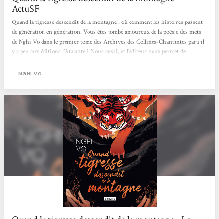
ActuSF
Quand la tigresse descendit de la montagne : où comment les histoires passent
de génération en génération. Vous êtes tombé amoureux de la poésie des mots
de Nghi Vo dans le premier tome des Archives des Collines-Chantantes paru il
y a peu aux éditions l'Atalante ? Nous aussi, et l'éditeur nous permet de
replonger dans cet univers à la fois merveilleux et philosophique avec la
seconde novella, Quand la tigresse descendit de la montagne, paru le mois
NGHI VO
dernier. Un voyage plus dangereux et mouvementé Dans cette seconde novella,
vous retrouverez l'adelphe Chih et son oreille attentive aux mots des autres.
Mais le...