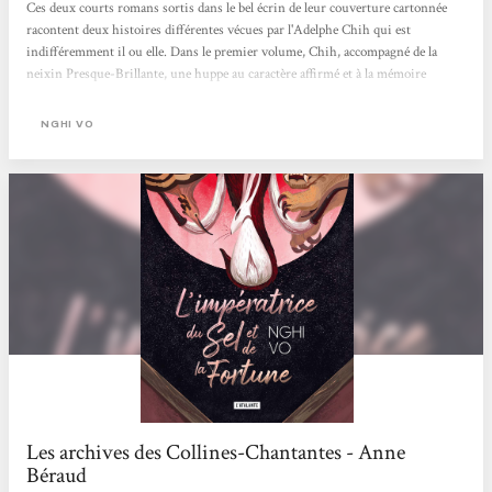
Ces deux courts romans sortis dans le bel écrin de leur couverture cartonnée
racontent deux histoires différentes vécues par l'Adelphe Chih qui est
indifféremment il ou elle. Dans le premier volume, Chih, accompagné de la
neixin Presque-Brillante, une huppe au caractère affirmé et à la mémoire
parfaite, visite le palais abandonné de l'ancienne Impératrice, sur la rive du lac
Écarlate, dont les protections viennent d'être neutralisées, ce qui le rend de
NGHI VO
nouveau accessible. Elle y rencontre une très vieille femme qui se présente à elle
sous le surnom de Lapin et semble très...
Les archives des Collines-Chantantes - Anne
Béraud