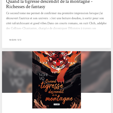
Quand la tigresse descendit de la montagne -
Richesses de fantasy
Ce second tome me permet de confirmer ma première impression lorsque j’ai
découvert l’autrice et son univers : c’est une lecture doudou, à sortir pour son
côté rafraîchissant et good vibes.Dans ces courts romans, on suit Chih, adelphe
des Collines-Chantantes, chargé.e de chroniquer l’Histoire à travers ses
voyages, accompagné.e de son oiseau à la mémoire infaillible.J’avais adoré
l’originalité de la narration dans le tome 1, où Chih se fera raconter des instants
NGHI VO
de vie de l’impératrice par son ancienne servante à mesure qu’il trouve des...