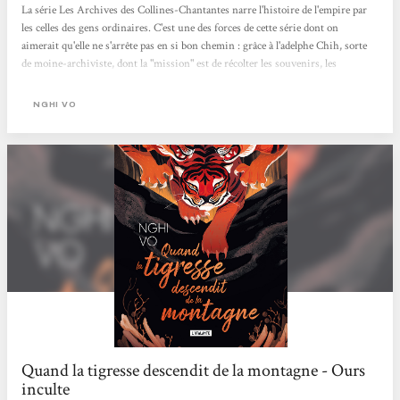
La série Les Archives des Collines-Chantantes narre l'histoire de l'empire par
les celles des gens ordinaires. C'est une des forces de cette série dont on
aimerait qu'elle ne s'arrête pas en si bon chemin : grâce à l'adelphe Chih, sorte
de moine-archiviste, dont la "mission" est de récolter les souvenirs, les
histoires des personnes qu'iel rencontre. Accompagné de Presque-Brillante,
une oiselle à la mémoire infaillible et au caractère bien trempé, Chih va, au
NGHI VO
cours de ses pérégrinations, rencontrer "gens de rien" qui s'avèreront d'une
richesse incroyable. Ces trois novellas dessinent un paysage...
Quand la tigresse descendit de la montagne - Ours
inculte