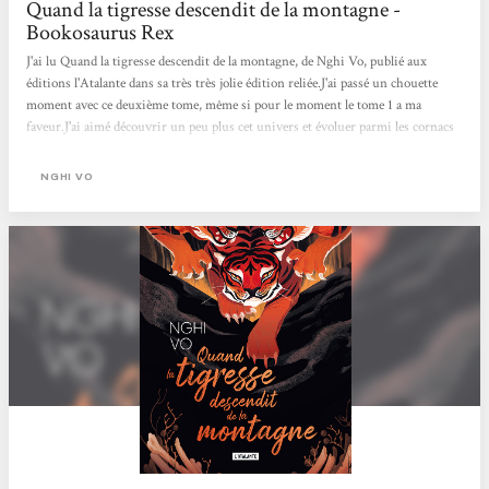
Quand la tigresse descendit de la montagne -
Bookosaurus Rex
J'ai lu Quand la tigresse descendit de la montagne, de Nghi Vo, publié aux
éditions l'Atalante dans sa très très jolie édition reliée.J'ai passé un chouette
moment avec ce deuxième tome, même si pour le moment le tome 1 a ma
faveur.J'ai aimé découvrir un peu plus cet univers et évoluer parmi les cornacs
de mammouths, j'ai adoré cette partie de l'histoire!J'ai trouvé très chouette la
résonance du récit qui ici sert autant à gagner du temps pour Chih, qu'à mettre
NGHI VO
en avant qu'une histoire est plurielle et faillible, n'étant pas monolithique, elle
sera toujours...