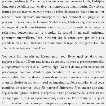
premier, réaliste (si l'on veut), évoque la rencontre entre Chih, l'adelphe
(une sorte de folkloriste), et Siyu, la monteuse de mammouths. On voit ces
jeunes gens se mettre en route vers un relais de poste en haut d'un col, où
règnent trois tigresses métamorphes qui les prennent au piège et se
proposent de les dévorer. Comme Shéhérazade, Chih va négocier sa vie en
échanger d'une bonne histoire, tandis qu'autour la nuit et la neige se
referment doucement sur le monde... Le second fil narratif, onirique,
purement merveilleux, lève le rideau sur le conte servi par chih aux
grands fauves ; soit l'histoire d'amour entre la légendaire tigresse Ho Thi
Thao et la lettrée nommée Dieu.
Ces deux fils narratifs ne faisant qu'un seul livre, quel est donc leur
rapport et liaison ? Dans une forme de continuité avec sa première novella,
L'impératrice du Sel et de la Fortune
, Nghi Vo met de nouveau en scène un
personnage conteur, d'autres qui écoutent, et au milieu une vérité
insaisissable. Il existe, dans chacune de ses fictions, un territoire du présent
et un territoire du souvenir – réel ou imaginaire. Deux mondes, et ici deux
manières de raconter, deux fils narratifs différents. Plus encore que dans
l'épisode inaugural, ce livre-ci repose sur une philosophie de la coexistence
: chaque partie, prise indépendamment, n'est rien ; l'une existe par rapport
à l'autre, elles sont reliées par des personnages qu'il y a peut-être lieu de