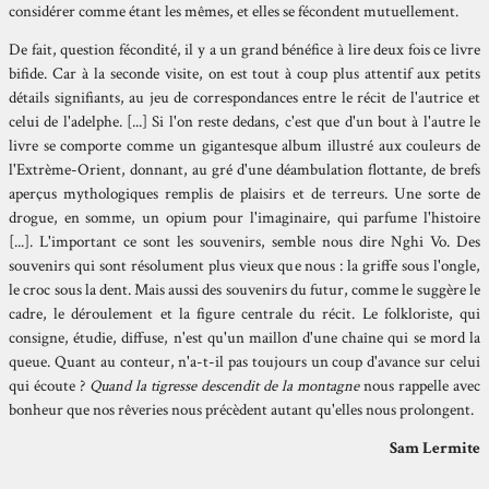
considérer comme étant les mêmes, et elles se fécondent mutuellement.
De fait, question fécondité, il y a un grand bénéfice à lire deux fois ce livre
bifide. Car à la seconde visite, on est tout à coup plus attentif aux petits
détails signifiants, au jeu de correspondances entre le récit de l'autrice et
celui de l'adelphe. [...] Si l'on reste dedans, c'est que d'un bout à l'autre le
livre se comporte comme un gigantesque album illustré aux couleurs de
l'Extrème-Orient, donnant, au gré d'une déambulation flottante, de brefs
aperçus mythologiques remplis de plaisirs et de terreurs. Une sorte de
drogue, en somme, un opium pour l'imaginaire, qui parfume l'histoire
[...]. L'important ce sont les souvenirs, semble nous dire Nghi Vo. Des
souvenirs qui sont résolument plus vieux que nous : la griffe sous l'ongle,
le croc sous la dent. Mais aussi des souvenirs du futur, comme le suggère le
cadre, le déroulement et la figure centrale du récit. Le folkloriste, qui
consigne, étudie, diffuse, n'est qu'un maillon d'une chaîne qui se mord la
queue. Quant au conteur, n'a-t-il pas toujours un coup d'avance sur celui
qui écoute ?
Quand la tigresse descendit de la montagne
nous rappelle avec
bonheur que nos rêveries nous précèdent autant qu'elles nous prolongent.
Sam Lermite