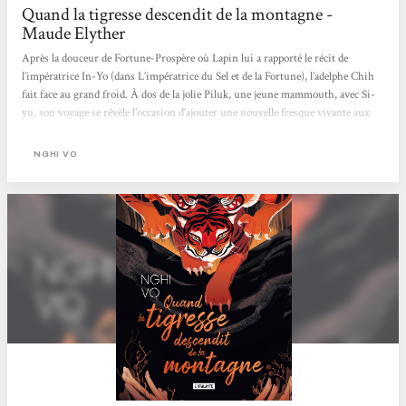
Quand la tigresse descendit de la montagne -
Maude Elyther
Après la douceur de Fortune-Prospère où Lapin lui a rapporté le récit de
l’impératrice In-Yo (dans L’impératrice du Sel et de la Fortune), l’adelphe Chih
fait face au grand froid. À dos de la jolie Piluk, une jeune mammouth, avec Si-
yu, son voyage se révèle l’occasion d’ajouter une nouvelle fresque vivante aux
archives des Collines-Chantantes. Car les voilà bientôt à l’abri de la neige,
certes, mais en compagnie de trois tigresses métamorphes qui ont pour dessein
NGHI VO
de les dévorer. Chih narre alors l’histoire de la tigresse Oh Thi Thao, qui
tomba amoureuse...