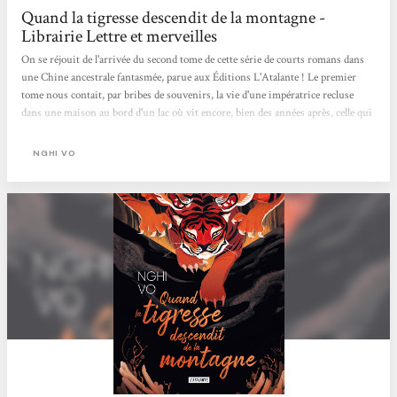
Quand la tigresse descendit de la montagne -
Librairie Lettre et merveilles
On se réjouit de l'arrivée du second tome de cette série de courts romans dans
une Chine ancestrale fantasmée, parue aux Éditions L'Atalante ! Le premier
tome nous contait, par bribes de souvenirs, la vie d'une impératrice recluse
dans une maison au bord d'un lac où vit encore, bien des années après, celle qui
fût sa fidèle suivante et son amie. On a hâte de découvrir la suite et de retrouver
l'écriture douce et onirique de l'autrice !! Deux formats sont disponibles, en
NGHI VO
couverture souple ou cartonnée.