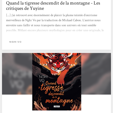
Quand la tigresse descendit de la montagne - Les
critiques de Yuyine
[...] j’ai retrouvé avec énormément de plaisir la plume teintée d’onirisme
merveilleux de Nghi Vo par la traduction de Mickael Cabon. L’autrice nous
envoûte sans faillir et nous transporte dans son univers où tout semble
possible. Mêlant encore plusieurs mythologies pour en créer une originale, le
monde dans lequel évolue l’adelphe Chih fascine et est particulièrement propice
aux histoires légendaires et à l’évasion. Un conte multiple Dans ce second
NGHI VO
volume, l’adelphe Chih se fait conteur pour trois tigresses métamorphes. Iel
nous raconte une histoire qui a tout...