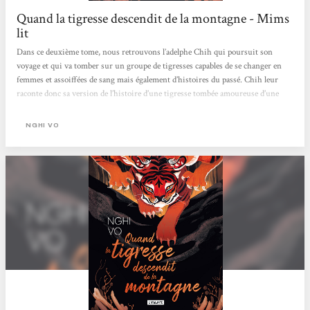
Quand la tigresse descendit de la montagne - Mims
lit
Dans ce deuxième tome, nous retrouvons l’adelphe Chih qui poursuit son
voyage et qui va tomber sur un groupe de tigresses capables de se changer en
femmes et assoiffées de sang mais également d’histoires du passé. Chih leur
raconte donc sa version de l’histoire d’une tigresse tombée amoureuse d’une
femme et il tente tant bien que mal de faire durer l’histoire en attendant que
d’autres personnes lui viennent en aide et le sauvent des griffes de ces trois
NGHI VO
femmes tigresses.J’ai beaucoup aimé ce deuxième tome. Comme dans le premier
tome, Chih nous fait découvrir des histoires ainsi que l’univers...