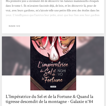
Ma première joie a sûrement été de découvrir les fameux mammouths évoqués
dans le tome 1. Ils m’avaient fascinée déjà, de loin, et les découvrir là, pour de
vrai, avec leurs gardiens, m’a laissée telle une petite fille avec des étoiles dans les
yeux. L’intelligence que l’autrice leur prête, ainsi que leur lien avec leur gardien
en fait un élément de l’univers des Collines Chantantes qui me passionne
particulièrement. Retrouver également ces animaux-esprits, dont on n’est pas
NGHI VO
bien sûr des intentions – ici par l’entremise...
L'Impératrice du Sel et de la Fortune & Quand la
tigresse descendit de la montagne - Galaxie n°84