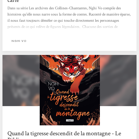
Dans sa série Les archives des Collines-Chantantes, Nghi Vo compile des
histoires qu'elle nous narre sous la forme de contes. Raconté de manière éparse,
il nous faut toujours démêler ce qui touche directement les personnages
présents de ce qui relève de figures légendaires. Chacune des sorties de
l'archiviste est donc l'occasion de collecter ces récits de vie afin de les consigner
et ainsi en garder une trace. Aussi, le duo formé par l'adelphe et la huppe
NGHI VO
incarne ici la mémoire à transmettre aux générations suivantes. D'ailleurs,
cette thématique est le fil directeur de ces trois...
Quand la tigresse descendit de la montagne - Le