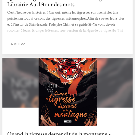
Librairie Au détour des mots
C'est l'heure des histoires ! Car oui, même les tigresses sont sensibles à la
poésie, surtout si ce sont des tigresses métamorphes.Afin de sauver leurs vies,
et à l'instar de Shéhérazade, l'adelphe Chih et sa guide Si-Yu vont devoir
raconter à leurs étranges hôtesses, leur version de la légende du tigre Ho Thi
Thao et de la lettrée Dieu. Un très beau et court roman poétique qui flirte avec
les codes des contes asiatiques et qui interroge par exemple notre capacité à
NGHI VO
admettre que nous ne possédons pas toutes les réponses et que les histoires
dépendent de celleux qui...
Quand la tigresse descendit de la montagne -