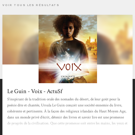
VOIR TOUS LES RÉSULTATS
Le Guin - Voix - ActuSf
S’inspirant de la tradition orale des nomades du désert, de leur goût pour la
poésie dite et chantée, Ursula Le Guin conçoit une société ennemie du livre,
cohérente et pertinente. À la façon des religieux irlandais du Haut Moyen Age,
dans un monde privé d’écrit, détenir des livres et savoir lire est une promesse
de progrès de la civilisation. Que cette promesse soit entre les mains, les yeux et
la voix de quelques personnages donne une dimension héroïque et magique au