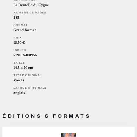
La Dentelle du Cygne
NOMBRE DE PAGES
288
FORMAT
Grand format
PRIX
18,50 €
ISBN13
9791036001956
TAILLE
14,5 x 20 cm
TITRE ORIGINAL
Voices
LANGUE ORIGINALE
anglais
ÉDITIONS & FORMATS