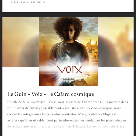
savoir. Préserver le savoir pour le faire éclore plus tard. En garder le secret,
URSULA K. LE GUIN
même...
Le Guin - Voix - Le Cafard cosmique
Inutile de faire un dessin : Voix, sous ses airs de Fahrenheit 451 transposé dans
un univers de fantasy passablement « réaliste », est un vibrant réquisitoire
contre les intégrismes les plus obscurantistes. Mais, contexte oblige, on
avouera qu’il paraît cibler tout particulièrement les tendances les plus radicales
de l’islamisme, et en premier lieu celui des Talibans. La révolution libératrice
ayant en outre plus ou moins un déclencheur extérieur, avec l’arrivée du poète