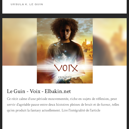
Orrec Caspro flambeau de la liberté, il est difficile de ne pas faire le lien avec
URSULA K. LE GUIN
l’actualité....
Le Guin - Voix - Elbakin.net
Ce récit calme d’une période mouvementée, riche en sujets de réflexion, peut
servir d’agréable pause entre deux histoires pleines de bruit et de fureur, telles
qu’en produit la fantasy actuellement. Lire l'intégralité de l'article