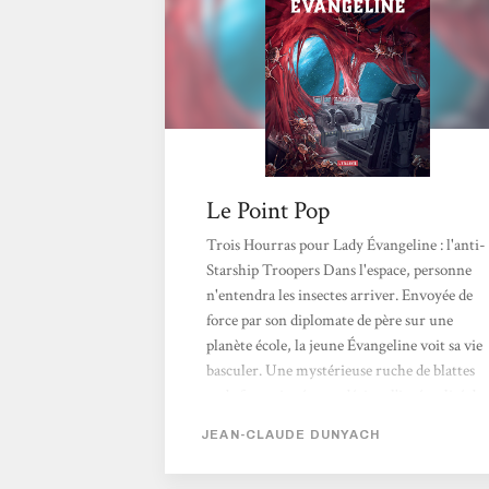
comprendre. Très loin dans l’espace,
l’homme...
Le Point Pop
Trois Hourras pour Lady Évangeline : l'anti-
Starship Troopers Dans l'espace, personne
n'entendra les insectes arriver. Envoyée de
force par son diplomate de père sur une
planète école, la jeune Évangeline voit sa vie
basculer. Une mystérieuse ruche de blattes
et de fourmis géantes décime l'intégralité de
son établissement. Poussée par son instinct
JEAN-CLAUDE DUNYACH
de survie, Évangeline décide de s'intégrer
parmi les insectes pour mieux les diriger.