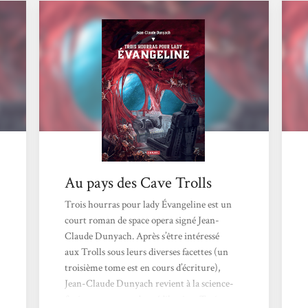
préoccupation est de réfléchir sur
l’importance de la communication,
notamment dans le cadre d’un premier
contact avec une race extra-terrestre. Que
peut bien apporter de neuf Jean-Claude
Dunyach sur un thème déjà...
Au pays des Cave Trolls
Trois hourras pour lady Évangeline est un
court roman de space opera signé Jean-
Claude Dunyach. Après s’être intéressé
aux Trolls sous leurs diverses facettes (un
troisième tome est en cours d’écriture),
Jean-Claude Dunyach revient à la science-
fiction, son genre de prédilection. Trois