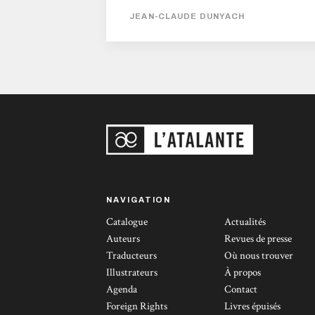
nuage de particules qui va détruire le
JEAN-CLAUDE DUNYACH
vaisseau militaire dans son intégralité puis
s’attaquer aux habitants de la planète. Une
guerre commence ainsi face à un ennemi
effrayant, redoutable et très puissant, dont
on ne sait rien. Des militaires sont expédiés
au cœur du conflit,...
NAVIGATION
Catalogue
Actualités
Auteurs
Revues de presse
Traducteurs
Où nous trouver
Illustrateurs
À propos
Agenda
Contact
Foreign Rights
Livres épuisés