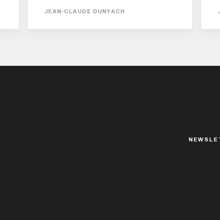
hourras pour lady Évangeline vient de
JEAN-CLAUDE DUNYACH
paraître dans la collection La dentelle du
Cygne des éditions L’Atalante. La couverture
est signée Pierre Bourgerie. Ce roman a été
auparavant une courte novella parue en
2010 avec le même titre, dans le n°58 de la
revue Bifrost. Trois...
NEWSLE