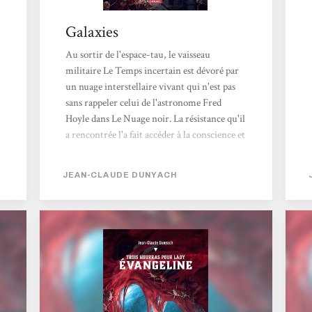
Galaxies
Au sortir de l'espace-tau, le vaisseau
militaire Le Temps incertain est dévoré par
un nuage interstellaire vivant qui n'est pas
sans rappeler celui de l'astronome Fred
Hoyle dans Le Nuage noir. La résistance qu'il
a rencontrée l'a fait accéder à la conscience et
le pousse à renouveler cette confrontation,
en s'attaquant aux humains et à leurs
JEAN-CLAUDE DUNYACH
mondes. L'ambassadeur Guarnera envoie sur
Esméralda, colonie détruite par le nage, un
groupe militaire chargé de comprendre ce
qu'il s'est passé et de trouver une solution à
une menace que personne ne comprend
encore. Parallèlement, sa fille Évangéline,...