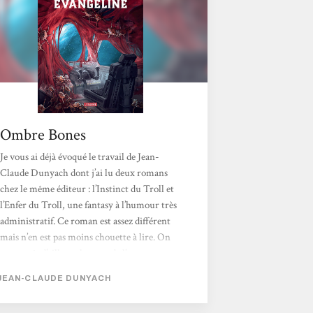
pour tous est oublié. Voilà...
Ombre Bones
Je vous ai déjà évoqué le travail de Jean-
Claude Dunyach dont j’ai lu deux romans
chez le même éditeur : l’Instinct du Troll et
l’Enfer du Troll, une fantasy à l’humour très
administratif. Ce roman est assez différent
mais n’en est pas moins chouette à lire. On
reconnaît d’ailleurs la patte de l’auteur,
notamment sur le traitement des espèces
JEAN-CLAUDE DUNYACH
non humaines et son rejet de
l’anthropocentrisme (ce que j’adore !). Le