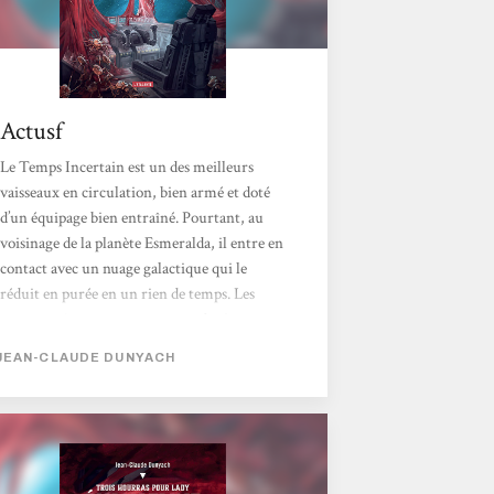
Actusf
Le Temps Incertain est un des meilleurs
vaisseaux en circulation, bien armé et doté
d’un équipage bien entraîné. Pourtant, au
voisinage de la planète Esmeralda, il entre en
contact avec un nuage galactique qui le
réduit en purée en un rien de temps. Les
rares survivants ne vont pas tarder à
rapporter leur histoire. Pendant ce temps, la
JEAN-CLAUDE DUNYACH
jeune Évangeline, fille d’un diplomate de
renom, est expédié sur une planète école,
Enertia, après une liaison torride avec une
jeune femme – visiblement, le futur a vu ici
la victoire de ténors anti gay, le mariage