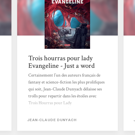
à...
Trois hourras pour lady
Evangeline - Just a word
Certainement l’un des auteurs français de
fantasy et science-fiction les plus prolifiques
qui soit, Jean-Claude Dunyach délaisse ses
trolls pour repartir dans les étoiles avec
Trois Hourras pour Lady
Évangeline.L’auteur d’Étoiles Mortes
reprend en réalité une novella du même
JEAN-CLAUDE DUNYACH
nom publiée dans la revue Bifrost pour en
faire un roman complet où la principale