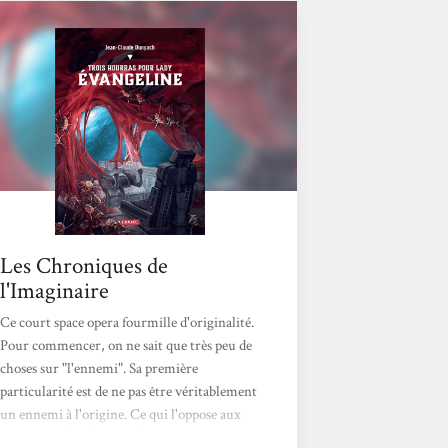
sujet principal de ce roman est, à mon sens,
celui de la communication. Il se développe
sur plusieurs axes: Évangeline et son...
Les Chroniques de
l'Imaginaire
Ce court space opera fourmille d'originalité.
Pour commencer, on ne sait que très peu de
choses sur "l'ennemi". Sa première
particularité est de ne pas être véritablement
un ennemi à l'origine. Ce qui l'oppose aux
humains, c'est d'abord l'incompréhension