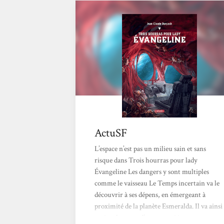
Alors que sa métamorphose commence, une
menace pour la galaxie rôde. Un nuage
intelligent de microparticules vient de
dévorer une colonie...
ActuSF
L’espace n’est pas un milieu sain et sans
risque dans Trois hourras pour lady
Évangeline Les dangers y sont multiples
comme le vaisseau Le Temps incertain va le
découvrir à ses dépens, en émergeant à
proximité de la planète Esmeralda. Il va ainsi
croiser la route d’un ennemi inconnu, un