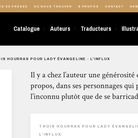
ES DE PRESSE
OÙ NOUS TROUVER
À PROPOS
CONTACT
NEW
Catalogue
Auteurs
Traducteurs
Illust
IS HOURRAS POUR LADY ÉVANGELINE - L'INFLUX
Il y a chez l’auteur une générosité 
propos, dans ses personnages qui 
l’inconnu plutôt que de se barricad
TROIS HOURRAS POUR LADY ÉVANGELI
L'INFLUX