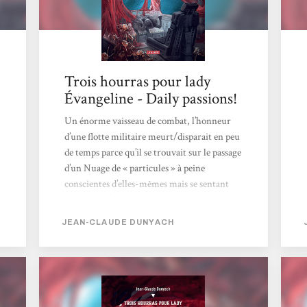
Trois hourras pour lady
Évangeline - Daily passions!
Un énorme vaisseau de combat, l’honneur
d’une flotte militaire meurt/disparait en peu
de temps parce qu’il se trouvait sur le passage
d’un Nuage de « particules » à peine
conscientes d’elles-mêmes mais se sentant
menacées. Évangeline, fille d’ambassadeur et
qui sort de l’adolescence, est envoyée par ses
JEAN-CLAUDE DUNYACH
parents séparés, sur une planète école un peu
disciplinaire où elle est censée revenir à un
meilleur comportement. (Elle a été surprise
pendant une relation sexuelle avec une
femme soldat). Mais, le jour de son arrivée