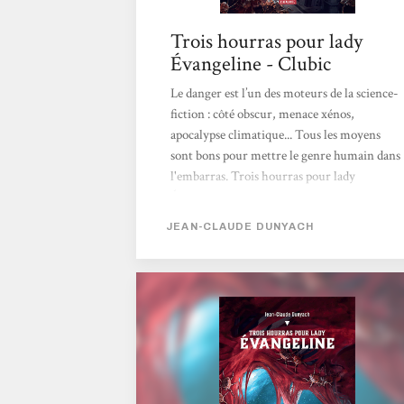
Trois hourras pour lady
Évangeline - Clubic
Le danger est l’un des moteurs de la science-
fiction : côté obscur, menace xénos,
apocalypse climatique... Tous les moyens
sont bons pour mettre le genre humain dans
l'embarras. Trois hourras pour lady
Évangeline ne déroge pas à la règle. Sauf que,
histoire de faire bonne mesure, Jean-
JEAN-CLAUDE DUNYACH
Claude Dunyach met en scène non pas une
menace interstellaire, mais deux ! Pour les
contrer, nos héros devront faire de lourds
sacrifices, allant jusqu’à mettre en jeu la
notion même d'humanité. Je vous donne
tous les détails dans les paragraphes suivants.
Sachez juste que si vous...