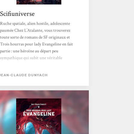
Scifiuniverse
Ruche spatiale, alien hostile, adolescente
paumée Chez L’Atalante, vous trouverez
toute sorte de romans de SF originaux et
Trois hourras pour lady Evangeline en fait
partie : une héroïne au départ peu
sympathique qui subit une véritable
mutation, des particules tueuses dans
l’espace… L’atmosphère de ce roman est
JEAN-CLAUDE DUNYACH
déroutante et parfois dérangeante. Le Temps
incertain est un des plus puissants vaisseaux
militaires de l’humanité. Pourtant il est
détruit aux abords de la planète Esméralda
par un ennemi inconnu qui va le dévorer.
Évangeline est une jeune fille dévergondée...