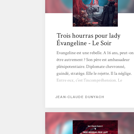
Trois hourras pour lady
Évangeline - Le Soir
Evangeline est une rebelle. A 16 ans, peut-on
être autrement ? Son père est ambassadeur
plénipotentiaire. Diplomate chevronné,
guindé, stratège. Elle le rejette. Il la néglige.
Entre eux, c’est l’incompréhension. Le
roman de Jean-Claude Dunyach est
d’ailleurs entièrement basé sur les difficultés
JEAN-CLAUDE DUNYACH
de communication. Entre deux êtres
proches, entre deux espèces. Tout au long de
ce court roman haletant, drôle et profond à
la fois, les personnages sont confrontés aux
impossibilités de comprendre et de se faire