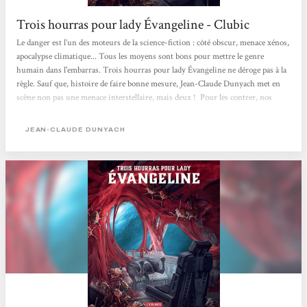
Trois hourras pour lady Évangeline - Clubic
Le danger est l’un des moteurs de la science-fiction : côté obscur, menace xénos,
apocalypse climatique... Tous les moyens sont bons pour mettre le genre
humain dans l'embarras. Trois hourras pour lady Évangeline ne déroge pas à la
règle. Sauf que, histoire de faire bonne mesure, Jean-Claude Dunyach met en
scène non pas une menace interstellaire, mais deux ! Pour les contrer, nos
héros devront faire de lourds sacrifices, allant jusqu’à mettre en jeu la notion
même d'humanité. Je vous donne tous les détails dans les paragraphes suivants.
JEAN-CLAUDE DUNYACH
Sachez juste que si vous...