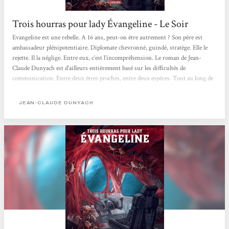
Trois hourras pour lady Évangeline - Le Soir
Evangeline est une rebelle. A 16 ans, peut-on être autrement ? Son père est
ambassadeur plénipotentiaire. Diplomate chevronné, guindé, stratège. Elle le
rejette. Il la néglige. Entre eux, c’est l’incompréhension. Le roman de Jean-
Claude Dunyach est d’ailleurs entièrement basé sur les difficultés de
communication. Entre deux êtres proches, entre deux espèces. Tout au long de
ce court roman haletant, drôle et profond à la fois, les personnages sont
confrontés aux impossibilités de comprendre et de se faire comprendre. Très
JEAN-CLAUDE DUNYACH
loin dans l’espace, l’homme...