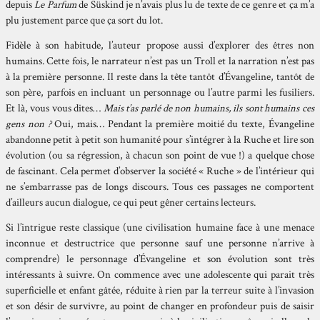
depuis
Le Parfum
de Süskind je n’avais plus lu de texte de ce genre et ça m’a
plu justement parce que ça sort du lot.
Fidèle à son habitude, l’auteur propose aussi d’explorer des êtres non
humains. Cette fois, le narrateur n’est pas un Troll et la narration n’est pas
à la première personne. Il reste dans la tête tantôt d’Évangeline, tantôt de
son père, parfois en incluant un personnage ou l’autre parmi les fusiliers.
Et là, vous vous dites…
Mais t’as parlé de non humains, ils sont humains ces
gens non ?
Oui, mais… Pendant la première moitié du texte, Évangeline
abandonne petit à petit son humanité pour s’intégrer à la Ruche et lire son
évolution (ou sa régression, à chacun son point de vue !) a quelque chose
de fascinant. Cela permet d’observer la société « Ruche » de l’intérieur qui
ne s’embarrasse pas de longs discours. Tous ces passages ne comportent
d’ailleurs aucun dialogue, ce qui peut gêner certains lecteurs.
Si l’intrigue reste classique (une civilisation humaine face à une menace
inconnue et destructrice que personne sauf une personne n’arrive à
comprendre) le personnage d’Évangeline et son évolution sont très
intéressants à suivre. On commence avec une adolescente qui parait très
superficielle et enfant gâtée, réduite à rien par la terreur suite à l’invasion
et son désir de survivre, au point de changer en profondeur puis de saisir