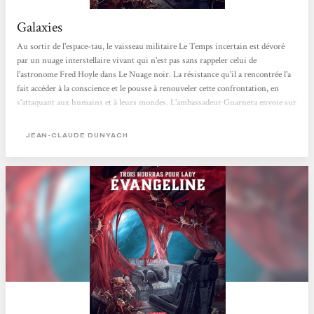
Galaxies
Au sortir de l'espace-tau, le vaisseau militaire Le Temps incertain est dévoré
par un nuage interstellaire vivant qui n'est pas sans rappeler celui de
l'astronome Fred Hoyle dans Le Nuage noir. La résistance qu'il a rencontrée l'a
fait accéder à la conscience et le pousse à renouveler cette confrontation, en
s'attaquant aux humains et à leurs mondes. L'ambassadeur Guarnera envoie sur
Esméralda, colonie détruite par le nage, un groupe militaire chargé de
comprendre ce qu'il s'est passé et de trouver une solution à une menace que
JEAN-CLAUDE DUNYACH
personne ne comprend encore. Parallèlement, sa fille Évangéline,...