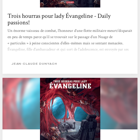
Trois hourras pour lady Évangeline - Daily
passions!
Un énorme vaisseau de combat, l’honneur d’une flotte militaire meurt/disparait
en peu de temps parce qu’il se trouvait sur le passage d’un Nuage de
« particules » à peine conscientes d’elles-mêmes mais se sentant menacées.
Évangeline, fille d’ambassadeur et qui sort de l’adolescence, est envoyée par ses
parents séparés, sur une planète école un peu disciplinaire où elle est censée
revenir à un meilleur comportement. (Elle a été surprise pendant une relation
JEAN-CLAUDE DUNYACH
sexuelle avec une femme soldat). Mais, le jour de son arrivée à...