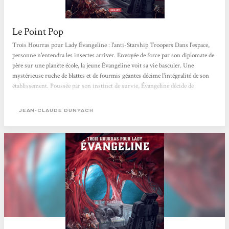
Le Point Pop
Trois Hourras pour Lady Évangeline : l'anti-Starship Troopers Dans l'espace,
personne n'entendra les insectes arriver. Envoyée de force par son diplomate de
père sur une planète école, la jeune Évangeline voit sa vie basculer. Une
mystérieuse ruche de blattes et de fourmis géantes décime l'intégralité de son
établissement. Poussée par son instinct de survie, Évangeline décide de
s'intégrer parmi les insectes pour mieux les diriger. Alors que sa
métamorphose commence, une menace pour la galaxie rôde. Un nuage
JEAN-CLAUDE DUNYACH
intelligent de microparticules vient de dévorer une colonie...