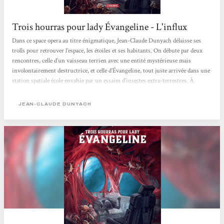
Trois hourras pour lady Évangeline - L'influx
Dans ce space opera au titre énigmatique, Jean-Claude Dunyach délaisse ses
trolls pour retrouver l’espace, les étoiles et ses habitants. On débute par deux
rencontres, celle d’un vaisseau terrien avec une entité mystérieuse mais
involontairement destructrice, et celle d’Évangeline, tout juste arrivée dans une
station spatiale école envahie par un essaim d’insectes extra-terrestres. À
chaque fois, passée la catastrophe initiale, il faudra s’adapter, tenter de
comprendre, toucher l’inconnu au plus près. Le toucher est sans doute le sens
JEAN-CLAUDE DUNYACH
majeur chez Jean-Claude Dunyach et...