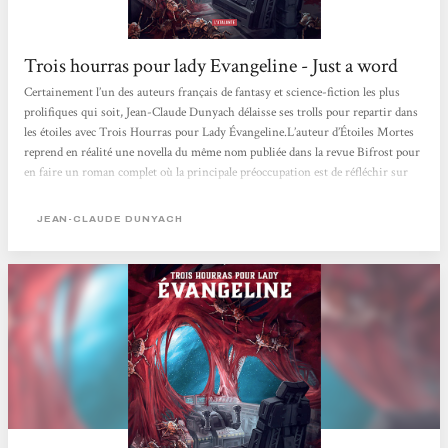
Trois hourras pour lady Evangeline - Just a word
Certainement l’un des auteurs français de fantasy et science-fiction les plus
prolifiques qui soit, Jean-Claude Dunyach délaisse ses trolls pour repartir dans
les étoiles avec Trois Hourras pour Lady Évangeline.L’auteur d’Étoiles Mortes
reprend en réalité une novella du même nom publiée dans la revue Bifrost pour
en faire un roman complet où la principale préoccupation est de réfléchir sur
l’importance de la communication, notamment dans le cadre d’un premier
contact avec une race extra-terrestre. Que peut bien apporter de neuf Jean-
JEAN-CLAUDE DUNYACH
Claude Dunyach sur un thème déjà...