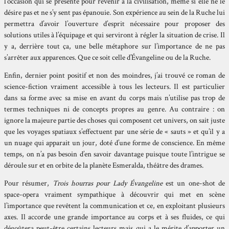
l’occasion qui se présente pour revenir à la civilisation, même si elle ne le
désire pas et ne s’y sent pas épanouie. Son expérience au sein de la Ruche lui
permettra d’avoir l’ouverture d’esprit nécessaire pour proposer des
solutions utiles à l’équipage et qui serviront à régler la situation de crise. Il
y a, derrière tout ça, une belle métaphore sur l’importance de ne pas
s’arrêter aux apparences. Que ce soit celle d’Évangeline ou de la Ruche.
Enfin, dernier point positif et non des moindres, j’ai trouvé ce roman de
science-fiction vraiment accessible à tous les lecteurs. Il est particulier
dans sa forme avec sa mise en avant du corps mais n’utilise pas trop de
termes techniques ni de concepts propres au genre. Au contraire : on
ignore la majeure partie des choses qui composent cet univers, on sait juste
que les voyages spatiaux s’effectuent par une série de « sauts » et qu’il y a
un nuage qui apparait un jour, doté d’une forme de conscience. En même
temps, on n’a pas besoin d’en savoir davantage puisque toute l’intrigue se
déroule sur et en orbite de la planète Esmeralda, théâtre des drames.
Pour résumer,
Trois hourras pour Lady Évangeline
est un one-shot de
space-opera vraiment sympathique à découvrir qui met en scène
l’importance que revêtent la communication et ce, en exploitant plusieurs
axes. Il accorde une grande importance au corps et à ses fluides, ce qui
dégoûtera peut-être certains lecteurs mais qui a le mérite d’apporter un