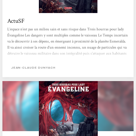
ActuSF
L’espace n’est pas un milieu sain et sans risque dans Trois hourras pour lady
Évangeline Les dangers y sont multiples comme le vaisseau Le Temps incertain
va le découvrir à ses dépens, en émergeant à proximité de la planète Esmeralda.
Il va ainsi croiser la route d’un ennemi inconnu, un nuage de particules qui va
détruire le vaisseau militaire dans son intégralité puis s’attaquer aux habitants
de la planète. Une guerre commence ainsi face à un ennemi effrayant,
redoutable et très puissant, dont on ne sait rien. Des militaires sont expédiés au
JEAN-CLAUDE DUNYACH
cœur du conflit,...