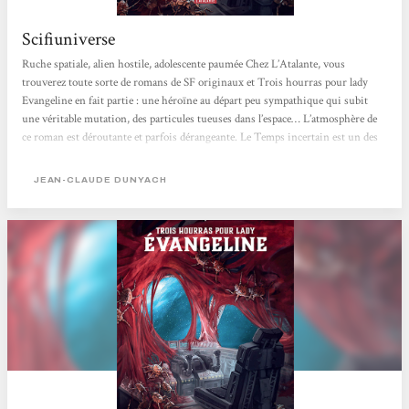
Scifiuniverse
Ruche spatiale, alien hostile, adolescente paumée Chez L’Atalante, vous
trouverez toute sorte de romans de SF originaux et Trois hourras pour lady
Evangeline en fait partie : une héroïne au départ peu sympathique qui subit
une véritable mutation, des particules tueuses dans l’espace… L’atmosphère de
ce roman est déroutante et parfois dérangeante. Le Temps incertain est un des
plus puissants vaisseaux militaires de l’humanité. Pourtant il est détruit aux
abords de la planète Esméralda par un ennemi inconnu qui va le dévorer.
JEAN-CLAUDE DUNYACH
Évangeline est une jeune fille dévergondée...