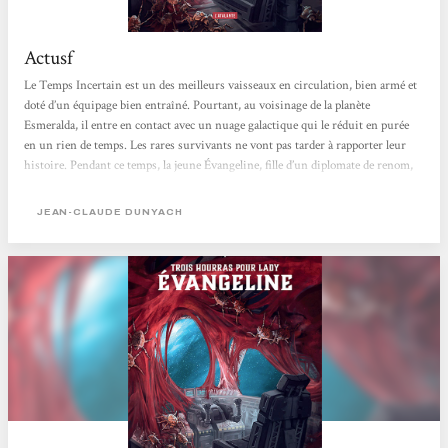
Actusf
Le Temps Incertain est un des meilleurs vaisseaux en circulation, bien armé et
doté d’un équipage bien entraîné. Pourtant, au voisinage de la planète
Esmeralda, il entre en contact avec un nuage galactique qui le réduit en purée
en un rien de temps. Les rares survivants ne vont pas tarder à rapporter leur
histoire. Pendant ce temps, la jeune Évangeline, fille d’un diplomate de renom,
est expédié sur une planète école, Enertia, après une liaison torride avec une
jeune femme – visiblement, le futur a vu ici la victoire de ténors anti gay, le
JEAN-CLAUDE DUNYACH
mariage pour tous est oublié. Voilà...