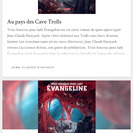
Au pays des Cave Trolls
Trois hourras pour lady Évangeline est un court roman de space opera signé
Jean-Claude Dunyach. Après s’être intéressé aux Trolls sous leurs diverses
facettes (un troisième tome est en cours d’écriture), Jean-Claude Dunyach
revient à la science-fiction, son genre de prédilection. Trois hourras pour lady
Évangeline vient de paraître dans la collection La dentelle du Cygne des éditions
L’Atalante. La couverture est signée Pierre Bourgerie. Ce roman a été
auparavant une courte novella parue en 2010 avec le même titre, dans le n°58 de
JEAN-CLAUDE DUNYACH
la revue Bifrost. Trois...