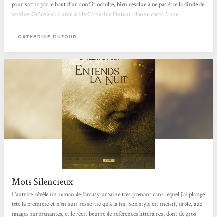
pour sortir par le haut d'un conflit occulte, bien résolue à ne pas être la dinde de
service. Grâce à sa plume acide Catherine Dufour, donne corps à une
protagoniste consciente d'elle-même et de la fascination-répulsion qu'engendre
son amant abusif et intrusif. Bien que malmenée, Myriame ne baisse pas les
CATHERINE DUFOUR
bras et fait preuve d'un caractère...
Mots Silencieux
L'autrice révèle un roman de fantasy urbaine très prenant dans lequel j'ai plongé
tête la première et n'en suis ressortie qu'à la fin. Son style est incisif, drôle, aux
images surprenantes, et le récit bourré de références littéraires, dont de gros