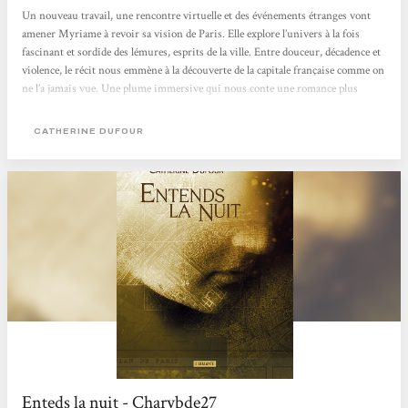
Un nouveau travail, une rencontre virtuelle et des événements étranges vont
amener Myriame à revoir sa vision de Paris. Elle explore l’univers à la fois
fascinant et sordide des lémures, esprits de la ville. Entre douceur, décadence et
violence, le récit nous emmène à la découverte de la capitale française comme on
ne l’a jamais vue. Une plume immersive qui nous conte une romance plus
qu’improbable entre une humaine et un immeuble ! - FungiLumini, le 20
novembre 2018.
CATHERINE DUFOUR
Enteds la nuit - Charybde27