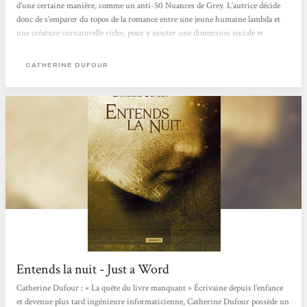
d’une certaine manière, comme un anti-50 Nuances de Grey. L’autrice décide
donc de s’emparer du topos de la romance entre une jeune humaine lambda et
une créature surnaturelle riche, pour y ajouter une dimension sociale et
sociétale, en montrant le gouffre qui sépare Myriame de Duncan Vane, et qui
contribue à faire de leur relation une histoire impossible et marquée par le
CATHERINE DUFOUR
déséquilibre entre les deux personnages. Ce déséquilibre...
Entends la nuit - Just a Word
Catherine Dufour : « La quête du livre manquant » Écrivaine depuis l’enfance
et devenue plus tard ingénieure informaticienne, Catherine Dufour possède un