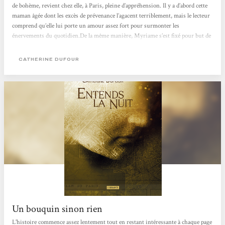
de bohème, revient chez elle, à Paris, pleine d’appréhension. Il y a d’abord cette
maman âgée dont les excès de prévenance l’agacent terriblement, mais le lecteur
comprend qu’elle lui porte un amour assez fort pour surmonter les
énervements du quotidien.De la même manière, Myriame s’est fixé pour but de
s’immerger dans le réel, avec une volonté farouche, mais un réel conçu comme
un idéal et un repoussoir.Myriame démontre qu’elle...
CATHERINE DUFOUR
Un bouquin sinon rien
L'histoire commence assez lentement tout en restant intéressante à chaque page