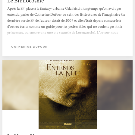
Le Bibliocosme
Après la SF, place à la fantasy-urbaine Cela faisait longtemps qu’on avait pas
entendu parler de Catherine Dufour au sein des littératures de l’imaginaire (la
dernière sortie SF de l’auteur datait de 2009 et elle s’était depuis consacrée à
d’autres écrits comme un guide pour les petites filles qui ne veulent pas finir
princesses, ou encore une une vie sexuelle de Lorenzaccio). L’auteur nous
revient donc cette année chez l’Atalante avec un roman de fantasy urbaine
présenté par l’éditeur comme un « anti-Twilight tout en humour ». C’est à...
CATHERINE DUFOUR