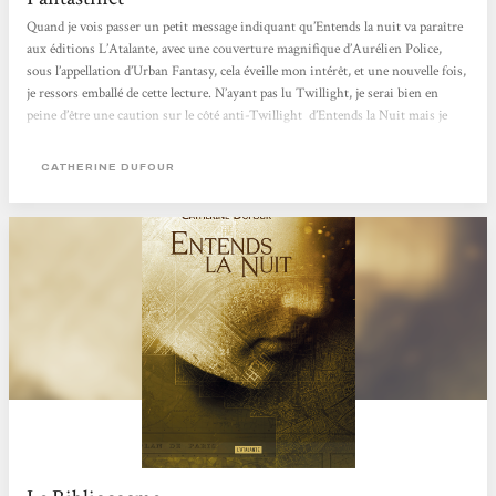
Quand je vois passer un petit message indiquant qu’Entends la nuit va paraître
aux éditions L’Atalante, avec une couverture magnifique d’Aurélien Police,
sous l’appellation d’Urban Fantasy, cela éveille mon intérêt, et une nouvelle fois,
je ressors emballé de cette lecture. N’ayant pas lu Twillight, je serai bien en
peine d’être une caution sur le côté anti-Twillight d’Entends la Nuit mais je
n’ai pas de mal à imaginer que cette histoire d’amour compliquée entre un lord
anglais dans le directoire d’une entreprise hi-tech et une petite employée...
CATHERINE DUFOUR