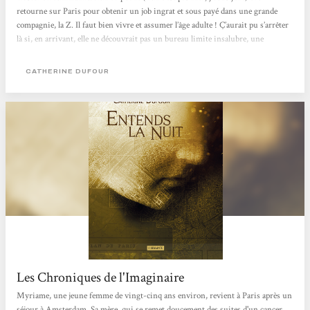
retourne sur Paris pour obtenir un job ingrat et sous payé dans une grande
compagnie, la Z. Il faut bien vivre et assumer l’âge adulte ! Ç’aurait pu s’arrêter
là si, en arrivant, elle ne découvrait pas un bureau limite insalubre, une
responsable vraiment pénible, des caméras sur les ordinateurs qui fliquent les
employés… Pas le choix d’accepter pour espérer décrocher un CDI. CDI qu’elle
CATHERINE DUFOUR
va obtenir grâce à Duncan...
Les Chroniques de l'Imaginaire
Myriame, une jeune femme de vingt-cinq ans environ, revient à Paris après un
séjour à Amsterdam. Sa mère, qui se remet doucement des suites d'un cancer,