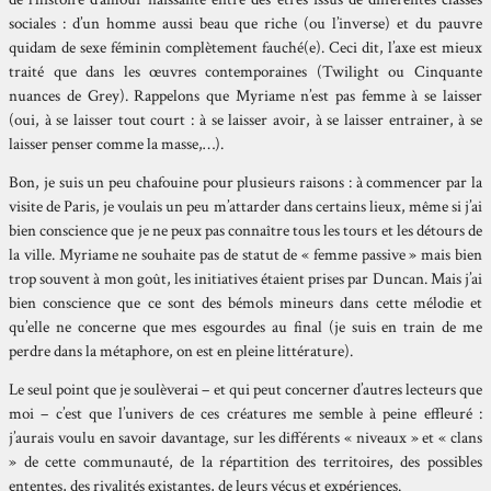
sociales : d’un homme aussi beau que riche (ou l’inverse) et du pauvre
quidam de sexe féminin complètement fauché(e). Ceci dit, l’axe est mieux
traité que dans les œuvres contemporaines (Twilight ou Cinquante
nuances de Grey). Rappelons que Myriame n’est pas femme à se laisser
(oui, à se laisser tout court : à se laisser avoir, à se laisser entrainer, à se
laisser penser comme la masse,…).
Bon, je suis un peu chafouine pour plusieurs raisons : à commencer par la
visite de Paris, je voulais un peu m’attarder dans certains lieux, même si j’ai
bien conscience que je ne peux pas connaître tous les tours et les détours de
la ville. Myriame ne souhaite pas de statut de « femme passive » mais bien
trop souvent à mon goût, les initiatives étaient prises par Duncan. Mais j’ai
bien conscience que ce sont des bémols mineurs dans cette mélodie et
qu’elle ne concerne que mes esgourdes au final (je suis en train de me
perdre dans la métaphore, on est en pleine littérature).
Le seul point que je soulèverai – et qui peut concerner d’autres lecteurs que
moi – c’est que l’univers de ces créatures me semble à peine effleuré :
j’aurais voulu en savoir davantage, sur les différents « niveaux » et « clans
» de cette communauté, de la répartition des territoires, des possibles
ententes, des rivalités existantes, de leurs vécus et expériences.