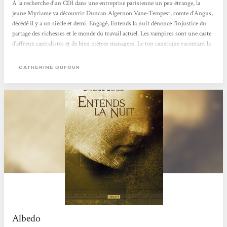
À la recherche d'un CDI dans une entreprise parisienne un peu étrange, la
jeune Myriame va découvrir Duncan Algernon Vane-Tempest, comte d'Angus,
décédé il y a un siècle et demi. Engagé, Entends la nuit dénonce l'injustice du
partage des richesses et le monde du travail actuel. Les vampires sont une caste
d'affreux capitalistes et de bien piètres managers. Le ton caustique racontant la
relation entre Myriame et son prince de la nuit dans un Paris fort bien décrit
réjouira les amateurs de fantasy urbaine et les romantiques en quête de
CATHERINE DUFOUR
sensations fortes.
Albedo