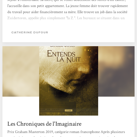
l'accueille dans son petit appartement. La jeune femme doit trouver rapidement
du travail pour aider financièrement sa mère. Elle trouve un job dans la société
Zuidertoren, appelée plus simplement "la Z.". Les bureaux se situent dans un
vieux bâtiment en plein cœur de la capitale. Le bureau destiné à Myriame est
encore pire : humide, glacial, les murs suintant d'humidité. Il faudra plusieurs
CATHERINE DUFOUR
jours pour que le bureau devienne habitable. Tous...
Les Chroniques de l'Imaginaire
Prix Graham Masterton 2019, catégorie roman francophone Après plusieurs