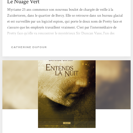
Le Nuage Vert
Myriame 25 ans commence son nouveau boulot de chargée de veille à la
Zuidertoren, dans le quartier de Bercy. Elle se retrouve dans un bureau glacial
et est surveillée par un logiciel espion, qui porte le doux nom de Pretty face et
s’assure que les employés travaillent vraiment. C’est par l’intermédiaire de
Pretty face qu’elle va rencontrer le mystérieux Sir Duncan Vane, l’un des
dirigeants de la Zuidertoren. Lorsqu’il lui propose un CDI et de lui trouver un
logement elle n’hésite pas trop longtemps, surtout qu’elle est très intriguée par
CATHERINE DUFOUR
le personnage. Duncan Vane se révèle...