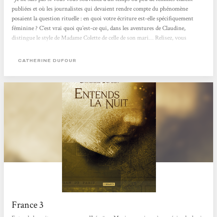
publiées et où les journalistes qui devaient rendre compte du phénomène
posaient la question rituelle : en quoi votre écriture est-elle spécifiquement
féminine ? C’est vrai quoi qu’est-ce qui, dans les aventures de Claudine,
distingue le style de Madame Colette de celle de son mari… Relisez, vous
comprendrez vite. Ne vous impatientez pas, s’il vous plaît, je vais vous parler de
l’intrigue mais je me devais de mettre un peu les choses au point. L’intrigue est
CATHERINE DUFOUR
simple et en dehors du fait que l’héroïne...
France 3