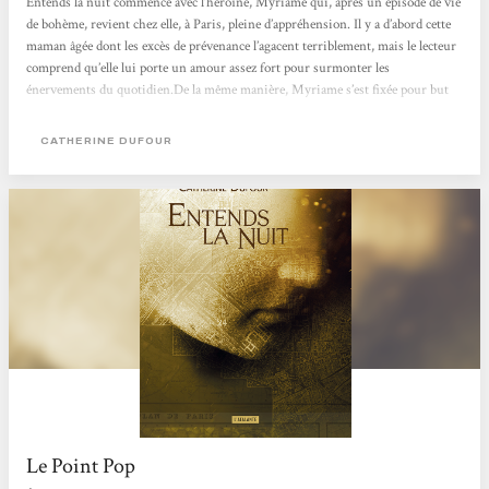
Entends la nuit commence avec l’héroïne, Myriame qui, après un épisode de vie
de bohème, revient chez elle, à Paris, pleine d’appréhension. Il y a d’abord cette
maman âgée dont les excès de prévenance l’agacent terriblement, mais le lecteur
comprend qu’elle lui porte un amour assez fort pour surmonter les
énervements du quotidien.De la même manière, Myriame s’est fixée pour but
de s’immerger dans le réel, avec une volonté farouche, mais un réel conçu
comme un idéal et un repoussoir.Myriame démontre qu’elle...
CATHERINE DUFOUR
Le Point Pop