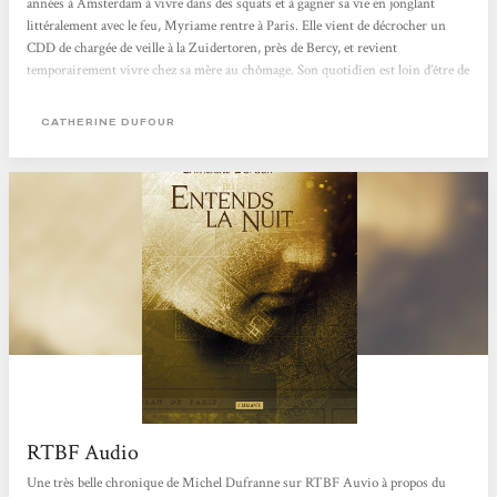
années à Amsterdam à vivre dans des squats et à gagner sa vie en jonglant
littéralement avec le feu, Myriame rentre à Paris. Elle vient de décrocher un
CDD de chargée de veille à la Zuidertoren, près de Bercy, et revient
temporairement vivre chez sa mère au chômage. Son quotidien est loin d’être de
tout repos. L’appartement est minuscule et sa mère sans le sou. Comme si cela
ne suffisait pas, Myriame est payée une misère. La Zuidertoren semble
CATHERINE DUFOUR
s’appuyer beaucoup trop sur des...
RTBF Audio
Une très belle chronique de Michel Dufranne sur RTBF Auvio à propos du