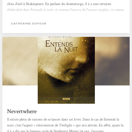
clins d’œil à Shakespeare. En parlant du dramaturge, il y a une certaine
théâtralité dans Entends la nuit, et comme l’œuvre de l'auteur anglais, ce roman
s'apparenterait à une tragi-comédie emmenée par le sarcasme de l'héroïne dans
un environnement oscillant entre sublime et grotesque...
CATHERINE DUFOUR
Nevertwhere
Il existe plein de raisons de se lancer dans un livre. Dans le cas de Entends la
nuit, c’est l’aspect « réinvention de Twilight » qui m’a attirée. En effet, ayant lu
il y a dix ans le fameux cycle de Stephenie Meyer (et oui, j'assume