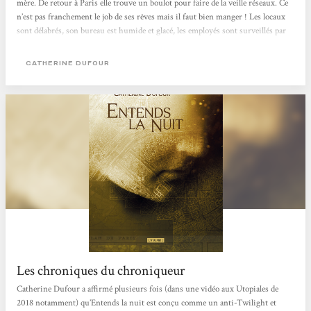
mère. De retour à Paris elle trouve un boulot pour faire de la veille réseaux. Ce
n’est pas franchement le job de ses rêves mais il faut bien manger ! Les locaux
sont délabrés, son bureau est humide et glacé, les employés sont surveillés par
des logiciels installés sur les ordinateurs, les supérieurs hiérarchiques ne se
mêlent pas aux employés dans un style british inaccessible. L’un d’eux, basé en
CATHERINE DUFOUR
Écosse,...
Les chroniques du chroniqueur
Catherine Dufour a affirmé plusieurs fois (dans une vidéo aux Utopiales de
2018 notamment) qu’Entends la nuit est conçu comme un anti-Twilight et