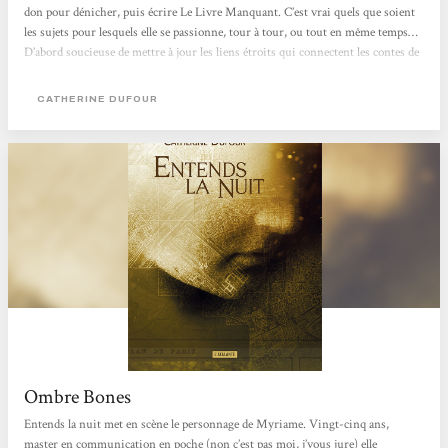
don pour dénicher, puis écrire Le Livre Manquant. C’est vrai quels que soient
les sujets pour lesquels elle se passionne, tour à tour, ou tout en même temps…
D’abord soucieuse de mettre à jour les liens étroits qui connectent les contes de
fées populaires d’Europe, au monde de l’informatique, à la geste de Merlin, à
Dieu et au Diable, elle publie, au début des années 2000, la...
CATHERINE DUFOUR
Ombre Bones
Entends la nuit met en scène le personnage de Myriame. Vingt-cinq ans,
master en communication en poche (non c’est pas moi, j’vous jure) elle