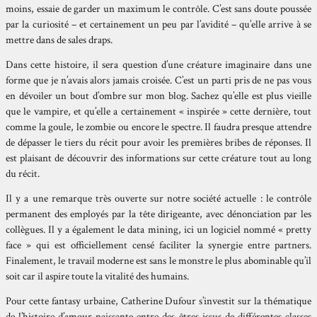
moins, essaie de garder un maximum le contrôle. C’est sans doute poussée
par la curiosité – et certainement un peu par l’avidité – qu’elle arrive à se
mettre dans de sales draps.
Dans cette histoire, il sera question d’une créature imaginaire dans une
forme que je n’avais alors jamais croisée. C’est un parti pris de ne pas vous
en dévoiler un bout d’ombre sur mon blog. Sachez qu’elle est plus vieille
que le vampire, et qu’elle a certainement « inspirée » cette dernière, tout
comme la goule, le zombie ou encore le spectre. Il faudra presque attendre
de dépasser le tiers du récit pour avoir les premières bribes de réponses. Il
est plaisant de découvrir des informations sur cette créature tout au long
du récit.
Il y a une remarque très ouverte sur notre société actuelle : le contrôle
permanent des employés par la tête dirigeante, avec dénonciation par les
collègues. Il y a également le data mining, ici un logiciel nommé « pretty
face » qui est officiellement censé faciliter la synergie entre partners.
Finalement, le travail moderne est sans le monstre le plus abominable qu’il
soit car il aspire toute la vitalité des humains.
Pour cette fantasy urbaine, Catherine Dufour s’investit sur la thématique
de l’histoire d’amour naissante entre des êtres issus de différentes classes