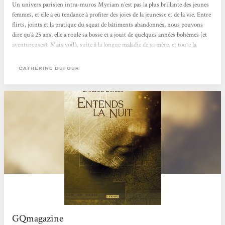
Un univers parisien intra-muros Myriam n’est pas la plus brillante des jeunes
femmes, et elle a eu tendance à profiter des joies de la jeunesse et de la vie. Entre
flirts, joints et la pratique du squat de bâtiments abandonnés, nous pouvons
dire qu’à 25 ans, elle a roulé sa bosse et a jouit de quelques années bohèmes (et
aventureuses). Mais voilà, suite à la longue maladie de sa mère, et toute la
cohorte d’émotions accompagnant cette situation, elle a décidé de prendre sa vie
en main : direction La Capitale, La Ville Lumière, Panam dans toute sa
CATHERINE DUFOUR
splendeur, avec ces monuments, ses...
GQmagazine