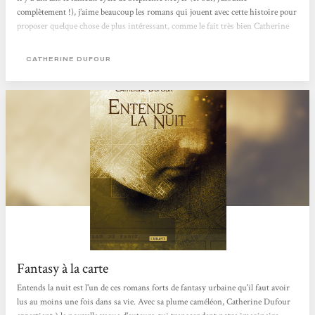
complètement !), j’aime beaucoup les romans qui jouent avec cette histoire pour
proposer quelque chose de plus intéressant, comme le fait très bien Catherine
Dufour avec ce livre-ci. Entends la nuit nous fait suivre les pas d’une jeune
femme qui revient vivre à Paris parce qu’elle a obtenu un emploi dans une
CATHERINE DUFOUR
grande entreprise internationale. Le travail n’est...
Fantasy à la carte
Entends la nuit est l'un de ces romans forts de fantasy urbaine qu'il faut avoir
lus au moins une fois dans sa vie. Avec sa plume caméléon, Catherine Dufour