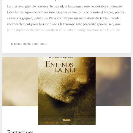
La pierre-argent, le pouvoir, le travail, le fantasme : une redoutable et joueuse
fable fantastique contemporaine. Gagner sa vie (ou, contrainte et forcée, perdre
sa vie à la gagner) : dans un Paris contemporain où le droit du travail recule
inexorablement pour laisser place à la triomphante précarité généralisée, une
jeune diplômée de communication et de data mining, revenue sans le sou de
diverses galères libertaires à Amsterdam, intègre la branche française de
l’entreprise familiale Zuidertoren. Au cœur d’un banal et pourtant étonnant
CATHERINE DUFOUR
immeuble du douzième...
Fantastinet