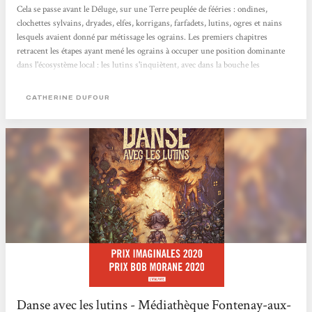
Cela se passe avant le Déluge, sur une Terre peuplée de fééries : ondines,
clochettes sylvains, dryades, elfes, korrigans, farfadets, lutins, ogres et nains
lesquels avaient donné par métissage les ograins. Les premiers chapitres
retracent les étapes ayant mené les ograins à occuper une position dominante
dans l'écosystème local : les lutins s'inquiètent, avec dans la bouche les
aphorismes des sioux Lakota (la terre appartient à nos enfants), de la trop rapide
disparition des champignons, même des non comestibles dans lesquels ils ont
CATHERINE DUFOUR
choisi de s'installer par sécurité. La liste des...
Danse avec les lutins - Médiathèque Fontenay-aux-