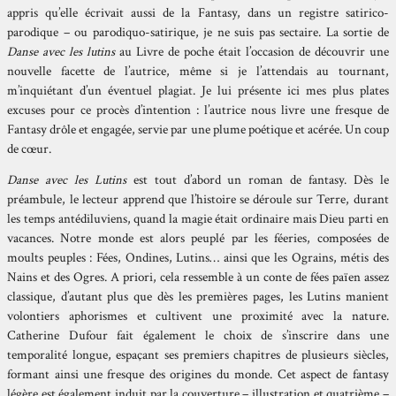
appris qu’elle écrivait aussi de la Fantasy, dans un registre satirico-
parodique – ou parodiquo-satirique, je ne suis pas sectaire. La sortie de
Danse avec les lutins
au Livre de poche était l’occasion de découvrir une
nouvelle facette de l’autrice, même si je l’attendais au tournant,
m’inquiétant d’un éventuel plagiat. Je lui présente ici mes plus plates
excuses pour ce procès d’intention : l’autrice nous livre une fresque de
Fantasy drôle et engagée, servie par une plume poétique et acérée. Un coup
de cœur.
Danse avec les Lutins
est tout d’abord un roman de fantasy. Dès le
préambule, le lecteur apprend que l’histoire se déroule sur Terre, durant
les temps antédiluviens, quand la magie était ordinaire mais Dieu parti en
vacances. Notre monde est alors peuplé par les féeries, composées de
moults peuples : Fées, Ondines, Lutins… ainsi que les Ograins, métis des
Nains et des Ogres. A priori, cela ressemble à un conte de fées païen assez
classique, d’autant plus que dès les premières pages, les Lutins manient
volontiers aphorismes et cultivent une proximité avec la nature.
Catherine Dufour fait également le choix de s’inscrire dans une
temporalité longue, espaçant ses premiers chapitres de plusieurs siècles,
formant ainsi une fresque des origines du monde. Cet aspect de fantasy
légère est également induit par la couverture – illustration et quatrième –