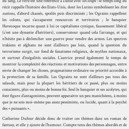
du sang. Le titre est une référence à
Danse avec les loups
: le temps long du
récit rappelle l’histoire des Etats-Unis, dont les Lutins symbolisent les
first
nations
, d’abord chassés, spoilés puis discriminés ; les Ograins rappellent
les colons, qui s’accaparent ressources et territoires ; le banquier
Havecoque incarne quant à lui ce capitalisme cynique, faussement libéral
(c’est une dynastie d’héritiers), conservateur quand cela l’arrange, et qui
n’hésite pas à déclencher une guerre pour vendre des armes. Les spectres
irakiens et afghans ne sont d’ailleurs pas loin, quand la question du
terrorisme surgit, sur fond de fanatisme religieux, de mythes nationaux,
et surtout d’inégalités sociales. L’autrice prend également le temps de
montrer la complexité des réactions et motivations des personnages, entre
envie de changer les choses, pragmatisme ordinaire ou priorité accordée à
la protection de sa famille. Les Ograins ne sont d’ailleurs pas tous des
salauds, mais pour la plupart les héritiers de ce passé, plus ou moins
conscients, plus ou moins de bonne foi. Seul le banquier et ses acolytes, qui
font figure d’antagonistes, peuvent apparaitre un peu manichéens, à moins
que je ne sois moi-même pas assez pessimiste, ou lucide, quant à la psyché
des « puissants ».
Catherine Dufour décide donc de traiter ces thèmes dans un roman de
fantasy, et elle y ajoute de l’humour. Compte tenu des thèmes abordés et de