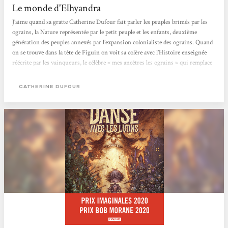
Le monde d'Elhyandra
J’aime quand sa gratte Catherine Dufour fait parler les peuples brimés par les
ograins, la Nature représentée par le petit peuple et les enfants, deuxième
génération des peuples annexés par l’expansion colonialiste des ograins. Quand
on se trouve dans la tête de Figuin on voit sa colère avec l’Histoire enseignée
réécrite par les vainqueurs, le célèbre « mes ancêtres les ograins » qui remplace
gaiement « gaulois » que nos colons apprenaient aux petits maoris par
exemple…et à tous les autres, on est d’accord que...
CATHERINE DUFOUR