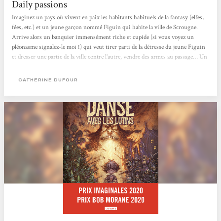
Daily passions
Imaginez un pays où vivent en paix les habitants habituels de la fantasy (elfes,
fées, etc.) et un jeune garçon nommé Figuin qui habite la ville de Scrougne.
Arrive alors un banquier immensément riche et cupide (si vous voyez un
pléonasme signalez-le moi !) qui veut tirer parti de la détresse du jeune Figuin
et dresser une partie de la ville contre l’autre, vendre des armes au passage… Un
monde irréaliste bien sûr. A vous de découvrir ce monde. Mais attention ! la
lecture de ce roman est exigeante. Elle demande une vigilance de tous les
CATHERINE DUFOUR
instants pour relever les grains de sel malin qui s’y conduisent en pépites…...