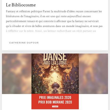
Le Bibliocosme
Fantasy et réflexion politique Parmi la multitude d’idées reçues concernant les
littératures de l’imaginaire, il en est une qui reste aujourd’hui encore
particulièrement tenace et qui consiste à affirmer que la fantasy ne servirait
qu’à s’évader et vivre de belles aventures dans un monde imaginaire, et non pas
à réfléchir sur le nôtre. Ainsi, un lecteur recherchant un récit portant un
propos politique et s’interrogeant sur le fonctionnement de notre société, ses
travers et son avenir, se verra généralement conseiller un ouvrage de science-
CATHERINE DUFOUR
fiction...