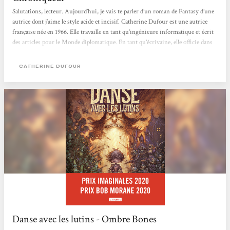
Salutations, lecteur. Aujourd’hui, je vais te parler d’un roman de Fantasy d’une
autrice dont j’aime le style acide et incisif. Catherine Dufour est une autrice
française née en 1966. Elle travaille en tant qu’ingénieure informatique et écrit
des articles pour le Monde diplomatique. En tant qu’écrivaine, elle officie dans
les genres de l’imaginaire, Fantasy avec sa série Les Dieux buvaient (2001-
2009) et plus récemment Entends la nuit (2018) et Danse avec les lutins (2019),
CATHERINE DUFOUR
dont je vais vous parler aujourd’hui. Elle écrit aussi de la science-fiction
avec Le...
Danse avec les lutins - Ombre Bones