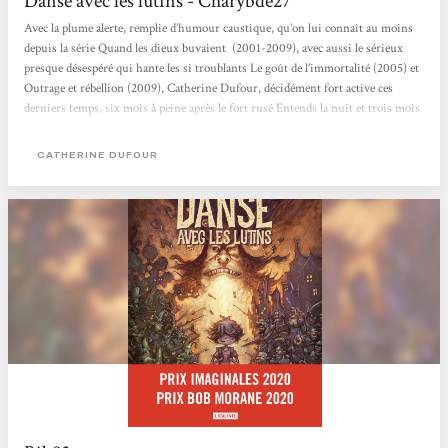
Danse avec les lutins - Charybde27
Avec la plume alerte, remplie d’humour caustique, qu’on lui connaît au moins
depuis la série Quand les dieux buvaient (2001-2009), avec aussi le sérieux
presque désespéré qui hante les si troublants Le goût de l’immortalité (2005) et
Outrage et rébellion (2009), Catherine Dufour, décidément fort active ces
derniers temps, six mois à peine après le fort rusé Entends la nuit et trois mois
avant le nécessaire Ada ou la beauté des nombres, nous offrait en mai 2019 cet
excellent Danse avec les lutins, aux éditions L’Atalante. Admiratrice
CATHERINE DUFOUR
revendiquée...