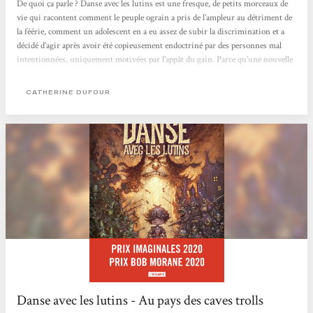
De quoi ça parle ? Danse avec les lutins est une fresque, de petits morceaux de
vie qui racontent comment le peuple ograin a pris de l’ampleur au détriment de
la féérie, comment un adolescent en a eu assez de subir la discrimination et a
décidé d’agir après avoir été copieusement endoctriné par des personnes mal
intentionnées, uniquement motivées par l’appât du gain. Parce qu’une nouvelle
guerre, ça génère du profit quand on travaille dans les banques et l’armement…
Une métaphore à grande échelle. Le roman couvre une large période...
CATHERINE DUFOUR
Danse avec les lutins - Au pays des caves trolls