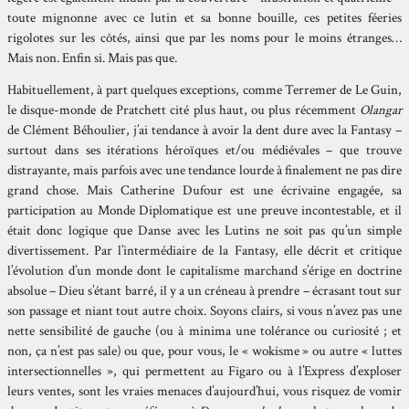
toute mignonne avec ce lutin et sa bonne bouille, ces petites féeries
rigolotes sur les côtés, ainsi que par les noms pour le moins étranges…
Mais non. Enfin si. Mais pas que.
Habituellement, à part quelques exceptions, comme Terremer de Le Guin,
le disque-monde de Pratchett cité plus haut, ou plus récemment
Olangar
de Clément Béhoulier, j’ai tendance à avoir la dent dure avec la Fantasy –
surtout dans ses itérations héroïques et/ou médiévales – que trouve
distrayante, mais parfois avec une tendance lourde à finalement ne pas dire
grand chose. Mais Catherine Dufour est une écrivaine engagée, sa
participation au Monde Diplomatique est une preuve incontestable, et il
était donc logique que Danse avec les Lutins ne soit pas qu’un simple
divertissement. Par l’intermédiaire de la Fantasy, elle décrit et critique
l’évolution d’un monde dont le capitalisme marchand s’érige en doctrine
absolue – Dieu s’étant barré, il y a un créneau à prendre – écrasant tout sur
son passage et niant tout autre choix. Soyons clairs, si vous n’avez pas une
nette sensibilité de gauche (ou à minima une tolérance ou curiosité ; et
non, ça n’est pas sale) ou que, pour vous, le « wokisme » ou autre « luttes
intersectionnelles », qui permettent au Figaro ou à l’Express d’exploser
leurs ventes, sont les vraies menaces d’aujourd’hui, vous risquez de vomir