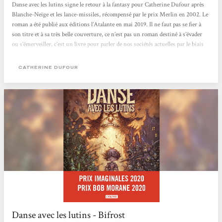
Danse avec les lutins signe le retour à la fantasy pour Catherine Dufour après
Blanche-Neige et les lance-missiles, récompensé par le prix Merlin en 2002. Le
roman a été publié aux éditions l’Atalante en mai 2019. Il ne faut pas se fier à
son titre et à sa très belle couverture, ce n’est pas un roman destiné à s’évader
ou s’émerveiller, c’est un livre pour parler de nos sociétés actuelles par le biais
de l’humour et de la fantasy. Tout débute sur la très jeune Terre abandonnée par
Dieu. De très nombreuses créatures...
CATHERINE DUFOUR
Danse avec les lutins - Bifrost