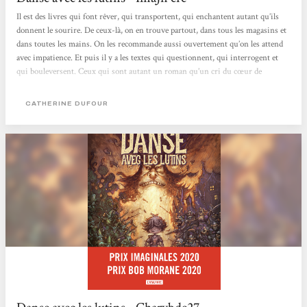
Il est des livres qui font rêver, qui transportent, qui enchantent autant qu’ils
donnent le sourire. De ceux-là, on en trouve partout, dans tous les magasins et
dans toutes les mains. On les recommande aussi ouvertement qu’on les attend
avec impatience. Et puis il y a les textes qui questionnent, qui interrogent et
qui bouleversent. Ceux qui sont autant un roman qu’un cri du cœur de
l’auteur. De ceux-là, on a du mal à en parler tant ils nous interpellent à un
niveau beaucoup trop intime. Parmi ces derniers, il m’est impossible de ne pas
CATHERINE DUFOUR
citer L’île en Jaune de Michael Roch, Nous qui n’existons pas de Mélanie...