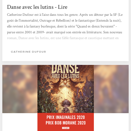
Danse avec les lutins - Lire
Catherine Dufour est à l'aise dans tous les genre. Après un détour par la SF (Le
goût de l'immortalité, Outrage et Rébellion) et le fantastique (Entends la nuit),
elle revient à la fantasy burlesque, dont la série "Quand es dieux buvaient" -
parue entre 2001 et 2009- avait marqué son entrée en littérature. Son nouveau
roman, Danse avec les lutins, est une fable fantasque et caustique mettant en
scène elfes, lutins, ondines et autres ograins venus "s'encanailler sur la Terre".
Dans l'immense cité de Scrougne, face à "la paix [qui] menace", banquiers et
CATHERINE DUFOUR
marchands d'armes décident de "créer...