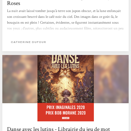
Roses
La nuit avait laissé tomber jusqu’à terre son jupon obscur, et la lune enfonçait
son croissant beurré dans le café noir du ciel. Des images dans ce goût-là, le
bouquin en est plein ! Certaines, évidentes, se figurent instantanément sous
vos yeux ; d’autres, plus subtiles ou audacieusement filées, nécessiteront un peu
plus de temps et d’attention pour prendre forme, l’effort vaut le coup. Voici
donc un roman de fantasy qui s’aventure hors des sentiers battus du genre. Dès
CATHERINE DUFOUR
les premières pages, le lecteur ne saurait douter de la charge humoristique du
récit, suivie de...
Danse avec les lutins - Librairie du jeu de mot