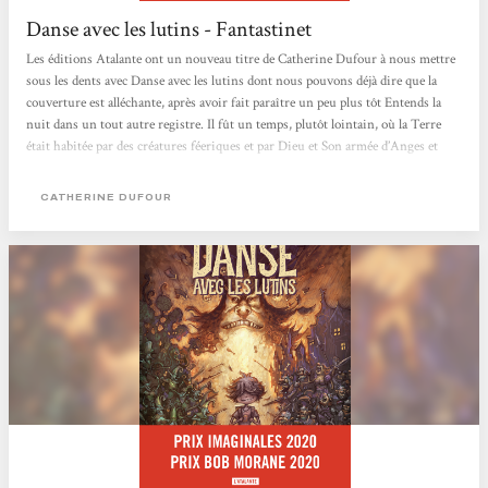
Danse avec les lutins - Fantastinet
Les éditions Atalante ont un nouveau titre de Catherine Dufour à nous mettre
sous les dents avec Danse avec les lutins dont nous pouvons déjà dire que la
couverture est alléchante, après avoir fait paraître un peu plus tôt Entends la
nuit dans un tout autre registre. Il fût un temps, plutôt lointain, où la Terre
était habitée par des créatures féeriques et par Dieu et Son armée d’Anges et
bien sûr de Démons pour contrebalancer tout cela. Mais Il décida de partir, et la
Terre se vida donc d’une grande partie des créatures magiques et de toute...
CATHERINE DUFOUR