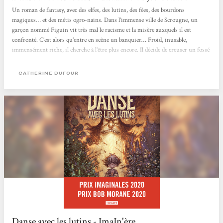
Un roman de fantasy, avec des elfes, des lutins, des fées, des bourdons
magiques… et des métis ogro-nains. Dans l’immense ville de Scrougne, un
garçon nommé Figuin vit très mal le racisme et la misère auxquels il est
confronté. C’est alors qu’entre en scène un banquier… Froid, inusable,
immensément riche, il cherche à l’être plus encore. Il décide de creuser un fossé
au milieu de la population, afin de jeter une moitié aux trousses de l’autre – qui
lui achètera des armes au passage. Il lui faut un garçon un peu paumé à
CATHERINE DUFOUR
endoctriner,...
Danse avec les lutins - ImaJn'ère