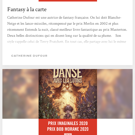
Fantasy à la carte
Catherine Dufour est une autrice de fantasy française. On lui doit Blanche-
Neige et les lance-missiles, récompensé par le prix Merlin en 2002 et plus
récemment Entends la nuit, classé meilleur livre fantastique au prix Masterton.
Deux belles distinctions qui en disent long sur la qualité de sa plume. Son
style rappelle celui de Terry Pratchett. En tout cas, elle partage avec lui le même
humour grinçant. D'ailleurs, il ressort bien dans Danse avec les lutins qui
vient de paraître aux éditions L'Atalante. Elle y juxtapose de nombreuses
CATHERINE DUFOUR
petites histoires qui s'assemblent pour donner corps à un...