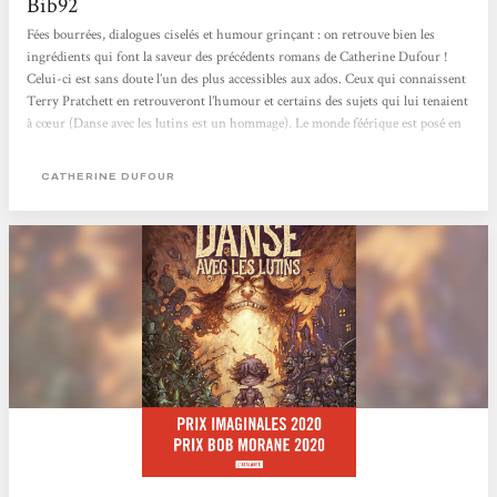
Bib92
Fées bourrées, dialogues ciselés et humour grinçant : on retrouve bien les
ingrédients qui font la saveur des précédents romans de Catherine Dufour !
Celui-ci est sans doute l’un des plus accessibles aux ados. Ceux qui connaissent
Terry Pratchett en retrouveront l’humour et certains des sujets qui lui tenaient
à cœur (Danse avec les lutins est un hommage). Le monde féérique est posé en
quelques étapes distantes de plusieurs siècles avant que le récit se concentre
autour de « l’époque contemporaine », et deux questions : comment en arrive-t-
CATHERINE DUFOUR
on là...