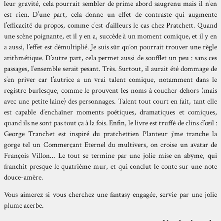
leur gravité, cela pourrait sembler de prime abord saugrenu mais il n’en
est rien. D’une part, cela donne un effet de contraste qui augmente
l’efficacité du propos, comme c’est d’ailleurs le cas chez Pratchett. Quand
une scène poignante, et il y en a, succède à un moment comique, et il y en
a aussi, l’effet est démultiplié. Je suis sûr qu’on pourrait trouver une règle
arithmétique. D’autre part, cela permet aussi de soufflet un peu : sans ces
passages, l’ensemble serait pesant. Très. Surtout, il aurait été dommage de
s’en priver car l’autrice a un vrai talent comique, notamment dans le
registre burlesque, comme le prouvent les noms à coucher dehors (mais
avec une petite laine) des personnages. Talent tout court en fait, tant elle
est capable d’enchaîner moments poétiques, dramatiques et comiques,
quand ils ne sont pas tout ça à la fois. Enfin, le livre est truffé de clins d’œil :
George Tranchet est inspiré du pratchettien Planteur j’me tranche la
gorge tel un Commerçant Eternel du multivers, on croise un avatar de
François Villon… Le tout se termine par une jolie mise en abyme, qui
franchit presque le quatrième mur, et qui conclut le conte sur une note
douce-amère.
Vous aimerez si vous cherchez une fantasy engagée, servie par une jolie
plume acerbe.