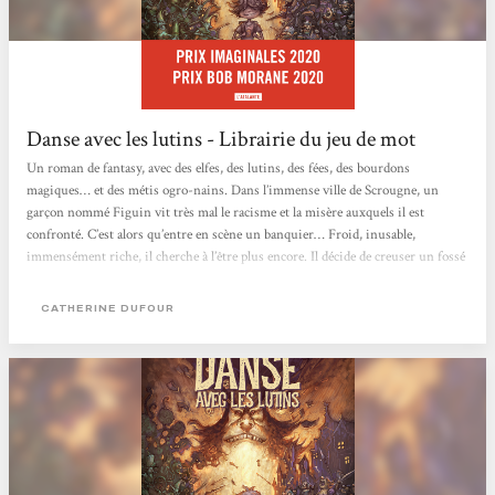
Danse avec les lutins - Librairie du jeu de mot
Un roman de fantasy, avec des elfes, des lutins, des fées, des bourdons
magiques… et des métis ogro-nains. Dans l’immense ville de Scrougne, un
garçon nommé Figuin vit très mal le racisme et la misère auxquels il est
confronté. C’est alors qu’entre en scène un banquier… Froid, inusable,
immensément riche, il cherche à l’être plus encore. Il décide de creuser un fossé
au milieu de la population, afin de jeter une moitié aux trousses de l’autre – qui
lui achètera des armes au passage. Il lui faut un garçon un peu paumé à
CATHERINE DUFOUR
endoctriner,...