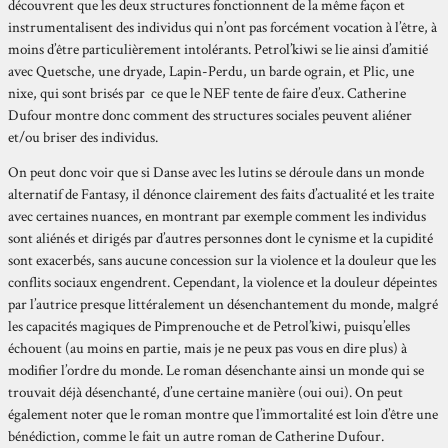
découvrent que les deux structures fonctionnent de la même façon et
instrumentalisent des individus qui n’ont pas forcément vocation à l’être, à
moins d’être particulièrement intolérants. Petrol’kiwi se lie ainsi d’amitié
avec Quetsche, une dryade, Lapin-Perdu, un barde ograin, et Plic, une
nixe, qui sont brisés par ce que le NEF tente de faire d’eux. Catherine
Dufour montre donc comment des structures sociales peuvent aliéner
et/ou briser des individus.
On peut donc voir que si Danse avec les lutins se déroule dans un monde
alternatif de Fantasy, il dénonce clairement des faits d’actualité et les traite
avec certaines nuances, en montrant par exemple comment les individus
sont aliénés et dirigés par d’autres personnes dont le cynisme et la cupidité
sont exacerbés, sans aucune concession sur la violence et la douleur que les
conflits sociaux engendrent. Cependant, la violence et la douleur dépeintes
par l’autrice presque littéralement un désenchantement du monde, malgré
les capacités magiques de Pimprenouche et de Petrol’kiwi, puisqu’elles
échouent (au moins en partie, mais je ne peux pas vous en dire plus) à
modifier l’ordre du monde. Le roman désenchante ainsi un monde qui se
trouvait déjà désenchanté, d’une certaine manière (oui oui). On peut
également noter que le roman montre que l’immortalité est loin d’être une
bénédiction, comme le fait un autre roman de Catherine Dufour.