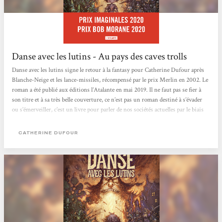
Danse avec les lutins - Au pays des caves trolls
Danse avec les lutins signe le retour à la fantasy pour Catherine Dufour après
Blanche-Neige et les lance-missiles, récompensé par le prix Merlin en 2002. Le
roman a été publié aux éditions l’Atalante en mai 2019. Il ne faut pas se fier à
son titre et à sa très belle couverture, ce n’est pas un roman destiné à s’évader
ou s’émerveiller, c’est un livre pour parler de nos sociétés actuelles par le biais
de l’humour et de la fantasy. Tout débute sur la très jeune Terre abandonnée par
Dieu. De très nombreuses créatures...
CATHERINE DUFOUR