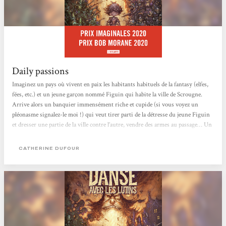
Daily passions
Imaginez un pays où vivent en paix les habitants habituels de la fantasy (elfes,
fées, etc.) et un jeune garçon nommé Figuin qui habite la ville de Scrougne.
Arrive alors un banquier immensément riche et cupide (si vous voyez un
pléonasme signalez-le moi !) qui veut tirer parti de la détresse du jeune Figuin
et dresser une partie de la ville contre l’autre, vendre des armes au passage… Un
monde irréaliste bien sûr. A vous de découvrir ce monde. Mais attention ! la
lecture de ce roman est exigeante. Elle demande une vigilance de tous les
CATHERINE DUFOUR
instants pour relever les grains de sel malin qui s’y conduisent en pépites…...