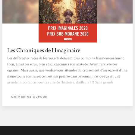
Les Chroniques de l'Imaginaire
Les différentes races de féeries cohabitaient plus ou moins harmonieusement
(bon, à part les elfes, bien sûr), chacune à son altitude. Avant l'arrivée des
ograins. Mais aussi, que voulez-vous attendre du croisement d'un ogre et d'une
naine (ou le contraire, ce n'est pas précisé dans le roman. Pas que ça ait une
grande importance pour la suite de l'histoire, d'ailleurs) ?! Sans grande
surprise, les ograins vont se révéler une espèce invasive, sous la direction de
leur chef, Havecoque Ier, et d'ailleurs sous les Havecoque suivants. Bien sûr, il
CATHERINE DUFOUR
y a des ograins qui sont des gens très bien. D'ailleurs,...