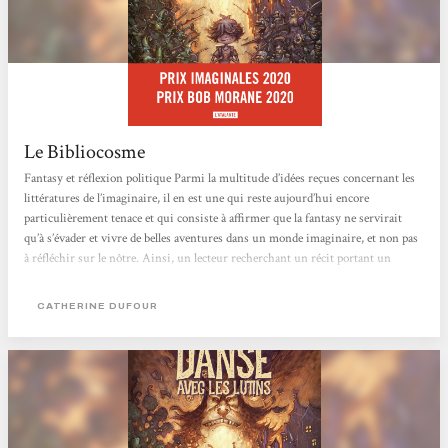
Le Bibliocosme
Fantasy et réflexion politique Parmi la multitude d’idées reçues concernant les
littératures de l’imaginaire, il en est une qui reste aujourd’hui encore
particulièrement tenace et qui consiste à affirmer que la fantasy ne servirait
qu’à s’évader et vivre de belles aventures dans un monde imaginaire, et non pas
à réfléchir sur le nôtre. Ainsi, un lecteur recherchant un récit portant un
propos politique et s’interrogeant sur le fonctionnement de notre société, ses
travers et son avenir, se verra généralement conseiller un ouvrage de science-
CATHERINE DUFOUR
fiction...