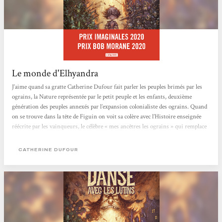
Le monde d'Elhyandra
J’aime quand sa gratte Catherine Dufour fait parler les peuples brimés par les
ograins, la Nature représentée par le petit peuple et les enfants, deuxième
génération des peuples annexés par l’expansion colonialiste des ograins. Quand
on se trouve dans la tête de Figuin on voit sa colère avec l’Histoire enseignée
réécrite par les vainqueurs, le célèbre « mes ancêtres les ograins » qui remplace
gaiement « gaulois » que nos colons apprenaient aux petits maoris par
exemple…et à tous les autres, on est d’accord que...
CATHERINE DUFOUR