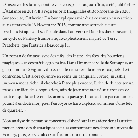
Danse avec les lutins, dont je vais vous parler aujourd’hui, a été publié chez
L’Atalante en 2019. Il a reçu les prix Imaginales et Bob Morane de 2020.
Sur son site, Catherine Dufour explique avoir écrit ce roman en réaction
aux attentats du 13 Novembre 2015, comme une sorte de « cure
psychanalytique ». Il se déroule dans l’univers de Dans les dieux buvaient,
un cycle de Fantasy humoristique explicitement inspiré de Terry
Pratchett, que l’autrice a beaucoup lu.
Un roman de fantasy, avec des elfes, des lutins, des fées, des bourdons
magiques… et des métis ogro-nains. Dans l’immense ville de Scrougne, un
garçon nommé Figuin vit très mal le racisme et la misère auxquels il est
confronté. C’est alors qu’entre en scène un banquier… Froid, inusable,
immensément riche, il cherche à l’être plus encore. Il décide de creuser un
fossé au milieu de la population, afin de jeter une moitié aux trousses de
l’autre – qui lui achètera des armes au passage. Il lui faut un garçon un peu
paumé à endoctriner, pour l’envoyer se faire exploser au milieu d’une fête
de quartier. »
Mon analyse du roman se concentra d’abord sur la manière dont l’autrice
met en scène des thématiques sociales contemporaines dans un univers de
Fantasy, puis je reviendrai sur l’humour noir du roman.