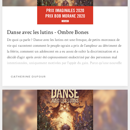
Danse avec les lutins - Ombre Bones
De quoi ça parle ? Danse avec les lutins est une fresque, de petits morceaux de
vie qui racontent comment le peuple ograin a pris de l’ampleur au détriment de
la féérie, comment un adolescent en a eu assez de subir la discrimination et a
décidé d’agir après avoir été copieusement endoctriné par des personnes mal
intentionnées, uniquement motivées par l’appât du gain. Parce qu’une nouvelle
guerre, ça génère du profit quand on travaille dans les banques et l’armement…
Une métaphore à grande échelle. Le roman couvre une large période...
CATHERINE DUFOUR