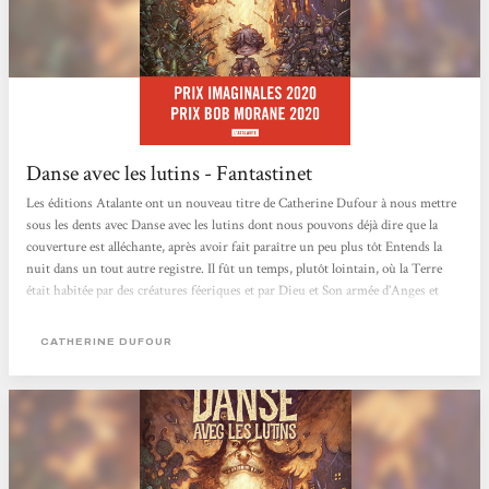
Danse avec les lutins - Fantastinet
Les éditions Atalante ont un nouveau titre de Catherine Dufour à nous mettre
sous les dents avec Danse avec les lutins dont nous pouvons déjà dire que la
couverture est alléchante, après avoir fait paraître un peu plus tôt Entends la
nuit dans un tout autre registre. Il fût un temps, plutôt lointain, où la Terre
était habitée par des créatures féeriques et par Dieu et Son armée d’Anges et
bien sûr de Démons pour contrebalancer tout cela. Mais Il décida de partir, et la
Terre se vida donc d’une grande partie des créatures magiques et de toute...
CATHERINE DUFOUR