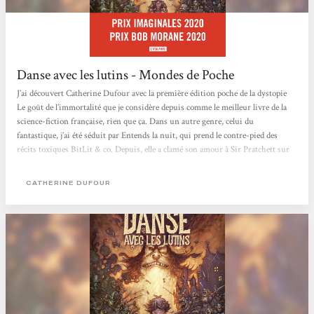
Danse avec les lutins - Mondes de Poche
J’ai découvert Catherine Dufour avec la première édition poche de la dystopie
Le goût de l’immortalité que je considère depuis comme le meilleur livre de la
science-fiction française, rien que ça. Dans un autre genre, celui du
fantastique, j’ai été séduit par Entends la nuit, qui prend le contre-pied des
récits toxiques BitLit & co. Depuis, elle a clamé son amour à Sir Pratchett sur
France Inter (madame squatte beaucoup la radio !), où j’ai appris qu’elle écrivait
aussi de la Fantasy, dans un registre satirico-parodique – ou parodiquo-
CATHERINE DUFOUR
satirique,...