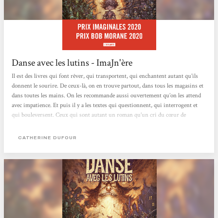
Danse avec les lutins - ImaJn'ère
Il est des livres qui font rêver, qui transportent, qui enchantent autant qu’ils
donnent le sourire. De ceux-là, on en trouve partout, dans tous les magasins et
dans toutes les mains. On les recommande aussi ouvertement qu’on les attend
avec impatience. Et puis il y a les textes qui questionnent, qui interrogent et
qui bouleversent. Ceux qui sont autant un roman qu’un cri du cœur de
l’auteur. De ceux-là, on a du mal à en parler tant ils nous interpellent à un
niveau beaucoup trop intime. Parmi ces derniers, il m’est impossible de ne pas
CATHERINE DUFOUR
citer L’île en Jaune de Michael Roch, Nous qui n’existons pas de Mélanie...