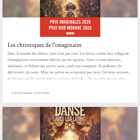
Les chroniques de l'imaginaire
Dans le monde des fééries, tout n'est pas rose. Les lutins voient leur village de
champignons entièrement détruit par les ograins. Ceux-ci sont mauvais,
méchants, se fichent des autres races, seuls eux comptent. Ils polluent, ils
détruisent, ils tuent. Mais les autres ne se laissent pas faire. Certains essaient
de résister, qu'ils soient ondine, sylvain, hybride... On ne parle pas des elfes,
bien sûr, qui eux sont méchants par nature, mais,ça,tout le monde le sait. De
plus, le roi des ograins, Havecoque, intrigue pour monter les peuples les uns
CATHERINE DUFOUR
contre les autres, afin de pouvoir vendre ses armes, et s'enrichir encore plus.
Donc,...