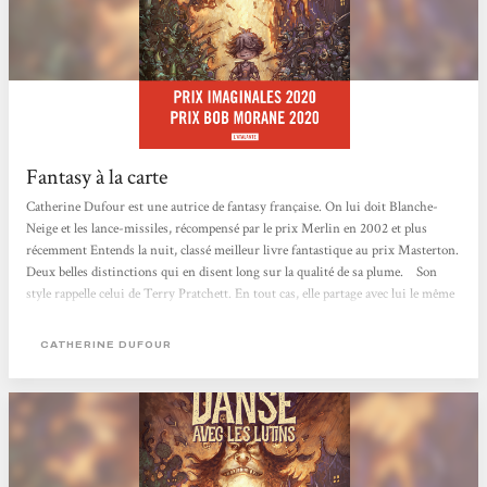
Fantasy à la carte
Catherine Dufour est une autrice de fantasy française. On lui doit Blanche-
Neige et les lance-missiles, récompensé par le prix Merlin en 2002 et plus
récemment Entends la nuit, classé meilleur livre fantastique au prix Masterton.
Deux belles distinctions qui en disent long sur la qualité de sa plume. Son
style rappelle celui de Terry Pratchett. En tout cas, elle partage avec lui le même
humour grinçant. D'ailleurs, il ressort bien dans Danse avec les lutins qui
vient de paraître aux éditions L'Atalante. Elle y juxtapose de nombreuses
CATHERINE DUFOUR
petites histoires qui s'assemblent pour donner corps à un...