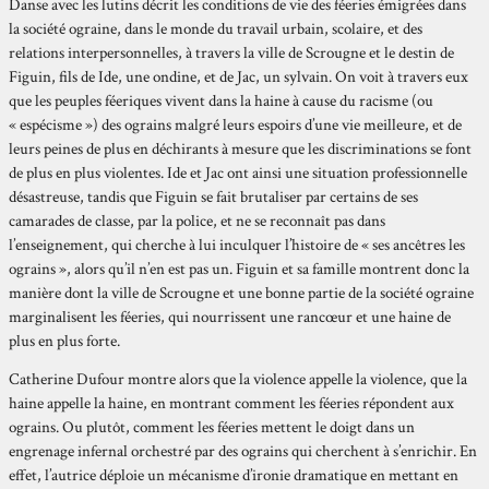
Danse avec les lutins décrit les conditions de vie des féeries émigrées dans
la société ograine, dans le monde du travail urbain, scolaire, et des
relations interpersonnelles, à travers la ville de Scrougne et le destin de
Figuin, fils de Ide, une ondine, et de Jac, un sylvain. On voit à travers eux
que les peuples féeriques vivent dans la haine à cause du racisme (ou
« espécisme ») des ograins malgré leurs espoirs d’une vie meilleure, et de
leurs peines de plus en déchirants à mesure que les discriminations se font
de plus en plus violentes. Ide et Jac ont ainsi une situation professionnelle
désastreuse, tandis que Figuin se fait brutaliser par certains de ses
camarades de classe, par la police, et ne se reconnaît pas dans
l’enseignement, qui cherche à lui inculquer l’histoire de « ses ancêtres les
ograins », alors qu’il n’en est pas un. Figuin et sa famille montrent donc la
manière dont la ville de Scrougne et une bonne partie de la société ograine
marginalisent les féeries, qui nourrissent une rancœur et une haine de
plus en plus forte.
Catherine Dufour montre alors que la violence appelle la violence, que la
haine appelle la haine, en montrant comment les féeries répondent aux
ograins. Ou plutôt, comment les féeries mettent le doigt dans un
engrenage infernal orchestré par des ograins qui cherchent à s’enrichir. En
effet, l’autrice déploie un mécanisme d’ironie dramatique en mettant en