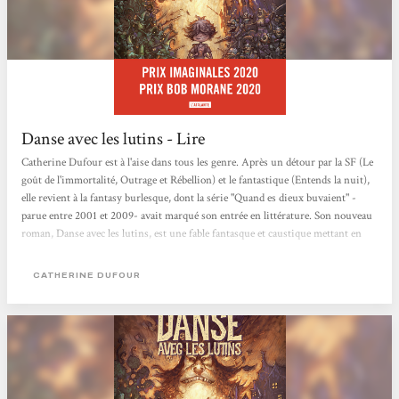
Danse avec les lutins - Lire
Catherine Dufour est à l'aise dans tous les genre. Après un détour par la SF (Le
goût de l'immortalité, Outrage et Rébellion) et le fantastique (Entends la nuit),
elle revient à la fantasy burlesque, dont la série "Quand es dieux buvaient" -
parue entre 2001 et 2009- avait marqué son entrée en littérature. Son nouveau
roman, Danse avec les lutins, est une fable fantasque et caustique mettant en
scène elfes, lutins, ondines et autres ograins venus "s'encanailler sur la Terre".
Dans l'immense cité de Scrougne, face à "la paix [qui] menace", banquiers et
CATHERINE DUFOUR
marchands d'armes décident de "créer...