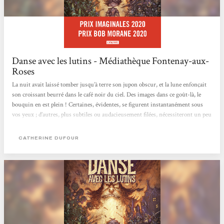
Danse avec les lutins - Médiathèque Fontenay-aux-
Roses
La nuit avait laissé tomber jusqu’à terre son jupon obscur, et la lune enfonçait
son croissant beurré dans le café noir du ciel. Des images dans ce goût-là, le
bouquin en est plein ! Certaines, évidentes, se figurent instantanément sous
vos yeux ; d’autres, plus subtiles ou audacieusement filées, nécessiteront un peu
plus de temps et d’attention pour prendre forme, l’effort vaut le coup. Voici
donc un roman de fantasy qui s’aventure hors des sentiers battus du genre. Dès
CATHERINE DUFOUR
les premières pages, le lecteur ne saurait douter de la charge humoristique du
récit, suivie de...