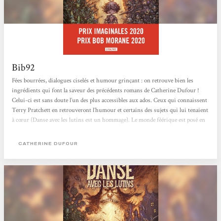
Bib92
Fées bourrées, dialogues ciselés et humour grinçant : on retrouve bien les
ingrédients qui font la saveur des précédents romans de Catherine Dufour !
Celui-ci est sans doute l’un des plus accessibles aux ados. Ceux qui connaissent
Terry Pratchett en retrouveront l’humour et certains des sujets qui lui tenaient
à cœur (Danse avec les lutins est un hommage). Le monde féérique est posé en
quelques étapes distantes de plusieurs siècles avant que le récit se concentre
autour de « l’époque contemporaine », et deux questions : comment en arrive-t-
CATHERINE DUFOUR
on là...