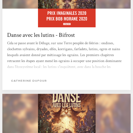
Danse avec les lutins - Bifrost
Cela se passe avant le Déluge, sur une Terre peuplée de fééries : ondines,
clochettes sylvains, dryades, elfes, korrigans, farfadets, lutins, ogres et nains
lesquels avaient donné par métissage les ograins. Les premiers chapitres
retracent les étapes ayant mené les ograins à occuper une position dominante
dans l'écosystème local : les lutins s'inquiètent, avec dans la bouche les
aphorismes des sioux Lakota (la terre appartient à nos enfants), de la trop rapide
disparition des champignons, même des non comestibles dans lesquels ils ont
CATHERINE DUFOUR
choisi de s'installer par sécurité. La liste des...