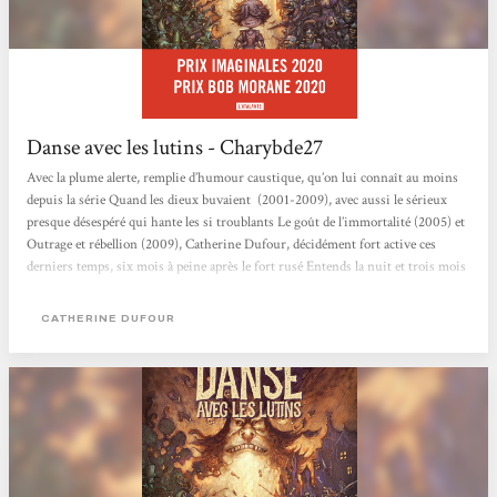
Danse avec les lutins - Charybde27
Avec la plume alerte, remplie d’humour caustique, qu’on lui connaît au moins
depuis la série Quand les dieux buvaient (2001-2009), avec aussi le sérieux
presque désespéré qui hante les si troublants Le goût de l’immortalité (2005) et
Outrage et rébellion (2009), Catherine Dufour, décidément fort active ces
derniers temps, six mois à peine après le fort rusé Entends la nuit et trois mois
avant le nécessaire Ada ou la beauté des nombres, nous offrait en mai 2019 cet
excellent Danse avec les lutins, aux éditions L’Atalante. Admiratrice
CATHERINE DUFOUR
revendiquée...