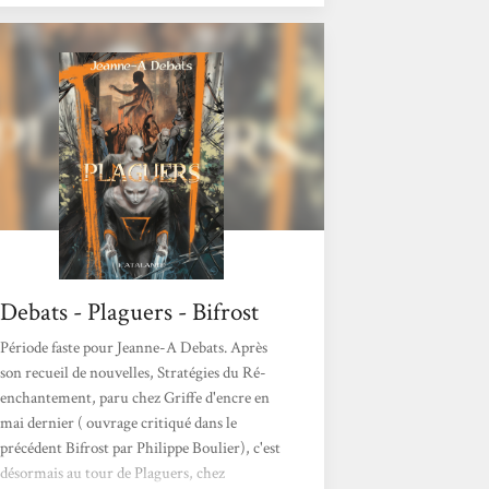
du monde. Chacun souffre d’un mal
différent, chacun a son pouvoir, qu’il faut
apprendre à contrôler, à apprivoiser. Dans
cette communauté de déviants, le jeune
homme trouve progressivement sa place,
mais...
Debats - Plaguers - Bifrost
Période faste pour Jeanne-A Debats. Après
son recueil de nouvelles, Stratégies du Ré-
enchantement, paru chez Griffe d'encre en
mai dernier ( ouvrage critiqué dans le
précédent Bifrost par Philippe Boulier), c'est
désormais au tour de Plaguers, chez