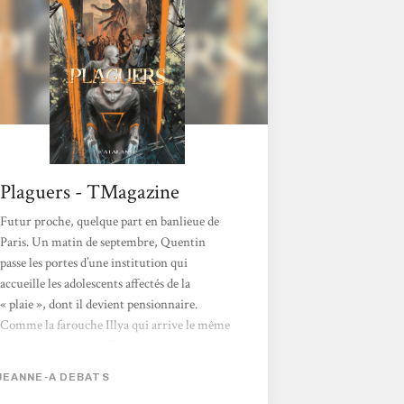
Debats traite dans...
Plaguers - TMagazine
Futur proche, quelque part en banlieue de
Paris. Un matin de septembre, Quentin
passe les portes d’une institution qui
accueille les adolescents affectés de la
« plaie », dont il devient pensionnaire.
Comme la farouche Illya qui arrive le même
jour que lui, comme Fred et Leila qui les
accueillent, Quentin est un mutant. Un
JEANNE-A DEBATS
monstre, condamné à vivre à l’écart du reste