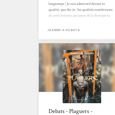
longtemps ! Je suis admiratif devant la
qualité, que dis-je ; les qualités nombreuses
de cette histoire qui passe de la dystopie la
plus angoissante à une utopie emplie
d’espoir. Plus qu’un roman, c’est aussi – et
JEANNE-A DEBATS
peut être plus encore - une fable humaniste,
un conte idéaliste qu’il faut accepter comme
tel.[...] Ce livre sort du lot à un autre titre : le
style, l’écriture en font une lecture facile,
agréable ; en un mot comme en cent, il se lit
d’une traite ! Le narrateur est le personnage
central qui...
Debats - Plaguers -