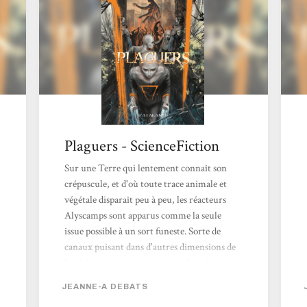
pieds jaillissent des sources (…) Illya, fait
fleurir les orchidées partout où...
Plaguers - ScienceFiction
Sur une Terre qui lentement connaît son
crépuscule, et d'où toute trace animale et
végétale disparaît peu à peu, les réacteurs
Alyscamps sont apparus comme la seule
issue possible à un sort funeste. Sorte de
canaux puisant dans d'autres dimensions de
la réalité ce qui est nécessaire à la subsistance
humaine, ces réacteurs ont eu un effet
JEANNE-A DEBATS
notoire sur la nouvelle humanité qui vient