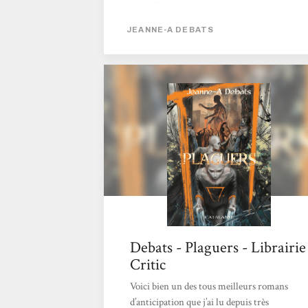
bagatelle de quatre des plus prestigieux prix
littéraires du genre, excusez du peu ! Depuis,
JEANNE-A DEBATS
elle a continué à s’imposer, avec notamment
un bien beau recueil de nouvelles,
« Stratégie du réenchantement »… jusqu’à ce
qui sans doute un aboutissement, avec ce
brillant Plaguers, roman tout...
Debats - Plaguers - Librairie
Critic
Voici bien un des tous meilleurs romans
d’anticipation que j’ai lu depuis très