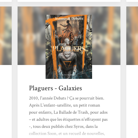
d'éclore sur Terre. La Plaie est devenue
comme un don et une malédiction pour les
adolescents. Voilà qu'ils deviennent capables
d'engendrer des créatures, des prodiges, ainsi
que de maîtriser...
Plaguers - Galaxies
2010, l'année Debats ? Ça se pourrait bien.
Après L'enfant-satellite, un petit roman
pour enfants, La Ballade de Trash, pour ados
– et adultes que les étiquettes n'effrayent pas
-, tous deux publiés chez Syros, dans la
collection Soon, et un recueil de nouvelles,