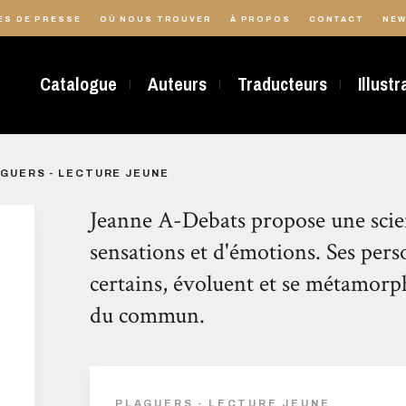
ES DE PRESSE
OÙ NOUS TROUVER
À PROPOS
CONTACT
NEW
Catalogue
Auteurs
Traducteurs
Illust
GUERS - LECTURE JEUNE
Jeanne A-Debats propose une scien
sensations et d'émotions. Ses pers
certains, évoluent et se métamorp
du commun.
PLAGUERS - LECTURE JEUNE