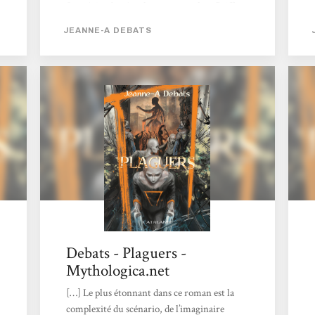
Stratégies du réenchantement, chez Griffe
d'Encre, voici venir Plaguers, son premier
JEANNE-A DEBATS
« roman pour adultes », qui paraît aux
éditions de l'Atalante. Nous sommes au
XXIIe siècle, dans un futur post-
apocalyptique. L'humanité se remet
difficilement de l'Extinction de 2105 qui a vu
disparaître la plupart des espèces animales...
Debats - Plaguers -
Mythologica.net
[…] Le plus étonnant dans ce roman est la
complexité du scénario, de l’imaginaire