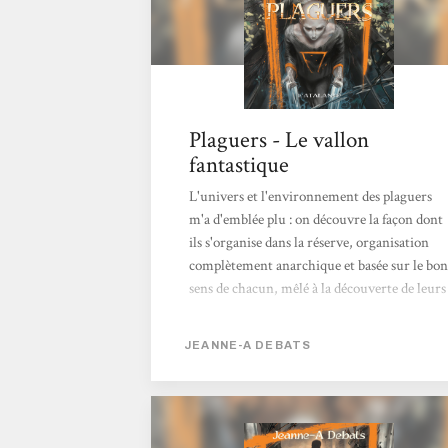
Plaguers - Le vallon
fantastique
L'univers et l'environnement des plaguers
m'a d'emblée plu : on découvre la façon dont
ils s'organise dans la réserve, organisation
complètement anarchique et basée sur le bon
sens de chacun, mêlé à la découverte de leurs
pouvoirs et de leurs potentialité. Il y a là un
petit côté Harry Potter, ce plaisir de
JEANNE-A DEBATS
découvrir un univers à part, le tout dans un
contexte initiatique. Les personnages sont
vraiment sympa. Quentin, personnage
principal agréable, cependant pas forcément