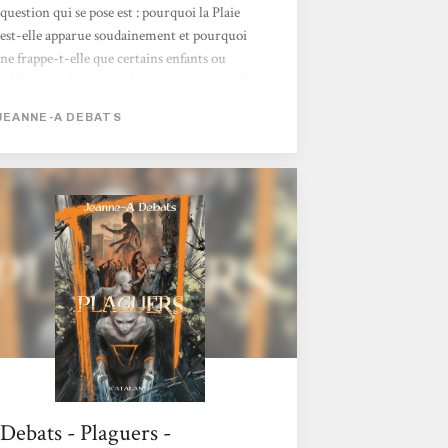
question qui se pose est : pourquoi la Plaie
est-elle apparue soudainement et pourquoi
ne frappe-t-elle que certains enfants ou
adolescents ? A partir de cette idée originale,
l’auteur développe une très belle histoire, où
JEANNE-A DEBATS
l’on retrouve certains de ses thèmes
récurrents : l’amitié, l’amour, les désarrois de
l’adolescence mais aussi la peur de l’inconnu,
l’aveuglement, la manipulation des
sentiments. Jeanne-A Debats...
Debats - Plaguers -