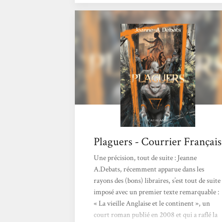
font ainsi jaillir des fleurs ou sourdre des
sources sous leurs pieds, tandis que d'autres
sont environnés de loups ou de serpents,
jonglent avec hormones ou bactéries, voire
avec typhons ou tremblements de terre. Sur
la planète appauvrie, polluée, où la vie est
difficile et tous les...
Plaguers - Courrier Français
Une précision, tout de suite : Jeanne
A.Debats, récemment apparue dans les
rayons des (bons) libraires, s’est tout de suite
imposé avec un premier texte remarquable :
« La vieille Anglaise et le continent », un
court roman publié en 2008 et qui a raflé la