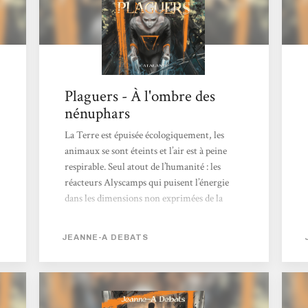
Plaguers - À l'ombre des
nénuphars
La Terre est épuisée écologiquement, les
animaux se sont éteints et l’air est à peine
respirable. Seul atout de l’humanité : les
réacteurs Alyscamps qui puisent l’énergie
dans les dimensions non exprimées de la
réalité. Dans ce monde les adolescents sont
victimes d’une étrange maladie, la Plaie, qui
JEANNE-A DEBATS
les rend capables de créer ex nihilo, semble-
t-il, toutes sortes de créatures, voire de
commander aux éléments. Le monde les
rejette. Quentin est un Plaguer, sous ses