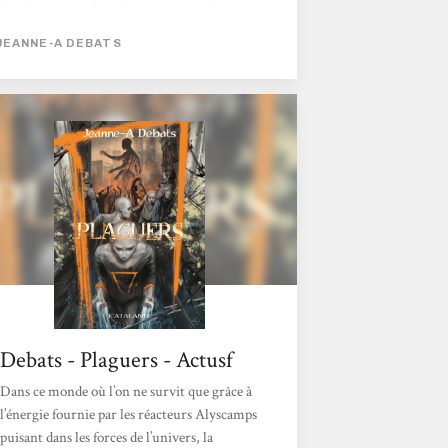
l'Atalante cette fois. Dans ce roman, le
premier de l'auteure en collection « adulte »,
JEANNE-A DEBATS
cette dernière revient sur ses thèmes de
prédilection et pousse plus loin certaines
idées abordées dans ses nouvelles : un groupe
d'individus différents doit vivre, voire
survivre, dans un environnement hostile,
un monde dévasté...
Debats - Plaguers - Actusf
Dans ce monde où l’on ne survit que grâce à
l’énergie fournie par les réacteurs Alyscamps
puisant dans les forces de l’univers, la