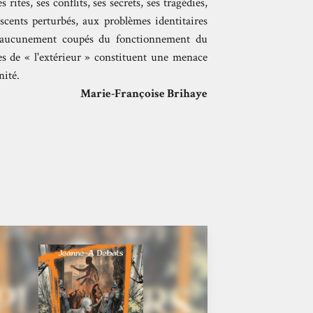
 rites, ses conflits, ses secrets, ses tragédies,
lescents perturbés, aux problèmes identitaires
t aucunement coupés du fonctionnement du
es de « l'extérieur » constituent une menace
nité.
Marie-Françoise Brihaye