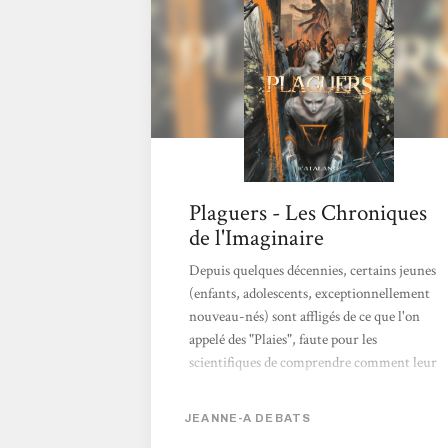
le plus intéressant. Illya est un personnage
féminin relativement exécrable, mais...
Plaguers - Les Chroniques
de l'Imaginaire
Depuis quelques décennies, certains jeunes
(enfants, adolescents, exceptionnellement
nouveau-nés) sont affligés de ce que l'on
appelé des "Plaies", faute pour les
scientifiques de comprendre comment leur
génome a été atteint, et pourquoi il est
impossible de le rectifier, et de trouver un
JEANNE-A DEBATS
meilleur terme. Certains de ses "Plaguers"