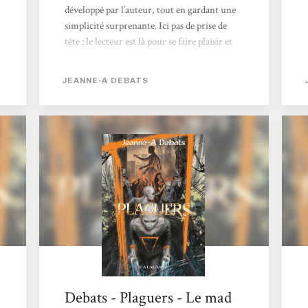
développé par l’auteur, tout en gardant une
simplicité surprenante. Ici pas de prise de
tête : le lecteur est là pour se faire plaisir et
cela va être le cas. Parvenir à raconter une
histoire complexe avec simplicité, en parlant
JEANNE-A DEBATS
de choses graves, est un don rare que Jeanne-
A Debats a obtenu on ne sait comment à la
naissance, et cela pour notre plus grand
plaisir. Le final parvient sans mal à jouer
avec nos émotions les plus pures en nous
prenant réellement aux tripes,...
Debats - Plaguers - Le mad