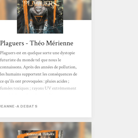
Plaguers - Théo Mérienne
Plaguers est en quelque sorte une dystopie
futuriste du monde tel que nous le
connaissons. Après des années de pollution,
les humains supportent les conséquences de
ce qu'ils ont provoquées : pluies acides ;
fumées toxiques ; rayons UV extrêmement
cancérigènes... Les plaguers bien que portant
le salut de l'humanité à travers leur « Plaies »
JEANNE-A DEBATS
sont traités comme des parias. Le système
politique corrompu et indifférent (l'est-il
plus qu'aujourd'hui après tout ?) encourage
ces débordements de haines qui entraîne une
nouvelle forme de xénophobie. Jeanne-A