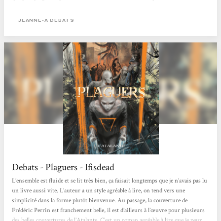
lecteurs qui se seront aventurés en ces pages. Mélangeant science et poésie,
Jeanne-A débats livre donc là un roman surprenant et dont il est difficile de
JEANNE-A DEBATS
parler sans trop en révéler. À la fois court et intense,...
Debats - Plaguers - Ifisdead
L’ensemble est fluide et se lit très bien, ça faisait longtemps que je n’avais pas lu
un livre aussi vite. L’auteur a un style agréable à lire, on tend vers une
simplicité dans la forme plutôt bienvenue. Au passage, la couverture de
Frédéric Perrin est franchement belle, il est d’ailleurs à l’œuvre pour plusieurs
des belles couvertures de l’Atalante. C’est un roman agréable à lire que je peux