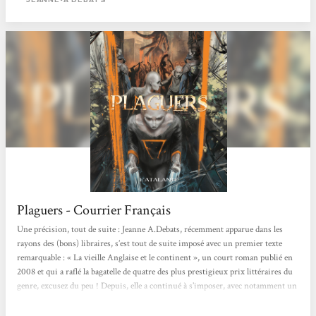
trouve progressivement sa place, mais...
Plaguers - Courrier Français
Une précision, tout de suite : Jeanne A.Debats, récemment apparue dans les
rayons des (bons) libraires, s’est tout de suite imposé avec un premier texte
remarquable : « La vieille Anglaise et le continent », un court roman publié en
2008 et qui a raflé la bagatelle de quatre des plus prestigieux prix littéraires du
genre, excusez du peu ! Depuis, elle a continué à s’imposer, avec notamment un
bien beau recueil de nouvelles, « Stratégie du réenchantement »… jusqu’à ce qui
sans doute un aboutissement, avec ce brillant Plaguers, roman tout...