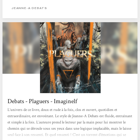
l’inconnu, l’aveuglement, la manipulation des sentiments. Jeanne-A Debats...
JEANNE-A DEBATS
Debats - Plaguers - Imaginelf
L’univers de ce livre, doux et rude à la fois, clos et ouvert, quotidien et
extraordinaire, est envoûtant. Le style de Jeanne-A Debats est fluide, entraînant
et simple à la fois. L’auteure prend le lecteur par la main pour lui montrer le
chemin qui se déroule sous ses yeux dans une logique implacable, mais le laisse
seul face à son ressenti. Et quel ressenti ! C’est un torrent d’émotions qui se