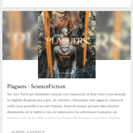
terre. Sur la planète appauvrie, polluée, où la vie est difficile et tous les...
Plaguers - ScienceFiction
Sur une Terre qui lentement connaît son crépuscule, et d'où toute trace animale
et végétale disparaît peu à peu, les réacteurs Alyscamps sont apparus comme la
seule issue possible à un sort funeste. Sorte de canaux puisant dans d'autres
dimensions de la réalité ce qui est nécessaire à la subsistance humaine, ces
réacteurs ont eu un effet notoire sur la nouvelle humanité qui vient d'éclore
sur Terre. La Plaie est devenue comme un don et une malédiction pour les
adolescents. Voilà qu'ils deviennent capables d'engendrer des créatures, des
JEANNE-A DEBATS