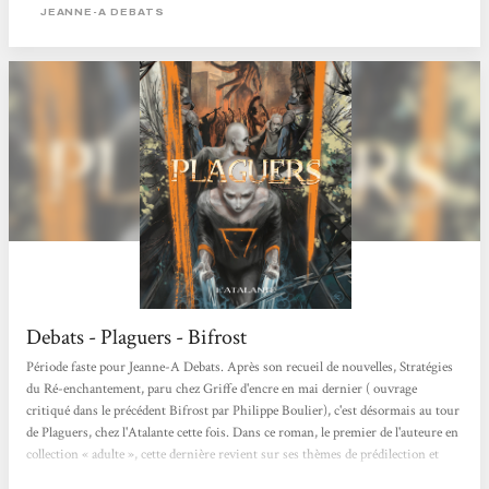
a été sélectionné pour le prix Bob Morane 2011. Les Plaguers sont apparus dans
JEANNE-A DEBATS
une société post-apocalyptique totalitaire...
Debats - Plaguers - Bifrost
Période faste pour Jeanne-A Debats. Après son recueil de nouvelles, Stratégies
du Ré-enchantement, paru chez Griffe d'encre en mai dernier ( ouvrage
critiqué dans le précédent Bifrost par Philippe Boulier), c'est désormais au tour
de Plaguers, chez l'Atalante cette fois. Dans ce roman, le premier de l'auteure en
collection « adulte », cette dernière revient sur ses thèmes de prédilection et
pousse plus loin certaines idées abordées dans ses nouvelles : un groupe