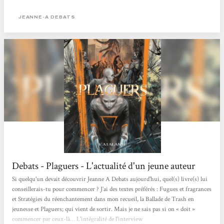
évité que grâce à l’action de quelques héros. Après tout, de tel bouquins, il suffit
de soulever une caisse de bouquins pour en trouver une tripotée. Et même si, je
JEANNE-A DEBATS
n’ai...
Debats - Plaguers - L'actualité d'un jeune auteur
Si quelqu'un devait découvrir Jeanne A Debats aujourd'hui, quel(s) livre(s) lui
conseillerais-tu pour commencer ? J’ai des textes préférés : Fugues et fragrances
et Stratégies du réenchantement dans mon recueil, la Ballade de Trash en
jeunesse et Plaguers; qui vient de sortir. Mais je ne sais pas si on « doit »
commencer par ceux-là… L'intégralité de l'interview