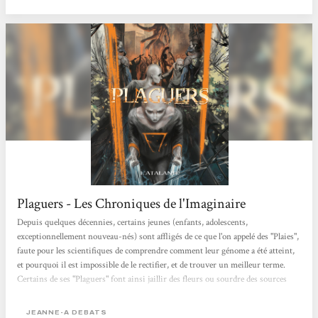
xénophobie. Jeanne-A Debats traite dans...
Plaguers - Les Chroniques de l'Imaginaire
Depuis quelques décennies, certains jeunes (enfants, adolescents,
exceptionnellement nouveau-nés) sont affligés de ce que l'on appelé des "Plaies",
faute pour les scientifiques de comprendre comment leur génome a été atteint,
et pourquoi il est impossible de le rectifier, et de trouver un meilleur terme.
Certains de ses "Plaguers" font ainsi jaillir des fleurs ou sourdre des sources
sous leurs pieds, tandis que d'autres sont environnés de loups ou de serpents,
jonglent avec hormones ou bactéries, voire avec typhons ou tremblements de
JEANNE-A DEBATS