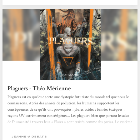
Plaguers - Théo Mérienne
Plaguers est en quelque sorte une dystopie futuriste du monde tel que nous le
connaissons. Après des années de pollution, les humains supportent les
conséquences de ce qu'ils ont provoquées : pluies acides ; fumées toxiques ;
rayons UV extrêmement cancérigènes... Les plaguers bien que portant le salut
de l'humanité à travers leur « Plaies » sont traités comme des parias. Le système
politique corrompu et indifférent (l'est-il plus qu'aujourd'hui après tout ?)
encourage ces débordements de haines qui entraîne une nouvelle forme de
JEANNE-A DEBATS