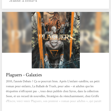
JEANNE-A DEBATS
Plaguers - Galaxies
2010, l'année Debats ? Ça se pourrait bien. Après L'enfant-satellite, un petit
roman pour enfants, La Ballade de Trash, pour ados – et adultes que les
étiquettes n'effrayent pas -, tous deux publiés chez Syros, dans la collection
Soon, et un recueil de nouvelles, Stratégies du réenchantement, chez Griffe
d'Encre, voici venir Plaguers, son premier « roman pour adultes », qui paraît
aux éditions de l'Atalante. Nous sommes au XXIIe siècle, dans un futur post-