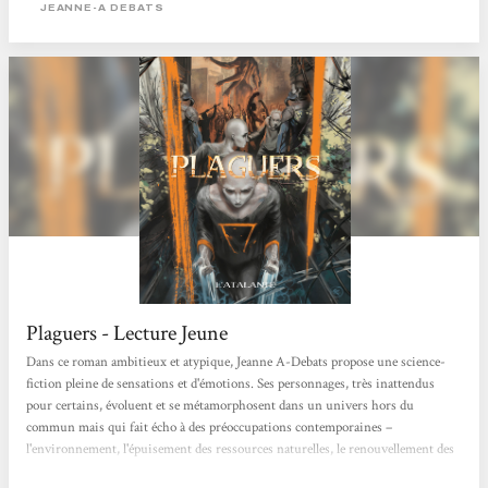
apocalyptique. L'humanité se remet difficilement de l'Extinction de 2105 qui a
JEANNE-A DEBATS
vu disparaître la plupart des espèces animales...
Plaguers - Lecture Jeune
Dans ce roman ambitieux et atypique, Jeanne A-Debats propose une science-
fiction pleine de sensations et d'émotions. Ses personnages, très inattendus
pour certains, évoluent et se métamorphosent dans un univers hors du
commun mais qui fait écho à des préoccupations contemporaines –
l'environnement, l'épuisement des ressources naturelles, le renouvellement des
sources d'énergie, la montée des inégalités et la violence de l'exclusion. Plaguers