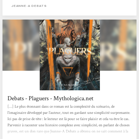
agréable ; en un mot comme en cent, il se lit d’une traite ! Le narrateur est le
JEANNE-A DEBATS
personnage central qui...
Debats - Plaguers - Mythologica.net
[…] Le plus étonnant dans ce roman est la complexité du scénario, de
l’imaginaire développé par l’auteur, tout en gardant une simplicité surprenante.
Ici pas de prise de tête : le lecteur est là pour se faire plaisir et cela va être le cas.
Parvenir à raconter une histoire complexe avec simplicité, en parlant de choses
graves, est un don rare que Jeanne-A Debats a obtenu on ne sait comment à la
naissance, et cela pour notre plus grand plaisir. Le final parvient sans mal à