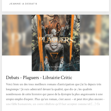
d'individus différents doit vivre, voire survivre, dans un environnement
JEANNE-A DEBATS
hostile, un monde dévasté...
Debats - Plaguers - Librairie Critic
Voici bien un des tous meilleurs romans d’anticipation que j’ai lu depuis très
longtemps ! Je suis admiratif devant la qualité, que dis-je ; les qualités
nombreuses de cette histoire qui passe de la dystopie la plus angoissante à une
utopie emplie d’espoir. Plus qu’un roman, c’est aussi – et peut être plus encore -
une fable humaniste, un conte idéaliste qu’il faut accepter comme tel.[...] Ce
livre sort du lot à un autre titre : le style, l’écriture en font une lecture facile,