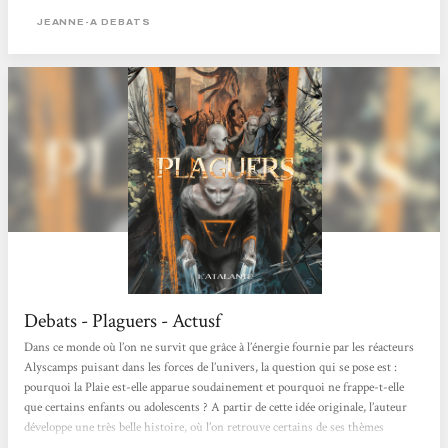
jouer avec nos émotions les plus pures en nous prenant réellement aux tripes,...
JEANNE-A DEBATS
Debats - Plaguers - Actusf
Dans ce monde où l’on ne survit que grâce à l’énergie fournie par les réacteurs
Alyscamps puisant dans les forces de l’univers, la question qui se pose est :
pourquoi la Plaie est-elle apparue soudainement et pourquoi ne frappe-t-elle
que certains enfants ou adolescents ? A partir de cette idée originale, l’auteur
développe une très belle histoire, où l’on retrouve certains de ses thèmes
récurrents : l’amitié, l’amour, les désarrois de l’adolescence mais aussi la peur de