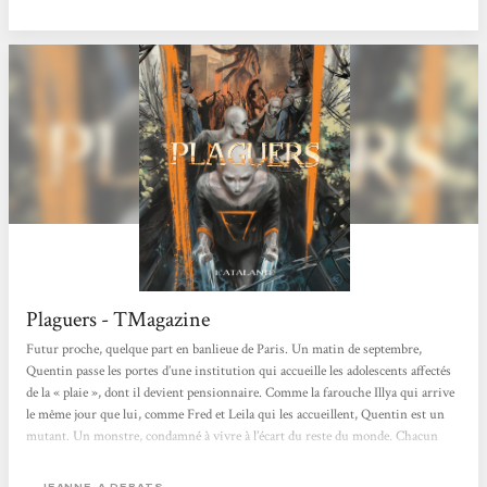
prodiges, ainsi que de maîtriser...
Plaguers - TMagazine
Futur proche, quelque part en banlieue de Paris. Un matin de septembre,
Quentin passe les portes d’une institution qui accueille les adolescents affectés
de la « plaie », dont il devient pensionnaire. Comme la farouche Illya qui arrive
le même jour que lui, comme Fred et Leila qui les accueillent, Quentin est un
mutant. Un monstre, condamné à vivre à l’écart du reste du monde. Chacun
souffre d’un mal différent, chacun a son pouvoir, qu’il faut apprendre à
contrôler, à apprivoiser. Dans cette communauté de déviants, le jeune homme
JEANNE-A DEBATS