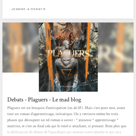
déverse au fil des pages, doux et violent à la fois, bouleversant. Il y a de la magie
dans l’air, une alchimie redoutable qui capture et laisse l’esprit à la merci de
JEANNE-A DEBATS
multiples sensations. Plaguers...
Debats - Plaguers - Le mad blog
Plaguers est un bouquin d’anticipation (ou de SF). Mais c’est pour moi, avant
tout un roman d’apprentissage, initiatique. On y retrouve même les trois
phases qui découpent un tel roman à savoir : * jeunesse * apprentissage *
maitrise, et c’est au final cela qui le rend si attachant, si prenant. Bien plus que
la déclinaison du thème de l’apocalypse qui menace notre planète et qui sera