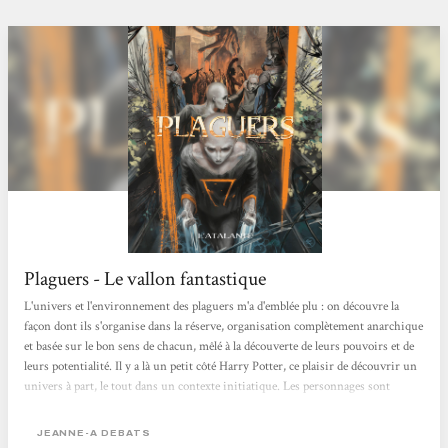
Plaguers - Le vallon fantastique
L'univers et l'environnement des plaguers m'a d'emblée plu : on découvre la
façon dont ils s'organise dans la réserve, organisation complètement anarchique
et basée sur le bon sens de chacun, mêlé à la découverte de leurs pouvoirs et de
leurs potentialité. Il y a là un petit côté Harry Potter, ce plaisir de découvrir un
univers à part, le tout dans un contexte initiatique. Les personnages sont
vraiment sympa. Quentin, personnage principal agréable, cependant pas
forcément le plus intéressant. Illya est un personnage féminin relativement
JEANNE-A DEBATS
exécrable, mais...