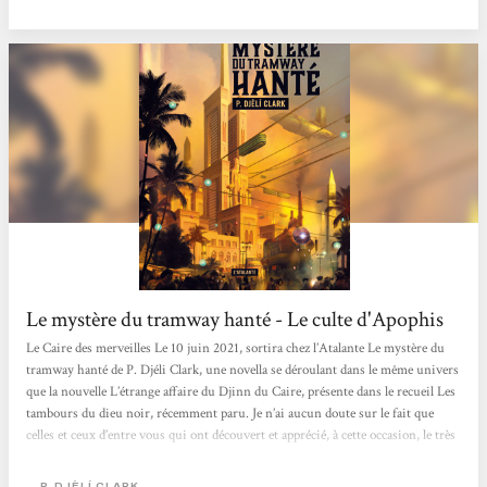
du Caire - déjà traduit par Mathilde...
Le mystère du tramway hanté - Le culte d'Apophis
Le Caire des merveilles Le 10 juin 2021, sortira chez l’Atalante Le mystère du
tramway hanté de P. Djéli Clark, une novella se déroulant dans le même univers
que la nouvelle L’étrange affaire du Djinn du Caire, présente dans le recueil Les
tambours du dieu noir, récemment paru. Je n’ai aucun doute sur le fait que
celles et ceux d’entre vous qui ont découvert et apprécié, à cette occasion, le très
sympathique Caire uchronique du début du XXe siècle imaginé par l’auteur
vont se ruer sur ce court roman, et pour les autres, je reproduis ici la
P. DJÈLÍ CLARK