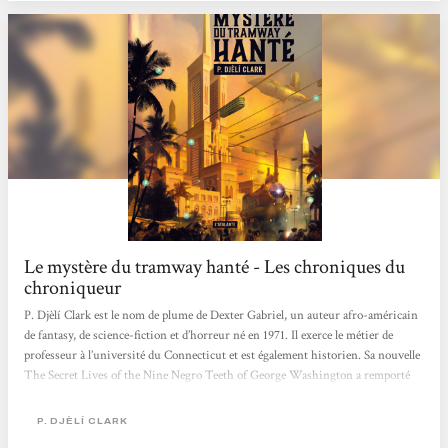
Le mystère du tramway hanté - Les chroniques du
chroniqueur
P. Djèlí Clark est le nom de plume de Dexter Gabriel, un auteur afro-américain
de fantasy, de science-fiction et d’horreur né en 1971. Il exerce le métier de
professeur à l’université du Connecticut et est également historien. Sa nouvelle
The Secret Lives of the Nine Negro Teeth of George Washington a remporté
les prix Locus et Nebula. Le Mystère du tramway hanté, dont je vais vous parler
aujourd’hui, est originellement paru sous le titre The Haunting of Tram Car
P. DJÈLÍ CLARK
015 en 2019, et a été traduit par Mathilde Montier pour les éditions L’Atalante,