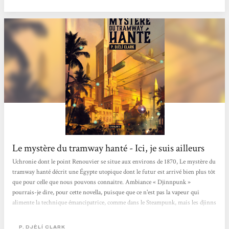
ville ou d’une...
Le mystère du tramway hanté - Ici, je suis ailleurs
Uchronie dont le point Renouvier se situe aux environs de 1870, Le mystère du
tramway hanté décrit une Égypte utopique dont le futur est arrivé bien plus tôt
que pour celle que nous pouvons connaitre. Ambiance « Djinnpunk »
pourrais-je dire, pour cette novella, puisque que ce n'est pas la vapeur qui
alimente la technique émancipatrice, comme dans le Steampunk, mais les djinns
que les travaux du savant al-Jahiz ont amenés sur ce plan de réalité 40 ans plus
tôt que les faits qui y seront décrits. Si vous avez lu L'Étrange affaire du djinn
P. DJÈLÍ CLARK