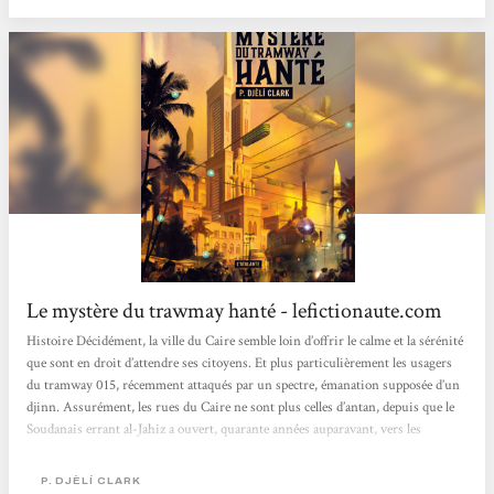
internationale. C’est...
Le mystère du trawmay hanté - lefictionaute.com
Histoire Décidément, la ville du Caire semble loin d’offrir le calme et la sérénité
que sont en droit d’attendre ses citoyens. Et plus particulièrement les usagers
du tramway 015, récemment attaqués par un spectre, émanation supposée d’un
djinn. Assurément, les rues du Caire ne sont plus celles d’antan, depuis que le
Soudanais errant al-Jahiz a ouvert, quarante années auparavant, vers les
années 1880, une brèche vers le Kaf, outre-royaume des djinns à partir duquel
ces derniers se sont déversés dans notre réalité. Intellectuels...
P. DJÈLÍ CLARK