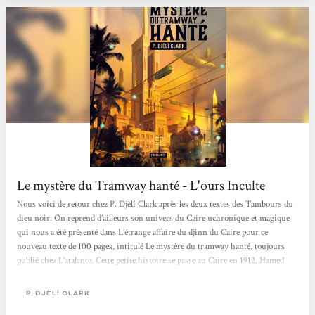
Le mystère du Tramway hanté - L'ours Inculte
Nous voici de retour chez P. Djèlí Clark après les deux textes des Tambours du
dieu noir. On reprend d’ailleurs son univers du Caire uchronique et magique
qui nous a été présenté dans L’étrange affaire du djinn du Caire pour ce
nouveau texte de 100 pages, intitulé Le mystère du tramway hanté, toujours
publié chez L’atalante. Cette petite histoire se passe au Caire en 1912, Hamed
Nasr est un agent du Ministère de l’Alchimie, des Enchantements et des
Entités surnaturelles. Accompagné de son jeune coéquipier Onsi Youssef, il va
P. DJÈLÍ CLARK
être appelé pour élucider...