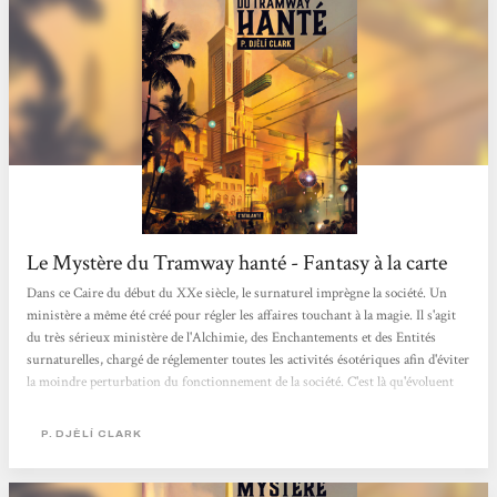
Le Mystère du Tramway hanté - Fantasy à la carte
Dans ce Caire du début du XXe siècle, le surnaturel imprègne la société. Un
ministère a même été créé pour régler les affaires touchant à la magie. Il s'agit
du très sérieux ministère de l'Alchimie, des Enchantements et des Entités
surnaturelles, chargé de réglementer toutes les activités ésotériques afin d'éviter
la moindre perturbation du fonctionnement de la société. C'est là qu'évoluent
des agents très spéciaux, parfaitement bien formés et donc capables de faire face
à toute situation....
P. DJÈLÍ CLARK