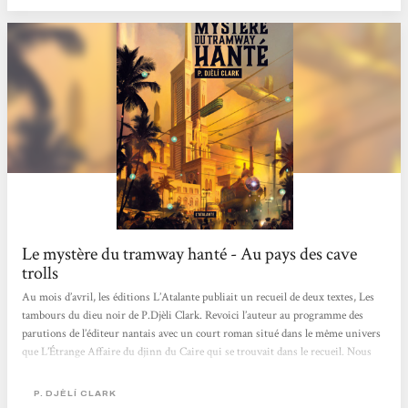
Le mystère du tramway hanté - Au pays des cave
trolls
Au mois d’avril, les éditions L’Atalante publiait un recueil de deux textes, Les
tambours du dieu noir de P.Djèli Clark. Revoici l’auteur au programme des
parutions de l’éditeur nantais avec un court roman situé dans le même univers
que L’Étrange Affaire du djinn du Caire qui se trouvait dans le recueil. Nous
voilà ainsi de retour dans une Égypte qui ne ressemble pas tout à fait à celle de
nos livres d’histoire avec Le mystère du tramway hanté. Nous sommes en
P. DJÈLÍ CLARK
Égypte en 1912. La ville du Caire occupe une place de premier plan sur la scène