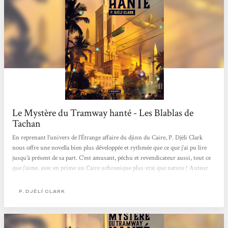
Le Mystère du Tramway hanté - Les Blablas de
Tachan
En reprenant l’univers de l’Étrange affaire du djinn du Caire, P. Djèli Clark
nous offre une novella bien plus développée et rythmée que ce que j’ai pu lire
jusqu’à présent de sa part. C’est amusant, pêchu et revendicateur aussi, tout ce
que j’aime, avec en prime un Caire uchronique plus vrai que nature ! Auteur
noir ayant grandi au Texas, P. Djèli Clark est aussi historien et chercheur en
étude comparée de l’esclavage et de l’émancipation dans le monde atlantique. Il
P. DJÈLÍ CLARK
avait déjà exploité ceci dans Les tambours du dieu noir avec son héroïne...