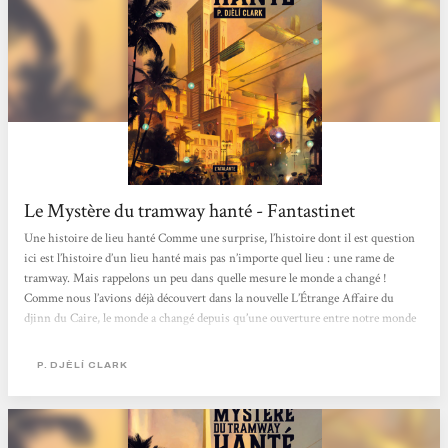
Le Mystère du tramway hanté - Fantastinet
Une histoire de lieu hanté Comme une surprise, l’histoire dont il est question
ici est l’histoire d’un lieu hanté mais pas n’importe quel lieu : une rame de
tramway. Mais rappelons un peu dans quelle mesure le monde a changé !
Comme nous l’avions déjà découvert dans la nouvelle L’Étrange Affaire du
djinn du Caire, le monde a changé depuis qu’une ouverture entre notre monde
et celui des djinns existe. Cette passerelle a donné la possibilité à l’Egypte de
développer sa technologie en faisant une des puissances les plus importantes au
P. DJÈLÍ CLARK
monde, rivalisant avec les plus...