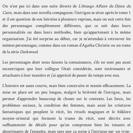
On n’est pas ici dans une suite directe de
L’étrange Affaire du Djinn du
Caire
, mais dans une novella compagnon: l’intrigue se situe après le tome 1
et il est question de son héroïne à plusieurs reprises, mais on suit cette fois
des personnages complètement différents, que ce soit dans leurs
personnalités ou dans leurs méthodes, bien qu’appartenant à la même
organisation. J’ai été surprise au début, car je m’attendais à retrouver les
mêmes personnages, comme dans un roman d’Agatha Christie ou un tome
de la série
Darkwood
.
Les personnages dont nous faisons la connaissance, s’ils ne sont pas aussi
excentriques que leur collègue l’était considérée, sont intéressants et
attachants à leur manière et j’ai apprécié de passer du temps avec eux.
L’histoire est assez courte, mais bien construite et menée efficacement. La
mise en place est un peu longue, malgré la brièveté de l’intrigue, mais
permet d’apprendre beaucoup de choses sur le contexte. Les lieux, les
problèmes sociaux, la condition des femmes, mais aussi les créatures
fantastiques qui peuplent le récit, les rituels magiques et le folklore
moyen-oriental qui forment la trame du récit, sont décrits avec
suffisamment de détails pour qu’on comprenne bien les tenants et
aboutissants de l’enquête, mais sans que ça nuise à l’intrigue par un trop-