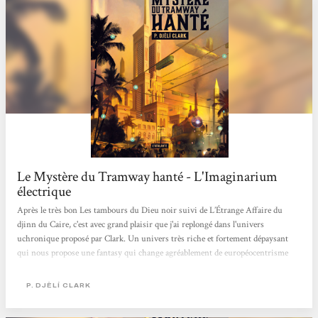
Le Mystère du Tramway hanté - L'Imaginarium
électrique
Après le très bon Les tambours du Dieu noir suivi de L’Étrange Affaire du
djinn du Caire, c'est avec grand plaisir que j'ai replongé dans l'univers
uchronique proposé par Clark. Un univers très riche et fortement dépaysant
qui nous propose une fantasy qui change agréablement de européocentrisme
auquel je suis le plus habitué dans ce genre. Le Caire, 1912, capitale flamboyante
d'une Égypte débarrassée du joug colonial depuis que Djins, esprit et autres
P. DJÈLÍ CLARK
créatures et magies sont devenus monnaie courante. Les agents du ministère
Hamed et Onsi sont amenés à travailler ensemble...