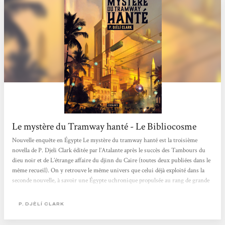
Le mystère du Tramway hanté - Le Bibliocosme
Nouvelle enquête en Égypte Le mystère du tramway hanté est la troisième
novella de P. Djeli Clark éditée par l’Atalante après le succès des Tambours du
dieu noir et de L’étrange affaire du djinn du Caire (toutes deux publiées dans le
même recueil). On y retrouve le même univers que celui déjà exploité dans la
seconde nouvelle, à savoir une Égypte uchronique propulsée au rang de grande
puissance mondiale au début du XXe siècle suite à l’intervention d’un sorcier
qui permit à la magie ainsi qu’à un tas...
P. DJÈLÍ CLARK