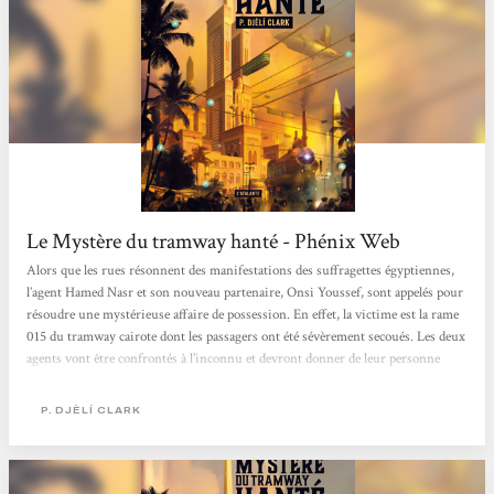
Le Mystère du tramway hanté - Phénix Web
Alors que les rues résonnent des manifestations des suffragettes égyptiennes,
l’agent Hamed Nasr et son nouveau partenaire, Onsi Youssef, sont appelés pour
résoudre une mystérieuse affaire de possession. En effet, la victime est la rame
015 du tramway cairote dont les passagers ont été sévèrement secoués. Les deux
agents vont être confrontés à l’inconnu et devront donner de leur personne
pour résoudre l’enquête. L’atmosphère du Caire 1912 de P. Djèli Clark est
particulièrement réjouissante, mêlant le modernisme politique et le
P. DJÈLÍ CLARK
fantastique...