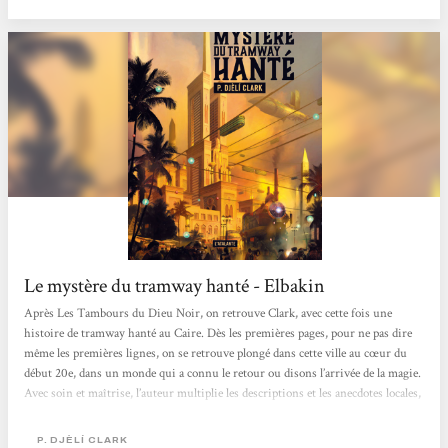
Le mystère du tramway hanté - Elbakin
Après Les Tambours du Dieu Noir, on retrouve Clark, avec cette fois une
histoire de tramway hanté au Caire. Dès les premières pages, pour ne pas dire
même les premières lignes, on se retrouve plongé dans cette ville au cœur du
début 20e, dans un monde qui a connu le retour ou disons l’arrivée de la magie.
Avec soin et maîtrise, l’auteur multiplie les descriptions et les anecdotes locales,
toujours bien intégrées au récit proprement dit, même si parfois un poil
longuettes. Disons qu’il est tout de suite plus facile de brosser le portrait d’une
P. DJÈLÍ CLARK