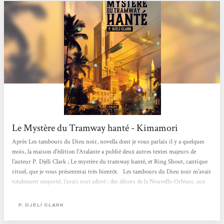
Le Mystère du Tramway hanté - Kimamori
Après Les tambours du Dieu noir, novella dont je vous parlais il y a quelques
mois, la maison d'édition l'Atalante a publié deux autres textes majeurs de
l'auteur P. Djéli Clark ; Le mystère du tramway hanté, et Ring Shout, cantique
rituel, que je vous présenterai très bientôt. Les tambours du Dieu noir m'avait
totalement emporté, j'avais tout adoré ; des décors de la Nouvelle-Orléans, aux
légendes africaines, jusqu'au style ambitieux et à l'imagination fascinante de
l'auteur. Je m'étais promise d'être de toutes ses prochaines sorties, c'est chose
P. DJÈLÍ CLARK
faite...