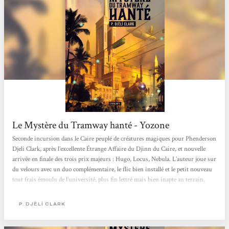
Le Mystère du Tramway hanté - Yozone
Seconde incursion dans le Caire peuplé de créatures magiques pour Phenderson
Djeli Clark, après l’excellente Étrange Affaire du Djinn du Caire, et nouvelle
arrivée en finale des trois prix majeurs : Hugo, Locus, Nebula. L’auteur joue sur
du velours avec un duo complémentaire, le flic bien installé et le petit nouveau
tout frais émoulu de l’université, plus fin lettré mais bien inapte au terrain,
prêt à bien des excentricités, au grand dam de son aîné. Et si la première crainte
d’Hamed tient dans le coût, exorbitant pour leur service, d’un exorciste,...
P. DJÈLÍ CLARK