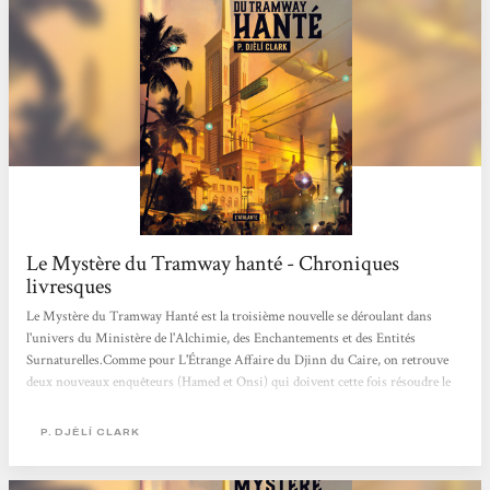
Le Mystère du Tramway hanté - Chroniques
livresques
Le Mystère du Tramway Hanté est la troisième nouvelle se déroulant dans
l'univers du Ministère de l'Alchimie, des Enchantements et des Entités
Surnaturelles.Comme pour L'Étrange Affaire du Djinn du Caire, on retrouve
deux nouveaux enquêteurs (Hamed et Onsi) qui doivent cette fois résoudre le
mystère d'un tramway qui semblerait hanté par un djinn... J'ai de nouveau
adoré cette histoire longue de 100 pages : c'est fascinant à quel point l'auteur
P. DJÈLÍ CLARK
nous embarque facilement dans son univers de djinns, d'anges et autres
créatures... la trame policière permet de découvrir l'univers petite touche...