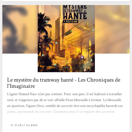
qui ont publié la version...
Le mystère du tramway hanté - Les Chroniques de
l'Imaginaire
L'agent Hamed Nasr n'est pas content. Pour une part, il est habitué à travailler
seul, et n'apprécie pas de se voir affublé d'une bleusaille à former. La bleusaille
en question, l'agent Onsi, semble de surcroît être une encyclopédie bavarde sur
pattes, gourmande de surcroît. Comment peut-il se repaître des sucreries
collantes qu'offre généreusement le surintendant Bashir ?! Ce dernier est la
troisième cause de mécontentement pour Hamed : il est chargé de la sécurité et
P. DJÈLÍ CLARK
de la maintenance du tramway, et il a fait appel à leur ministère en soutenant