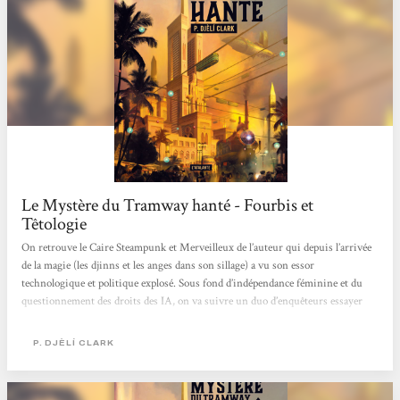
Le Mystère du Tramway hanté - Fourbis et
Têtologie
On retrouve le Caire Steampunk et Merveilleux de l’auteur qui depuis l’arrivée
de la magie (les djinns et les anges dans son sillage) a vu son essor
technologique et politique explosé. Sous fond d’indépendance féminine et du
questionnement des droits des IA, on va suivre un duo d’enquêteurs essayer
tant bien que mal de résoudre le mystère d’une rame de tramway hantée. Point
de Fatma el-Sha’arawi cette fois-ci (L’Étrange Affaire du djinn du Caire), mais
P. DJÈLÍ CLARK
un tout nouveau duo : le calme agent Hamed Nasr et le fraîchement diplômé et
enthousiaste agent Onsi Youssef qui nous abreuvera...