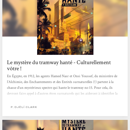
Le mystère du tramway hanté - Culturellement
vôtre !
En Égypte, en 1912, les agents Hamed Nasr et Onsi Youssef, du ministère de
l’Alchimie, des Enchantements et des Entités surnaturelles (!) partent à la
chasse d’un mystérieux spectre qui hante le tramway no 15. Pour cela, ils
devront faire appel à d’autres êtres surnaturels qui les aideront à identifier la
nature de la mystérieuse créature. Ils finiront aussi par découvrir quelles sont
les victimes qu’elle cible. Tout ça se déroule sur fond de manifestation de
P. DJÈLÍ CLARK
femmes qui réclament le droit de pouvoir voter. L’auteur poursuit ici le même
filon que celui exploité...