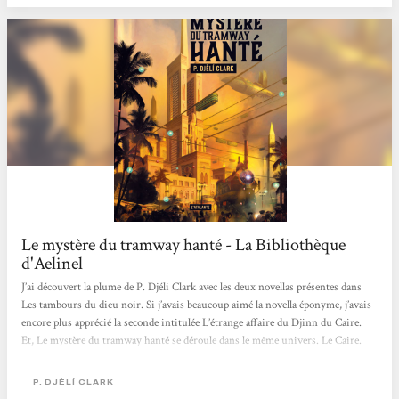
que l'une des rames...
Le mystère du tramway hanté - La Bibliothèque
d'Aelinel
J’ai découvert la plume de P. Djéli Clark avec les deux novellas présentes dans
Les tambours du dieu noir. Si j’avais beaucoup aimé la novella éponyme, j’avais
encore plus apprécié la seconde intitulée L’étrange affaire du Djinn du Caire.
Et, Le mystère du tramway hanté se déroule dans le même univers. Le Caire.
1912. L’agent Hamed Nasr et son tout jeune coéquipier Onsi Youssef travaillent
tous les deux pour le Ministère de l’Alchimie, des Enchantements et des Entités
P. DJÈLÍ CLARK
Surnaturelles. Ils ont été appelés par le Surintendant...