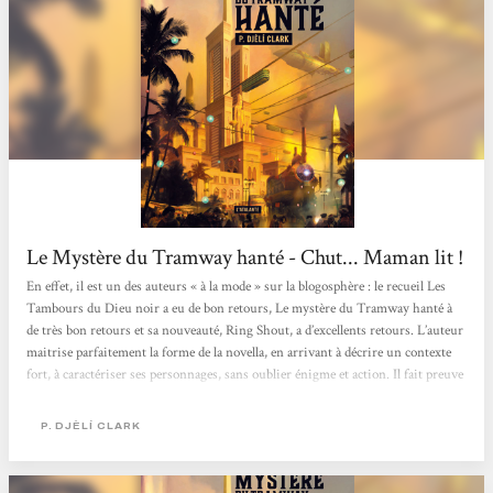
Le Mystère du Tramway hanté - Chut... Maman lit !
En effet, il est un des auteurs « à la mode » sur la blogosphère : le recueil Les
Tambours du Dieu noir a eu de bon retours, Le mystère du Tramway hanté à
de très bon retours et sa nouveauté, Ring Shout, a d’excellents retours. L’auteur
maitrise parfaitement la forme de la novella, en arrivant à décrire un contexte
fort, à caractériser ses personnages, sans oublier énigme et action. Il fait preuve
de surcroit d’un bel humanisme. Vous l’aurez compris, c’est un gros coup de
cœur. Le mystère du tramway hanté prend place dans le même...
P. DJÈLÍ CLARK