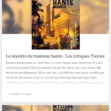
Le mystère du tramway hanté - Les critiques Yuyine
Enquête paranormale au Caire Dans ce court roman, nous retrouvons le Caire
uchronique peuplé d’être surnaturels tels que les djinns que nous avions déjà
découvert précédemment. Mais cette fois, à la différence des autres novellas que
j’ai pu lire de l’auteur, nous ne suivons pas d’héroïne féminine mais deux
enquêteurs masculins du même service que l’agente Fatma. Ces deux agents se
retrouvent confrontés à une enquête d’apparition au sein d’une voiture de
tramway. Mais la situation s’annonce finalement plus compliquée que...
P. DJÈLÍ CLARK