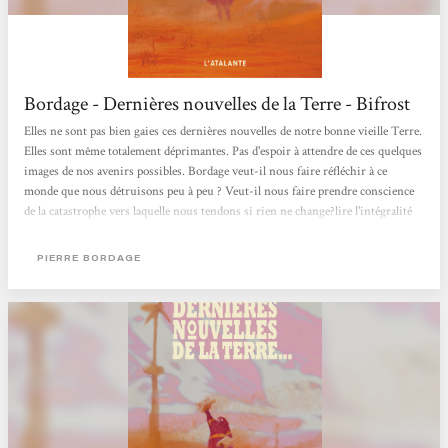
Bordage - Dernières nouvelles de la Terre - Bifrost
Elles ne sont pas bien gaies ces dernières nouvelles de notre bonne vieille Terre.
Elles sont même totalement déprimantes. Pas d'espoir à attendre de ces quelques
images de nos avenirs possibles. Bordage veut-il nous faire réfléchir à ce
monde que nous détruisons peu à peu ? Veut-il nous faire prendre conscience
de la catastrophe vers laquelle nous tendons si rien ne change?lire l'intégralité
de l'article
PIERRE BORDAGE