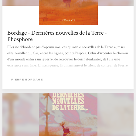
Bordage - Dernières nouvelles de la Terre -
Phosphore
Elles ne débordent pas d’optimisme, ces quinze « nouvelles de la Terre », mais
elles réveillent… Car, entre les lignes, pointe l’espoir. Celui d’arpenter le chemin
d’un monde enfin sans guerre, de retrouver le désir d’enfanter, de fuir une
existence sans âme. L’intelligence, l’humanisme et le talent de conteur de Pierre
Bordage font merveille dans ce recueil d’une très grande variété d’inspiration.
Denis Guiot.
PIERRE BORDAGE