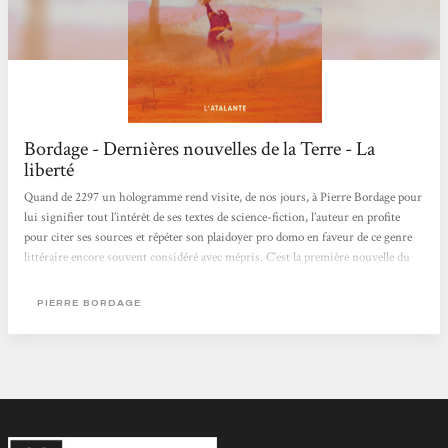
Bordage - Dernières nouvelles de la Terre - La
liberté
Quand de 2297 un hologramme rend visite, de nos jours, à Pierre Bordage pour
lui signifier tout l’intérêt de ses textes de science-fiction, l’auteur en profite
pour citer ses sources et répéter son plaidoyer pro domo en faveur de ce genre
littéraire encore souvent considéré avec mépris. C’est la première nouvelle du
recueil Dernières nouvelles de la terre…, qui est en fait une collection de textes
courts parus pour la plupart dans de précédentes anthologies. Les mythes
PIERRE BORDAGE
antiques, Homère, mais surtout les textes sacrés et les grandes épopées
mystiques...