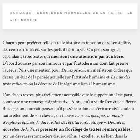
BORDAGE – DERNIÈRES NOUVELLES DE LA TERRE – LE
LITTERAIRE
Chacun peut préférer telle ou telle histoire en fonction de sa sensibilité,
des centres d’intérêts sur lesquels il bâtit sa vie. On peut souligner,
cependant, trois textes qui
méritent une attention particulière
.
D’abord
Sources
par son humour et par l’autodérision dont fait preuve
l’auteur. Puis une mention pour
De ma prison
, un maelstrom d’idées qui
dresse un état de la pensée actuelle sur l’attitude humaine et
La nuit des
trois veilleurs
, ou la déroute de l’intégrisme face à l’humanisme.
L’un de ces textes, plus facilement accessible que le support où il est paru,
comporte une remarque significative. Alors, qu’au vu de l’œuvre de Pierre
Bordage, on pourrait penser qu’il possède le don de l’écriture aisé, coulant
naturellement de son clavier, on trouve : … «
ces quelques moments
d’euphorie épuisés, la dure réalité de l’écriture m’a rattrapé ». Dernières
nouvelles de la Terre
présente un florilège de textes remarquables,
par un des rares romanciers d’aujourd’hui à exceller aussi bien dans la