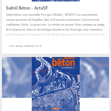
Subtil Béton - ActuSF
Subtil béton, tous ensemble Pire que Cthulhu : BFMTV Les mouvements
sociaux prennent de l’ampleur dans la Franconie autoritaire. L’insurrection
s’enflamme. Enfin. Le grand soir. La révolte est écrasée. Nous sommes au temps
de la dispersion. Dans la chronologie donnée en fin d’ouvrage, tout commence
par le Deuxième Compromis social, l’alliance de la gauche et de la droite face à la
menace de l’extrême-droite au premier tour des présidentielles. Celle-ci n’aura
pas besoin d’être élue. Les Compromis se chargent de son programme : rupture
LES AGGLOMÉRÉ•E•S
des traités bilatéraux,...