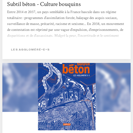
Subtil béton - Culture bouquins
Entre 2014 et 2037, un pays semblable à la France bascule dans un régime
totalitaire : programmes d'assimilation forcée, balayage des acquis sociaux,
surveillance de masse, précarité, racisme et sexisme... En 2038, un mouvement
de contestation est réprimé par une vague d'expulsion, d'emprisonnements, de
disparitions et de d'assassinats. Malgré la peur, l'incertitude et le sentiment
d'impuissance, un petit groupe semi-clandestin tente de survivre en tissant des
liens de tendresse, de solidarité et de complicité, avec l'espoir de faire renaître la
LES AGGLOMÉRÉ•E•S
révolte. Face à une situation qui semble sans issue, le récit...