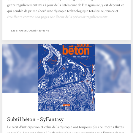
genre régulièrement mis à jour de la littérature de l'imaginaire, y est dépeint ce
qui semble de prime abord une dystopie technologique totalitaire, tenace et
étouffante comme nos pages ont l'heur de la prévenir régulièrement.
Cependant, à contre-courant, nul commun que l'on suivrait dans une quête de
liberté individualiste, une sortie de labyrinthe forcément avortée. L'objet ici,
LES AGGLOMÉRÉ•E•S
c'est la lutte de libération et la communauté qui la sous-tend. Et comme le
(techno-)contrôle...
Subtil béton - SyFantasy
Le récit d'anticipation et celui de la dystopie ont toujours plus ou moins flirtés