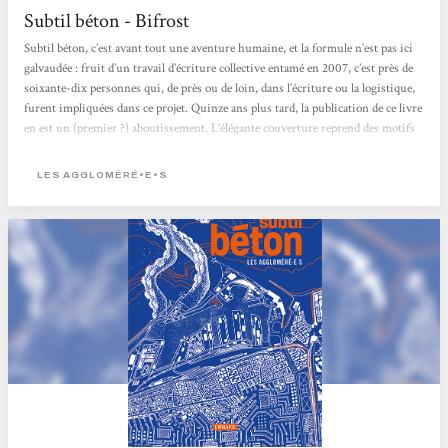
Subtil béton - Bifrost
Subtil béton, c’est avant tout une aventure humaine, et la formule n’est pas ici
galvaudée : fruit d’un travail d’écriture collective entamé en 2007, c’est près de
soixante-dix personnes qui, de près ou de loin, dans l’écriture ou la logistique,
furent impliquées dans ce projet. Quinze ans plus tard, la publication de ce livre
en est un (premier ?) aboutissement. L’élégante couverture reprend des motifs
de la carte « type IGN », incluse dans la troisième de couverture, et qui promet
à elle seule de longs moments d’observation, de déambulation, de découvertes,
LES AGGLOMÉRÉ•E•S
jusqu’à se perdre dans son urbanisme tentaculaire. Dans...