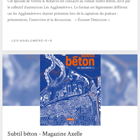
Cet épisode de Vortex & Rotative est consacré au roman Subtil Béton, écrit par
le collectif d’auteurices Les Aggloméré·e·s. Le format est légèrement différent
car les Aggloméré•e•s étaient présentes lors de la captation du podcast :
présentation, l’interview et la discussion. > Écouter l'émission <
LES AGGLOMÉRÉ•E•S
Subtil béton - Magazine Axelle