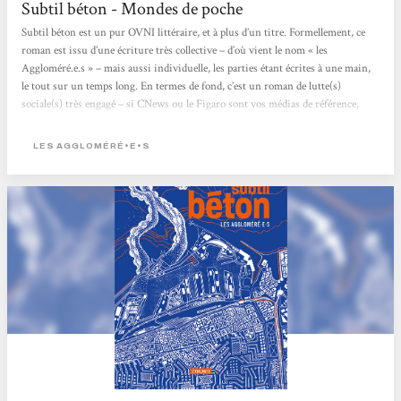
Subtil béton - Mondes de poche
Subtil béton est un pur OVNI littéraire, et à plus d’un titre. Formellement, ce
roman est issu d’une écriture très collective – d’où vient le nom « les
Aggloméré.e.s » – mais aussi individuelle, les parties étant écrites à une main,
le tout sur un temps long. En termes de fond, c’est un roman de lutte(s)
sociale(s) très engagé – si CNews ou le Figaro sont vos médias de référence,
vous allez grincer des dents, voire pire – raconté à hauteur d’individus. J’ai
l’impression que la maison...
LES AGGLOMÉRÉ•E•S