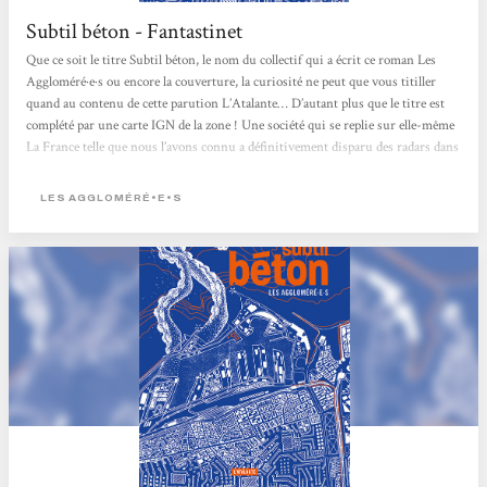
Subtil béton - Fantastinet
Que ce soit le titre Subtil béton, le nom du collectif qui a écrit ce roman Les
Aggloméré·e·s ou encore la couverture, la curiosité ne peut que vous titiller
quand au contenu de cette parution L’Atalante… D’autant plus que le titre est
complété par une carte IGN de la zone ! Une société qui se replie sur elle-même
La France telle que nous l’avons connu a définitivement disparu des radars dans
Subtil béton. Il n’aura finalement pas fallu grand chose pour faire basculer notre
société des Lumières dans un rejet de l’autre majeur… Car...
LES AGGLOMÉRÉ•E•S