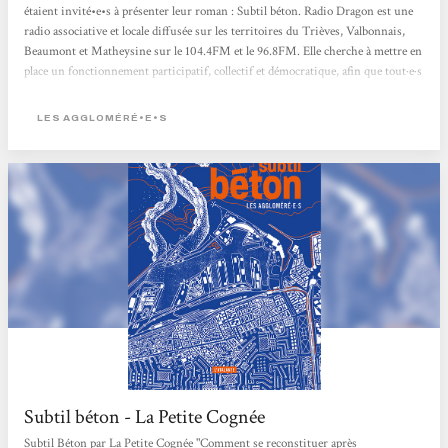
étaient invité•e•s à présenter leur roman : Subtil béton. Radio Dragon est une
radio associative et locale diffusée sur les territoires du Trièves, Valbonnais,
Beaumont et Matheysine sur le 104.4FM et le 96.8FM. Elle cherche à mettre en
place un fonctionnement participatif, collectif et démocratique, afin que tout·e·s
les habitant·e·s de ces territoires puissent se l’approprier. > Écouter l'émission
<
LES AGGLOMÉRÉ•E•S
Subtil béton - La Petite Cognée
Subtil Béton par La Petite Cognée "Comment se reconstituer après