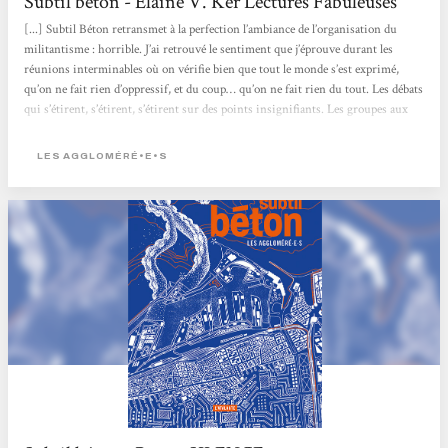
Subtil béton - Elaine V. Ker Lectures Fabuleuses
[...] Subtil Béton retransmet à la perfection l’ambiance de l’organisation du
militantisme : horrible. J’ai retrouvé le sentiment que j’éprouve durant les
réunions interminables où on vérifie bien que tout le monde s’est exprimé,
qu’on ne fait rien d’oppressif, et du coup… qu’on ne fait rien du tout. Les débats
qui s’étirent, s’étirent, s’étirent sur des points insignifiants. Les groupes aux
objectifs variés qui essaient de s’unir pour une action commune, et se perdent
dans les protocoles comme les questions d’égo....
LES AGGLOMÉRÉ•E•S