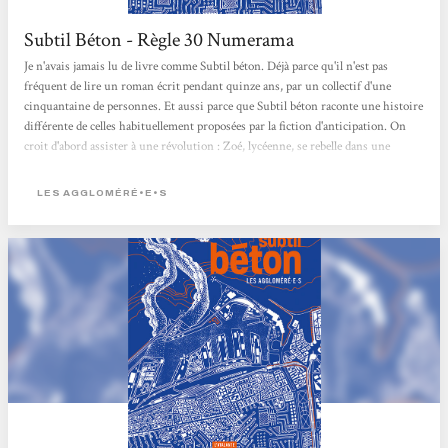
Subtil Béton - Règle 30 Numerama
Je n'avais jamais lu de livre comme Subtil béton. Déjà parce qu'il n'est pas
fréquent de lire un roman écrit pendant quinze ans, par un collectif d'une
cinquantaine de personnes. Et aussi parce que Subtil béton raconte une histoire
différente de celles habituellement proposées par la fiction d'anticipation. On
croit d'abord assister à une révolution : Zoé, lycéenne, se rebelle dans une
France qui étouffe sous un régime fasciste (aux idées malheureusement pas
très éloignées de notre climat politique actuel). Pourtant, très vite, on passe à la
LES AGGLOMÉRÉ•E•S
suite. Subtil...