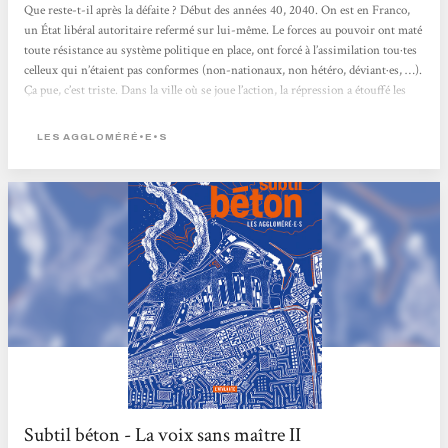
Que reste-t-il après la défaite ? Début des années 40, 2040. On est en Franco,
un État libéral autoritaire refermé sur lui-même. Le forces au pouvoir ont maté
toute résistance au système politique en place, ont forcé à l’assimilation tou·tes
celleux qui n’étaient pas conformes (non-nationaux, non hétéro, déviant·es, …).
Ça pue, c’est triste. Dans la ville où se joue l’action, la répression a étouffé les
mouvements de révolte. Pourtant, des résistant·es évoluent dans...
LES AGGLOMÉRÉ•E•S
Subtil béton - La voix sans maître II