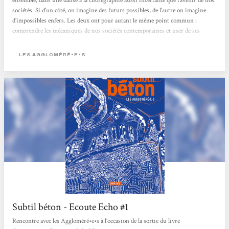
ensemble, dans une danse à la chorégraphie aussi incertaine que l'avenir de nos
sociétés. Si d'un côté, on imagine des futurs possibles, de l'autre on imagine
d'impossibles enfers. Les deux ont pour autant le même point commun :
comprendre les mécaniques de nos sociétés contemporaines et user de ses
enjeux pour envisager des solutions et alternatives. Ainsi, Subtil Béton, roman
réalisé par le collectif des Aggloméré.e.s, s'insère dans ses deux thématiques en
LES AGGLOMÉRÉ•E•S
embrassant autant le conflit...
Subtil béton - Ecoute Echo #1
Rencontre avec les Aggloméré•e•s à l’occasion de la sortie du livre