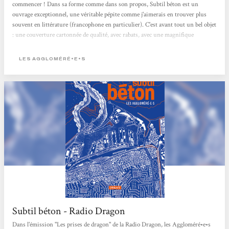
commencer ! Dans sa forme comme dans son propos, Subtil béton est un
ouvrage exceptionnel, une véritable pépite comme j'aimerais en trouver plus
souvent en littérature (francophone en particulier). C'est avant tout un bel objet
: une couverture cartonnée de qualité, avec rabats, avec une magnifique
illustration qui nous fait entrer dans l'univers du récit avant même d'ouvrir le
livre. L'un des rabats renferme une grande carte à déplier, pour s'immerger
LES AGGLOMÉRÉ•E•S
encore un peu plus, et afficher sur nos murs les lieux de l'utopie
révolutionnaire....
Subtil béton - Radio Dragon
Dans l'émission "Les prises de dragon" de la Radio Dragon, les Aggloméré•e•s