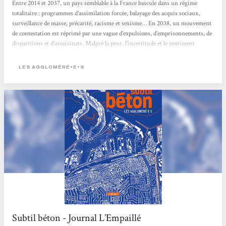
Entre 2014 et 2037, un pays semblable à la France bascule dans un régime
totalitaire : programmes d’assimilation forcée, balayage des acquis sociaux,
surveillance de masse, précarité, racisme et sexisme… En 2038, un mouvement
de contestation est réprimé par une vague d’expulsions, d’emprisonnements, de
disparitions et d’assassinats. Malgré la peur, l’incertitude et le sentiment
d’impuissance, un petit groupe semi-clandestin tente de survivre en tissant des
liens de tendresse, de solidarité et de complicité, avec l’espoir de faire renaître la
LES AGGLOMÉRÉ•E•S
révolte. Face à...
Subtil béton - Journal L’Empaillé