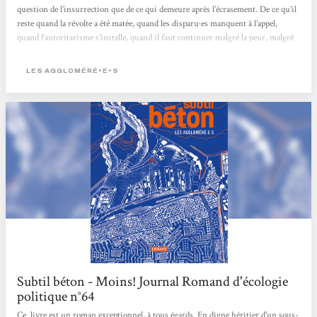
question de l’insurrection que de ce qui demeure après l’écrasement. De ce qu’il
reste quand la révolte a été matée, quand les disparu·es manquent à l’appel,
quand l’autoritarisme s’installe, quand il faut continuer malgré la peur, malgré
la fatigue, malgré la défaite. Et c’est peut-être là que Subtil béton frappe le plus
juste : dans cette attention portée...
LES AGGLOMÉRÉ•E•S
Subtil béton - Moins! Journal Romand d'écologie
politique n°64
Ce livre est un roman exceptionnel, à tous égards. En digne héritier d'un sous-