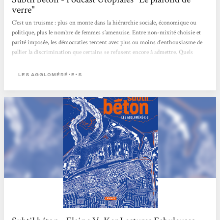
verre"
C’est un truisme : plus on monte dans la hiérarchie sociale, économique ou
politique, plus le nombre de femmes s’amenuise. Entre non-mixité choisie et
parité imposée, les démocraties tentent avec plus ou moins d’enthousiasme de
pallier la discrimination que certains se refusent encore à admettre. Quels
outils du futur pour briser le plafond de verre ? Avec : Les Aggloméré·e·s, Jo
Walton, Ada Palmer, Valérie Mangin Modération : Ugo Bellagamba
LES AGGLOMÉRÉ•E•S