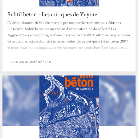
Subtil béton - Les critiques de Yuyine
Ce début d’année 2022 a été marqué par une sortie étonnante aux éditions
L’Atalante. Subtil béton est un roman d’anticipation né du collectif Les
Aggloméré·e·s et accompagné d’une massive carte IGN de 68cm de large et 86cm
de hauteur et même d’un site internet dédié. Un projet qui a été initié en 2007
et pour lequel une cinquantaine de personnes ont contribué. Très curieuse du
roman né de ce projet, j’ai eu immédiatement envie de me plonger dans Subtil
béton et voici ce que j’en ai...
LES AGGLOMÉRÉ•E•S