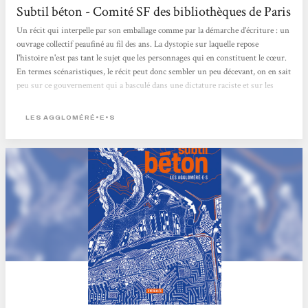
Subtil béton - Comité SF des bibliothèques de Paris
Un récit qui interpelle par son emballage comme par la démarche d'écriture : un
ouvrage collectif peaufiné au fil des ans. La dystopie sur laquelle repose
l'histoire n'est pas tant le sujet que les personnages qui en constituent le cœur.
En termes scénaristiques, le récit peut donc sembler un peu décevant, on en sait
peu sur ce gouvernement qui a basculé dans une dictature raciste et sur les
combats politiques des personnages. Certains propos écrits il y a quelques
années résonnent cela dit avec force comme souvent quand on parle
LES AGGLOMÉRÉ•E•S
d'anticipation. C'est plutôt le mélange humain qui nous intéresse...