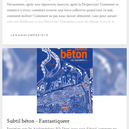
l'écrasement, après une répression massive, après la Dispersion? Comment se
remettre à vivre, comment trouver une force collective quand tout va mal,
comment militer? Comment ne pas nous laisser démonter, sans pour autant
nier nos faiblesses ni nos blessures? Comment cesser de séparer la vie et la
lutte, et, finalement, nourrir une culture non-viriliste de l'engagement ?" C'est
avec ces questionnements qu'un collectif féministe a écrit cette histoire, un
LES AGGLOMÉRÉ•E•S
récit d'anticipation rédigé sur plusieurs années (15 ans...
Subtil béton - Fantastiqueer
Entretien avec les Aggloméré•e•s FQ: Dites-nous tout d’abord, comment est