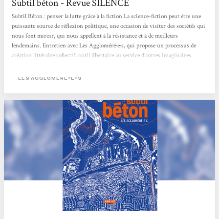
Subtil béton - Revue SILENCE
Subtil Béton : penser la lutte grâce à la fiction La science-fiction peut être une
puissante source de réflexion politique, une occasion de visiter des sociétés qui
nous font miroir, qui nous appellent à la résistance et à de meilleurs
lendemains. Entretien avec Les Aggloméré·e·s, qui propose un processus de
création littéraire collectif, outil libertaire au service d’autres imaginaires.
Écrire à plusieurs, se donner le temps de construire une fiction d’anticipation
féministe, c’est le projet du collectif d’aut·rices des Aggloméré·e·s,...
LES AGGLOMÉRÉ•E•S