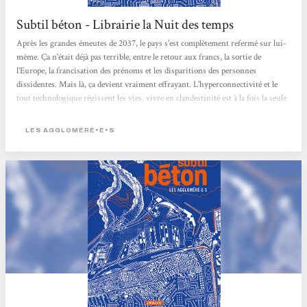
Subtil béton - Librairie la Nuit des temps
Après les grandes émeutes de 2037, le pays s'est complètement refermé sur lui-
même. Ça n'était déjà pas terrible, entre le retour aux francs, la sortie de
l'Europe, la francisation des prénoms et les disparitions des personnes
dissidentes. Mais là, ça devient vraiment effrayant. L'hyperconnectivité et le
tout technologique régissent les vies, vivre en clandestinité est à la fois la seule
issue pour certain.e.s mais également le plan le plus dangereux. Entre la ville en
bord de mer, et la campagne un peu plus loin, nous suivons Pedro, Faz, Onik,
LES AGGLOMÉRÉ•E•S
Suzie, Vinyl, Izem, Mariana, Sterne...