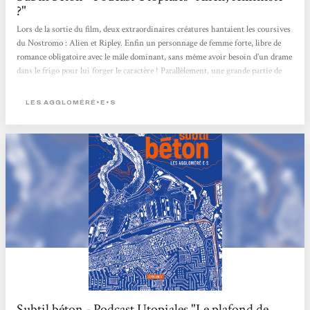
?"
Lors de la sortie du film, deux extraordinaires créatures hantaient les coursives
du Nostromo : Alien et Ripley. Enfin un personnage de femme forte, libre de
romance obligatoire avec le mâle dominant, sans même avoir besoin d’un drame
dans le frigo pour lui forger le caractère ! Parallèlement, une grande partie de
l’horreur distillée par le film tournait autour de la sexualité et la maternité…
Avec : Nicolas Martin, Les Aggloméré·e·s, Marc Caro, Laura Lam Modération :
LES AGGLOMÉRÉ•E•S
Daniel Tron
Subtil béton - Podcast Utopiales "Le plafond de