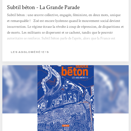
Subtil béton - La Grande Parade
Subtil béton : une œuvre collective, engagée, féministe, en deux mots, unique
et remarquable ! Zoé est encore lycéenne quand le mouvement social devient
insurrection. Le régime écrase la révolte à coup de répression, de disparitions et
de morts. Les militants se dispersent et se cachent, tandis que le pouvoir
autoritaire se renforce. Subtil béton parle de l’après, alors que la France est
devenue la Franco et s’est isolée du reste du monde, que l’assimilation forcée bat
son plein dans un univers orwellien de flicage permanent. Que reste-t-il
LES AGGLOMÉRÉ•E•S
après...