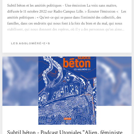
Subtil béton et les amitiés politiques - Une émission La voix sans maître,
diffusée le 11 octobre 2022 sur Radio Campus Lille. > Écouter l'émission < Les
amitiés politiques : « Qu’est-ce qui se passe dans l’intimité des collectifs, des
familles, dans ces endroits qui nous font à la fois du bien et du mal, qui nous
stabilisent, qui nous donnent des repères, où il y a des personnes qu’on aime...
ce qui est exactement ce qui nous fait du mal, ce qui nous fait subir des choses
qu’on ne devrait pas subir, qui nous laisse sous emprise. Cette tension d’être...
LES AGGLOMÉRÉ•E•S
Subtil béton - Podcast Utopiales "Alien, féministe