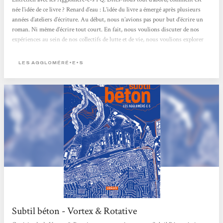
née l’idée de ce livre ? Renard d’eau : L’idée du livre a émergé après plusieurs
années d’ateliers d’écriture. Au début, nous n’avions pas pour but d’écrire un
roman. Ni même d’écrire tout court. En fait, nous voulions discuter de nos
expériences au sein de nos collectifs de lutte et de vie, nous voulions explorer
ces dynamiques de manière féministe, et nous avons lancé des rencontres
thématiques sur ces sujets. Poule...
LES AGGLOMÉRÉ•E•S
Subtil béton - Vortex & Rotative