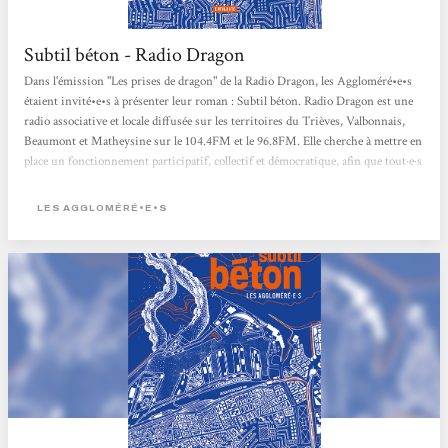
Subtil béton - Radio Dragon
Dans l'émission "Les prises de dragon" de la Radio Dragon, les Aggloméré•e•s
étaient invité•e•s à présenter leur roman : Subtil béton. Radio Dragon est une
radio associative et locale diffusée sur les territoires du Trièves, Valbonnais,
Beaumont et Matheysine sur le 104.4FM et le 96.8FM. Elle cherche à mettre en
place un fonctionnement participatif, collectif et démocratique, afin que tout·e·s
les habitant·e·s de ces territoires puissent se l’approprier. > Écouter l'émission
<
LES AGGLOMÉRÉ•E•S