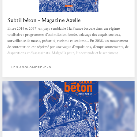
Subtil béton - Magazine Axelle
Entre 2014 et 2037, un pays semblable à la France bascule dans un régime
totalitaire : programmes d’assimilation forcée, balayage des acquis sociaux,
surveillance de masse, précarité, racisme et sexisme… En 2038, un mouvement
de contestation est réprimé par une vague d’expulsions, d’emprisonnements, de
disparitions et d’assassinats. Malgré la peur, l’incertitude et le sentiment
d’impuissance, un petit groupe semi-clandestin tente de survivre en tissant des
liens de tendresse, de solidarité et de complicité, avec l’espoir de faire renaître la
LES AGGLOMÉRÉ•E•S
révolte. Face à...