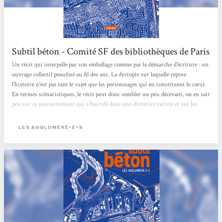
Subtil béton - Comité SF des bibliothèques de Paris
Un récit qui interpelle par son emballage comme par la démarche d'écriture : un
ouvrage collectif peaufiné au fil des ans. La dystopie sur laquelle repose
l'histoire n'est pas tant le sujet que les personnages qui en constituent le cœur.
En termes scénaristiques, le récit peut donc sembler un peu décevant, on en sait
peu sur ce gouvernement qui a basculé dans une dictature raciste et sur les
combats politiques des personnages. Certains propos écrits il y a quelques
années résonnent cela dit avec force comme souvent quand on parle
LES AGGLOMÉRÉ•E•S
d'anticipation. C'est plutôt le mélange humain qui nous intéresse...