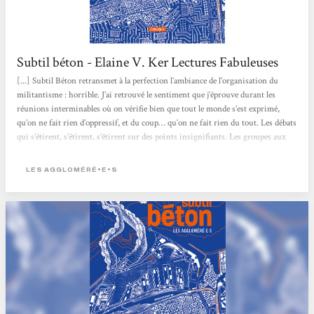
Subtil béton - Elaine V. Ker Lectures Fabuleuses
[...] Subtil Béton retransmet à la perfection l’ambiance de l’organisation du
militantisme : horrible. J’ai retrouvé le sentiment que j’éprouve durant les
réunions interminables où on vérifie bien que tout le monde s’est exprimé,
qu’on ne fait rien d’oppressif, et du coup… qu’on ne fait rien du tout. Les débats
qui s’étirent, s’étirent, s’étirent sur des points insignifiants. Les groupes aux
objectifs variés qui essaient de s’unir pour une action commune, et se perdent
dans les protocoles comme les questions d’égo....
LES AGGLOMÉRÉ•E•S