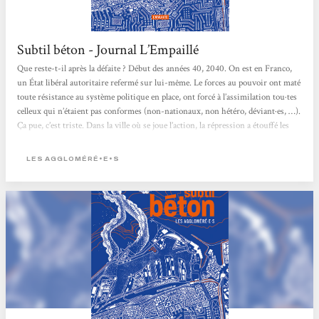
Subtil béton - Journal L’Empaillé
Que reste-t-il après la défaite ? Début des années 40, 2040. On est en Franco,
un État libéral autoritaire refermé sur lui-même. Le forces au pouvoir ont maté
toute résistance au système politique en place, ont forcé à l’assimilation tou·tes
celleux qui n’étaient pas conformes (non-nationaux, non hétéro, déviant·es, …).
Ça pue, c’est triste. Dans la ville où se joue l’action, la répression a étouffé les
mouvements de révolte. Pourtant, des résistant·es évoluent dans...
LES AGGLOMÉRÉ•E•S