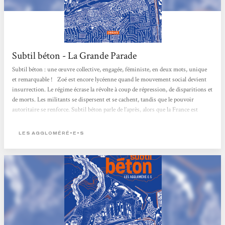
Subtil béton - La Grande Parade
Subtil béton : une œuvre collective, engagée, féministe, en deux mots, unique
et remarquable ! Zoé est encore lycéenne quand le mouvement social devient
insurrection. Le régime écrase la révolte à coup de répression, de disparitions et
de morts. Les militants se dispersent et se cachent, tandis que le pouvoir
autoritaire se renforce. Subtil béton parle de l’après, alors que la France est
devenue la Franco et s’est isolée du reste du monde, que l’assimilation forcée bat
son plein dans un univers orwellien de flicage permanent. Que reste-t-il
LES AGGLOMÉRÉ•E•S
après...