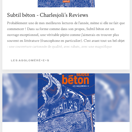
Subtil béton - Charlesjoli’s Reviews
Probablement une de mes meilleures lectures de l'année, même si elle ne fait que
commencer ! Dans sa forme comme dans son propos, Subtil béton est un
ouvrage exceptionnel, une véritable pépite comme j'aimerais en trouver plus
souvent en littérature (francophone en particulier). C'est avant tout un bel objet
: une couverture cartonnée de qualité, avec rabats, avec une magnifique
illustration qui nous fait entrer dans l'univers du récit avant même d'ouvrir le
livre. L'un des rabats renferme une grande carte à déplier, pour s'immerger
LES AGGLOMÉRÉ•E•S
encore un peu plus, et afficher sur nos murs les lieux de l'utopie
révolutionnaire....