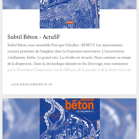
Subtil Béton - ActuSF
Subtil béton, tous ensemble Pire que Cthulhu : BFMTV Les mouvements
sociaux prennent de l’ampleur dans la Franconie autoritaire. L’insurrection
s’enflamme. Enfin. Le grand soir. La révolte est écrasée. Nous sommes au temps
de la dispersion. Dans la chronologie donnée en fin d’ouvrage, tout commence
par le Deuxième Compromis social, l’alliance de la gauche et de la droite face à la
menace de l’extrême-droite au premier tour des présidentielles. Celle-ci n’aura
pas besoin d’être élue. Les Compromis se chargent de son programme : rupture
LES AGGLOMÉRÉ•E•S
des traités bilatéraux,...