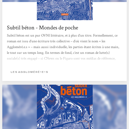
Subtil béton - Mondes de poche
Subtil béton est un pur OVNI littéraire, et à plus d’un titre. Formellement, ce
roman est issu d’une écriture très collective – d’où vient le nom « les
Aggloméré.e.s » – mais aussi individuelle, les parties étant écrites à une main,
le tout sur un temps long. En termes de fond, c’est un roman de lutte(s)
sociale(s) très engagé – si CNews ou le Figaro sont vos médias de référence,
vous allez grincer des dents, voire pire – raconté à hauteur d’individus. J’ai
l’impression que la maison...
LES AGGLOMÉRÉ•E•S