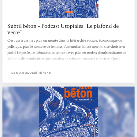
Subtil béton - Podcast Utopiales "Le plafond de
verre"
C’est un truisme : plus on monte dans la hiérarchie sociale, économique ou
politique, plus le nombre de femmes s’amenuise. Entre non-mixité choisie et
parité imposée, les démocraties tentent avec plus ou moins d’enthousiasme de
pallier la discrimination que certains se refusent encore à admettre. Quels
outils du futur pour briser le plafond de verre ? Avec : Les Aggloméré·e·s, Jo
Walton, Ada Palmer, Valérie Mangin Modération : Ugo Bellagamba
LES AGGLOMÉRÉ•E•S