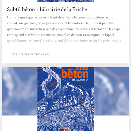
Subtil béton - Librairie de la Friche
Un livre qui regarde notre présent droit dans les yeux, sans détour, et qui
choisit, malgré tout, de ne pas renoncer à la tendresse.Ici, il n’est pas tant
question de l’insurrection que de ce qui demeure après l’écrasement. De ce qu’il
reste quand la révolte a été matée, quand les disparu·es manquent à l’appel,
quand l’autoritarisme s’installe, quand il faut continuer malgré la peur, malgré
la fatigue, malgré la défaite. Et c’est peut-être là que Subtil béton frappe le plus
juste : dans cette attention portée...
LES AGGLOMÉRÉ•E•S