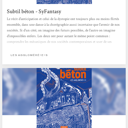
Subtil béton - SyFantasy
Le récit d'anticipation et celui de la dystopie ont toujours plus ou moins flirtés
ensemble, dans une danse à la chorégraphie aussi incertaine que l'avenir de nos
sociétés. Si d'un côté, on imagine des futurs possibles, de l'autre on imagine
d'impossibles enfers. Les deux ont pour autant le même point commun :
comprendre les mécaniques de nos sociétés contemporaines et user de ses
enjeux pour envisager des solutions et alternatives. Ainsi, Subtil Béton, roman
réalisé par le collectif des Aggloméré.e.s, s'insère dans ses deux thématiques en
LES AGGLOMÉRÉ•E•S
embrassant autant le conflit...