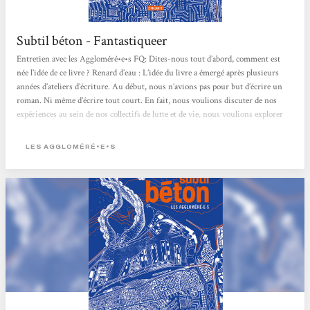
Subtil béton - Fantastiqueer
Entretien avec les Aggloméré•e•s FQ: Dites-nous tout d’abord, comment est
née l’idée de ce livre ? Renard d’eau : L’idée du livre a émergé après plusieurs
années d’ateliers d’écriture. Au début, nous n’avions pas pour but d’écrire un
roman. Ni même d’écrire tout court. En fait, nous voulions discuter de nos
expériences au sein de nos collectifs de lutte et de vie, nous voulions explorer
ces dynamiques de manière féministe, et nous avons lancé des rencontres
thématiques sur ces sujets. Poule...
LES AGGLOMÉRÉ•E•S