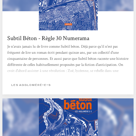
Subtil Béton - Règle 30 Numerama
Je n'avais jamais lu de livre comme Subtil béton. Déjà parce qu'il n'est pas
fréquent de lire un roman écrit pendant quinze ans, par un collectif d'une
cinquantaine de personnes. Et aussi parce que Subtil béton raconte une histoire
différente de celles habituellement proposées par la fiction d'anticipation. On
croit d'abord assister à une révolution : Zoé, lycéenne, se rebelle dans une
France qui étouffe sous un régime fasciste (aux idées malheureusement pas
très éloignées de notre climat politique actuel). Pourtant, très vite, on passe à la
LES AGGLOMÉRÉ•E•S
suite. Subtil...