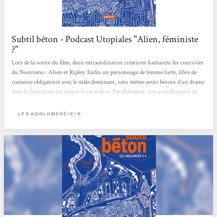
Subtil béton - Podcast Utopiales "Alien, féministe
?"
Lors de la sortie du film, deux extraordinaires créatures hantaient les coursives
du Nostromo : Alien et Ripley. Enfin un personnage de femme forte, libre de
romance obligatoire avec le mâle dominant, sans même avoir besoin d’un drame
dans le frigo pour lui forger le caractère ! Parallèlement, une grande partie de
l’horreur distillée par le film tournait autour de la sexualité et la maternité…
Avec : Nicolas Martin, Les Aggloméré·e·s, Marc Caro, Laura Lam Modération :
LES AGGLOMÉRÉ•E•S
Daniel Tron