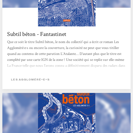
Subtil béton - Fantastinet
Que ce soit le titre Subtil béton, le nom du collectif qui a écrit ce roman Les
Aggloméré·e·s ou encore la couverture, la curiosité ne peut que vous titiller
quand au contenu de cette parution L’Atalante… D’autant plus que le titre est
complété par une carte IGN de la zone ! Une société qui se replie sur elle-même
La France telle que nous l’avons connu a définitivement disparu des radars dans
Subtil béton. Il n’aura finalement pas fallu grand chose pour faire basculer notre
société des Lumières dans un rejet de l’autre majeur… Car...
LES AGGLOMÉRÉ•E•S