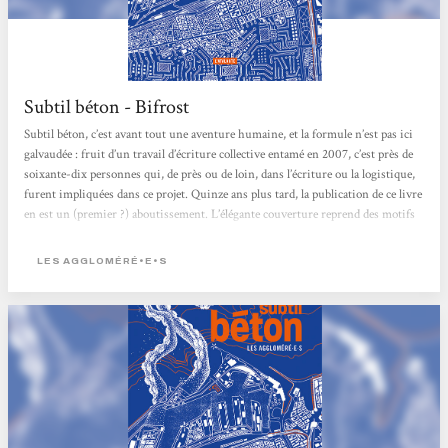
Subtil béton - Bifrost
Subtil béton, c’est avant tout une aventure humaine, et la formule n’est pas ici
galvaudée : fruit d’un travail d’écriture collective entamé en 2007, c’est près de
soixante-dix personnes qui, de près ou de loin, dans l’écriture ou la logistique,
furent impliquées dans ce projet. Quinze ans plus tard, la publication de ce livre
en est un (premier ?) aboutissement. L’élégante couverture reprend des motifs
de la carte « type IGN », incluse dans la troisième de couverture, et qui promet
à elle seule de longs moments d’observation, de déambulation, de découvertes,
LES AGGLOMÉRÉ•E•S
jusqu’à se perdre dans son urbanisme tentaculaire. Dans...