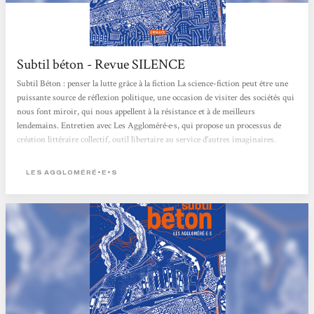
Subtil béton - Revue SILENCE
Subtil Béton : penser la lutte grâce à la fiction La science-fiction peut être une
puissante source de réflexion politique, une occasion de visiter des sociétés qui
nous font miroir, qui nous appellent à la résistance et à de meilleurs
lendemains. Entretien avec Les Aggloméré·e·s, qui propose un processus de
création littéraire collectif, outil libertaire au service d’autres imaginaires.
Écrire à plusieurs, se donner le temps de construire une fiction d’anticipation
féministe, c’est le projet du collectif d’aut·rices des Aggloméré·e·s,...
LES AGGLOMÉRÉ•E•S