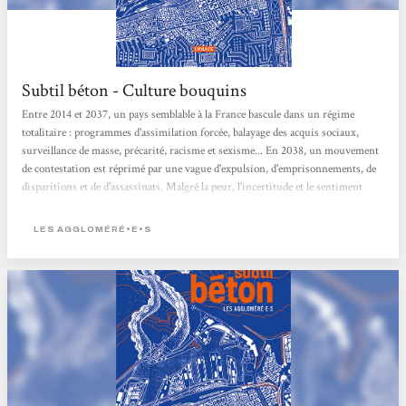
Subtil béton - Culture bouquins
Entre 2014 et 2037, un pays semblable à la France bascule dans un régime
totalitaire : programmes d'assimilation forcée, balayage des acquis sociaux,
surveillance de masse, précarité, racisme et sexisme... En 2038, un mouvement
de contestation est réprimé par une vague d'expulsion, d'emprisonnements, de
disparitions et de d'assassinats. Malgré la peur, l'incertitude et le sentiment
d'impuissance, un petit groupe semi-clandestin tente de survivre en tissant des
liens de tendresse, de solidarité et de complicité, avec l'espoir de faire renaître la
LES AGGLOMÉRÉ•E•S
révolte. Face à une situation qui semble sans issue, le récit...