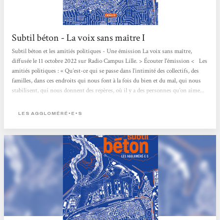
Subtil béton - La voix sans maître I
Subtil béton et les amitiés politiques - Une émission La voix sans maître,
diffusée le 11 octobre 2022 sur Radio Campus Lille. > Écouter l'émission < Les
amitiés politiques : « Qu’est-ce qui se passe dans l’intimité des collectifs, des
familles, dans ces endroits qui nous font à la fois du bien et du mal, qui nous
stabilisent, qui nous donnent des repères, où il y a des personnes qu’on aime...
ce qui est exactement ce qui nous fait du mal, ce qui nous fait subir des choses
qu’on ne devrait pas subir, qui nous laisse sous emprise. Cette tension d’être...
LES AGGLOMÉRÉ•E•S