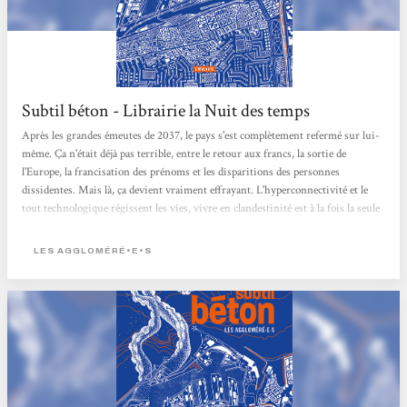
Subtil béton - Librairie la Nuit des temps
Après les grandes émeutes de 2037, le pays s'est complètement refermé sur lui-
même. Ça n'était déjà pas terrible, entre le retour aux francs, la sortie de
l'Europe, la francisation des prénoms et les disparitions des personnes
dissidentes. Mais là, ça devient vraiment effrayant. L'hyperconnectivité et le
tout technologique régissent les vies, vivre en clandestinité est à la fois la seule
issue pour certain.e.s mais également le plan le plus dangereux. Entre la ville en
bord de mer, et la campagne un peu plus loin, nous suivons Pedro, Faz, Onik,
LES AGGLOMÉRÉ•E•S
Suzie, Vinyl, Izem, Mariana, Sterne...