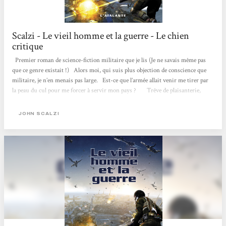
Scalzi - Le vieil homme et la guerre - Le chien
critique
Premier roman de science-fiction militaire que je lis (Je ne savais même pas
que ce genre existait !) Alors moi, qui suis plus objection de conscience que
militaire, je n’en menais pas large. Est-ce que l’armée allait venir me tirer par
la peau du cul pour me forcer à servir mon pays ? Trêve de plaisanterie,
mais nous ne sommes pas si loin du pitch : Un vieil anti-militariste décide de
s’engager dans les Forces de défense coloniale qui protègent l’humanité contre
JOHN SCALZI
une bande d’affreux extra-terrestres. Comment pousser un vieil homme à
s’engager et à...