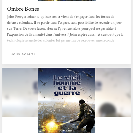
Ombre Bones
John Perry a soixante-quinze ans et vient de s’engager dans les forces de
défense coloniale. Il va partir dans l’espace, sans possibilité de revenir un jour
sur Terre. De toute façon, rien ne l’y retient alors pourquoi ne pas aider à
l’expansion de l’humanité dans l’univers ? John espère aussi (et surtout) que la
technologie avancée des colonies lui permettra de retrouver une seconde
jeunesse… J’ai immédiatement été attirée par le postulat de départ et l’idée de
suivre un protagoniste du quatrième âge. Pourquoi l’armée recruterait-elle...
JOHN SCALZI