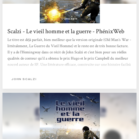
Scalzi - Le vieil homme et la guerre - PhénixWeb
Le titre est déjà parfait, bien meilleur que la version originale (Old Man’s War -
littéralement, La Guerre du Vieil Homme) et le reste est de très bonne facture.
Il y a de l’Hemingway dans ce récit de John Scalzi et c’est bien pour ses réelles
qualités de conteur qu’il a obtenu le prix Hugo et le prix Campbell du meilleur
nouvel auteur de SF. Une littérature efficace, construite sur une histoire facileà
imaginer et à vivre : l’itinéraire mental de John Perry, un brave Américain
moyen, et accessoirement un veuf de plus de soixante-quinze ans, en partance
JOHN SCALZI
pour une nouvelle vie,...