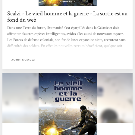
Scalzi - Le vieil homme et la guerre - La sortie est au
fond du web
Dans une Terre du futur, l’humanité s‘est éparpillée dans la Galaxie et doit
affronter d’autres espèces intelligentes, avides elles aussi de nouveaux espaces.
Les Forces de défense coloniale, son fer de lance expansionniste, recrutent sans
difficultés des soldats. En effet les nouvelles recrues bénéficient, quelque soit
leur âge, de traitements de régénération inconnus sur Terre. Cette cure de
jouvence a un prix : une mort au combat quasi-certaine. Ils sont pourtant des
JOHN SCALZI
milliers comme John Perry, écrivain et publiciste, à tenter leur chance. Perry
âgé de 75 ans décide...