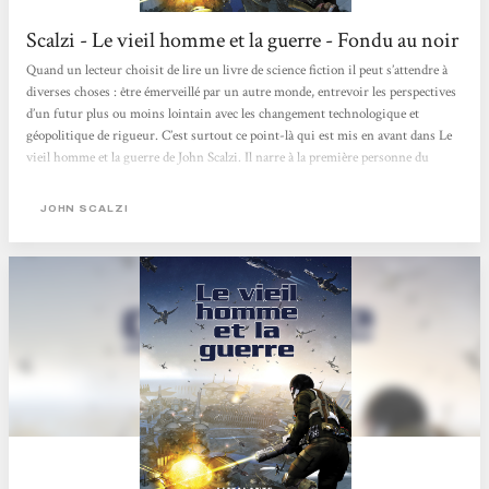
Scalzi - Le vieil homme et la guerre - Fondu au noir
Quand un lecteur choisit de lire un livre de science fiction il peut s’attendre à
diverses choses : être émerveillé par un autre monde, entrevoir les perspectives
d’un futur plus ou moins lointain avec les changement technologique et
géopolitique de rigueur. C’est surtout ce point-là qui est mis en avant dans Le
vieil homme et la guerre de John Scalzi. Il narre à la première personne du
singulier l’histoire d’un soldat des Forces de Défense Coloniale chargé d’assurer
la pérennité de la race humaine dans l’espace, en écrasant toutes formes hostiles
JOHN SCALZI
Aliens. Cette armée...