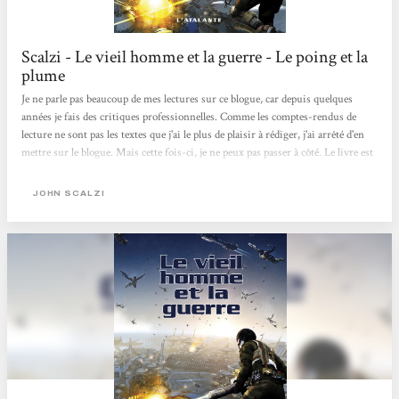
Scalzi - Le vieil homme et la guerre - Le poing et la
plume
Je ne parle pas beaucoup de mes lectures sur ce blogue, car depuis quelques
années je fais des critiques professionnelles. Comme les comptes-rendus de
lecture ne sont pas les textes que j'ai le plus de plaisir à rédiger, j'ai arrêté d'en
mettre sur le blogue. Mais cette fois-ci, je ne peux pas passer à côté. Le livre est
trop vieux pour être critiqué en revue, mais il mérite, selon moi, toute
l'attention qu'il pourra récolter. Cela étant dit... J'aime beaucoup les space opera,
JOHN SCALZI
ces romans de science-fiction qui prennent pour acquis que l'humain va un
jour coloniser d'autres planètes, bâtir...