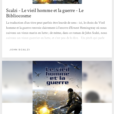
Scalzi - Le vieil homme et la guerre - Le
Bibliocosme
La traduction d’un titre peut parfois être lourde de sens : ici, le choix du Vieil
homme et la guerre renvoie clairement à l’œuvre d’Ernest Hemingway où nous
suivons un vieux marin en lutte ; de même, dans ce roman de John Scalzi, nous
suivons un vieux guerrier en lutte, et c’est peu de le dire. Un pitch qui parle
tout de suite « J’ai fait deux choses le jour de mes soixante-quinze ans : je suis
allé sur la tombe de ma femme. Puis je me suis engagé. » Il faut dire que
JOHN SCALZI
l’incipit de ce roman est accrocheur. Que peut bien espérer la population
vieillissante de la Terre en s’engageant...