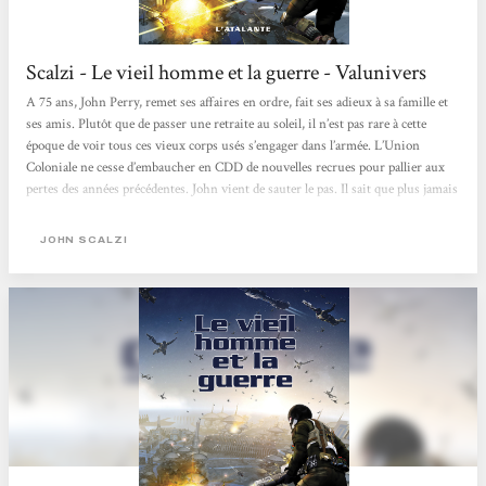
Scalzi - Le vieil homme et la guerre - Valunivers
A 75 ans, John Perry, remet ses affaires en ordre, fait ses adieux à sa famille et
ses amis. Plutôt que de passer une retraite au soleil, il n’est pas rare à cette
époque de voir tous ces vieux corps usés s’engager dans l’armée. L’Union
Coloniale ne cesse d’embaucher en CDD de nouvelles recrues pour pallier aux
pertes des années précédentes. John vient de sauter le pas. Il sait que plus jamais
il ne remettra les pieds sur Terre. Il sait également que son espérance de vie est
faible mais ressentir, ne serait-ce qu’une journée, la force et la beauté de sa
JOHN SCALZI
jeunesse valent...