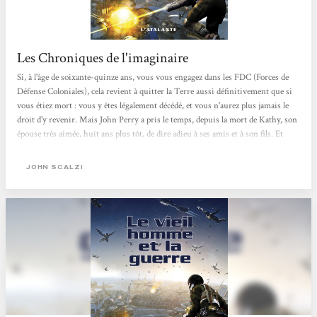
Les Chroniques de l'imaginaire
Si, à l'âge de soixante-quinze ans, vous vous engagez dans les FDC (Forces de
Défense Coloniales), cela revient à quitter la Terre aussi définitivement que si
vous étiez mort : vous y êtes légalement décédé, et vous n'aurez plus jamais le
droit d'y revenir. Mais John Perry a pris le temps, depuis la mort de Kathy, son
épouse très aimée, huit ans plus tôt, de dire adieu à ses amis et à son fils. Et
puis, il n'aime vraiment pas être vieux, et des rumeurs disent que les FDC ont
trouvé les clés du rajeunissement. Quasiment dès son embarquement, il se
JOHN SCALZI
fera...