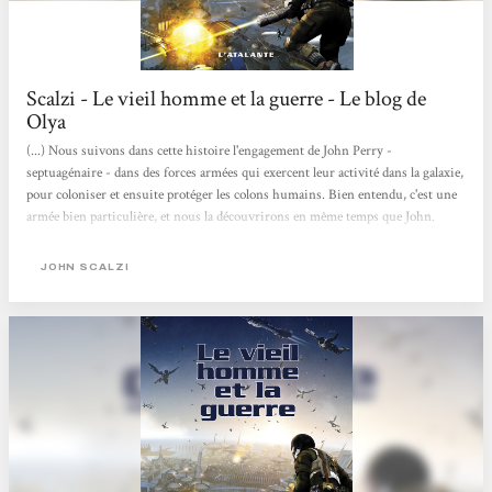
Scalzi - Le vieil homme et la guerre - Le blog de
Olya
(...) Nous suivons dans cette histoire l'engagement de John Perry -
septuagénaire - dans des forces armées qui exercent leur activité dans la galaxie,
pour coloniser et ensuite protéger les colons humains. Bien entendu, c'est une
armée bien particulière, et nous la découvrirons en même temps que John.
Tout d'abord, dès le début de l'histoire, John m'a paru extrêmement
sympathique. Ce personnage est intelligent, très humain, il a un sens de
JOHN SCALZI
l'humour particulièrement développé. Ce n'est pas un mouton qui fait ce qu'on
lui demande sans réfléchir un...