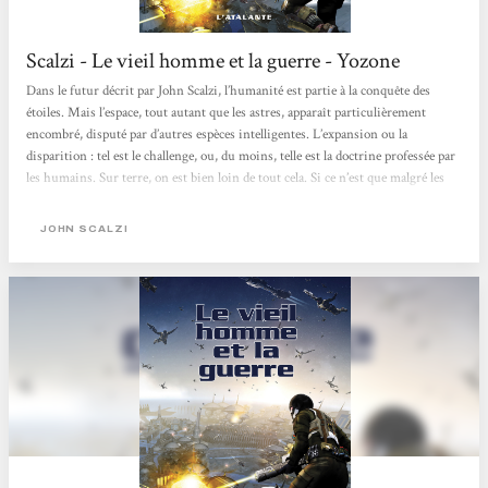
Scalzi - Le vieil homme et la guerre - Yozone
Dans le futur décrit par John Scalzi, l’humanité est partie à la conquête des
étoiles. Mais l’espace, tout autant que les astres, apparaît particulièrement
encombré, disputé par d’autres espèces intelligentes. L’expansion ou la
disparition : tel est le challenge, ou, du moins, telle est la doctrine professée par
les humains. Sur terre, on est bien loin de tout cela. Si ce n’est que malgré les
progrès de la médecine, on finit toujours par vieillir et par passer l’arme à
gauche. Une seule échappatoire, pour ceux qui ont envie de tenter l’aventure...
JOHN SCALZI