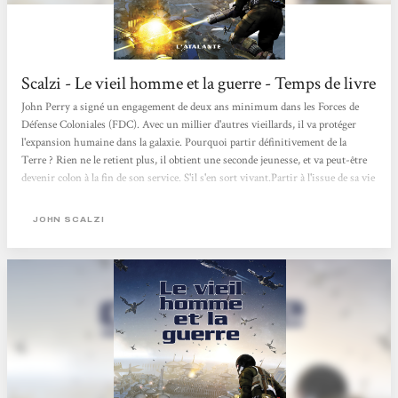
Scalzi - Le vieil homme et la guerre - Temps de livre
John Perry a signé un engagement de deux ans minimum dans les Forces de
Défense Coloniales (FDC). Avec un millier d'autres vieillards, il va protéger
l'expansion humaine dans la galaxie. Pourquoi partir définitivement de la
Terre ? Rien ne le retient plus, il obtient une seconde jeunesse, et va peut-être
devenir colon à la fin de son service. S'il s'en sort vivant.Partir à l'issue de sa vie
pour s'engager. Pourquoi ? Pour retrouver une seconde jeunesse et défendre
l'expansion humaine. Résumer l'histoire de John Perry est simple, mais la
JOHN SCALZI
rendre vivante est bien plus complexe. Pour son premier roman, John Scalzi a
réussi...