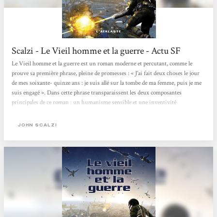
Scalzi - Le Vieil homme et la guerre - Actu SF
Le Vieil homme et la guerre est un roman moderne et percutant, comme le
prouve sa première phrase, pleine de promesses : « J'ai fait deux choses le jour
de mes soixante- quinze ans : je suis allé sur la tombe de ma femme, puis je me
suis engagé ». Dans cette phrase transparaissent les deux composantes
principales de ce roman : un humanisme sensible et une inventivité
rafraîchissante pour le space opéra. Humanisme qui s'exprime avant tout chez
les personnages, celui du narrateur John Perry en tête. A travers lui, Scalzi
JOHN SCALZI
évoque le vieillissement (« On peut vivre plus longtemps et on vit plus
longtemps, mais on n'en vit pas...