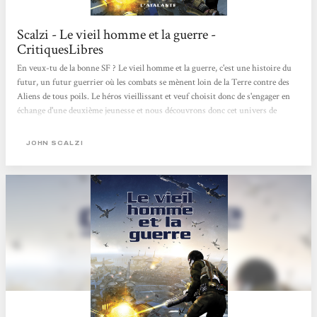
Scalzi - Le vieil homme et la guerre -
CritiquesLibres
En veux-tu de la bonne SF ? Le vieil homme et la guerre, c'est une histoire du
futur, un futur guerrier où les combats se mènent loin de la Terre contre des
Aliens de tous poils. Le héros vieillissant et veuf choisit donc de s'engager en
échange d'une deuxième jeunesse et nous découvrons donc cet univers de
combats par ses yeux avec des révélations et des explications progressives sur
un univers foisonnant et finalement pas si manichéen que ça (gentils soldats de
JOHN SCALZI
la Terre contre vilains Aliens). Le livre est plein d'idées intéressantes et
commence donc comme un petit roman d'aventure pour se complexifier...