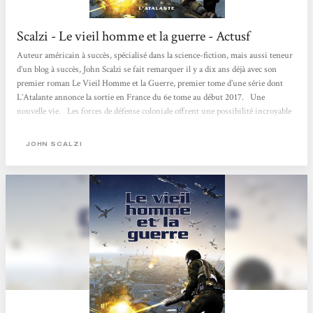
Scalzi - Le vieil homme et la guerre - Actusf
Auteur américain à succès, spécialisé dans la science-fiction, mais aussi teneur
d’un blog à succès, John Scalzi se fait remarquer il y a dix ans déjà avec son
premier roman Le Vieil Homme et la Guerre, premier tome d’une série dont
L’Atalante annonce la sortie en France du 6e tome au début 2017. Une
nouvelle vie. Les forces de défense coloniale offrent une possibilité incroyable
à la population gériatrique de la Terre : à 75 ans, ils ont la possibilité de quitter
la Terre, et de s’engager pour défendre les intérêts...
JOHN SCALZI