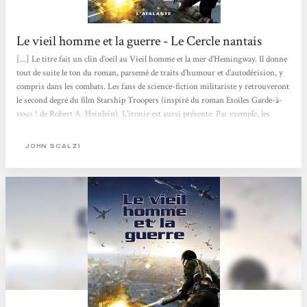
Le vieil homme et la guerre - Le Cercle nantais
[...] Le titre fait un clin d’oeil au Vieil homme et la mer d’Hemingway. Il donne
tout de suite le ton du roman, parsemé de traits d’humour et d’autodérision, y
compris dans les combats. Les fans de science-fiction militariste y retrouveront
le second degré du film Starship Troopers (inspiré du roman Etoiles Garde-à-
vous ! de Robert A. Heinlein). L’ironie est aussi présente. Par exemple, les
colonies humaines sont composées des peuples les plus pauvres de la planète
Terre (les Indiens et les Pakistanais), les seuls à vouloir partir, tandis que
JOHN SCALZI
l’armée qui les défend est constituée...