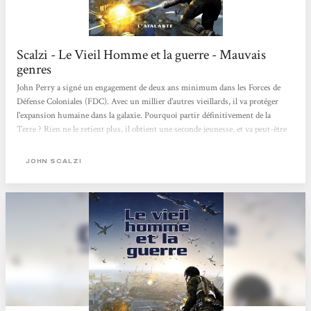
Scalzi - Le Vieil Homme et la guerre - Mauvais
genres
John Perry a signé un engagement de deux ans minimum dans les Forces de
Défense Coloniales (FDC). Avec un millier d'autres vieillards, il va protéger
l'expansion humaine dans la galaxie. Pourquoi partir définitivement de la
Terre ? Rien ne le retient plus, il obtient une seconde jeunesse, et va peut-être
devenir colon à la fin de son service. S'il s'en sort vivant. Partir à l'issue de sa
vie pour s'engager. Pourquoi ? Pour retrouver une seconde jeunesse et défendre
JOHN SCALZI
l'expansion humaine. Résumer l'histoire de John Perry est simple, mais la
rendre vivante est bien plus complexe. Pour son premier roman, John...