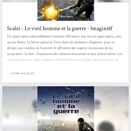
Scalzi - Le vieil homme et la guerre - Imaginelf
Un space opera admirablement humain Old man’s war est un space opera, sans
aucun doute. Le héros quitte la Terre dans les premiers chapitres, pour se
diriger aux confins de l’univers et affronter des espèces inconnues de lui
jusqu’alors. Le but : l’extension des colonies humaines et leur préservation. Les
retraités terriens, après quelques modifications et un léger entraînement, se
retrouvent propulsés dans un conflit gigantesque, de mission en mission, de
planète en planète. Ce qui frappe dès le départ, c’est la profonde humanité qui se
JOHN SCALZI
dégage du texte. John...