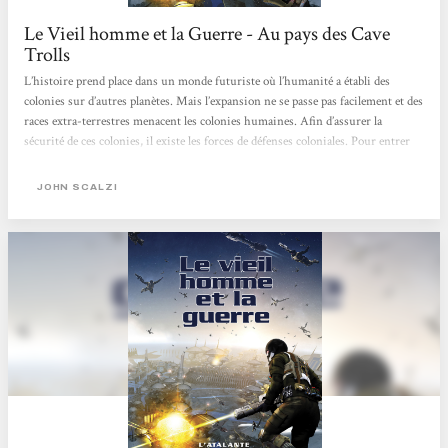
Le Vieil homme et la Guerre - Au pays des Cave
Trolls
L’histoire prend place dans un monde futuriste où l’humanité a établi des
colonies sur d’autres planètes. Mais l’expansion ne se passe pas facilement et des
races extra-terrestres menacent les colonies humaines. Afin d’assurer la
sécurité de ces colonies, il existe les forces de défenses coloniales. Pour entrer
dans ces forces de défense, il y a un âge minimum: 75 ans! Cela peut paraitre
étrange voire absurde. Et pourtant, il y a une logique: l’expérience des
JOHN SCALZI
personnes âgées est cruciale. Pour l’aspect physique, tout est question de
technologie et une nouvelle existence...