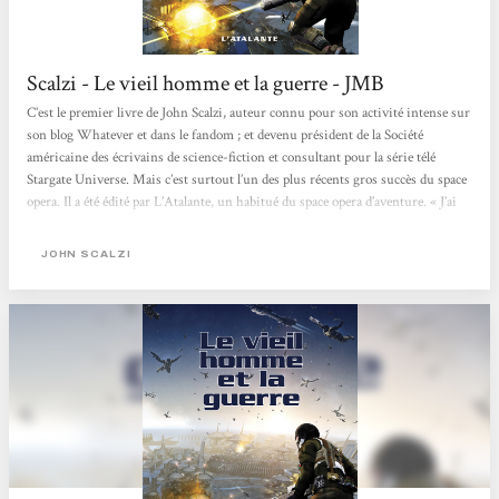
Scalzi - Le vieil homme et la guerre - JMB
C’est le premier livre de John Scalzi, auteur connu pour son activité intense sur
son blog Whatever et dans le fandom ; et devenu président de la Société
américaine des écrivains de science-fiction et consultant pour la série télé
Stargate Universe. Mais c’est surtout l’un des plus récents gros succès du space
opera. Il a été édité par L’Atalante, un habitué du space opera d’aventure. « J’ai
fait deux choses le jour de mes soixante-quinze ans : je suis allé sur la tombe de
ma femme. Puis je me suis engagé. » Le ton est donné...
JOHN SCALZI