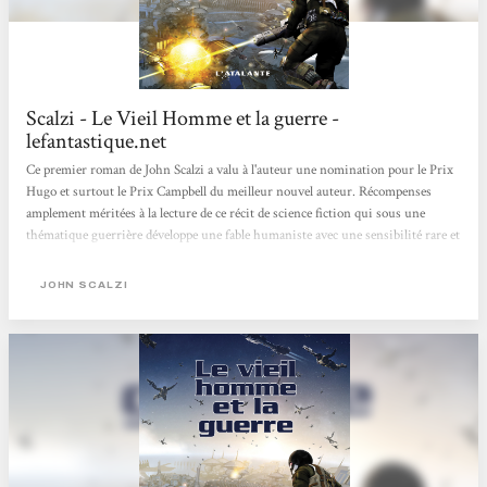
Scalzi - Le Vieil Homme et la guerre -
lefantastique.net
Ce premier roman de John Scalzi a valu à l'auteur une nomination pour le Prix
Hugo et surtout le Prix Campbell du meilleur nouvel auteur. Récompenses
amplement méritées à la lecture de ce récit de science fiction qui sous une
thématique guerrière développe une fable humaniste avec une sensibilité rare et
un talent indéniable. A 75 ans, John Perry, le narrateur, va s'engager dans les
Forces de Défense Coloniale, les yeux bandés puisque personne ne sait ce qui se
JOHN SCALZI
déroule là-haut et sans espoir de retour sur Terre. Qu'attend-il de cet
engagement ? Et surtout, qu'attendent les FDC de recrues...