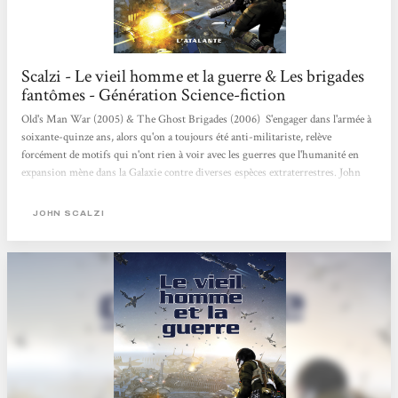
Scalzi - Le vieil homme et la guerre & Les brigades
fantômes - Génération Science-fiction
Old's Man War (2005) & The Ghost Brigades (2006) S'engager dans l'armée à
soixante-quinze ans, alors qu'on a toujours été anti-militariste, relève
forcément de motifs qui n'ont rien à voir avec les guerres que l'humanité en
expansion mène dans la Galaxie contre diverses espèces extraterrestres. John
Perry, à présent veuf, ne désire pas connaître le naufrage de la vieillesse : contre
deux ans de service dans les Forces de défense coloniale, l'armée promet de lui
JOHN SCALZI
rendre la jeunesse puis de l'expédier en « retraite » sur une...