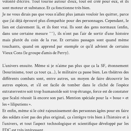
volonté d’écrire. Tout tourne autour d’eux, tout est créé pour eux, et ils
sont moteur et substance. Et ça fonctionne très bien.
Je ne vous dirais pas que vous n’allez plus jamais vouloir les quitter, parce
que j’ai déjà éprouvé plus d’empathie pour des personnages. Cependant, le
lien est clairement là, et ils font vrai. Ils sont des gens normaux (enfin,
dans une certaine mesure ^^), ils n’ont pas l’air de sortir d’une histoire
mais plutôt du coin de la rue. Et certains passages sont quand même
touchants, quand on apprend par exemple ce qu’il advient de certains
Vieux Cons (le groupe d’amis de Perry).
L’univers ensuite. Même si je n’aime pas plus que ça la SF, étonnement
(bourinisme, tout ça tout ça…), le militaire ça passe bien. Les théâtres des
différents combats sont, entre autres, un moyen de faire découvrir les
autres espèces, et s’il est facile de tomber dans le cliché de l’espèce
extraterrestre soit trop humanoïde soit trop étrange, force est de constater
que Scalzi réussit là encore son pari. Mention spéciale pour la « boue » et
les « liliputiens ».
Et enfin, même si le côté rajeunissement des personnes âgées pour en faire
des soldats n’est pas des plus original, ça s’intègre très bien à l’histoire et à
l’univers, et tout l’aspect technologique et scientifique développé par les
FDC est très intéressant.