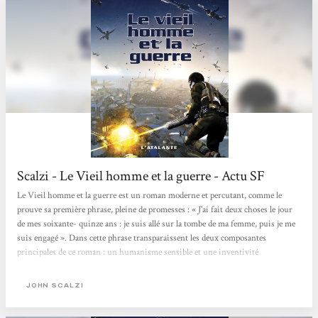
Scalzi - Le Vieil homme et la guerre - Actu SF
Le Vieil homme et la guerre est un roman moderne et percutant, comme le
prouve sa première phrase, pleine de promesses : « J'ai fait deux choses le jour
de mes soixante- quinze ans : je suis allé sur la tombe de ma femme, puis je me
suis engagé ». Dans cette phrase transparaissent les deux composantes
principales de ce roman : un humanisme sensible et une inventivité
rafraîchissante pour le space opéra. Humanisme qui s'exprime avant tout chez
les personnages, celui du narrateur John Perry en tête. A travers lui, Scalzi
JOHN SCALZI
évoque le vieillissement (« On peut vivre plus longtemps et on vit plus
longtemps, mais on n'en vit pas...