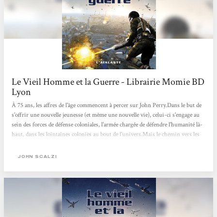
Le Vieil Homme et la Guerre - Librairie Momie BD
Lyon
À 75 ans, les affres de l'âge commencent à percer sur John Perry.Dans le but de
s'offrir une nouvelle jeunesse (et même une nouvelle vie), celui-ci s'engage au
sein des forces de défense coloniales, l'armée chargée de défendre l'humanité là-
haut, dans les lointaines colonies au bout de l'univers.Mais le chemin vers les
joies du rajeunissement n'est pas de tout repos, et il faudra bien plus que
quelques remarques acerbes pour survivre à la stupidité de la guerre. Premier
JOHN SCALZI
tome d'une pentalogie primée, John Scalzi nous revient dans cette sublime
réédition.Suivez le vieux briscard (mais jouvenceau)...