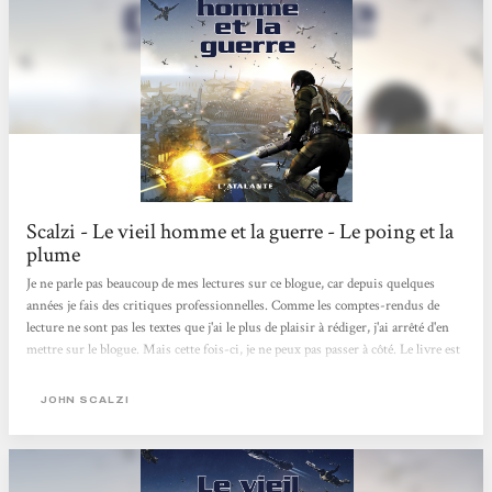
Scalzi - Le vieil homme et la guerre - Le poing et la
plume
Je ne parle pas beaucoup de mes lectures sur ce blogue, car depuis quelques
années je fais des critiques professionnelles. Comme les comptes-rendus de
lecture ne sont pas les textes que j'ai le plus de plaisir à rédiger, j'ai arrêté d'en
mettre sur le blogue. Mais cette fois-ci, je ne peux pas passer à côté. Le livre est
trop vieux pour être critiqué en revue, mais il mérite, selon moi, toute
l'attention qu'il pourra récolter. Cela étant dit... J'aime beaucoup les space opera,
JOHN SCALZI
ces romans de science-fiction qui prennent pour acquis que l'humain va un
jour coloniser d'autres planètes, bâtir...