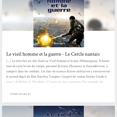
Le vieil homme et la guerre - Le Cercle nantais
[...] Le titre fait un clin d’oeil au Vieil homme et la mer d’Hemingway. Il donne
tout de suite le ton du roman, parsemé de traits d’humour et d’autodérision, y
compris dans les combats. Les fans de science-fiction militariste y retrouveront
le second degré du film Starship Troopers (inspiré du roman Etoiles Garde-à-
vous ! de Robert A. Heinlein). L’ironie est aussi présente. Par exemple, les
colonies humaines sont composées des peuples les plus pauvres de la planète
Terre (les Indiens et les Pakistanais), les seuls à vouloir partir, tandis que
JOHN SCALZI
l’armée qui les défend est constituée...