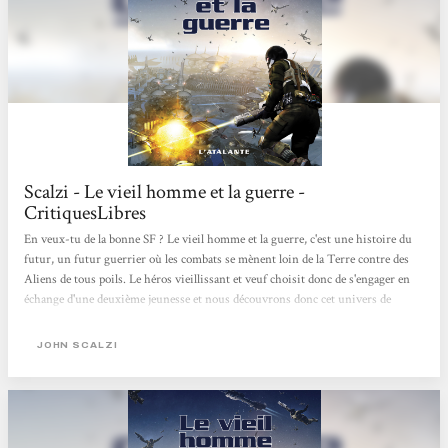
Scalzi - Le vieil homme et la guerre -
CritiquesLibres
En veux-tu de la bonne SF ? Le vieil homme et la guerre, c'est une histoire du
futur, un futur guerrier où les combats se mènent loin de la Terre contre des
Aliens de tous poils. Le héros vieillissant et veuf choisit donc de s'engager en
échange d'une deuxième jeunesse et nous découvrons donc cet univers de
combats par ses yeux avec des révélations et des explications progressives sur
un univers foisonnant et finalement pas si manichéen que ça (gentils soldats de
JOHN SCALZI
la Terre contre vilains Aliens). Le livre est plein d'idées intéressantes et
commence donc comme un petit roman d'aventure pour se complexifier...