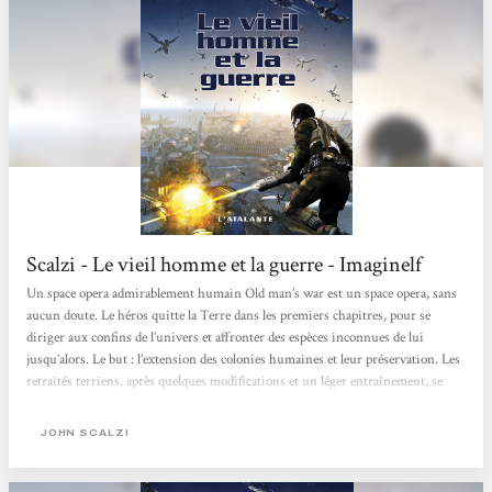
Scalzi - Le vieil homme et la guerre - Imaginelf
Un space opera admirablement humain Old man’s war est un space opera, sans
aucun doute. Le héros quitte la Terre dans les premiers chapitres, pour se
diriger aux confins de l’univers et affronter des espèces inconnues de lui
jusqu’alors. Le but : l’extension des colonies humaines et leur préservation. Les
retraités terriens, après quelques modifications et un léger entraînement, se
retrouvent propulsés dans un conflit gigantesque, de mission en mission, de
planète en planète. Ce qui frappe dès le départ, c’est la profonde humanité qui se
JOHN SCALZI
dégage du texte. John...