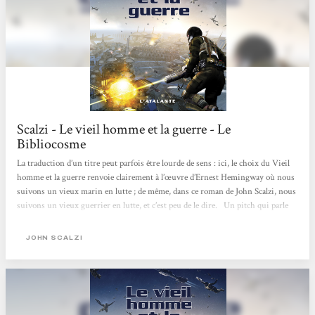
Scalzi - Le vieil homme et la guerre - Le
Bibliocosme
La traduction d’un titre peut parfois être lourde de sens : ici, le choix du Vieil
homme et la guerre renvoie clairement à l’œuvre d’Ernest Hemingway où nous
suivons un vieux marin en lutte ; de même, dans ce roman de John Scalzi, nous
suivons un vieux guerrier en lutte, et c’est peu de le dire. Un pitch qui parle
tout de suite « J’ai fait deux choses le jour de mes soixante-quinze ans : je suis
allé sur la tombe de ma femme. Puis je me suis engagé. » Il faut dire que
JOHN SCALZI
l’incipit de ce roman est accrocheur. Que peut bien espérer la population
vieillissante de la Terre en s’engageant...