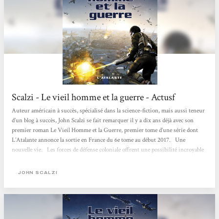
Scalzi - Le vieil homme et la guerre - Actusf
Auteur américain à succès, spécialisé dans la science-fiction, mais aussi teneur
d’un blog à succès, John Scalzi se fait remarquer il y a dix ans déjà avec son
premier roman Le Vieil Homme et la Guerre, premier tome d’une série dont
L’Atalante annonce la sortie en France du 6e tome au début 2017. Une
nouvelle vie. Les forces de défense coloniale offrent une possibilité incroyable
à la population gériatrique de la Terre : à 75 ans, ils ont la possibilité de quitter
la Terre, et de s’engager pour défendre les intérêts...
JOHN SCALZI