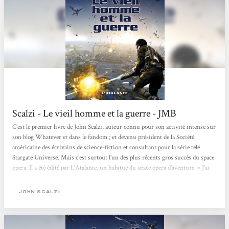
Scalzi - Le vieil homme et la guerre - JMB
C’est le premier livre de John Scalzi, auteur connu pour son activité intense sur
son blog Whatever et dans le fandom ; et devenu président de la Société
américaine des écrivains de science-fiction et consultant pour la série télé
Stargate Universe. Mais c’est surtout l’un des plus récents gros succès du space
opera. Il a été édité par L’Atalante, un habitué du space opera d’aventure. « J’ai
fait deux choses le jour de mes soixante-quinze ans : je suis allé sur la tombe de
ma femme. Puis je me suis engagé. » Le ton est donné...
JOHN SCALZI