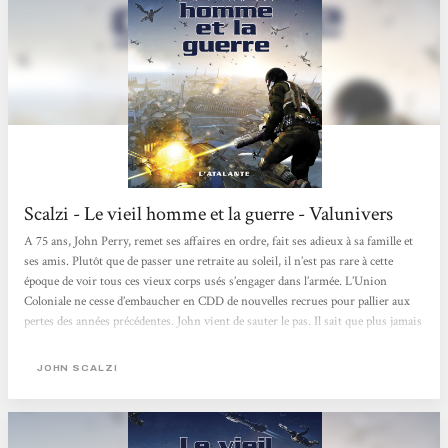
Scalzi - Le vieil homme et la guerre - Valunivers
A 75 ans, John Perry, remet ses affaires en ordre, fait ses adieux à sa famille et
ses amis. Plutôt que de passer une retraite au soleil, il n’est pas rare à cette
époque de voir tous ces vieux corps usés s’engager dans l’armée. L’Union
Coloniale ne cesse d’embaucher en CDD de nouvelles recrues pour pallier aux
pertes des années précédentes. John vient de sauter le pas. Il sait que plus jamais
il ne remettra les pieds sur Terre. Il sait également que son espérance de vie est
faible mais ressentir, ne serait-ce qu’une journée, la force et la beauté de sa
JOHN SCALZI
jeunesse valent...