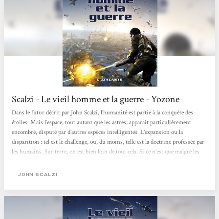
Scalzi - Le vieil homme et la guerre - Yozone
Dans le futur décrit par John Scalzi, l’humanité est partie à la conquête des
étoiles. Mais l’espace, tout autant que les astres, apparaît particulièrement
encombré, disputé par d’autres espèces intelligentes. L’expansion ou la
disparition : tel est le challenge, ou, du moins, telle est la doctrine professée par
les humains. Sur terre, on est bien loin de tout cela. Si ce n’est que malgré les
progrès de la médecine, on finit toujours par vieillir et par passer l’arme à
gauche. Une seule échappatoire, pour ceux qui ont envie de tenter l’aventure...
JOHN SCALZI