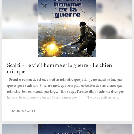
Scalzi - Le vieil homme et la guerre - Le chien
critique
Premier roman de science-fiction militaire que je lis (Je ne savais même pas
que ce genre existait !) Alors moi, qui suis plus objection de conscience que
militaire, je n’en menais pas large. Est-ce que l’armée allait venir me tirer par
la peau du cul pour me forcer à servir mon pays ? Trêve de plaisanterie,
mais nous ne sommes pas si loin du pitch : Un vieil anti-militariste décide de
s’engager dans les Forces de défense coloniale qui protègent l’humanité contre
JOHN SCALZI
une bande d’affreux extra-terrestres. Comment pousser un vieil homme à
s’engager et à...