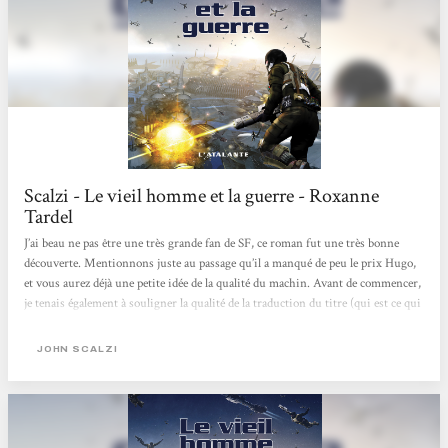
Scalzi - Le vieil homme et la guerre - Roxanne
Tardel
J’ai beau ne pas être une très grande fan de SF, ce roman fut une très bonne
découverte. Mentionnons juste au passage qu’il a manqué de peu le prix Hugo,
et vous aurez déjà une petite idée de la qualité du machin. Avant de commencer,
je tenais également à souligner la qualité de la traduction du titre (qui est ce qui
m’a attiré l’œil au premier abord), le jeu de mots n’existant pas du tout en
anglais (« Old Man’s War ») mais que je trouve vraiment excellent. « Le Vieil
JOHN SCALZI
Homme et la guerre » est donc un récit de SF militariste, l’auteur...