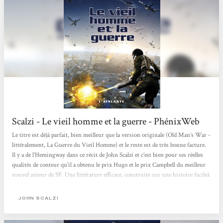
Scalzi - Le vieil homme et la guerre - PhénixWeb
Le titre est déjà parfait, bien meilleur que la version originale (Old Man’s War -
littéralement, La Guerre du Vieil Homme) et le reste est de très bonne facture.
Il y a de l’Hemingway dans ce récit de John Scalzi et c’est bien pour ses réelles
qualités de conteur qu’il a obtenu le prix Hugo et le prix Campbell du meilleur
nouvel auteur de SF. Une littérature efficace, construite sur une histoire facileà
imaginer et à vivre : l’itinéraire mental de John Perry, un brave Américain
moyen, et accessoirement un veuf de plus de soixante-quinze ans, en partance
JOHN SCALZI
pour une nouvelle vie,...