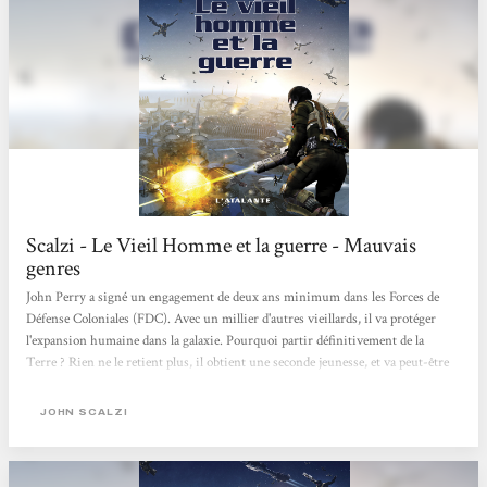
Scalzi - Le Vieil Homme et la guerre - Mauvais
genres
John Perry a signé un engagement de deux ans minimum dans les Forces de
Défense Coloniales (FDC). Avec un millier d'autres vieillards, il va protéger
l'expansion humaine dans la galaxie. Pourquoi partir définitivement de la
Terre ? Rien ne le retient plus, il obtient une seconde jeunesse, et va peut-être
devenir colon à la fin de son service. S'il s'en sort vivant. Partir à l'issue de sa
vie pour s'engager. Pourquoi ? Pour retrouver une seconde jeunesse et défendre
JOHN SCALZI
l'expansion humaine. Résumer l'histoire de John Perry est simple, mais la
rendre vivante est bien plus complexe. Pour son premier roman, John...