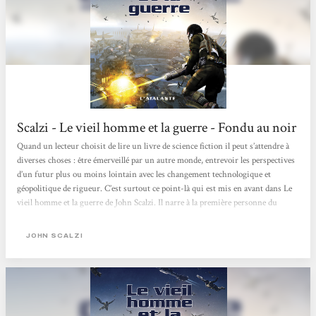
Scalzi - Le vieil homme et la guerre - Fondu au noir
Quand un lecteur choisit de lire un livre de science fiction il peut s’attendre à
diverses choses : être émerveillé par un autre monde, entrevoir les perspectives
d’un futur plus ou moins lointain avec les changement technologique et
géopolitique de rigueur. C’est surtout ce point-là qui est mis en avant dans Le
vieil homme et la guerre de John Scalzi. Il narre à la première personne du
singulier l’histoire d’un soldat des Forces de Défense Coloniale chargé d’assurer
la pérennité de la race humaine dans l’espace, en écrasant toutes formes hostiles
JOHN SCALZI
Aliens. Cette armée...