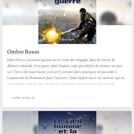
Ombre Bones
John Perry a soixante-quinze ans et vient de s’engager dans les forces de
défense coloniale. Il va partir dans l’espace, sans possibilité de revenir un jour
sur Terre. De toute façon, rien ne l’y retient alors pourquoi ne pas aider à
l’expansion de l’humanité dans l’univers ? John espère aussi (et surtout) que la
technologie avancée des colonies lui permettra de retrouver une seconde
jeunesse… J’ai immédiatement été attirée par le postulat de départ et l’idée de
suivre un protagoniste du quatrième âge. Pourquoi l’armée recruterait-elle...
JOHN SCALZI