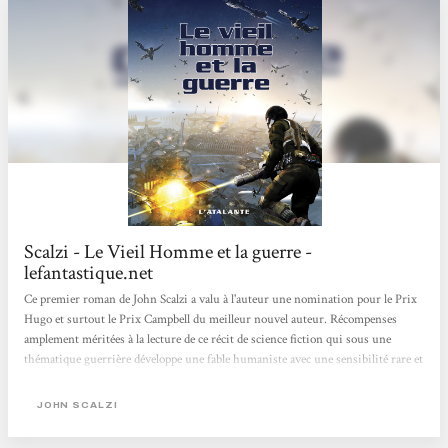
Scalzi - Le Vieil Homme et la guerre -
lefantastique.net
Ce premier roman de John Scalzi a valu à l'auteur une nomination pour le Prix
Hugo et surtout le Prix Campbell du meilleur nouvel auteur. Récompenses
amplement méritées à la lecture de ce récit de science fiction qui sous une
thématique guerrière développe une fable humaniste avec une sensibilité rare et
un talent indéniable. A 75 ans, John Perry, le narrateur, va s'engager dans les
Forces de Défense Coloniale, les yeux bandés puisque personne ne sait ce qui se
JOHN SCALZI
déroule là-haut et sans espoir de retour sur Terre. Qu'attend-il de cet
engagement ? Et surtout, qu'attendent les FDC de recrues...