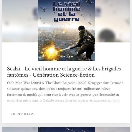
Scalzi - Le vieil homme et la guerre & Les brigades
fantômes - Génération Science-fiction
Old's Man War (2005) & The Ghost Brigades (2006) S'engager dans l'armée à
soixante-quinze ans, alors qu'on a toujours été anti-militariste, relève
forcément de motifs qui n'ont rien à voir avec les guerres que l'humanité en
expansion mène dans la Galaxie contre diverses espèces extraterrestres. John
Perry, à présent veuf, ne désire pas connaître le naufrage de la vieillesse : contre
deux ans de service dans les Forces de défense coloniale, l'armée promet de lui
JOHN SCALZI
rendre la jeunesse puis de l'expédier en « retraite » sur une...