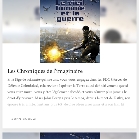
Les Chroniques de l'imaginaire
Si, à l'âge de soixante-quinze ans, vous vous engagez dans les FDC (Forces de
Défense Coloniales), cela revient à quitter la Terre aussi définitivement que si
vous étiez mort : vous y êtes légalement décédé, et vous n'aurez plus jamais le
droit d'y revenir. Mais John Perry a pris le temps, depuis la mort de Kathy, son
épouse très aimée, huit ans plus tôt, de dire adieu à ses amis et à son fils. Et
puis, il n'aime vraiment pas être vieux, et des rumeurs disent que les FDC ont
trouvé les clés du rajeunissement. Quasiment dès son embarquement, il se
JOHN SCALZI
fera...