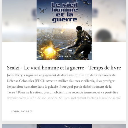
Scalzi - Le vieil homme et la guerre - Temps de livre
John Perry a signé un engagement de deux ans minimum dans les Forces de
Défense Coloniales (FDC). Avec un millier d'autres vieillards, il va protéger
l'expansion humaine dans la galaxie. Pourquoi partir définitivement de la
Terre ? Rien ne le retient plus, il obtient une seconde jeunesse, et va peut-être
devenir colon à la fin de son service. S'il s'en sort vivant.Partir à l'issue de sa vie
pour s'engager. Pourquoi ? Pour retrouver une seconde jeunesse et défendre
l'expansion humaine. Résumer l'histoire de John Perry est simple, mais la
JOHN SCALZI
rendre vivante est bien plus complexe. Pour son premier roman, John Scalzi a
réussi...