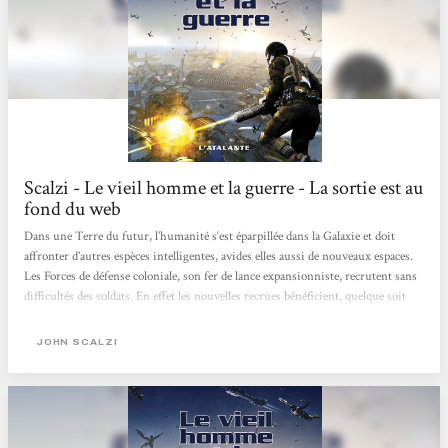
Scalzi - Le vieil homme et la guerre - La sortie est au
fond du web
Dans une Terre du futur, l’humanité s‘est éparpillée dans la Galaxie et doit
affronter d’autres espèces intelligentes, avides elles aussi de nouveaux espaces.
Les Forces de défense coloniale, son fer de lance expansionniste, recrutent sans
difficultés des soldats. En effet les nouvelles recrues bénéficient, quelque soit
leur âge, de traitements de régénération inconnus sur Terre. Cette cure de
jouvence a un prix : une mort au combat quasi-certaine. Ils sont pourtant des
JOHN SCALZI
milliers comme John Perry, écrivain et publiciste, à tenter leur chance. Perry
âgé de 75 ans décide...