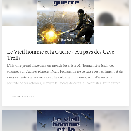
Le Vieil homme et la Guerre - Au pays des Cave
Trolls
L’histoire prend place dans un monde futuriste où l’humanité a établi des
colonies sur d’autres planètes. Mais l’expansion ne se passe pas facilement et des
races extra-terrestres menacent les colonies humaines. Afin d’assurer la
sécurité de ces colonies, il existe les forces de défenses coloniales. Pour entrer
dans ces forces de défense, il y a un âge minimum: 75 ans! Cela peut paraitre
étrange voire absurde. Et pourtant, il y a une logique: l’expérience des
JOHN SCALZI
personnes âgées est cruciale. Pour l’aspect physique, tout est question de
technologie et une nouvelle existence...