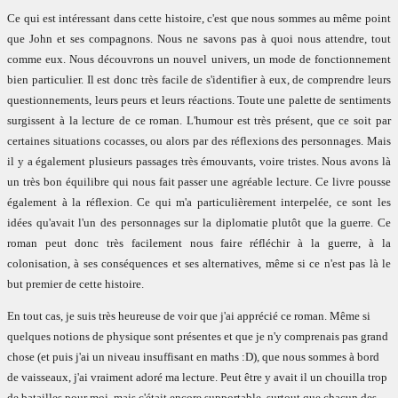
Ce qui est intéressant dans cette histoire, c'est que nous sommes au même point
que John et ses compagnons. Nous ne savons pas à quoi nous attendre, tout
comme eux. Nous découvrons un nouvel univers, un mode de fonctionnement
bien particulier. Il est donc très facile de s'identifier à eux, de comprendre leurs
questionnements, leurs peurs et leurs réactions.
Toute une palette de sentiments
surgissent à la lecture de ce roman. L'humour est très présent, que ce soit par
certaines situations cocasses, ou alors par des réflexions des personnages. Mais
il y a également plusieurs passages très émouvants, voire tristes. Nous avons là
un très bon équilibre qui nous fait passer une agréable lecture.
Ce livre pousse
également à la réflexion. Ce qui m'a particulièrement interpelée, ce sont les
idées qu'avait l'un des personnages sur la diplomatie plutôt que la guerre.
Ce
roman peut donc très facilement nous faire réfléchir à la guerre, à la
colonisation, à ses conséquences et ses alternatives, même si ce n'est pas là le
but premier de cette histoire.
En tout cas, je suis très heureuse de voir que j'ai apprécié ce roman. Même si
quelques notions de physique sont présentes et que je n'y comprenais pas grand
chose (et puis j'ai un niveau insuffisant en maths :D), que nous sommes à bord
de vaisseaux, j'ai vraiment adoré ma lecture. Peut être y avait il un chouilla trop
de batailles pour moi, mais c'était encore supportable, surtout que chacun des