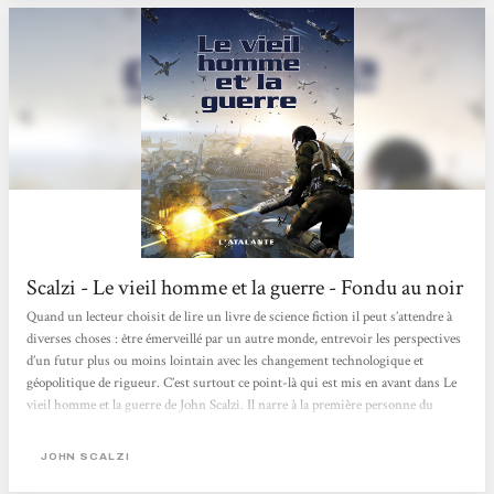
Scalzi - Le vieil homme et la guerre - Fondu au noir
Quand un lecteur choisit de lire un livre de science fiction il peut s’attendre à
diverses choses : être émerveillé par un autre monde, entrevoir les perspectives
d’un futur plus ou moins lointain avec les changement technologique et
géopolitique de rigueur. C’est surtout ce point-là qui est mis en avant dans Le
vieil homme et la guerre de John Scalzi. Il narre à la première personne du
singulier l’histoire d’un soldat des Forces de Défense Coloniale chargé d’assurer
la pérennité de la race humaine dans l’espace, en écrasant toutes formes hostiles
JOHN SCALZI
Aliens. Cette armée...