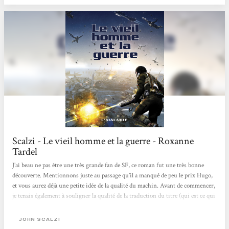
commence donc comme un petit roman d'aventure pour se complexifier...
Scalzi - Le vieil homme et la guerre - Roxanne
Tardel
J’ai beau ne pas être une très grande fan de SF, ce roman fut une très bonne
découverte. Mentionnons juste au passage qu’il a manqué de peu le prix Hugo,
et vous aurez déjà une petite idée de la qualité du machin. Avant de commencer,
je tenais également à souligner la qualité de la traduction du titre (qui est ce qui
m’a attiré l’œil au premier abord), le jeu de mots n’existant pas du tout en
anglais (« Old Man’s War ») mais que je trouve vraiment excellent. « Le Vieil
JOHN SCALZI
Homme et la guerre » est donc un récit de SF militariste, l’auteur...