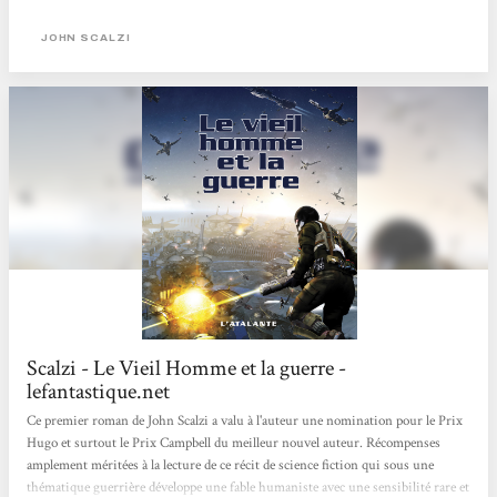
rafraîchissante pour le space opéra. Humanisme qui s'exprime avant tout chez
les personnages, celui du narrateur John Perry en tête. A travers lui, Scalzi
JOHN SCALZI
évoque le vieillissement (« On peut vivre plus longtemps et on vit plus
longtemps, mais on n'en vit pas...
Scalzi - Le Vieil Homme et la guerre -
lefantastique.net
Ce premier roman de John Scalzi a valu à l'auteur une nomination pour le Prix
Hugo et surtout le Prix Campbell du meilleur nouvel auteur. Récompenses
amplement méritées à la lecture de ce récit de science fiction qui sous une
thématique guerrière développe une fable humaniste avec une sensibilité rare et