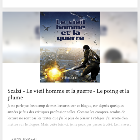
l’armée qui les défend est constituée...
Scalzi - Le vieil homme et la guerre - Le poing et la
plume
Je ne parle pas beaucoup de mes lectures sur ce blogue, car depuis quelques
années je fais des critiques professionnelles. Comme les comptes-rendus de
lecture ne sont pas les textes que j'ai le plus de plaisir à rédiger, j'ai arrêté d'en
mettre sur le blogue. Mais cette fois-ci, je ne peux pas passer à côté. Le livre est
trop vieux pour être critiqué en revue, mais il mérite, selon moi, toute
l'attention qu'il pourra récolter. Cela étant dit... J'aime beaucoup les space opera,
JOHN SCALZI