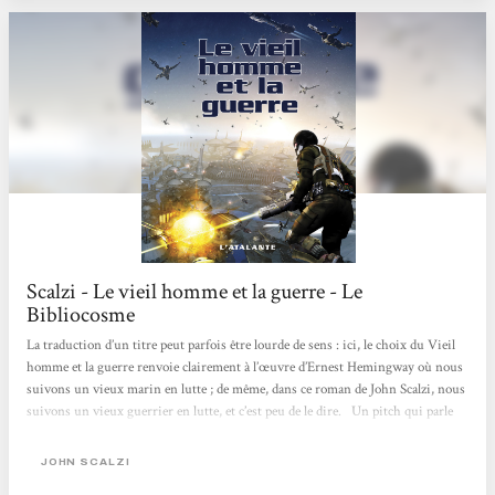
Scalzi - Le vieil homme et la guerre - Le
Bibliocosme
La traduction d’un titre peut parfois être lourde de sens : ici, le choix du Vieil
homme et la guerre renvoie clairement à l’œuvre d’Ernest Hemingway où nous
suivons un vieux marin en lutte ; de même, dans ce roman de John Scalzi, nous
suivons un vieux guerrier en lutte, et c’est peu de le dire. Un pitch qui parle
tout de suite « J’ai fait deux choses le jour de mes soixante-quinze ans : je suis
allé sur la tombe de ma femme. Puis je me suis engagé. » Il faut dire que
JOHN SCALZI
l’incipit de ce roman est accrocheur. Que peut bien espérer la population