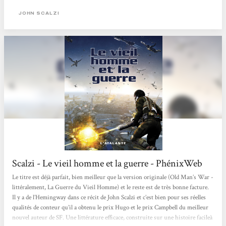
planète en planète. Ce qui frappe dès le départ, c’est la profonde humanité qui se
JOHN SCALZI
dégage du texte. John...
Scalzi - Le vieil homme et la guerre - PhénixWeb
Le titre est déjà parfait, bien meilleur que la version originale (Old Man’s War -
littéralement, La Guerre du Vieil Homme) et le reste est de très bonne facture.
Il y a de l’Hemingway dans ce récit de John Scalzi et c’est bien pour ses réelles
qualités de conteur qu’il a obtenu le prix Hugo et le prix Campbell du meilleur
nouvel auteur de SF. Une littérature efficace, construite sur une histoire facileà