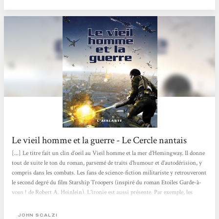
Le vieil homme et la guerre - Le Cercle nantais
[...] Le titre fait un clin d’oeil au Vieil homme et la mer d’Hemingway. Il donne
tout de suite le ton du roman, parsemé de traits d’humour et d’autodérision, y
compris dans les combats. Les fans de science-fiction militariste y retrouveront
le second degré du film Starship Troopers (inspiré du roman Etoiles Garde-à-
vous ! de Robert A. Heinlein). L’ironie est aussi présente. Par exemple, les
colonies humaines sont composées des peuples les plus pauvres de la planète
Terre (les Indiens et les Pakistanais), les seuls à vouloir partir, tandis que
JOHN SCALZI