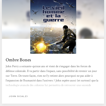
Ombre Bones
John Perry a soixante-quinze ans et vient de s’engager dans les forces de
défense coloniale. Il va partir dans l’espace, sans possibilité de revenir un jour
sur Terre. De toute façon, rien ne l’y retient alors pourquoi ne pas aider à
l’expansion de l’humanité dans l’univers ? John espère aussi (et surtout) que la
technologie avancée des colonies lui permettra de retrouver une seconde
jeunesse… J’ai immédiatement été attirée par le postulat de départ et l’idée de
suivre un protagoniste du quatrième âge. Pourquoi l’armée recruterait-elle...
JOHN SCALZI