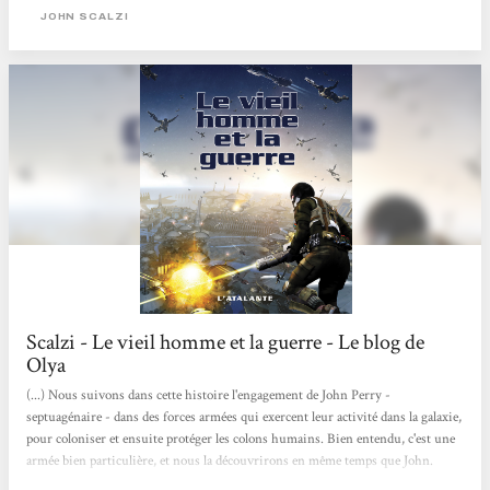
deux ans de service dans les Forces de défense coloniale, l'armée promet de lui
JOHN SCALZI
rendre la jeunesse puis de l'expédier en « retraite » sur une...
Scalzi - Le vieil homme et la guerre - Le blog de
Olya
(...) Nous suivons dans cette histoire l'engagement de John Perry -
septuagénaire - dans des forces armées qui exercent leur activité dans la galaxie,
pour coloniser et ensuite protéger les colons humains. Bien entendu, c'est une
armée bien particulière, et nous la découvrirons en même temps que John.
Tout d'abord, dès le début de l'histoire, John m'a paru extrêmement