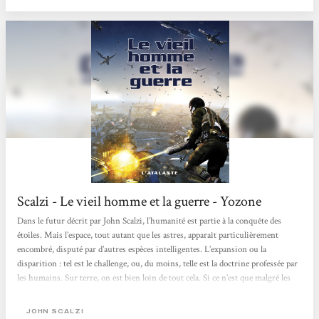
Scalzi - Le vieil homme et la guerre - Yozone
Dans le futur décrit par John Scalzi, l’humanité est partie à la conquête des
étoiles. Mais l’espace, tout autant que les astres, apparaît particulièrement
encombré, disputé par d’autres espèces intelligentes. L’expansion ou la
disparition : tel est le challenge, ou, du moins, telle est la doctrine professée par
les humains. Sur terre, on est bien loin de tout cela. Si ce n’est que malgré les
progrès de la médecine, on finit toujours par vieillir et par passer l’arme à
gauche. Une seule échappatoire, pour ceux qui ont envie de tenter l’aventure...
JOHN SCALZI