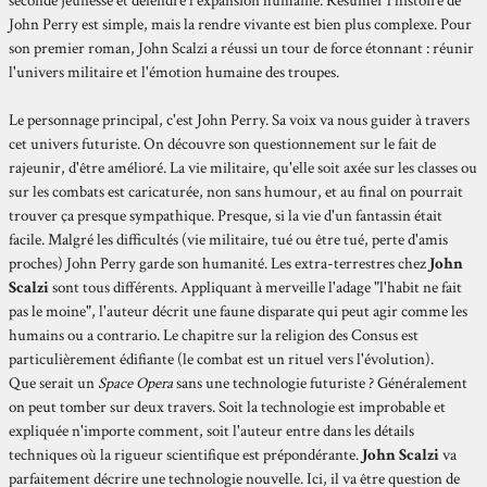
seconde jeunesse et défendre l'expansion humaine. Résumer l'histoire de
John Perry est simple, mais la rendre vivante est bien plus complexe. Pour
son premier roman, John Scalzi a réussi un tour de force étonnant : réunir
l'univers militaire et l'émotion humaine des troupes.
Le personnage principal, c'est John Perry. Sa voix va nous guider à travers
cet univers futuriste. On découvre son questionnement sur le fait de
rajeunir, d'être amélioré. La vie militaire, qu'elle soit axée sur les classes ou
sur les combats est caricaturée, non sans humour, et au final on pourrait
trouver ça presque sympathique. Presque, si la vie d'un fantassin était
facile. Malgré les difficultés (vie militaire, tué ou être tué, perte d'amis
proches) John Perry garde son humanité. Les extra-terrestres chez
John
Scalzi
sont tous différents. Appliquant à merveille l'adage "l'habit ne fait
pas le moine", l'auteur décrit une faune disparate qui peut agir comme les
humains ou a contrario. Le chapitre sur la religion des Consus est
particulièrement édifiante (le combat est un rituel vers l'évolution).
Que serait un
Space Opera
sans une technologie futuriste ? Généralement
on peut tomber sur deux travers. Soit la technologie est improbable et
expliquée n'importe comment, soit l'auteur entre dans les détails
techniques où la rigueur scientifique est prépondérante.
John Scalzi
va
parfaitement décrire une technologie nouvelle. Ici, il va être question de