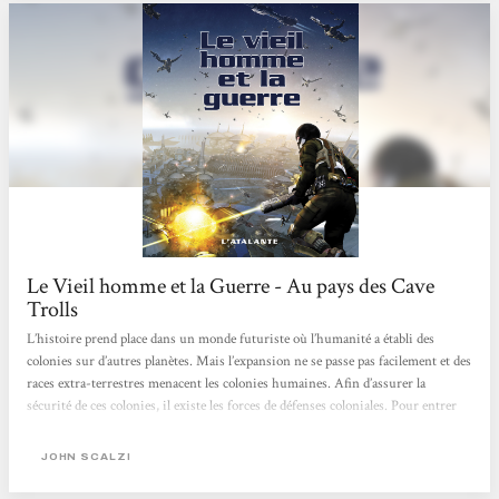
Le Vieil homme et la Guerre - Au pays des Cave
Trolls
L’histoire prend place dans un monde futuriste où l’humanité a établi des
colonies sur d’autres planètes. Mais l’expansion ne se passe pas facilement et des
races extra-terrestres menacent les colonies humaines. Afin d’assurer la
sécurité de ces colonies, il existe les forces de défenses coloniales. Pour entrer
dans ces forces de défense, il y a un âge minimum: 75 ans! Cela peut paraitre
étrange voire absurde. Et pourtant, il y a une logique: l’expérience des
JOHN SCALZI
personnes âgées est cruciale. Pour l’aspect physique, tout est question de
technologie et une nouvelle existence...