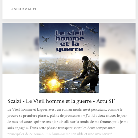
imaginer et à vivre : l’itinéraire mental de John Perry, un brave Américain
moyen, et accessoirement un veuf de plus de soixante-quinze ans, en partance
JOHN SCALZI
pour une nouvelle vie,...
Scalzi - Le Vieil homme et la guerre - Actu SF
Le Vieil homme et la guerre est un roman moderne et percutant, comme le
prouve sa première phrase, pleine de promesses : « J'ai fait deux choses le jour
de mes soixante- quinze ans : je suis allé sur la tombe de ma femme, puis je me
suis engagé ». Dans cette phrase transparaissent les deux composantes
principales de ce roman : un humanisme sensible et une inventivité