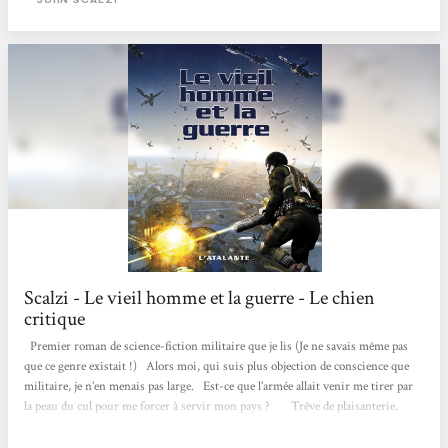
jeunesse valent...
Scalzi - Le vieil homme et la guerre - Le chien
critique
Premier roman de science-fiction militaire que je lis (Je ne savais même pas
que ce genre existait !) Alors moi, qui suis plus objection de conscience que
militaire, je n’en menais pas large. Est-ce que l’armée allait venir me tirer par
la peau du cul pour me forcer à servir mon pays ? Trêve de plaisanterie,
mais nous ne sommes pas si loin du pitch : Un vieil anti-militariste décide de
s’engager dans les Forces de défense coloniale qui protègent l’humanité contre