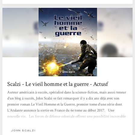
Scalzi - Le vieil homme et la guerre - Actusf
Auteur américain à succès, spécialisé dans la science-fiction, mais aussi teneur
d’un blog à succès, John Scalzi se fait remarquer il y a dix ans déjà avec son
premier roman Le Vieil Homme et la Guerre, premier tome d’une série dont
L’Atalante annonce la sortie en France du 6e tome au début 2017. Une
nouvelle vie. Les forces de défense coloniale offrent une possibilité incroyable
à la population gériatrique de la Terre : à 75 ans, ils ont la possibilité de quitter
la Terre, et de s’engager pour défendre les intérêts...
JOHN SCALZI