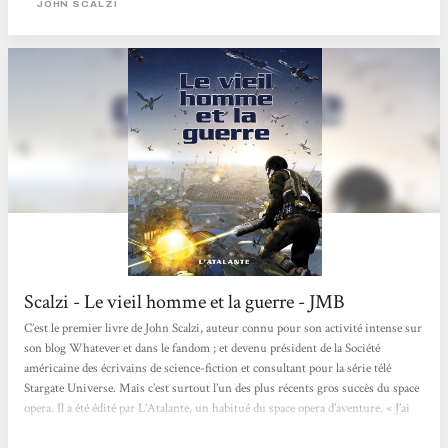
JOHN SCALZI
une bande d’affreux extra-terrestres. Comment pousser un vieil homme à
s’engager et à...
Scalzi - Le vieil homme et la guerre - JMB
C’est le premier livre de John Scalzi, auteur connu pour son activité intense sur
son blog Whatever et dans le fandom ; et devenu président de la Société
américaine des écrivains de science-fiction et consultant pour la série télé
Stargate Universe. Mais c’est surtout l’un des plus récents gros succès du space
opera. Il a été édité par L’Atalante, un habitué du space opera d’aventure. « J’ai
fait deux choses le jour de mes soixante-quinze ans : je suis allé sur la tombe de