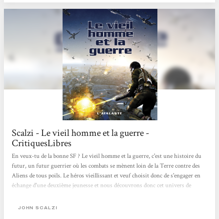
âgé de 75 ans décide...
Scalzi - Le vieil homme et la guerre -
CritiquesLibres
En veux-tu de la bonne SF ? Le vieil homme et la guerre, c'est une histoire du
futur, un futur guerrier où les combats se mènent loin de la Terre contre des
Aliens de tous poils. Le héros vieillissant et veuf choisit donc de s'engager en
échange d'une deuxième jeunesse et nous découvrons donc cet univers de
combats par ses yeux avec des révélations et des explications progressives sur
un univers foisonnant et finalement pas si manichéen que ça (gentils soldats de
JOHN SCALZI
la Terre contre vilains Aliens). Le livre est plein d'idées intéressantes et