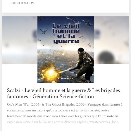
trouvé les clés du rajeunissement. Quasiment dès son embarquement, il se
JOHN SCALZI
fera...
Scalzi - Le vieil homme et la guerre & Les brigades
fantômes - Génération Science-fiction
Old's Man War (2005) & The Ghost Brigades (2006) S'engager dans l'armée à
soixante-quinze ans, alors qu'on a toujours été anti-militariste, relève
forcément de motifs qui n'ont rien à voir avec les guerres que l'humanité en
expansion mène dans la Galaxie contre diverses espèces extraterrestres. John
Perry, à présent veuf, ne désire pas connaître le naufrage de la vieillesse : contre