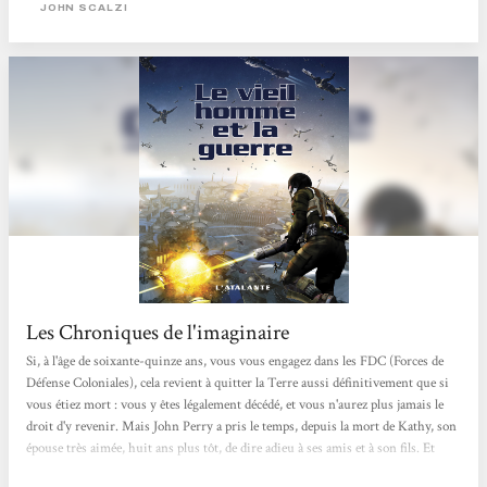
ma femme. Puis je me suis engagé. » Le ton est donné...
JOHN SCALZI
Les Chroniques de l'imaginaire
Si, à l'âge de soixante-quinze ans, vous vous engagez dans les FDC (Forces de
Défense Coloniales), cela revient à quitter la Terre aussi définitivement que si
vous étiez mort : vous y êtes légalement décédé, et vous n'aurez plus jamais le
droit d'y revenir. Mais John Perry a pris le temps, depuis la mort de Kathy, son
épouse très aimée, huit ans plus tôt, de dire adieu à ses amis et à son fils. Et
puis, il n'aime vraiment pas être vieux, et des rumeurs disent que les FDC ont