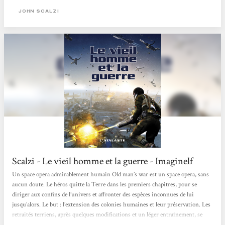
l'expansion humaine. Résumer l'histoire de John Perry est simple, mais la
JOHN SCALZI
rendre vivante est bien plus complexe. Pour son premier roman, John Scalzi a
réussi...
Scalzi - Le vieil homme et la guerre - Imaginelf
Un space opera admirablement humain Old man’s war est un space opera, sans
aucun doute. Le héros quitte la Terre dans les premiers chapitres, pour se
diriger aux confins de l’univers et affronter des espèces inconnues de lui
jusqu’alors. Le but : l’extension des colonies humaines et leur préservation. Les
retraités terriens, après quelques modifications et un léger entraînement, se
retrouvent propulsés dans un conflit gigantesque, de mission en mission, de