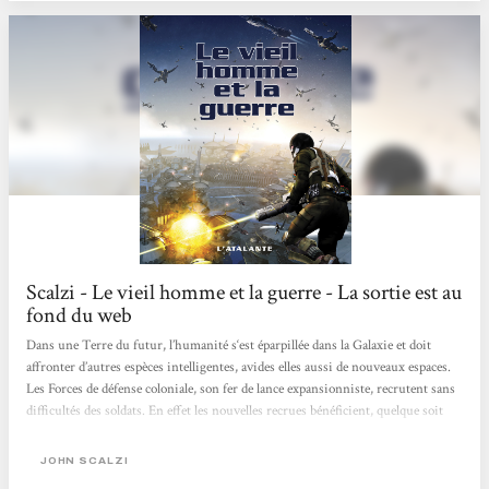
vieillissante de la Terre en s’engageant...
Scalzi - Le vieil homme et la guerre - La sortie est au
fond du web
Dans une Terre du futur, l’humanité s‘est éparpillée dans la Galaxie et doit
affronter d’autres espèces intelligentes, avides elles aussi de nouveaux espaces.
Les Forces de défense coloniale, son fer de lance expansionniste, recrutent sans
difficultés des soldats. En effet les nouvelles recrues bénéficient, quelque soit
leur âge, de traitements de régénération inconnus sur Terre. Cette cure de
jouvence a un prix : une mort au combat quasi-certaine. Ils sont pourtant des
JOHN SCALZI
milliers comme John Perry, écrivain et publiciste, à tenter leur chance. Perry