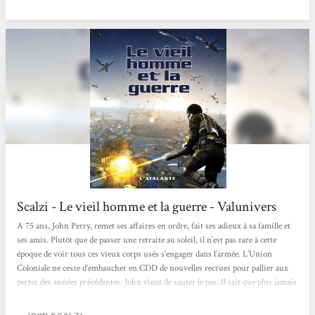
ces romans de science-fiction qui prennent pour acquis que l'humain va un
jour coloniser d'autres planètes, bâtir...
Scalzi - Le vieil homme et la guerre - Valunivers
A 75 ans, John Perry, remet ses affaires en ordre, fait ses adieux à sa famille et
ses amis. Plutôt que de passer une retraite au soleil, il n’est pas rare à cette
époque de voir tous ces vieux corps usés s’engager dans l’armée. L’Union
Coloniale ne cesse d’embaucher en CDD de nouvelles recrues pour pallier aux
pertes des années précédentes. John vient de sauter le pas. Il sait que plus jamais
il ne remettra les pieds sur Terre. Il sait également que son espérance de vie est
faible mais ressentir, ne serait-ce qu’une journée, la force et la beauté de sa
JOHN SCALZI