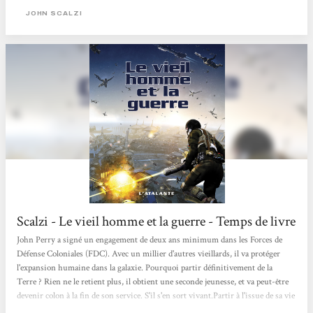
sympathique. Ce personnage est intelligent, très humain, il a un sens de
JOHN SCALZI
l'humour particulièrement développé. Ce n'est pas un mouton qui fait ce qu'on
lui demande sans réfléchir un...
Scalzi - Le vieil homme et la guerre - Temps de livre
John Perry a signé un engagement de deux ans minimum dans les Forces de
Défense Coloniales (FDC). Avec un millier d'autres vieillards, il va protéger
l'expansion humaine dans la galaxie. Pourquoi partir définitivement de la
Terre ? Rien ne le retient plus, il obtient une seconde jeunesse, et va peut-être
devenir colon à la fin de son service. S'il s'en sort vivant.Partir à l'issue de sa vie
pour s'engager. Pourquoi ? Pour retrouver une seconde jeunesse et défendre