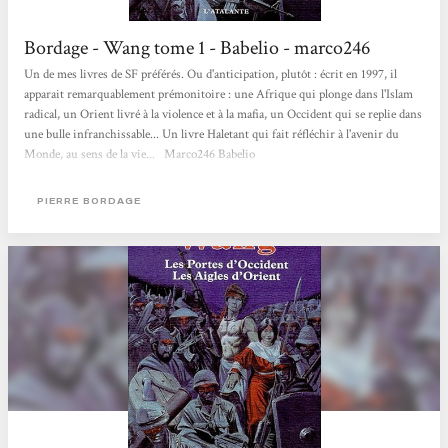
Bordage - Wang tome 1 - Babelio - marco246
Un de mes livres de SF préférés. Ou d'anticipation, plutôt : écrit en 1997, il
apparait remarquablement prémonitoire : une Afrique qui plonge dans l'Islam
radical, un Orient livré à la violence et à la mafia, un Occident qui se replie dans
une bulle infranchissable... Un livre Haletant qui fait réfléchir à l'avenir du
Monde, au sens de la vie... Marco246 Babelio
PIERRE BORDAGE