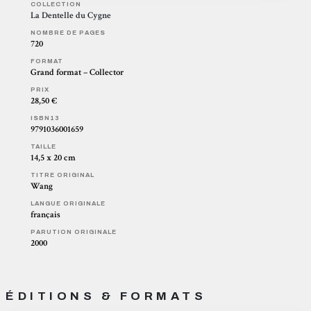
COLLECTION
La Dentelle du Cygne
NOMBRE DE PAGES
720
FORMAT
Grand format – Collector
PRIX
28,50 €
ISBN13
9791036001659
TAILLE
14,5 x 20 cm
TITRE ORIGINAL
Wang
LANGUE ORIGINALE
français
PARUTION ORIGINALE
2000
ÉDITIONS & FORMATS