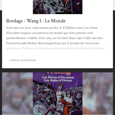
Bordage - Wang I - Le Monde
Situé dans un futur relativement proche, le XXIIIème siècle, Les Portes
d'Occident imagine une partition du monde que notre présent rend
potentiellement crédible. D'un côté, un Occident blanc repu à l'abri derrière
l'infranchissable Rideau électromagnétique qui le protège des incursions
extérieures. De l'autre, le reste du monde, plongé dans la misèreet la violence,
avec une République populaire sino-russe en proie aux mafias et autres triades,
une grande nation islamique soumise à l'intégrisme coranique et une Asmud
PIERRE BORDAGE
livrée à ses démons cruels. D'un...