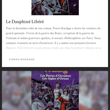
Le Dauphiné Libéré
Pour le deuxième volet de son roman, Pierre Bordage a choisi les couleurs du
grand spectacle. Vision de la guerre des Boers, irruption de la guerre du
Vietnam et même guerriers apaches, et assauts d'hélicoptères sur Paris. Nous
sommes vraiment en terre d'aventures. Il y a même une prenante histoire
d'amour. Si le récit est un peu moins tendu que dans le premier volume, on se
laisse encore prendre au fil de l'histoire, et on tremble pour les personnages.
Mais le principal mérite de Pierre Bordage, c'est de dévoiler notrer image
PIERRE BORDAGE
derrière le visage des bourreaux, égoïstes, cruels et veules. Nous sommes
aujourd'hui à...