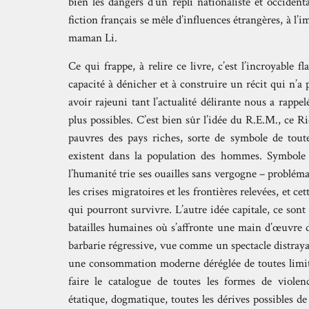
bien les dangers d’un repli nationaliste et occiden
fiction français se mêle d’influences étrangères, à l’
maman Li.
Ce qui frappe, à relire ce livre, c’est l’incroyable f
capacité à dénicher et à construire un récit qui n’a 
avoir rajeuni tant l’actualité délirante nous a rapp
plus possibles. C’est bien sûr l’idée du R.E.M., ce 
pauvres des pays riches, sorte de symbole de toute
existent dans la population des hommes. Symbole p
l’humanité trie ses ouailles sans vergogne – problé
les crises migratoires et les frontières relevées, et c
qui pourront survivre. L’autre idée capitale, ce so
batailles humaines où s’affronte une main d’œuvre d
barbarie régressive, vue comme un spectacle distray
une consommation moderne déréglée de toutes limites
faire le catalogue de toutes les formes de violence
étatique, dogmatique, toutes les dérives possibles 