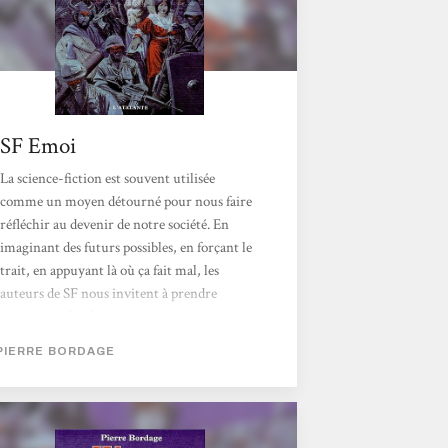
SF Emoi
La science-fiction est souvent utilisée
comme un moyen détourné pour nous faire
réfléchir au devenir de notre société. En
imaginant des futurs possibles, en forçant le
trait, en appuyant là où ça fait mal, les
auteurs de SF nous invitent à prendre
conscience des dangers qui nous guettent, à
considérer nos responsabilités et qui sait, à
PIERRE BORDAGE
réfréner nos mauvais penchants. C’est
probablement ce que Pierre Bordage a voulu
faire avec Wang en nous proposant un futur
dystopique où l’Occident aurait rompu avec