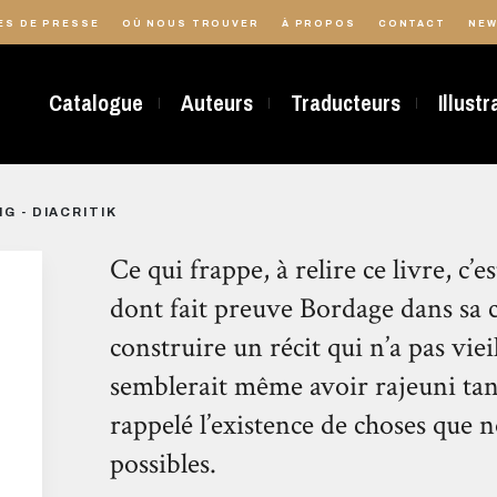
ES DE PRESSE
OÙ NOUS TROUVER
À PROPOS
CONTACT
NEW
Catalogue
Auteurs
Traducteurs
Illust
G - DIACRITIK
Ce qui frappe, à relire ce livre, c’es
dont fait preuve Bordage dans sa c
construire un récit qui n’a pas vieil
semblerait même avoir rajeuni tant
rappelé l’existence de choses que 
possibles.