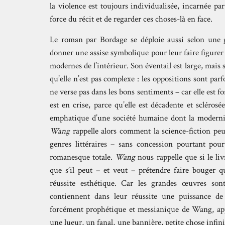
la violence est toujours individualisée, incarnée par
force du récit et de regarder ces choses-là en face.
Le roman par Bordage se déploie aussi selon une g
donner une assise symbolique pour leur faire figurer le
modernes de l’intérieur. Son éventail est large, mais s
qu’elle n’est pas complexe : les oppositions sont pa
ne verse pas dans les bons sentiments – car elle est f
est en crise, parce qu’elle est décadente et sclérosée
emphatique d’une société humaine dont la modernit
Wang
rappelle alors comment la science-fiction peut
genres littéraires – sans concession pourtant pou
romanesque totale.
Wang
nous rappelle que si le li
que s’il peut – et veut – prétendre faire bouger qu
réussite esthétique. Car les grandes œuvres sont
contiennent dans leur réussite une puissance de
forcément prophétique et messianique de Wang, appa
une lueur, un fanal, une bannière, petite chose infini