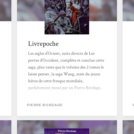
Livrepoche
Les aigles d’Orient, suite directe de Les
portes d’Occident, complète et conclue cette
saga, plus vaste que le volume des 2 tomes le
laisse penser, la saga Wang, nom du jeune
héros de cette fresque mondiale,
parfaitement mené par un Pierre Bordage,
une nouvelle fois, bien inspiré. Soulevé dans
le premier tome, mais vite balayé par la
PIERRE BORDAGE
puissance immersion de la plume ainsi que
l’imagination de Pierre Bordage, il n’y a pas
de surprise quand à la destinée de l’élu et la
réalisation de son but, de son