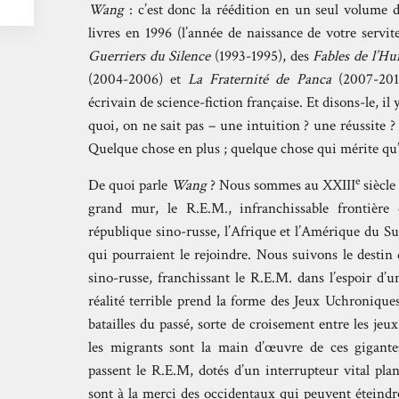
Wang
: c’est donc la réédition en un seul volume
livres en 1996 (l’année de naissance de votre servit
Guerriers du Silence
(1993-1995), des
Fables de l’
(2004-2006) et
La Fraternité de Panca
(2007-201
écrivain de science-fiction française. Et disons-le, il 
quoi, on ne sait pas – une intuition ? une réussite 
Quelque chose en plus ; quelque chose qui mérite qu’o
e
De quoi parle
Wang
? Nous sommes au XXIII
siècle 
grand mur, le R.E.M., infranchissable frontièr
république sino-russe, l’Afrique et l’Amérique du S
qui pourraient le rejoindre. Nous suivons le destin
sino-russe, franchissant le R.E.M. dans l’espoir d’
réalité terrible prend la forme des Jeux Uchroniqu
batailles du passé, sorte de croisement entre les je
les migrants sont la main d’œuvre de ces gigant
passent le R.E.M, dotés d’un interrupteur vital pla
sont à la merci des occidentaux qui peuvent éteindr