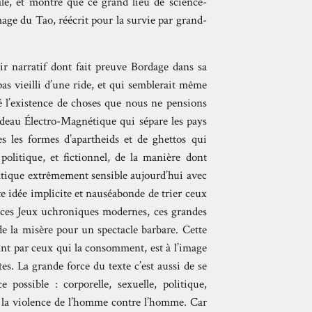
tale, et montre que ce grand lieu de science-
image du Tao, réécrit pour la survie par grand-
lair narratif dont fait preuve Bordage dans sa
pas vieilli d’une ride, et qui semblerait même
elé l’existence de choses que nous ne pensions
Rideau Électro-Magnétique qui sépare les pays
s les formes d’apartheids et de ghettos qui
olitique, et fictionnel, de la manière dont
matique extrêmement sensible aujourd’hui avec
ette idée implicite et nauséabonde de trier ceux
nt ces Jeux uchroniques modernes, ces grandes
e la misère pour un spectacle barbare. Cette
ant par ceux qui la consomment, est à l’image
. La grande force du texte c’est aussi de se
 possible : corporelle, sexuelle, politique,
de la violence de l’homme contre l’homme. Car