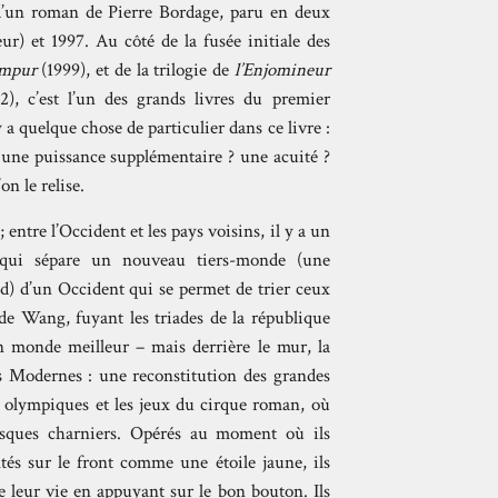
 d’un roman de Pierre Bordage, paru en deux
eur) et 1997. Au côté de la fusée initiale des
Humpur
(1999), et de la trilogie de
l’Enjomineur
2), c’est l’un des grands livres du premier
y a quelque chose de particulier dans ce livre :
? une puissance supplémentaire ? une acuité ?
n le relise.
; entre l’Occident et les pays voisins, il y a un
e qui sépare un nouveau tiers-monde (une
ud) d’un Occident qui se permet de trier ceux
 de Wang, fuyant les triades de la république
un monde meilleur – mais derrière le mur, la
es Modernes : une reconstitution des grandes
ux olympiques et les jeux du cirque roman, où
esques charniers. Opérés au moment où ils
ntés sur le front comme une étoile jaune, ils
e leur vie en appuyant sur le bon bouton. Ils