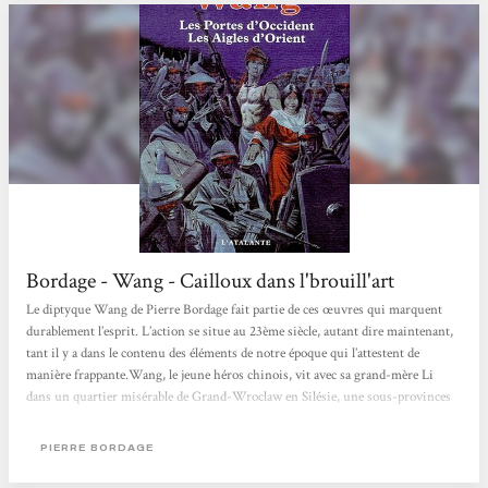
Bordage - Wang - Cailloux dans l'brouill'art
Le diptyque Wang de Pierre Bordage fait partie de ces œuvres qui marquent
durablement l’esprit. L’action se situe au 23ème siècle, autant dire maintenant,
tant il y a dans le contenu des éléments de notre époque qui l’attestent de
manière frappante.Wang, le jeune héros chinois, vit avec sa grand-mère Li
dans un quartier misérable de Grand-Wroclaw en Silésie, une sous-provinces
de la Sino-Russie, empire politique reconfiguré par l’alliance des deux grandes
puissances, sur laquelle règnent des néo-triades. Transgresser leur loi, c’est
PIERRE BORDAGE
mourir ou fuir.Un rideau électromagnétique...