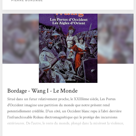
PIERRE BORDAGE
derrière le visage des bourreaux, égoïstes, cruels et veules. Nous sommes
aujourd'hui à...
Bordage - Wang I - Le Monde
Situé dans un futur relativement proche, le XXIIIème siècle, Les Portes
d'Occident imagine une partition du monde que notre présent rend
potentiellement crédible. D'un côté, un Occident blanc repu à l'abri derrière
l'infranchissable Rideau électromagnétique qui le protège des incursions
extérieures. De l'autre, le reste du monde, plongé dans la misèreet la violence,
avec une République populaire sino-russe en proie aux mafias et autres triades,
une grande nation islamique soumise à l'intégrisme coranique et une Asmud