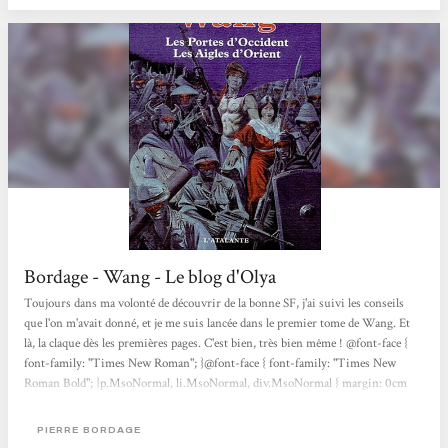
Bordage - Wang - Le blog d'Olya
Toujours dans ma volonté de découvrir de la bonne SF, j'ai suivi les conseils
que l'on m'avait donné, et je me suis lancée dans le premier tome de Wang. Et
là, la claque dès les premières pages. C'est bien, très bien même ! @font-face {
font-family: "Times New Roman"; }@font-face { font-family: "Times New
Roman Bold"; }p.MsoNormal, li.MsoNormal, div.MsoNormal { margin: 0cm
0cm 0.0001pt; font-size: 12pt; font-family: "Times New Roman";
}table.MsoNormalTable { font-size: 10pt; font-family: "Times New Roman"; }d
PIERRE BORDAGE
L'ambiance du début du livre est assez pesante et éprouvante. La pauvreté que