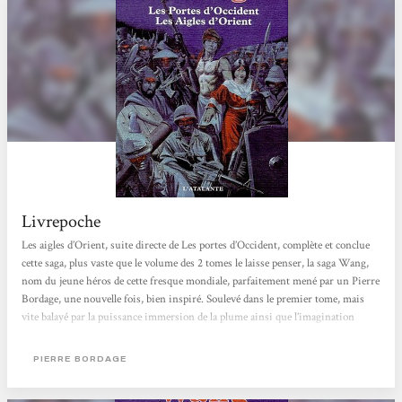
Livrepoche
Les aigles d’Orient, suite directe de Les portes d’Occident, complète et conclue
cette saga, plus vaste que le volume des 2 tomes le laisse penser, la saga Wang,
nom du jeune héros de cette fresque mondiale, parfaitement mené par un Pierre
Bordage, une nouvelle fois, bien inspiré. Soulevé dans le premier tome, mais
vite balayé par la puissance immersion de la plume ainsi que l’imagination
de Pierre Bordage, il n’y a pas de surprise quand à la destinée de l’élu et la
réalisation de son but, de son accomplissement. Comme je le dis, ce n’est pas
PIERRE BORDAGE
grave tant cette histoire,...