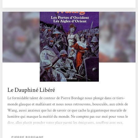
rigide. Mais aussi sa rapide adaptation aux...
Le Dauphiné Libéré
Le formidable talent de conteur de Pierre Bordage nous plonge dans ce tiers-
monde glauque et malfaisant et nous nous retrouvons, bousculés, aux côtés de
Wang, aussi anxieux que lui de savoir ce que cache la gigantesque muraile de
lumière qui masque la moitié du monde. Ne comptez pas sur moi pour vous le
dire, allez plutôt prendre votre place parmi les émigrants, souffrez avec eux,
vivez de leurs espoirs et de leurs peurs. Pierre Bordage, par la magie de son
écriture saura vous transporter, à travers l'espace et le temps, à la rencontre de
PIERRE BORDAGE