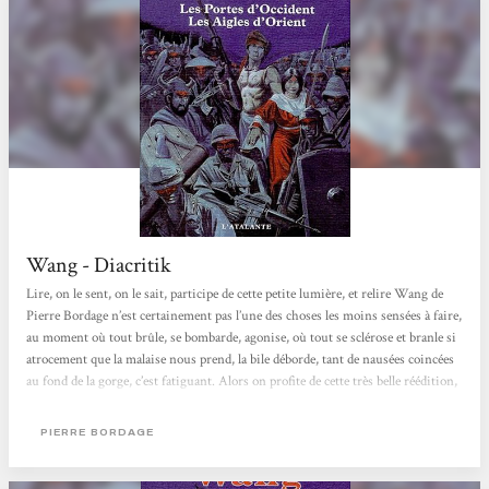
Wang - Diacritik
Lire, on le sent, on le sait, participe de cette petite lumière, et relire Wang de
Pierre Bordage n’est certainement pas l’une des choses les moins sensées à faire,
au moment où tout brûle, se bombarde, agonise, où tout se sclérose et branle si
atrocement que la malaise nous prend, la bile déborde, tant de nausées coincées
au fond de la gorge, c’est fatiguant. Alors on profite de cette très belle réédition,
reliée et cartonnée, de Wang à l’Atalante, on s’installe, on lit, et on entre dans ce
que font les fictions les plus puissantes et les plus nécessaires...
PIERRE BORDAGE