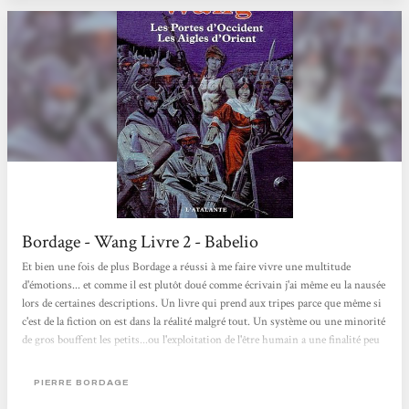
Bordage - Wang Livre 2 - Babelio
Et bien une fois de plus Bordage a réussi à me faire vivre une multitude
d'émotions... et comme il est plutôt doué comme écrivain j'ai même eu la nausée
lors de certaines descriptions. Un livre qui prend aux tripes parce que même si
c'est de la fiction on est dans la réalité malgré tout. Un système ou une minorité
de gros bouffent les petits...ou l'exploitation de l'être humain a une finalité peu
avouable mais qui est acceptée pour le plus grand bénéfice de certains. Un
roman où se mèlent de nombreuses scènes de combats et qui nous amènent...
PIERRE BORDAGE