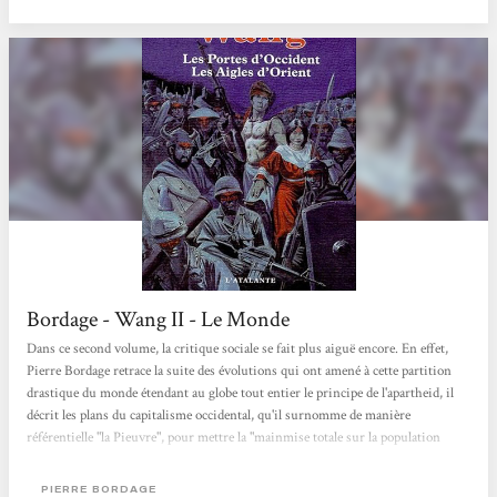
dans ce...
Bordage - Wang II - Le Monde
Dans ce second volume, la critique sociale se fait plus aiguë encore. En effet,
Pierre Bordage retrace la suite des évolutions qui ont amené à cette partition
drastique du monde étendant au globe tout entier le principe de l'apartheid, il
décrit les plans du capitalisme occidental, qu'il surnomme de manière
référentielle "la Pieuvre", pour mettre la "mainmise totale sur la population
mondiale à la fin du XXème siècle", et son échec partiel, en raison de la
manifestation des forces du chaos qui prennent naissance dans tout système
PIERRE BORDAGE