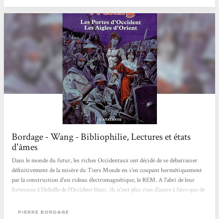
l'on trouve de...
Bordage - Wang - Bibliophilie, Lectures et états
d'âmes
Dans le monde du futur, les riches Occidentaux ont décidé de se débarrasser
définitivement de la misère du Tiers Monde en s'en coupant hermétiquement
par la construction d'un rideau électromagnétique, le REM. A l'abri de leur
forteresse à l'échelle de l'Occident blanc, ils n'ont plus rien d'autre à faire que de
"sensorer" des spectacles à sensation, rejetant jusqu'à leur propre réalité
corporelle. De l'autre côté de la barrière, le Tiers Monde est pourri par les
PIERRE BORDAGE