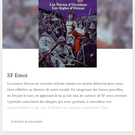
SF Emoi
La science-fiction est souvent utilisée comme un moyen détourné pour nous
faire réfléchir au devenir de notre société. En imaginant des futurs possibles,
en forçant le trait, en appuyant là où ça fait mal, les auteurs de SF nous invitent
à prendre conscience des dangers qui nous guettent, à considérer nos
responsabilités et qui sait, à réfréner nos mauvais penchants. C’est
probablement ce que Pierre Bordage a voulu faire avec Wang en nous
proposant un futur dystopique où l’Occident aurait rompu avec le reste du
PIERRE BORDAGE
monde en érigeant un mur infranchissable. Retranché...