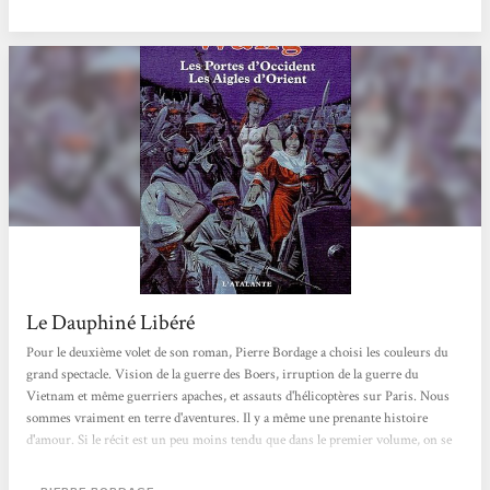
la pure joie de lire. Thierry HUBERT, Le Dauphiné Libéré,...
Le Dauphiné Libéré
Pour le deuxième volet de son roman, Pierre Bordage a choisi les couleurs du
grand spectacle. Vision de la guerre des Boers, irruption de la guerre du
Vietnam et même guerriers apaches, et assauts d'hélicoptères sur Paris. Nous
sommes vraiment en terre d'aventures. Il y a même une prenante histoire
d'amour. Si le récit est un peu moins tendu que dans le premier volume, on se
laisse encore prendre au fil de l'histoire, et on tremble pour les personnages.
Mais le principal mérite de Pierre Bordage, c'est de dévoiler notrer image