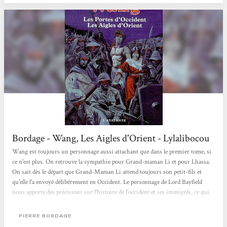
Bordage - Wang, Les Aigles d'Orient - Lylalibocou
Wang est toujours un personnage aussi attachant que dans le premier tome, si
ce n'est plus. On retrouve la sympathie pour Grand-maman Li et pour Lhassa.
On sait dès le départ que Grand-Maman Li attend toujours son petit-fils et
qu'elle l'a envoyé délibérement en Occident. Le personnage de Lord Bayfield
nous apporte des précisions sur l'histoire de l'occident et ses immigrés, ce qui
nous permets de mieux ficeler l'histoire déjà connue. Delphane m'a surprise par
sa décision, qui néanmoins reste compréhensible pour cette "femme" de
PIERRE BORDAGE
défendeurs. Frédric Alexandre, quant à lui, m'a peu à...