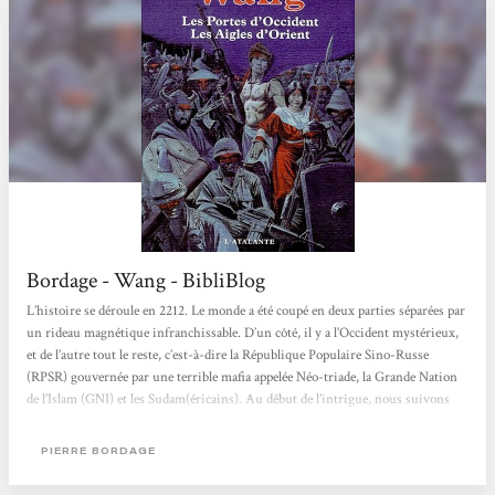
Bordage - Wang - BibliBlog
L’histoire se déroule en 2212. Le monde a été coupé en deux parties séparées par
un rideau magnétique infranchissable. D’un côté, il y a l’Occident mystérieux,
et de l’autre tout le reste, c’est-à-dire la République Populaire Sino-Russe
(RPSR) gouvernée par une terrible mafia appelée Néo-triade, la Grande Nation
de l’Islam (GNI) et les Sudam(éricains). Au début de l’intrigue, nous suivons
Wang, un adolescent de 17 ans qui a eu maille à partir avec les Néo-triades
auxquelles il doit de l’argent. Grand-maman Li, sa seule...
PIERRE BORDAGE