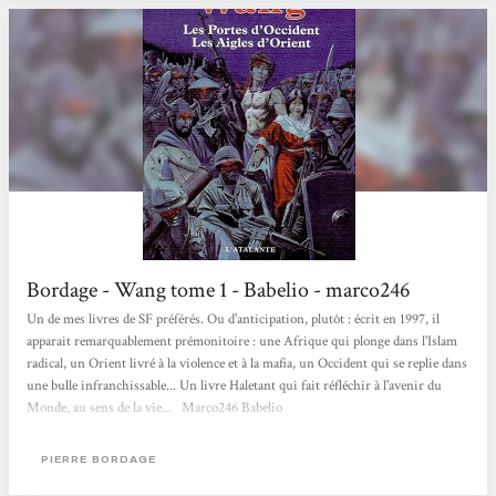
Bordage - Wang tome 1 - Babelio - marco246
Un de mes livres de SF préférés. Ou d'anticipation, plutôt : écrit en 1997, il
apparait remarquablement prémonitoire : une Afrique qui plonge dans l'Islam
radical, un Orient livré à la violence et à la mafia, un Occident qui se replie dans
une bulle infranchissable... Un livre Haletant qui fait réfléchir à l'avenir du
Monde, au sens de la vie... Marco246 Babelio
PIERRE BORDAGE