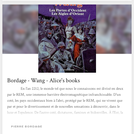
Bordage - Wang - Alice's books
En l'an 2212, le monde tel que nous le connaissons est divisé en deux
par le REM, une immense barrière électromagnétique infranchissable. D'un
coté, les pays occidentaux bien à l'abri, protégé par le REM, qui ne vivent que
par et pour le divertissement et de nouvelles sensations à découvrir, dans le
luxe et l'opulence. De l'autre coté, dictatures, famines et bidonvilles. À l'Est, la
République Sino Russe et ses triades, au Sud la grande nation islamique et son
intégrisme religieux. ...
PIERRE BORDAGE