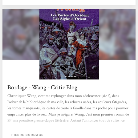
mafias et autres cliques ultra violentes qui règnent en maîtres. Au milieu...
Bordage - Wang - Critic Blog
Chroniquer Wang, c’est me replonger dans mon adolescence (sic !), dans
l’odeur de la bibliothèque de ma ville, les reliures usées, les couleurs fatiguées,
les tomes manquants, les cartes de toute la famille dans ma poche pour pouvoir
emprunter plus de livres…Mais je m’égare. Wang, c’est mon premier roman de
SF, ma première grosse claque littéraire. Autant l’annoncer tout de suite : ce
roman est à mes yeux une merveille du genre. Fabuleux récit d’aventure où les
héros sont sans cesse malmenés, séparés, mutilés, Wang est aussi une plongée
PIERRE BORDAGE