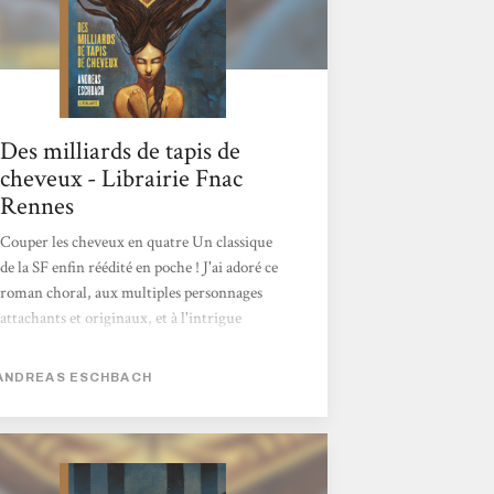
Des milliards de tapis de
cheveux - Librairie Fnac
Rennes
Couper les cheveux en quatre Un classique
de la SF enfin réédité en poche ! J'ai adoré ce
roman choral, aux multiples personnages
attachants et originaux, et à l'intrigue
politique très pertinente. Un véritable
puzzle littéraire au dénouement bluffant.
ANDREAS ESCHBACH
Lisez ce livre ! Rachel