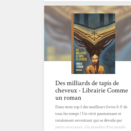
voix et plusieurs récits, Andreas Eschbach
nous escorte sur le chemin de la vérité, d’une
ville à une autre, d’un palais à un autre. Une
véritable pépite de SF !
Des milliards de tapis de
cheveux - Librairie Comme
un roman
Dans mon top 5 des meilleurs livres S-F de
tous les temps ! Un récit passionnant et
totalement envoûtant qui se dévoile par
petits morceaux, à la manière d'un puzzle.