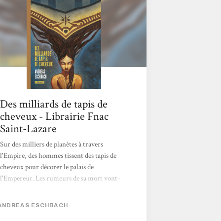
Des milliards de tapis de
cheveux - Librairie Fnac
Saint-Lazare
Sur des milliers de planètes à travers
l'Empire, des hommes tissent des tapis de
cheveux pour décorer le palais de
l'Empereur. Les rumeurs de sa mort vont-
elles changer la face du monde ? Super
roman de SF à plusieurs voix avec un final
ANDREAS ESCHBACH
époustouflant ! Christophe