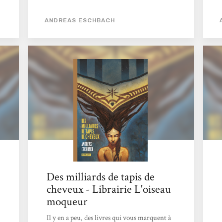
tisse des tapis avec des cheveux humains.
Cette caste très respectée, est mandatée par
ANDREAS ESCHBACH
l'Empereur afin de décorer le palais impérial.
Peu à peu, on entend dire à travers la galaxie
que l'Empereur soi-disant immortel est
tombé aux mains des rebelles, mais est-ce la
vérité ? Chaque chapitre est une histoire de
vie de différents personnages, tous ont un
lien direct...
Des milliards de tapis de
cheveux - Librairie L'oiseau
moqueur
Il y en a peu, des livres qui vous marquent à