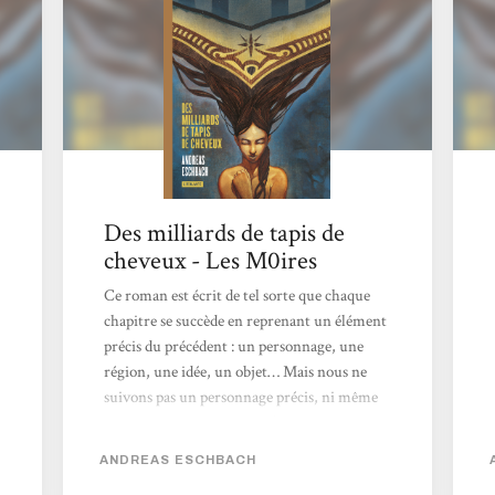
Des milliards de tapis de
cheveux - Les M0ires
Ce roman est écrit de tel sorte que chaque
chapitre se succède en reprenant un élément
précis du précédent : un personnage, une
région, une idée, un objet… Mais nous ne
suivons pas un personnage précis, ni même
une intrigue classique. Le fil conducteur,
c’est ce questionnement sur un Empire
ANDREAS ESCHBACH
renversé, et l’origine de ces tapis de cheveux.