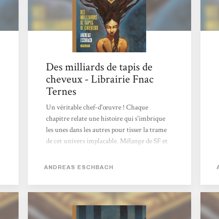
Des milliards de tapis de
cheveux - Librairie Fnac
Ternes
Un véritable chef-d'œuvre ! Chaque
chapitre relate une histoire qui s'imbrique
les unes dans les autres pour tisser la trame
de cet univers implacable. Mélange de SF et
de fantasy servi par une écriture envoutante
qui vous mènera a une fin surprenante.
ANDREAS ESCHBACH
Magistral ! Aude