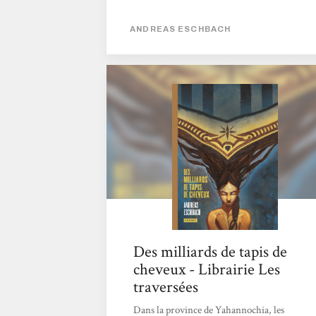
Chaque pièce s'assemble minutieusement,
implacablement... jusqu'au final dévastateur
ANDREAS ESCHBACH
! D'un machiavélisme rarement égalé ! Tout
simplement exceptionnel !
Des milliards de tapis de
cheveux - Librairie Les
traversées
Dans la province de Yahannochia, les