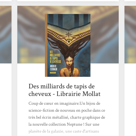
Ces mystères nous tiennent en haleine
jusqu’au bout.Les questions de l’immortalité,
du pouvoir, de la foi et du sens de l’existence
sont toutes posées dans ce récit aux
circonvolutions toujours plus larges à...
Des milliards de tapis de
cheveux - Librairie Mollat
Coup de cœur en imaginaire.Un bijou de
science-fiction de nouveau en poche dans ce
très bel écrin métallisé, charte graphique de
la nouvelle collection Neptune ! Sur une
planète de la galaxie, une caste d'artisans