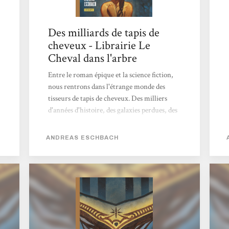
Des milliards de tapis de
cheveux - Librairie Le
Cheval dans l'arbre
Entre le roman épique et la science fiction,
nous rentrons dans l'étrange monde des
tisseurs de tapis de cheveux. Des milliers
d'années d'histoire, des galaxies perdues, des
empereurs, des rebelles, des guildes, des
mondes de désolation et plein d'autres
ANDREAS ESCHBACH
ingrédients qu'Andreas Eschbach nous fait
découvrir couche après couche et qui
rendent l'ensemble passionnant. Une
aventure intense de l'autre coté de l'univers!
Javier