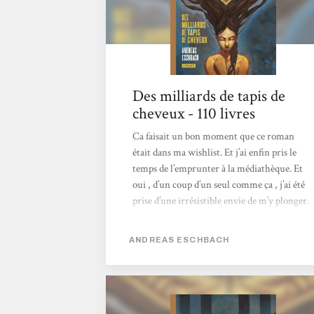
Des milliards de tapis de
cheveux - 110 livres
Ca faisait un bon moment que ce roman
était dans ma wishlist. Et j’ai enfin pris le
temps de l’emprunter à la médiathèque. Et
oui , d’un coup d’un seul comme ça , j’ai été
prise d’une irrésistible envie de m’y plonger.
« Et alors? » me demanderez-vous… et bien
il n’y a pas que le titre que je trouve
ANDREAS ESCHBACH
magnifique. Ce roman m’a fascinée. J’étais
comme scotchée à ce récit. Tout d’abord par
sa forme. C’est ici un roman chorale. Chaque
chapitre est raconté par un personnage
différent. Cela rends...