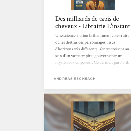
Des milliards de tapis de
cheveux - Librairie L'instant
Une science-fiction brillamment construite
où les destins des personnages, issus
d’horizons très différents, s’entrecroisent au
sein d’un vaste empire, gouverné par un
mystérieux empereur. Ce dernier, paraît-il,
demanderait à ses sujets de tisser des tapis à
partir des cheveux de leurs femmes, filles et
ANDREAS ESCHBACH
concubines. Peu à peu, une question s’impose
: et si l’ordre établi reposait sur un mensonge
?Un roman aux accents de conte et de space
opéra, non militariste, qui dévoile une
intrigue captivante et offre une immersion
totale dans un univers franchement
singulier.