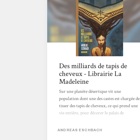
Des milliards de tapis de
cheveux - Librairie La
Madeleine
Sur une planète désertique vit une
population dont une des castes est chargée de
tisser des tapis de cheveux, ce qui prend une
vie entière, pour décorer le palais de
l’Empereur. Mais depuis vingt ans, la
rumeur court que l’Empereur aurait été
ANDREAS ESCHBACH
destitué par des rebelles. À travers plusieurs