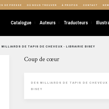
ES DE PRESSE
OÙ NOUS TROUVER
À PROPOS
CONTACT
NEW
Catalogue
Auteurs
Traducteurs
Illust
 MILLIARDS DE TAPIS DE CHEVEUX - LIBRAIRIE BISEY
Coup de cœur
DES MILLIARDS DE TAPIS DE CHEVEUX 
BISEY