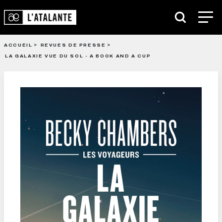
ACCUEIL
REVUES DE PRESSE
LA GALAXIE VUE DU SOL - A BOOK AND A CUP