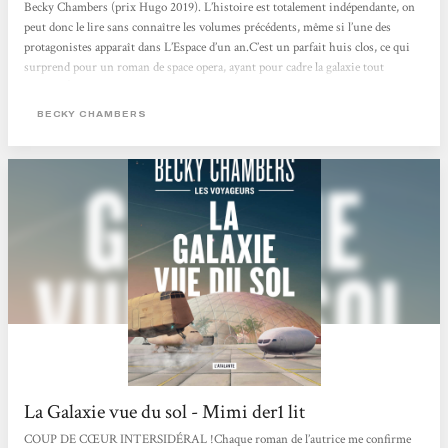
Becky Chambers (prix Hugo 2019). L’histoire est totalement indépendante, on
peut donc le lire sans connaître les volumes précédents, même si l’une des
protagonistes apparaît dans L’Espace d’un an.C’est un parfait huis clos, ce qui
surprend pour un roman de space opera, ayant pour cadre la galaxie tout
entière. À cause d’une gigantesque panne du système de communication aux
abords de la planète Gora, carrefour de tunnels interspatiaux, une foule de
BECKY CHAMBERS
vaisseaux sont bloqués, sans pouvoir décoller...
La Galaxie vue du sol - Mimi der1 lit
COUP DE CŒUR INTERSIDÉRAL !Chaque roman de l’autrice me confirme