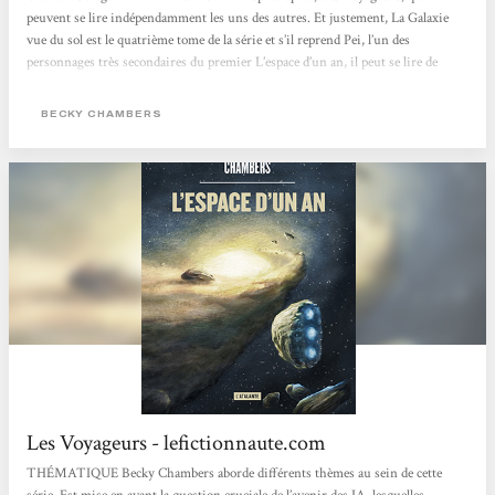
peuvent se lire indépendamment les uns des autres. Et justement, La Galaxie
vue du sol est le quatrième tome de la série et s’il reprend Pei, l’un des
personnages très secondaires du premier L’espace d’un an, il peut se lire de
façon totalement indépendante. Dans Les Voyageurs, l’humanité a rejoint l’UG,
une civilisation galactique multi-espèces (tant organique qu’artificielle) et
BECKY CHAMBERS
s’insère dans ce melting-pot...
Les Voyageurs - lefictionnaute.com
THÉMATIQUE Becky Chambers aborde différents thèmes au sein de cette