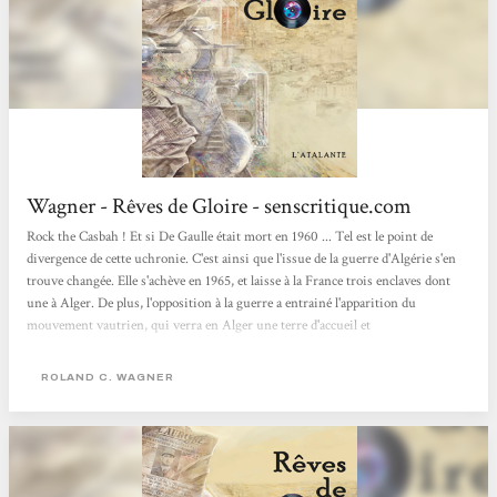
Wagner - Rêves de Gloire - senscritique.com
Rock the Casbah ! Et si De Gaulle était mort en 1960 ... Tel est le point de
divergence de cette uchronie. C'est ainsi que l'issue de la guerre d'Algérie s'en
trouve changée. Elle s'achève en 1965, et laisse à la France trois enclaves dont
une à Alger. De plus, l'opposition à la guerre a entrainé l'apparition du
mouvement vautrien, qui verra en Alger une terre d'accueil et
d'expérimentations sociales et musicales. C'est au travers du mouvement
vautrien que l'auteur nous livre ses plus belles trouvailles : que ce soit au
ROLAND C. WAGNER
niveau de la musique avec entre autres les biographies de musiciens fictifs qui
se mêlent à...