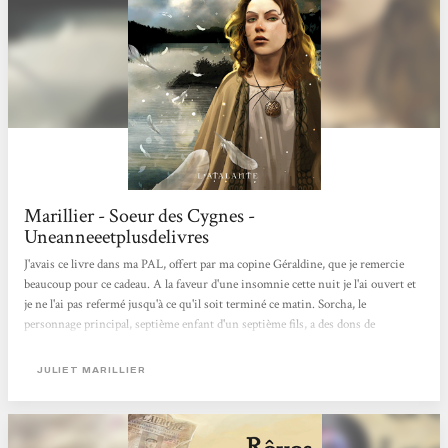
Marillier - Soeur des Cygnes -
Uneanneeetplusdelivres
J'avais ce livre dans ma PAL, offert par ma copine Géraldine, que je remercie
beaucoup pour ce cadeau. A la faveur d'une insomnie cette nuit je l'ai ouvert et
je ne l'ai pas refermé jusqu'à ce qu'il soit terminé ce matin. Sorcha, le
personnage principal, septième enfant d'un septième fils, a des dons de
guérisseuse. Elle possède le pouvoir de parler aux fées. Le domaine de
Septenaigue, qui appartient à sa famille, se trouve en Irlande, terre sacrée, en
JULIET MARILLIER
proie à la vindicte des Pictes, des Britons et des Scandinaves. Ses six frères et
elles grandissent, livrés à eux-mêmes...