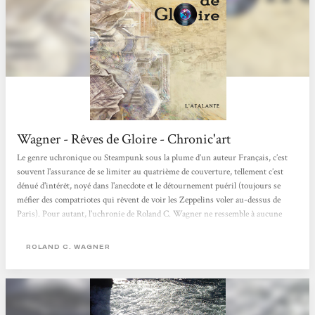
Wagner - Rêves de Gloire - Chronic'art
Le genre uchronique ou Steampunk sous la plume d’un auteur Français, c’est
souvent l'assurance de se limiter au quatrième de couverture, tellement c’est
dénué d'intérêt, noyé dans l'anecdote et le détournement puéril (toujours se
méfier des compatriotes qui rêvent de voir les Zeppelins voler au-dessus de
Paris). Pour autant, l’uchronie de Roland C. Wagner ne ressemble à aucune
autre. Le principal « point de divergence », comme dirait Eric Henriet, a lieu le
17 octobre 1960 à 11h45 du matin quand « la DS présidentielle...
ROLAND C. WAGNER