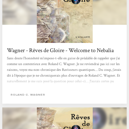
Wagner - Rêves de Gloire - Welcome to Nebalia
Sans doute l’honnêteté m’impose-t-elle en guise de préalable de rappeler que j’ai
comme un contentieux avec Roland C. Wagner. Je ne reviendrai pas ici sur les
raisons, voyez ma non-chronique des Ravisseurs quantiques… Du coup, j’avais
dit à l’époque que je ne chroniquerais plus d’ouvrages de Roland C. Wagner. Et
naturellement je me suis posé la question pour celui-ci… J’aurais certes pu
jouer l’imbécile borné – j’avoue avoir été tenté, feignasse de moi – et éviter ainsi
d’écrire des conneries sur ce Rêves de Gloire. Mais...
ROLAND C. WAGNER