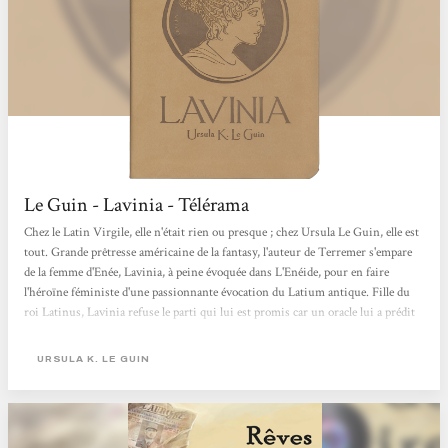
Le Guin - Lavinia - Télérama
Chez le Latin Virgile, elle n'était rien ou presque ; chez Ursula Le Guin, elle est
tout. Grande prêtresse américaine de la fantasy, l'auteur de Terremer s'empare
de la femme d'Enée, Lavinia, à peine évoquée dans L'Enéide, pour en faire
l'héroïne féministe d'une passionnante évocation du Latium antique. Fille du
roi Latinus, Lavinia refuse le parti qui lui est promis car un oracle lui a prédit
qu'elle épouserait un étranger. Elle sait qu'ainsi elle provoquera la guerre mais
ira jusqu'au bout... On retrouve ici les thèmes qui depuis cinquante ans
URSULA K. LE GUIN
parcourent...