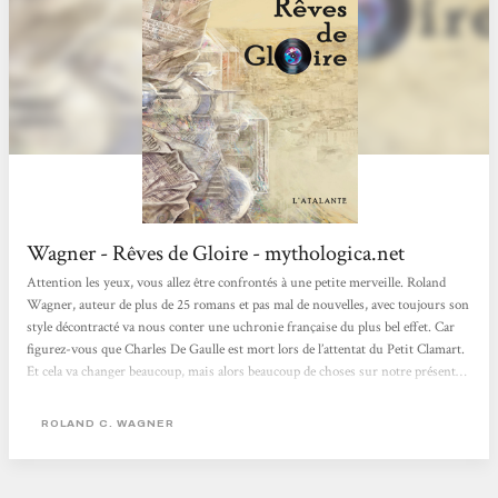
Wagner - Rêves de Gloire - mythologica.net
Attention les yeux, vous allez être confrontés à une petite merveille. Roland
Wagner, auteur de plus de 25 romans et pas mal de nouvelles, avec toujours son
style décontracté va nous conter une uchronie française du plus bel effet. Car
figurez-vous que Charles De Gaulle est mort lors de l’attentat du Petit Clamart.
Et cela va changer beaucoup, mais alors beaucoup de choses sur notre présent…
Roland C. Wagner parvient à nous faire envisager comment un évènement
somme toute mineur, la mort d’un homme, peut modifier considérablement
ROLAND C. WAGNER
notre passé mais aussi et surtout notre...