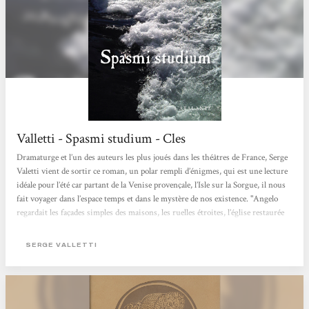
Valletti - Spasmi studium - Cles
Dramaturge et l’un des auteurs les plus joués dans les théâtres de France, Serge
Valetti vient de sortir ce roman, un polar rempli d’énigmes, qui est une lecture
idéale pour l’été car partant de la Venise provençale, l’Isle sur la Sorgue, il nous
fait voyager dans l’espace temps et dans le mystère de nos existence. "Angelo
regardait les façades simples des maisons, les ruelles étroites, l’église restaurée
du XIIIe siècle, les pigeons, les canards, l’eau verte et claire de la Sorgue.
Comment se pouvait-il que la clef du mystère se trouve...
SERGE VALLETTI