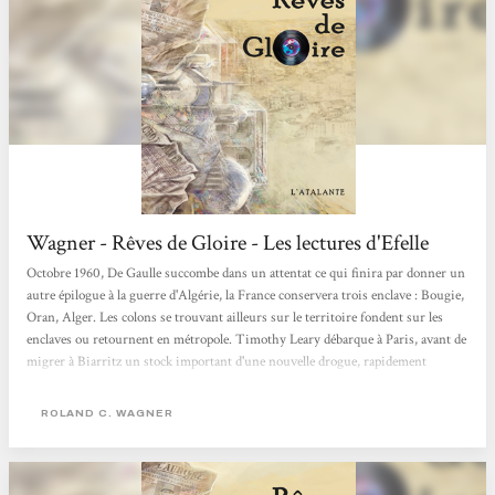
Wagner - Rêves de Gloire - Les lectures d'Efelle
Octobre 1960, De Gaulle succombe dans un attentat ce qui finira par donner un
autre épilogue à la guerre d'Algérie, la France conservera trois enclave : Bougie,
Oran, Alger. Les colons se trouvant ailleurs sur le territoire fondent sur les
enclaves ou retournent en métropole. Timothy Leary débarque à Paris, avant de
migrer à Biarritz un stock important d'une nouvelle drogue, rapidement
baptisée Gloire, dans ses valises. Dans son sillage, un mouvement hippie prend
forme : les vautriens. Dans les Aurès, un déserteur français, réputé timbré,
ROLAND C. WAGNER
prêche la non violence au fil de ses errances. Beria...