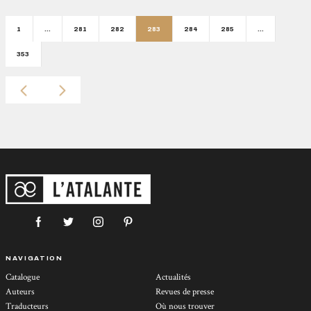
1
…
281
282
283
284
285
…
353
NAVIGATION
Catalogue
Actualités
Auteurs
Revues de presse
Traducteurs
Où nous trouver