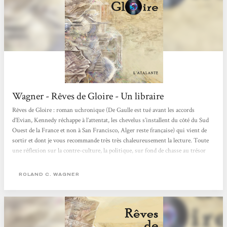
Wagner - Rêves de Gloire - Un libraire
Rêves de Gloire : roman uchronique (De Gaulle est tué avant les accords
d’Evian, Kennedy réchappe à l’attentat, les chevelus s’installent du côté du Sud
Ouest de la France et non à San Francisco, Alger reste française) qui vient de
sortir et dont je vous recommande très très chaleureusement la lecture. Toute
une réflexion sur la contre-culture, la politique, sur fond de chasse au trésor
autour d’un 45 tours mystérieux. Et puis bon, un livre qui part du principe que
Johnny est mort dans les années 60s et Albert Camus non, mérite forcément le
ROLAND C. WAGNER
coup d’œil. Un...