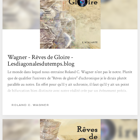
Wagner - Rêves de Gloire -
Lesdiagonalesdutemps.blog
Le monde dans lequel nous entraine Roland C. Wagner n'est pas le notre. Plutôt
que de qualifier l'univers de "Rêves de gloire" d'uchronique je le dirais plutôt
parallèle au notre. En effet pour qu'il y ait uchronie, il faut qu'il y ait un point
de bifurcation bien distincte avec notre réalité crée par un évènement précis.
De cette modification découle ensuite toutes les différences avec l'Histoire que
nous connaissons. Il n'en va pas ainsi dans le roman de Wagner, si le point de
ROLAND C. WAGNER
divergence avec notre présent, est que le 17 octobre 1960, le chauffeur du
général de Gaulle ayant choisi...