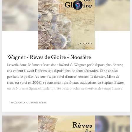
Wagner - Rêves de Gloire - Noosfère
Le voilà donc, le fameux livre dont Roland C. Wagner parle depuis plus de cinq
ans et dont il avait l’idée en tête depuis plus de deux décennies. Cinq années
pendant lesquelles l’auteur n’a pas sorti d’autres romans (le dernier, Mine de
rien, est sorti en 2006), se consacrant plutôt aux traductions de Stephen Baxter
ou de Norman Spinrad, parlant juste de sa prochaine création de temps à autre
sur quelques forums de discussions. Le voilà enfin, sous une couverture plutôt
sobre de Gilles Francescano, couverture quelque peu gâchée par la présence d’un
ROLAND C. WAGNER
vinyle dans le titre. Mais...