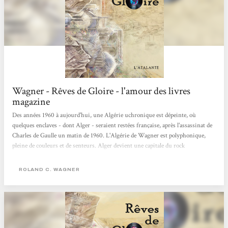
Wagner - Rêves de Gloire - l'amour des livres
magazine
Des années 1960 à aujourd'hui, une Algérie uchronique est dépeinte, où
quelques enclaves - dont Alger - seraient restées française, après l'assassinat de
Charles de Gaulle un matin de 1960. L'Algérie de Wagner est polyphonique,
pleine de couleurs et de senteurs. Alger devient une capitale du rock
psychédélique et la Gloire est un puissant psychotrope. Un roman jubilatoire à
l'étonnante galerie de personnages et aux narrateurs multiples, dont Albert
ROLAND C. WAGNER
Camus, bien entendu !