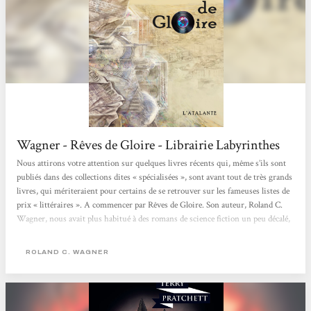
Wagner - Rêves de Gloire - Librairie Labyrinthes
Nous attirons votre attention sur quelques livres récents qui, même s’ils sont
publiés dans des collections dites « spécialisées », sont avant tout de très grands
livres, qui mériteraient pour certains de se retrouver sur les fameuses listes de
prix « littéraires ». A commencer par Rêves de Gloire. Son auteur, Roland C.
Wagner, nous avait plus habitué à des romans de science fiction un peu décalé,
souvent teinté de contre culture et d’esprit zen-hippie, qu’on avait plaisir à lire
comme on aime mâcher du chewing-gum (il en a écrit...
ROLAND C. WAGNER