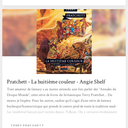
dans le même temps profonde et émouvante,...
Pratchett - La huitième couleur - Angie Shelf
Tout amateur de fantasy a au moins entendu une fois parler des “Annales du
Disque Monde”, cette série de livres du britannique Terry Prattchet… Du
moins je l’espère. Pour les autres, sachez qu’il s’agit d’une série de fantasy
burlesque/humoristique qui prends le contre-pied de toute la tradition med-
fan (médiéval fantastique) initiée depuis Tolkien. On y retrouve évidemment
les créatures fantastiques habituelles : des nains, trolls, golems, mages et
monstres divers mais ceux-ci sont dépeins d’une façon totalement décalée.
TERRY PRATCHETT