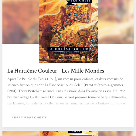
La Huitième Couleur - Les Mille Mondes
Après Le Peuple du Tapis (1971), un roman pour enfants, et deux romans de
science-fiction que sont La Face obscure du Soleil (1976) et Strate-à-gemmes
(1981), Terry Pratchett se lance, sans le savoir, dans l’œuvre de sa vie. En 1983,
l’auteur rédige La Huitième Couleur, le tout premier tome de ce qui deviendra,
par la suite, l’une des plus célèbres séries romanesques de la fantasy au monde :
Les Annales du Disque-Monde. Un joyeux luron et un bougre aigri partent à la
recherche des ennuis Le Disque-Monde est, comme son nom l’indique, un
TERRY PRATCHETT
monde intégralement plat, juché sur le dos de quatre...