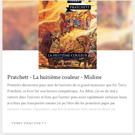
Pratchett - La huitième couleur - Midine
Première découverte pour moi de l’univers de ce grand monsieur que fut Terry
Pratchett, ce livre fut une lecture sympathique. Au début, j’ai eu du mal à
rentrer dans l’univers et bien que l’auteur pose assez rapidement certaines bases
je n’étais pas transportée comme j’ai pu l’être dès les premières pages par
certains romans. Cependant, une fois le premier tiers passé (je dirai) j’ai
vraiment accroché et j’ai dévoré la suite avec grand plaisir. La présence du
touriste était intéressante dans le sens où j’ai pu m’identifier...
TERRY PRATCHETT