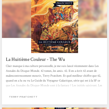
La Huitième Couleur - The Wu
Clair manque à ma culture personnelle, je me suis lancé récemment dans Les
Annales du Disque-Monde. 42 tomes, les amis. 42. Il en a écrit 42 avant de
malencontreusement mourir, Terry Pratchett. Et quel meilleur chiffre que 42,
quand on a lu ou vu Le Guide du Voyageur Galactique, série qui est à la SF ce
que Les Annales du Disque-Monde sont à la fantasy ? Les initiés saisiront. Les
autres iront faire une recherche Google, comme tout le monde. Le parallèle
entre les deux grandes séries humoristiques anglaises a du sens, bien sûr.
TERRY PRATCHETT
Défendues bec et ongle par leurs fans respectifs, Discwold comme H2G2 sont
des séries...