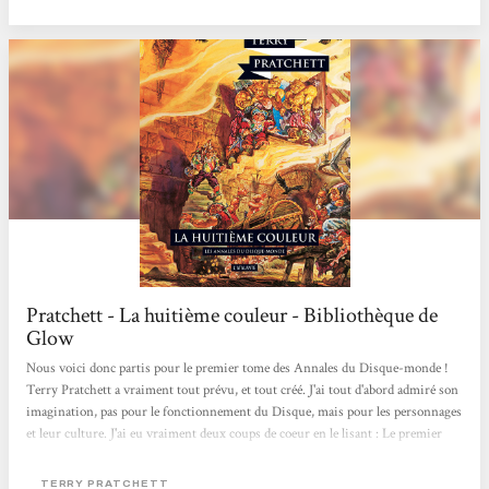
Ainsi par exemple la magie ne fonctionne...
Pratchett - La huitième couleur - Bibliothèque de
Glow
Nous voici donc partis pour le premier tome des Annales du Disque-monde !
Terry Pratchett a vraiment tout prévu, et tout créé. J'ai tout d'abord admiré son
imagination, pas pour le fonctionnement du Disque, mais pour les personnages
et leur culture. J'ai eu vraiment deux coups de coeur en le lisant : Le premier
étant le “personnage” du Bagage. Un coffre de bois magique qui suit son
propriétaire jusqu'à sa mort. Ses propriétés magiques sont dues au poirier
TERRY PRATCHETT