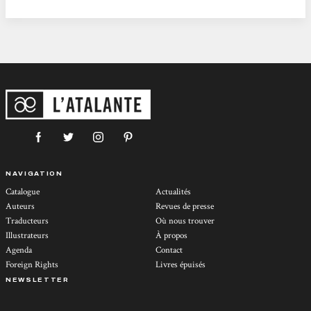
savant dont il est entièrement constitué. Le second coup de coeur a été pour un
personnage omniprésent dans tout les livres de la série...
NAVIGATION
Catalogue
Actualités
Auteurs
Revues de presse
Traducteurs
Où nous trouver
Illustrateurs
À propos
Agenda
Contact
Foreign Rights
Livres épuisés
NEWSLETTER