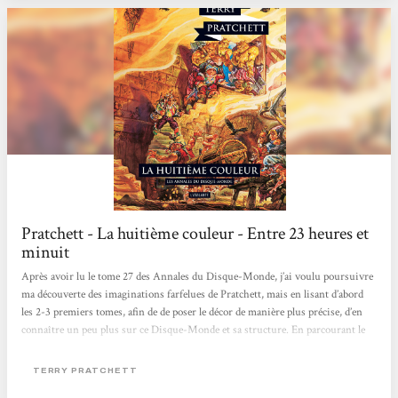
Pratchett - La huitième couleur - Entre 23 heures et
minuit
Après avoir lu le tome 27 des Annales du Disque-Monde, j’ai voulu poursuivre
ma découverte des imaginations farfelues de Pratchett, mais en lisant d’abord
les 2-3 premiers tomes, afin de de poser le décor de manière plus précise, d’en
connaître un peu plus sur ce Disque-Monde et sa structure. En parcourant le
1er tome, La Huitième Couleur, je n’ai pas du tout été déçue. Non seulement j’ai
retrouvé toute l’ambiance fantasque découverte
TERRY PRATCHETT
dans Procrastination (personnages loufoques, aventures rocambolesques, jeux