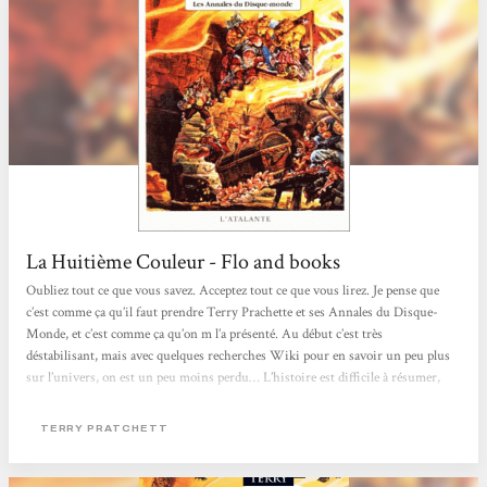
La Huitième Couleur - Flo and books
Oubliez tout ce que vous savez. Acceptez tout ce que vous lirez. Je pense que
c’est comme ça qu’il faut prendre Terry Prachette et ses Annales du Disque-
Monde, et c’est comme ça qu’on m l’a présenté. Au début c’est très
déstabilisant, mais avec quelques recherches Wiki pour en savoir un peu plus
sur l’univers, on est un peu moins perdu… L’histoire est difficile à résumer,
mais en gros nous sommes avec deux personnages principaux, Rincevent qui
est un mage raté, et Deuxfleurs, un touriste qui débarque à Ankh-Morpork et
TERRY PRATCHETT
qui va commettre des erreurs...