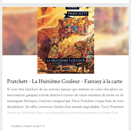
Deuxfleurs, le touriste. Il récupère toutes...
Pratchett - La Huitième Couleur - Fantasy à la carte
Si vous êtes familiers de ces univers fantasy qui mettent en scène chevaliers ou
mercenaires galopant à bride abattue à travers de vastes étendues de forêts ou de
montagnes féeriques, l’univers imaginé par Terry Pratchett risque bien de vous
déstabiliser. En effet, inventeur farfelu d’un monde improbable, Terry Pratchett
insère ses histoires dans une géographique étonnante prenant la forme d’un
disque juché sur le dos de quatre éléphants, eux-mêmes posés sur la carapace
d’une tortue. Étrange, dites-vous ? Vous ne croyez pas si bien dire. […]...
TERRY PRATCHETT