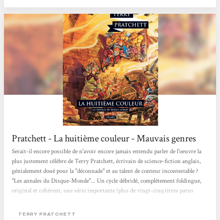
Pratchett - La huitième couleur - Mauvais genres
Serait-il encore possible de n'avoir encore jamais entendu parler de l'oeuvre la
plus justement célèbre de Terry Pratchett, écrivain de science-fiction anglais,
génialement doué pour la "déconnade" et au talent de conteur incontestable ?
"Les annales du Disque-Monde"... Un cycle débridé, complètement foldingue,
original et cohérent, une série importante (plus de vingt-cinq titres parus
outre-Manche) qui ne ressemble à rien d'autre de connu, passionnante,
truculente, vraiment très réjouissante, tout à la fois éminemment distrayante et
TERRY PRATCHETT