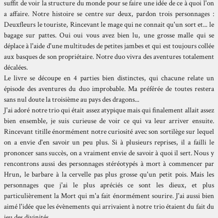
suffit de voir la structure du monde pour se faire une idée de ce à quoi l'on
a affaire. Notre histoire se centre sur deux, pardon trois personnages :
Deuxfleurs le touriste, Rincevant le mage qui ne connait qu'un sort et... le
bagage sur pattes. Oui oui vous avez bien lu, une grosse malle qui se
déplace à l'aide d'une multitudes de petites jambes et qui est toujours collée
aux basques de son propriétaire. Notre duo vivra des aventures totalement
décalées.
Le livre se découpe en 4 parties bien distinctes, qui chacune relate un
épisode des aventures du duo improbable. Ma préférée de toutes restera
sans nul doute la troisième au pays des dragons...
J'ai adoré notre trio qui était assez atypique mais qui finalement allait assez
bien ensemble, je suis curieuse de voir ce qui va leur arriver ensuite.
Rincevant titille énormément notre curiosité avec son sortilège sur lequel
on a envie d'en savoir un peu plus. Si à plusieurs reprises, il a failli le
prononcer sans succès, on a vraiment envie de savoir à quoi il sert. Nous y
rencontrons aussi des personnages stéréotypés à mort à commencer par
Hrun, le barbare à la cervelle pas plus grosse qu'un petit pois. Mais les
personnages que j'ai le plus apréciés ce sont les dieux, et plus
particulièrement la Mort qui m'a fait énormément sourire. J'ai aussi bien
aimé l'idée que les évènements qui arrivaient à notre trio étaient du fait du
jeu des divinités.