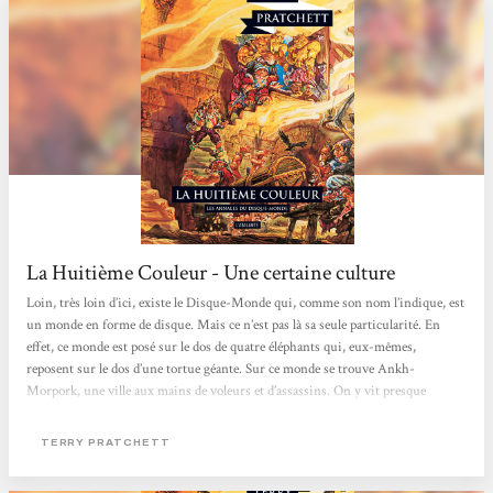
La Huitième Couleur - Une certaine culture
Loin, très loin d’ici, existe le Disque-Monde qui, comme son nom l’indique, est
un monde en forme de disque. Mais ce n’est pas là sa seule particularité. En
effet, ce monde est posé sur le dos de quatre éléphants qui, eux-mêmes,
reposent sur le dos d’une tortue géante. Sur ce monde se trouve Ankh-
Morpork, une ville aux mains de voleurs et d’assassins. On y vit presque
paisiblement. Jusqu’au jour malheureux où un touriste décide de s’y rendre en
villégiature. J’ai enfin pris le temps de lire le premier tome de ce célébrissime
TERRY PRATCHETT
cycle de fantasy loufoque et déjanté...