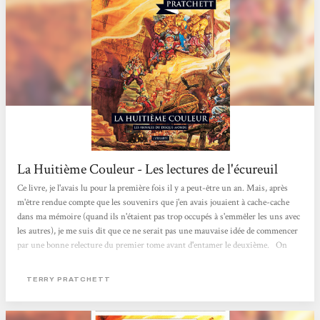
La Huitième Couleur - Les lectures de l'écureuil
Ce livre, je l'avais lu pour la première fois il y a peut-être un an. Mais, après
m'être rendue compte que les souvenirs que j'en avais jouaient à cache-cache
dans ma mémoire (quand ils n'étaient pas trop occupés à s'emmêler les uns avec
les autres), je me suis dit que ce ne serait pas une mauvaise idée de commencer
par une bonne relecture du premier tome avant d'entamer le deuxième. On
suit donc les aventures de Deuxfleurs, touriste de son état et atteint d'une
incapacité folle à voir le danger qui pourtant se trouve juste sous son nez (et
TERRY PRATCHETT
parfois logé sur sa pomme d'Adam). Par...