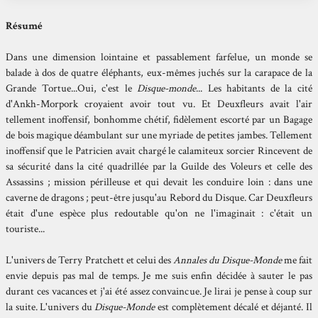
Résumé
Dans une dimension lointaine et passablement farfelue, un monde se
balade à dos de quatre éléphants, eux-mêmes juchés sur la carapace de la
Grande Tortue...Oui, c'est le
Disque-monde
... Les habitants de la cité
d'Ankh-Morpork croyaient avoir tout vu. Et Deuxfleurs avait l'air
tellement inoffensif, bonhomme chétif, fidèlement escorté par un Bagage
de bois magique déambulant sur une myriade de petites jambes. Tellement
inoffensif que le Patricien avait chargé le calamiteux sorcier Rincevent de
sa sécurité dans la cité quadrillée par la Guilde des Voleurs et celle des
Assassins ; mission périlleuse et qui devait les conduire loin : dans une
caverne de dragons ; peut-être jusqu'au Rebord du Disque. Car Deuxfleurs
était d'une espèce plus redoutable qu'on ne l'imaginait : c'était un
touriste...
L'univers de Terry Pratchett et celui des
Annales du Disque-Monde
me fait
envie depuis pas mal de temps. Je me suis enfin décidée à sauter le pas
durant ces vacances et j'ai été assez convaincue. Je lirai je pense à coup sur
la suite. L'univers du
Disque-Monde
est complètement décalé et déjanté. Il