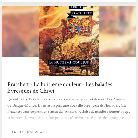
Pratchett - La huitième couleur - Les balades
livresques de Chiwi
Quand Terry Pratchett a commencé à écrire ce qui allait devenir Les Annales
du Disque-Monde, la fantasy a pris une nouvelle voie : celle de l’humour. Car
Pratchett dans ce premier roman des Annales revisite de manière humoristique
la fantasy . Le mage est un incapable qui n’a même pas fini l’école de magie et
qui ne connait qu’un seul sort aux effets dévastateurs. Le guerrier est un tas de
muscles qui pense peu, pour qui le choix ne se résume qu’à une alternative et à
TERRY PRATCHETT
chaque fois il choisit toujours le mauvais truc. Mais le meilleur reste