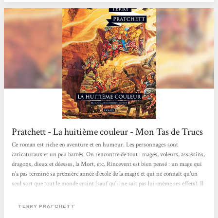
passé ? Une première partie nous présente donc le mage...
Pratchett - La huitième couleur - Mon Tas de Trucs
Ce roman est riche en aventure et en humour. Les personnages sont
caricaturaux et un peu barrés. On rencontre de tout : mages, voleurs, assassins,
dragons, dieux et déesses, la Mort, etc. Rincevent est bien pensé : un mage qui
n'a pas terminé sa première année d'école de la magie et qui ne connaît qu'un
seul sort que tout le monde craint (sauf qu'il ne sait pas lui-même ses effets). Il
a un côté bon samaritain qui tranche avec son opportunisme. Il est un peu
froussard et pourtant aventureux malgré lui. Quant à DeuxFleurs, c'est un
TERRY PRATCHETT
touriste complètement à l'ouest, qui n'a pas conscience du danger....