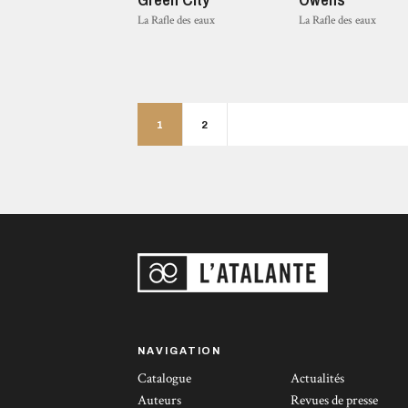
La Rafle des eaux
La Rafle des eaux
1
2
NAVIGATION
Catalogue
Actualités
Auteurs
Revues de presse