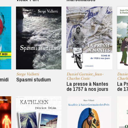
Serge Valletti
Daniel Garnier, Jean-
Daniel
Charles Cozic
Charle
 midi
Spasmi studium
La presse à Nantes
La P
de 1757 à nos jours
de 1