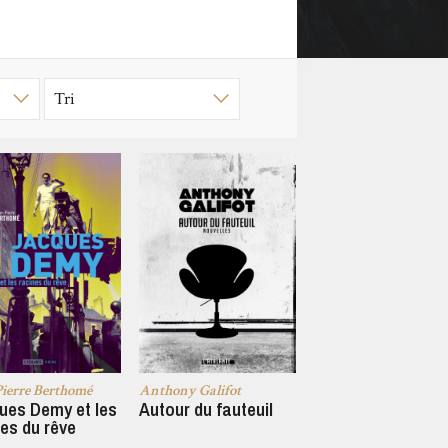
Pierre Berthomé
Anthony Galifot
ues Demy et les
Autour du fauteuil
es du rêve