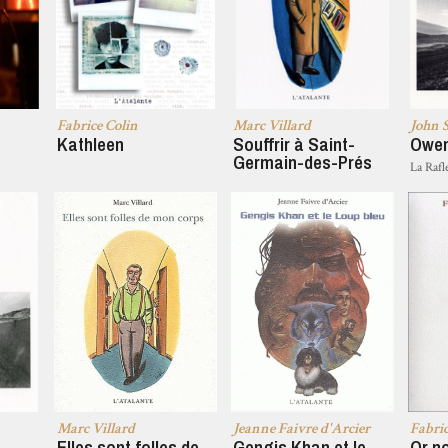
Fabrice Colin
Marc Villard
John 
Kathleen
Souffrir à Saint-
Owen
Germain-des-Prés
La Rafl
Marc Villard
Jeanne Faivre d'Arcier
Fabric
Elles sont folles de
Gengis Khan et le
Or no