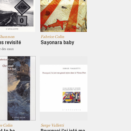
Shannon
Fabrice Colin
s revisité
Sayonara baby
e des eaux
e Colin
Serge Valletti
t to be
Pourquoi j'ai jeté ma