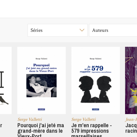
Serge Valletti
Serge Valletti
Jean-
r
Pourquoi j'ai jeté ma
Je m'en rappelle -
Jacq
grand-mère dans le
579 impressions
racin
Vieux-Port
marseillaises