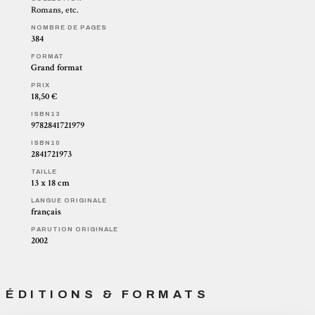
Romans, etc.
NOMBRE DE PAGES
384
FORMAT
Grand format
PRIX
18,50 €
ISBN13
9782841721979
ISBN10
2841721973
TAILLE
13 x 18 cm
LANGUE ORIGINALE
français
PARUTION ORIGINALE
2002
ÉDITIONS & FORMATS