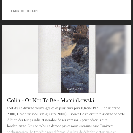
s'échappe de l'institution et retourne dans la forêt magique qui vit naître son
obsession. Cet étrange et envoûtant récit à trois voix se nourrit de mythologie,
FABRICE COLIN
de fantastique, de légendes,...
Colin - Or Not To Be - Marcinkowski
Fort d'une dizaine d'ouvrages et de plusieurs prix (Ozone 1999, Bob Morane
2000, Grand prix de l'imaginaire 2000), Fabrice Colin est un pasionné de cette
Albion des temps jadis et nombre de ses romans a pour décor la cité
londonienne. Or not to be ne déroge pas et nous entraîne dans l'univers
shakespearien. La tragédie prend forme. Au lieu de déferler victorieuse et