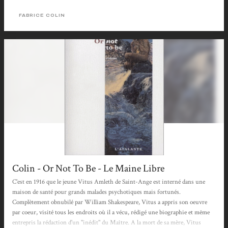
voire rebuter, elle s’avère néanmoins un reflet fidèle de l’évolution psychique du
héros retrouvant peu à peu ses souvenirs (ou sombrant...
FABRICE COLIN
Colin - Or Not To Be - Le Maine Libre
C'est en 1916 que le jeune Vitus Amleth de Saint-Ange est interné dans une
maison de santé pour grands malades psychotiques mais fortunés.
Complètement obnubilé par William Shakespeare, Vitus a appris son oeuvre
par coeur, visité tous les endroits où il a vécu, rédigé une biographie et même
entrepris la rédaction d'un "inédit" du Maître. A la mort de sa mère, Vitus